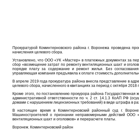
Прокуратурой Коминтерновского района г. Воронежа проведена пр
начисления целевого сбора.
Установлено, что ООО «УК «Мастер» в платежных документах за пер
сбор «возмещение затрат по ремонту вентиляционных шахт и оголовк
порядке плату за содержание и ремонт жилья. Без согласовани
управляющая компания предъявила к оплате стоимость дополнительно
В апреле 2019 года прокуратура района внесла представление в ад
целевого сбора, начисленного в квитанциях за период с октября 2018 
Кроме этого, по постановлению прокурора района Государственная 
административной ответственности по ч. 2 ст. 14.1.3 КоАП РФ (о
домами с нарушением лицензионных требований) в виде штрафа в раз
В настоящее время в Коминтерновский районный суд г. Ворон
Машиностроителей о признании неправомерными действий ООО «
вентиляционных шахт и оголовков» и перерасчете платы.
Воронеж. Коминтерновский район