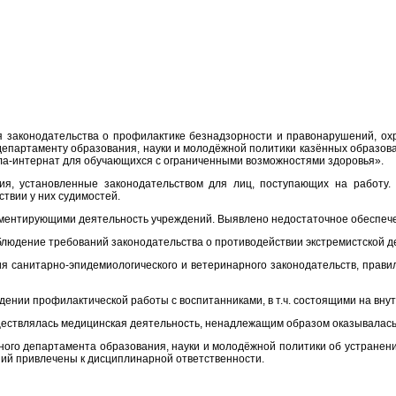
ия законодательства о профилактике безнадзорности и правонарушений, о
департаменту образования, науки и молодёжной политики казённых образо
ла-интернат для обучающихся с ограниченными возможностями здоровья».
ия, установленные законодательством для лиц, поступающих на работу.
твии у них судимостей.
ламентирующими деятельность учреждений. Выявлено недостаточное обеспеч
людение требований законодательства о противодействии экстремистской д
 санитарно-эпидемиологического и ветеринарного законодательств, правил
дении профилактической работы с воспитанниками, в т.ч. состоящими на вну
ествлялась медицинская деятельность, ненадлежащим образом оказывалас
ного департамента образования, науки и молодёжной политики об устранени
ий привлечены к дисциплинарной ответственности.