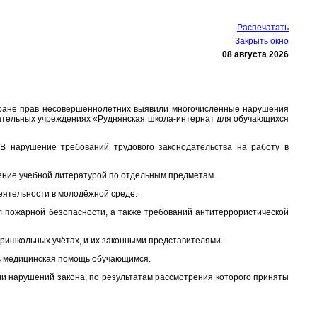
Распечатать
Закрыть окно
08 августа 2026
хране прав несовершеннолетних выявили многочисленные нарушения
вательных учреждениях «Руднянская школа-интернат для обучающихся
 В нарушение требований трудового законодательства на работу в
ение учебной литературой по отдельным предметам.
еятельности в молодёжной среде.
 пожарной безопасности, а также требований антитеррористической
тришкольных учётах, и их законными представителями.
ь медицинская помощь обучающимся.
и нарушений закона, по результатам рассмотрения которого приняты