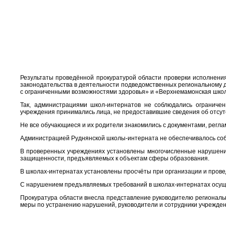
Результаты проведённой прокуратурой области проверки исполнен
законодательства в деятельности подведомственных региональному 
с ограниченными возможностями здоровья» и «Верхнемамонская шко
Так, администрациями школ-интернатов не соблюдались ограничен
учреждения принимались лица, не предоставившие сведения об отсутс
Не все обучающиеся и их родители знакомились с документами, рег
Администрацией Руднянской школы-интерната не обеспечивалось соб
В проверенных учреждениях установлены многочисленные нарушения
защищенности, предъявляемых к объектам сферы образования.
В школах-интернатах установлены просчёты при организации и прове
С нарушением предъявляемых требований в школах-интернатах осущ
Прокуратура области внесла представление руководителю региональ
меры по устранению нарушений, руководители и сотрудники учрежден