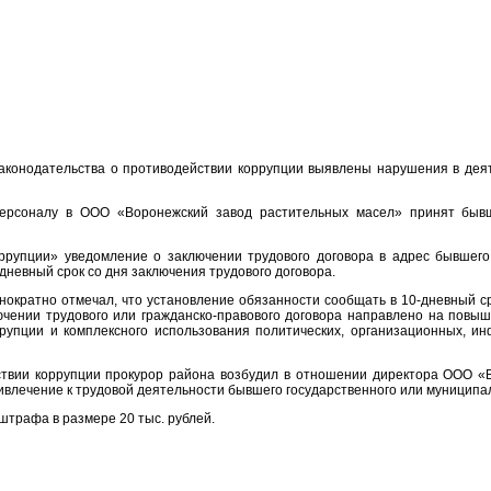
законодательства о противодействии коррупции выявлены нарушения в дея
персоналу в ООО «Воронежский завод растительных масел» принят бывш
ррупции» уведомление о заключении трудового договора в адрес бывшего
невный срок со дня заключения трудового договора.
ократно отмечал, что установление обязанности сообщать в 10-дневный с
ючении трудового или гражданско-правового договора направлено на повы
пции и комплексного использования политических, организационных, инф
твии коррупции прокурор района возбудил в отношении директора ООО «
ивлечение к трудовой деятельности бывшего государственного или муниципал
штрафа в размере 20 тыс. рублей.