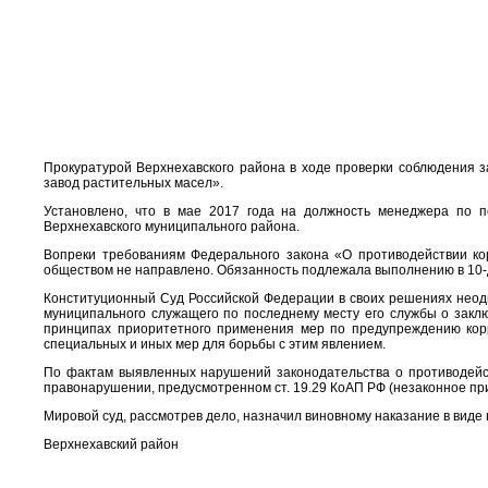
Прокуратурой Верхнехавского района в ходе проверки соблюдения 
завод растительных масел».
Установлено, что в мае 2017 года на должность менеджера по 
Верхнехавского муниципального района.
Вопреки требованиям Федерального закона «О противодействии ко
обществом не направлено. Обязанность подлежала выполнению в 10-д
Конституционный Суд Российской Федерации в своих решениях неодн
муниципального служащего по последнему месту его службы о закл
принципах приоритетного применения мер по предупреждению корру
специальных и иных мер для борьбы с этим явлением.
По фактам выявленных нарушений законодательства о противодейс
правонарушении, предусмотренном ст. 19.29 КоАП РФ (незаконное пр
Мировой суд, рассмотрев дело, назначил виновному наказание в виде 
Верхнехавский район