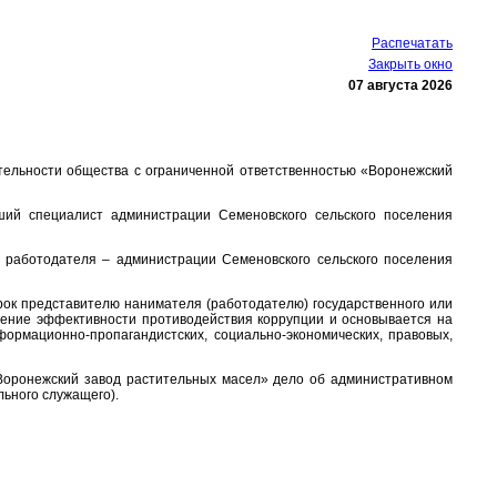
Распечатать
Закрыть окно
07 августа 2026
тельности общества с ограниченной ответственностью «Воронежский
ий специалист администрации Семеновского сельского поселения
 работодателя – администрации Семеновского сельского поселения
рок представителю нанимателя (работодателю) государственного или
шение эффективности противодействия коррупции и основывается на
ормационно-пропагандистских, социально-экономических, правовых,
Воронежский завод растительных масел» дело об административном
ьного служащего).