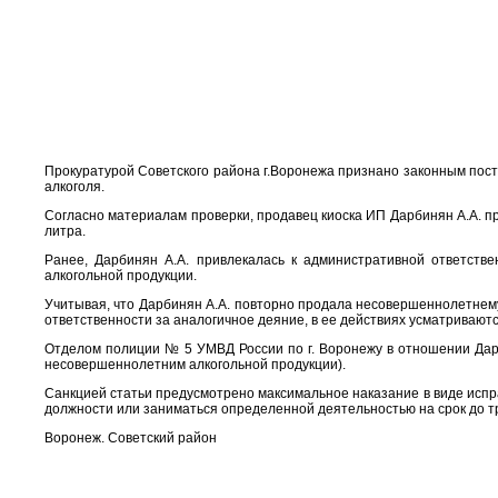
Прокуратурой Советского района г.Воронежа признано законным пос
алкоголя.
Согласно материалам проверки, продавец киоска ИП Дарбинян А.А. п
литра.
Ранее, Дарбинян А.А. привлекалась к административной ответств
алкогольной продукции.
Учитывая, что Дарбинян А.А. повторно продала несовершеннолетнем
ответственности за аналогичное деяние, в ее действиях усматривают
Отделом полиции № 5 УМВД России по г. Воронежу в отношении Дарб
несовершеннолетним алкогольной продукции).
Санкцией статьи предусмотрено максимальное наказание в виде испр
должности или заниматься определенной деятельностью на срок до тр
Воронеж. Советский район