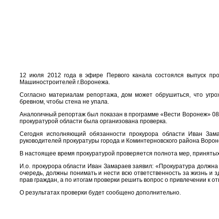
12 июля 2012 года в эфире Первого канала состоялся выпуск пр
Машиностроителей г.Воронежа.
Согласно материалам репортажа, дом может обрушиться, что угро
бревном, чтобы стена не упала.
Аналогичный репортаж был показан в программе «Вести Воронеж» 08
прокуратурой области была организована проверка.
Сегодня исполняющий обязанности прокурора области Иван Зам
руководителей прокуратуры города и Коминтерновского района Ворон
В настоящее время прокуратурой проверяется полнота мер, принятых
И.о. прокурора области Иван Замараев заявил: «Прокуратура должна
очередь, должны понимать и нести всю ответственность за жизнь и
прав граждан, а по итогам проверки решить вопрос о привлечении к о
О результатах проверки будет сообщено дополнительно.