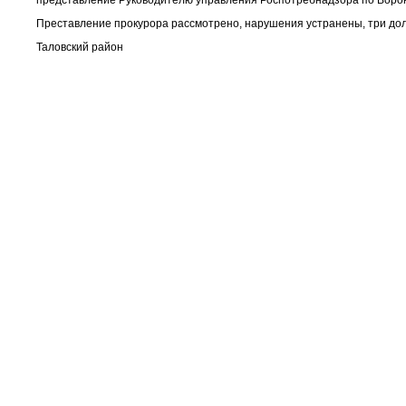
представление Руководителю управления Роспотребнадзора по Ворон
Преставление прокурора рассмотрено, нарушения устранены, три до
Таловский район