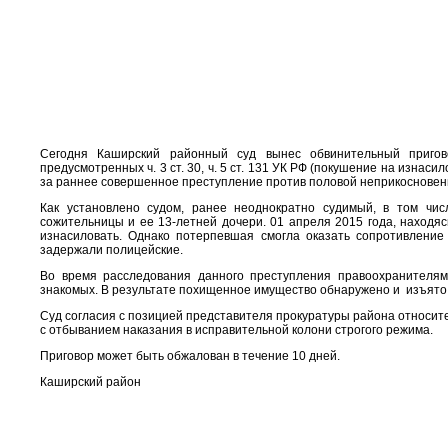
Сегодня Каширский районный суд вынес обвинительный пригов
предусмотренных ч. 3 ст. 30, ч. 5 ст. 131 УК РФ (покушение на изна
за раннее совершенное преступление против половой неприкосновенно
Как установлено судом, ранее неоднократно судимый, в том чи
сожительницы и ее 13-летней дочери. 01 апреля 2015 года, находя
изнасиловать. Однако потерпевшая смогла оказать сопротивление
задержали полицейские.
Во время расследования данного преступления правоохранителя
знакомых. В результате похищенное имущество обнаружено и изъято,
Суд согласия с позицией представителя прокуратуры района относит
с отбыванием наказания в исправительной колони строгого режима.
Приговор может быть обжалован в течение 10 дней.
Каширский район