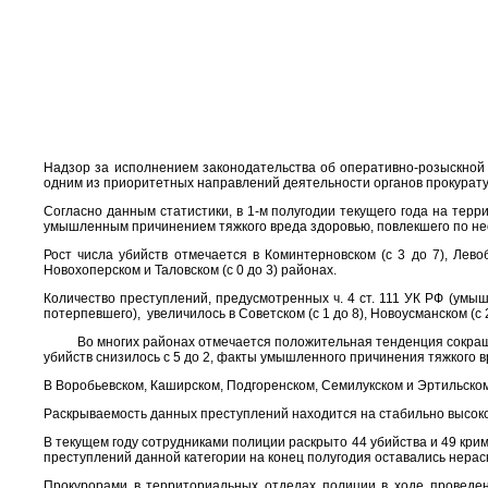
Надзор за исполнением законодательства об оперативно-розыскной 
одним из приоритетных направлений деятельности органов прокурат
Согласно данным статистики, в 1-м полугодии текущего года на терр
умышленным причинением тяжкого вреда здоровью, повлекшего по н
Рост числа убийств отмечается в Коминтерновском (с 3 до 7), Левоб
Новохоперском и Таловском (с 0 до 3) районах.
Количество преступлений, предусмотренных ч. 4 ст. 111 УК РФ (ум
потерпевшего), увеличилось в Советском (с 1 до 8), Новоусманском (с 2
Во многих районах отмечается положительная тенденция сокращен
убийств снизилось с 5 до 2, факты умышленного причинения тяжкого в
В Воробьевском, Каширском, Подгоренском, Семилукском и Эртильском
Раскрываемость данных преступлений находится на стабильно высоком у
В текущем году сотрудниками полиции раскрыто 44 убийства и 49 крим
преступлений данной категории на конец полугодия оставались нерас
Прокурорами в территориальных отделах полиции в ходе проведе