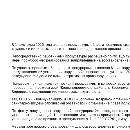
В 1 полугодии 2016 года в органы прокуратуры области поступило с
трудовых и жилищных прав, в частности, ненадлежащего предоставле
Непосредственно работниками прокуратуры разрешено почти 11,5 тыс
меры прокурорского реагирования, направленные на восстановление
По удовлетворенным обращениям прокурорами выявлено 6 тыс. наруш
представления об устранении нарушений, направлено в суд 1 тыс. 2
возбуждено 293 дела об административных правонарушениях.
Примером принципиальной позиции прокуратуры в вопросах восстан
проведённая прокуратурой Железнодорожного района г. Воронежа,
Воронежа о нарушении жилищного законодательства.
Так, ООО УК «Коммунальщик» и ООО «Воронеж-ЭкоТранс» ограничили
санитарно-эпидемиологической обстановки и ограничение права пол
По факту допущенных нарушений прокурором Железнодорожного р
указанных организаций. На основании материалов прокурорской п
уголовное дело по признакам преступления ч. 1 ст. 330 УК РФ (самоупр
Мерами прокурорского реагирования удалось восстановить в полной 