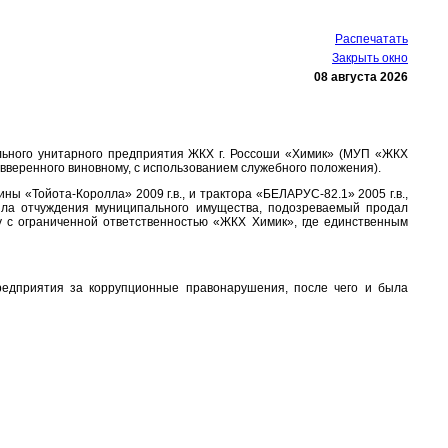
Распечатать
Закрыть окно
08 августа 2026
льного унитарного предприятия ЖКХ г. Россоши «Химик» (МУП «ЖКХ
 вверенного виновному, с использованием служебного положения).
ы «Тойота-Королла» 2009 г.в., и трактора «БЕЛАРУС-82.1» 2005 г.в.,
ила отчуждения муниципального имущества, подозреваемый продал
 с ограниченной ответственностью «ЖКХ Химик», где единственным
редприятия за коррупционные правонарушения, после чего и была