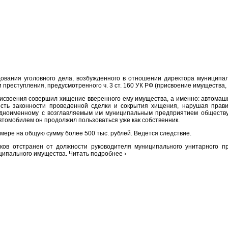
дования уголовного дела, возбужденного в отношении директора муниципа
 преступления, предусмотренного ч. 3 ст. 160 УК РФ (присвоение имущества,
исвоения совершил хищение вверенного ему имущества, а именно: автомашин
сть законности проведенной сделки и сокрытия хищения, нарушая прав
дноименному с возглавляемым им муниципальным предприятием обществу
втомобилем он продолжил пользоваться уже как собственник.
мере на общую сумму более 500 тыс. рублей. Ведется следствие.
ков отстранен от должности руководителя муниципального унитарного п
ципального имущества. Читать подробнее ›