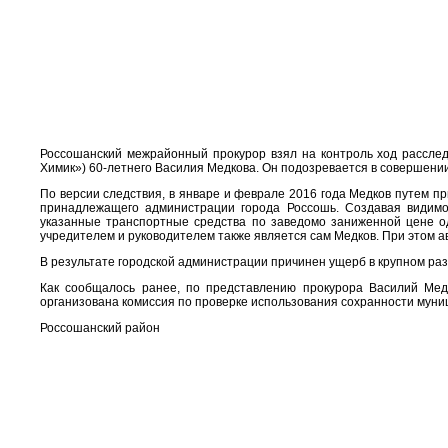
Россошанский межрайонный прокурор взял на контроль ход рассле
Химик») 60-летнего Василия Медкова. Он подозревается в совершении
По версии следствия, в январе и феврале 2016 года Медков путем пр
принадлежащего администрации города Россошь. Создавая видимо
указанные транспортные средства по заведомо заниженной цене о
учредителем и руководителем также является сам Медков. При этом а
В результате городской администрации причинен ущерб в крупном раз
Как сообщалось ранее, по представлению прокурора Василий Мед
организована комиссия по проверке использования сохранности муни
Россошанский район