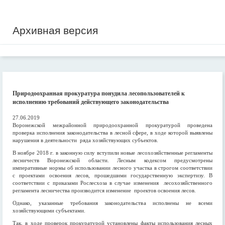
Архивная версия
Природоохранная прокуратура понудила лесопользователей к
исполнению требований действующего законодательства
27.06.2019
Воронежской межрайонной природоохранной прокуратурой проведена
проверка исполнения законодательства в лесной сфере, в ходе которой выявлены
нарушения в деятельности ряда хозяйствующих субъектов.
В ноябре 2018 г. в законную силу вступили новые лесохозяйственные регламенты
лесничеств Воронежской области. Лесным кодексом предусмотрены
императивные нормы об использовании лесного участка в строгом соответствии
с проектами освоения лесов, прошедшими государственную экспертизу. В
соответствии с приказами Рослесхоза в случае изменения лесохозяйственного
регламента лесничества производится изменение проектов освоения лесов.
Однако, указанные требования законодательства исполнены не всеми
хозяйствующими субъектами.
Так, в ходе проверок прокуратурой установлены факты использования лесных