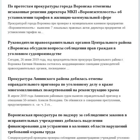
По протестам прокуратуры города Воронежа отменены
незаконные решения директора МКП «Воронежтеплосеть» об
установлении тарифов в жилищно-коммунальной сфере
Прокуратурой города Воронежа при проверке в муниципальном казенном предприятии
«Воронежтеплосеть» выявлено 7 локальных правовых актов директора предприятия об
установлении тарифов на...
Руководители правоохранительных органов Центрального района
г.Воронежа обсудили вопросы соблюдения прав граждан в
уголовном судопроизводстве
Сегодня, 26 июня 2019 года, под председательством прокурора Центрального района г.
Воронежа Евгения Новикова состоялось координационное совещание руководителей
правоохранительных органов, посвященное ...
Прокуратура Аннинского района добилась отмены
оправдательного приговора по уголовному делу о краже
многомиллионных пожертвований на реконструкцию храма
В апреле 2019 года Аннинским районным судом вынесен оправдательный приговор в
отношении 50-летнего Алексея Володина. Он обвинялся в совершении преступления,
предусмотренного п. «а» ч. 3 ст...
Воронежская прокуратура по надзору за соблюдением законов в
исправительных учреждениях добилась выделения
финансирования для устранения в колониях области нарушений
требований охраны труда
Спецпрокуратурой проведена проверка соблюдения администрациями учреждений уголовно-