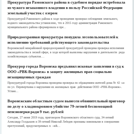
Прокуратура Рамонского района в судебном порядке истребовала
из чужого незаконного владения в пользу Российской Федерации
земельный участок с озером
Прокуратурой Рамонского района в ходе проведения проверки соблюдения земельного,
водного законодательства установлено, что в 2015 году администрация Рамонского
муниципального района сформировала и пре...
Природоохранная прокуратура понудила лесопользователей к
исполнению требований действующего законодательства
Воронежской межрайонной природоохранной прокуратурой проведена проверка исполнения
законодательства в лесной сфере, в ходе которой выявлены нарушения в деятельности ряда
хозяйствующих субъектов....
Прокурор города Воронежа предъявил исковые заявления в суд к
ООО «РВК-Воронеж» в защиту жилищных прав социально
незащищенных граждан
Прокуратурой города Воронежа проведена проверка по обращениям жителей дома № 42 «а»
по ул. Переверткина о нарушении их жилищных прав действиями ООО «РВК-Воронеж».
Устано...
Воронежским областным судом вынесен обвинительный приговор
по делу о хладнокровном убийстве 79-летней беспомощной
пенсионерки ради 9 тыс. рублей
Сегодня, 27 июня 2019 года, приговором Воронежского областного суда, 34-летний
Александр Голдышев и 39-летний Николай Лебедев признаны виновными в совершении
преступлений, предусмотренных п. «в&...