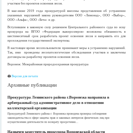
участков без проектов освоения лесов.
В мае-июне 2019 года прокуратурой внесены представления об устранении
указанных нарушений закона руководителям ООО «Лимонад», ООО «Выбор»,
ООО «Альфа», ООО «Бета» и др.
Вступившим в законную силу решением Центрального районного суда по иску
прокурора на ВГОО «Федерация лыжероллеров» возложена обязанность в
шестимесячный срок разработать проект освоения лесов и направить его для
прохождения государственной экспертизы.
В настоящее время лесопользователи принимают меры к устранению нарушений.
Так, ими проведены лесопатологические обследования участков и заключены
договоры на разработку проектов освоения лесов.
Воронеж: Межрайонная природоохранная прокуратура
🖨
Версия для печати
Архивные публикации
Прокуратура Ленинского района г.Воронежа направила в
арбитражный суд административное дело в отношении
коллекторской организации
Прокуратурой Ленинского района г. Воронежа проведена проверка соблюдения
законодательства в сфере защиты прав и законных интересов физических лиц при
осуществлении деятельности по возврату просроченно...
Назначен заместитель прокурора Воронежской области