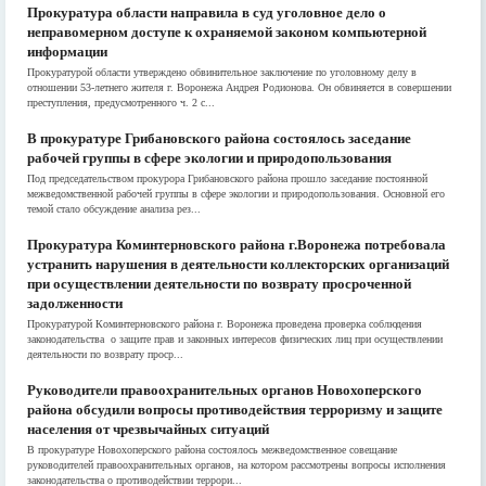
Прокуратура области направила в суд уголовное дело о
неправомерном доступе к охраняемой законом компьютерной
информации
Прокуратурой области утверждено обвинительное заключение по уголовному делу в
отношении 53-летнего жителя г. Воронежа Андрея Родионова. Он обвиняется в совершении
преступления, предусмотренного ч. 2 с...
В прокуратуре Грибановского района состоялось заседание
рабочей группы в сфере экологии и природопользования
Под председательством прокурора Грибановского района прошло заседание постоянной
межведомственной рабочей группы в сфере экологии и природопользования. Основной его
темой стало обсуждение анализа рез...
Прокуратура Коминтерновского района г.Воронежа потребовала
устранить нарушения в деятельности коллекторских организаций
при осуществлении деятельности по возврату просроченной
задолженности
Прокуратурой Коминтерновского района г. Воронежа проведена проверка соблюдения
законодательства о защите прав и законных интересов физических лиц при осуществлении
деятельности по возврату проср...
Руководители правоохранительных органов Новохоперского
района обсудили вопросы противодействия терроризму и защите
населения от чрезвычайных ситуаций
В прокуратуре Новохоперского района состоялось межведомственное совещание
руководителей правоохранительных органов, на котором рассмотрены вопросы исполнения
законодательства о противодействии террори...