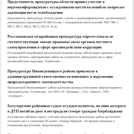
Представитель прокуратуры области принял участие в
видеоконференцсвязи с осужденными шести колоний по вопросам
адаптации после освобождения
Представитель прокуратуры области принял участие в видеоконференцсвязи, организованной
региональным управлением ФСИН России, с осужденными шести колоний: ФКУ ИК-1,
ИК-2, ИК-3, ИК-8, ИК-9, КП-10. В ме...
Россошанская межрайонная прокуратура опротестовала не
соответствующие закону правовые акты органов местного
самоуправления в сфере противодействия коррупции
Россошанской межрайонной прокуратурой проведен анализ действующих правовых актов
органов местного самоуправления района на соответствие законодательству в сфере
противодействия коррупции. Установлено...
Прокуратура Нижнедевицкого района привлекла к
административной ответственности виновных в нарушении
природоохранного законодательства
Прокуратурой Нижнедевицкого района проведена проверка исполнения природоохранного
законодательства. Установлено, что ООО СП «Потудань», СХА «Липяги», ООО
«Хлебороб»...
Богучарским районным судом осужден водитель, по вине которого
в ДТП погибли двое и пострадали семеро граждан Азербайджана
Богучарским районным судом с участием представителя прокуратуры района рассмотрено
уголовное дело в отношении 39-летнего Леонида Широких. Он признан виновным в
совершении преступления, предусмотренног...