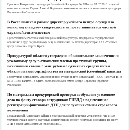
Приказом Генерального прокурора Российской Федерации № 691-к от 03.07.2019 старший
советник юстиции Киреев Алексей Борисович назначен на должность заместителя прокурора
Воронежской области, одно...
В Россошанском районе директор учебного центра осужден за
незаконную выдачу свидетельств на право заниматься частной
охранной деятельностью
Представителем Россошанской межрайонной прокуратуры поддержано государственное
обвинение в суде по уголовному делу в отношении 35-летнего директора ООО «Учебный
центр Россошь» Сергея Красн...
Прокуратурой области утверждено обвинительное заключение по
уголовному делу в отношении членов преступной группы,
похитившей свыше 3 млн. рублей бюджетных средств путем
обналичивания сертификатов на материнский (семейный) капитал
Преступную деятельность мошенники вели от имени двух организаций – ООО «Триумф-В» и
КПК «Ваш капитал» в офисе, расположенном в самом центре Воронежа (проспект
Революции, ...
По материалам прокурорской проверки возбуждено уголовное
дело по факту сговора сотрудников ГИБДД с водителями о
регистрации фиктивного ДТП для получения суммы страхового
возмещения
Прокуратурой Аннинского района в ходе проведенной проверки установлено, что в мае
текущего года в единую дежурную диспетчерскую службу поступило сообщение по факту
ДТП с двумя автомобилями, произошедш...