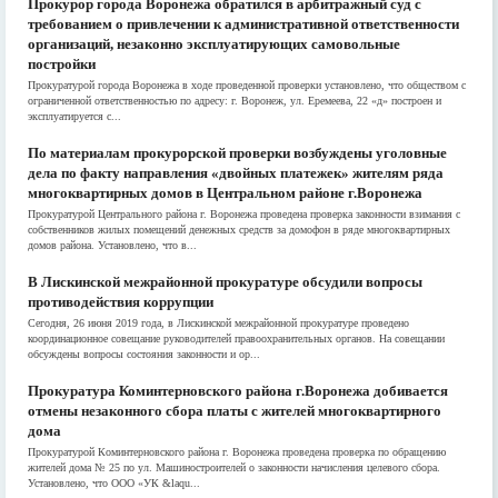
Прокурор города Воронежа обратился в арбитражный суд с
требованием о привлечении к административной ответственности
организаций, незаконно эксплуатирующих самовольные
постройки
Прокуратурой города Воронежа в ходе проведенной проверки установлено, что обществом с
ограниченной ответственностью по адресу: г. Воронеж, ул. Еремеева, 22 «д» построен и
эксплуатируется с...
По материалам прокурорской проверки возбуждены уголовные
дела по факту направления «двойных платежек» жителям ряда
многоквартирных домов в Центральном районе г.Воронежа
Прокуратурой Центрального района г. Воронежа проведена проверка законности взимания с
собственников жилых помещений денежных средств за домофон в ряде многоквартирных
домов района. Установлено, что в...
В Лискинской межрайонной прокуратуре обсудили вопросы
противодействия коррупции
Сегодня, 26 июня 2019 года, в Лискинской межрайонной прокуратуре проведено
координационное совещание руководителей правоохранительных органов. На совещании
обсуждены вопросы состояния законности и ор...
Прокуратура Коминтерновского района г.Воронежа добивается
отмены незаконного сбора платы с жителей многоквартирного
дома
Прокуратурой Коминтерновского района г. Воронежа проведена проверка по обращению
жителей дома № 25 по ул. Машиностроителей о законности начисления целевого сбора.
Установлено, что ООО «УК &laqu...