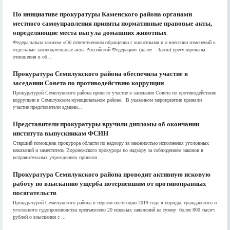
По инициативе прокуратуры Каменского района органами
местного самоуправления приняты нормативные правовые акты,
определяющие места выгула домашних животных
Федеральным законом «Об ответственном обращении с животными и о внесении изменений в
отдельные законодательные акты Российской Федерации» (далее – Закон) урегулированы
отношения в об...
Прокуратура Семилукского района обеспечила участие в
заседании Совета по противодействию коррупции
Прокуратурой Семилукского района принято участие в заседании Совета по противодействию
коррупции в Семилукском муниципальном районе. В указанном мероприятии приняли
участие представители админи...
Представители прокуратуры вручили дипломы об окончании
института выпускникам ФСИН
Старший помощник прокурора области по надзору за законностью исполнения уголовных
наказаний и заместитель Воронежского прокурора по надзору за соблюдением законов в
исправительных учреждениях приняли ...
Прокуратура Семилукского района проводит активную исковую
работу по взысканию ущерба потерпевшим от противоправных
посягательств
Прокуратурой Семилукского района в первом полугодии 2019 года в порядке гражданского и
уголовного судопроизводства предъявлено 20 исковых заявлений на сумму более 800 тысяч
рублей о взыскании с ...