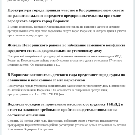
района по адресу: п. Рамонь, ул. 5...
Прокуратура города приняла участие в Координационном совете
по развитию малого и среднего предпринимательства при главе
городского округа город Воронеж
В мэрии состоялось заседание Координационного совета по развитию малого и среднего
предпринимательства при главе городского округа город Воронеж, в котором принял участие
представитель прокуратуры гор...
Житель Поворинского района во избежание семейного конфликта
предпочел стать подозреваемым по уголовному делу
Поворинской межрайонной прокуратурой признано законным постановление отдела МВД
России по Поворинскому району о возбуждении уголовного дела в отношении 37-летнего
местного жителя. Он подозревается в с...
В Воронеже воспитатель детского сада предстанет перед судом по
обвинению в незаконном сбыте наркотиков
Прокуратура города утвердила обвинительное заключение по уголовному делу в отношении
34-летней жительницы Воронежа. Она обвиняется в совершении преступления,
предусмотренного ч. 1 ст. 228.1 УК РФ (нез...
Водитель осужден за применение насилия к сотруднику ГИБДД в
ответ на законное требование пройти освидетельствование на
состояние опьянения
Сегодня, 05 ноября 2019 года, Павловским районным судом с участием представителя
прокуратуры Верхнемамонского района рассмотрено уголовное дело в отношении 45-летнего
Константина Ходырева. Он признан ...