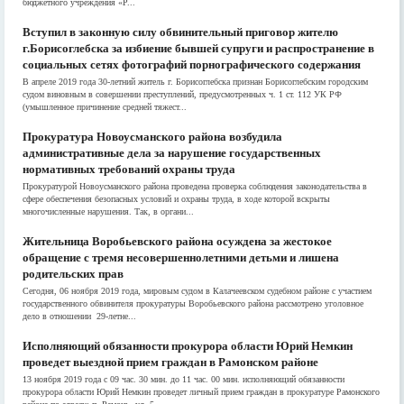
бюджетного учреждения «Р...
Вступил в законную силу обвинительный приговор жителю
г.Борисоглебска за избиение бывшей супруги и распространение в
социальных сетях фотографий порнографического содержания
В апреле 2019 года 30-летний житель г. Борисоглебска признан Борисоглебским городским
судом виновным в совершении преступлений, предусмотренных ч. 1 ст. 112 УК РФ
(умышленное причинение средней тяжест...
Прокуратура Новоусманского района возбудила
административные дела за нарушение государственных
нормативных требований охраны труда
Прокуратурой Новоусманского района проведена проверка соблюдения законодательства в
сфере обеспечения безопасных условий и охраны труда, в ходе которой вскрыты
многочисленные нарушения. Так, в органи...
Жительница Воробьевского района осуждена за жестокое
обращение с тремя несовершеннолетними детьми и лишена
родительских прав
Сегодня, 06 ноября 2019 года, мировым судом в Калачеевском судебном районе с участием
государственного обвинителя прокуратуры Воробьевского района рассмотрено уголовное
дело в отношении 29-летне...
Исполняющий обязанности прокурора области Юрий Немкин
проведет выездной прием граждан в Рамонском районе
13 ноября 2019 года с 09 час. 30 мин. до 11 час. 00 мин. исполняющий обязанности
прокурора области Юрий Немкин проведет личный прием граждан в прокуратуре Рамонского