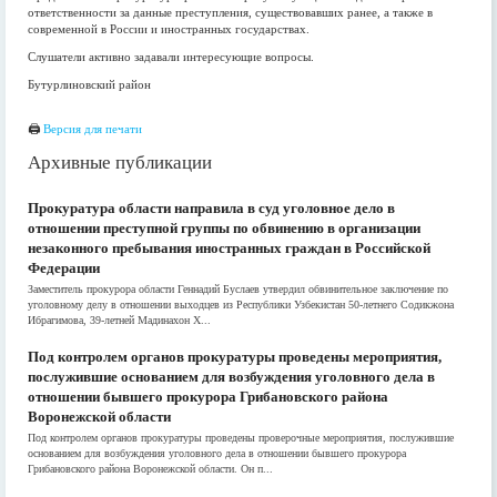
ответственности за данные преступления, существовавших ранее, а также в
современной в России и иностранных государствах.
Слушатели активно задавали интересующие вопросы.
Бутурлиновский район
🖨
Версия для печати
Архивные публикации
Прокуратура области направила в суд уголовное дело в
отношении преступной группы по обвинению в организации
незаконного пребывания иностранных граждан в Российской
Федерации
Заместитель прокурора области Геннадий Буслаев утвердил обвинительное заключение по
уголовному делу в отношении выходцев из Республики Узбекистан 50-летнего Содикжона
Ибрагимова, 39-летней Мадинахон Х...
Под контролем органов прокуратуры проведены мероприятия,
послужившие основанием для возбуждения уголовного дела в
отношении бывшего прокурора Грибановского района
Воронежской области
Под контролем органов прокуратуры проведены проверочные мероприятия, послужившие
основанием для возбуждения уголовного дела в отношении бывшего прокурора
Грибановского района Воронежской области. Он п...