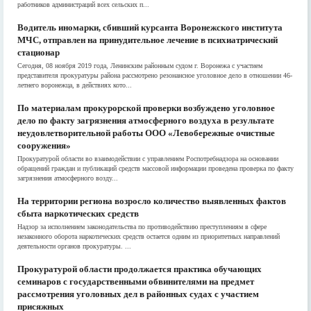
работников администраций всех сельских п...
Водитель иномарки, сбивший курсанта Воронежского института
МЧС, отправлен на принудительное лечение в психиатрический
стационар
Сегодня, 08 ноября 2019 года, Ленинским районным судом г. Воронежа с участием
представителя прокуратуры района рассмотрено резонансное уголовное дело в отношении 46-
летнего воронежца, в действиях кото...
По материалам прокурорской проверки возбуждено уголовное
дело по факту загрязнения атмосферного воздуха в результате
неудовлетворительной работы ООО «Левобережные очистные
сооружения»
Прокуратурой области во взаимодействии с управлением Роспотребнадзора на основании
обращений граждан и публикаций средств массовой информации проведена проверка по факту
загрязнения атмосферного возду...
На территории региона возросло количество выявленных фактов
сбыта наркотических средств
Надзор за исполнением законодательства по противодействию преступлениям в сфере
незаконного оборота наркотических средств остается одним из приоритетных направлений
деятельности органов прокуратуры. ...
Прокуратурой области продолжается практика обучающих
семинаров с государственными обвинителями на предмет
рассмотрения уголовных дел в районных судах с участием
присяжных