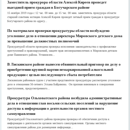
Заместитель прокурора области Алексей Киреев проведет
выездной прием граждан в Богучарском районе
15 ноября 2019 года с 12 час. 00 мин. до 15 час. 00 мин. заместитель прокурора области
старший советник юстиции Алексей Киреев проведет личный прием граждан в прокуратуре
Богучарского района по адресу...
По материалам проверки прокуратуры области возбуждено
уголовное дело в отношении директора Мировского детского дома
за превышение должностных полномочий
Прокуратурой области проведена проверка исполнения законодательства о профилактике
преступлений и правонарушений, защите прав несовершеннолетних в Мировском детском
доме Панинского района. Установлен...
В Лискинском районе вынесен обвинительный приговор по делу о
приобретении крупной партии немаркированной алкогольной
продукции с целью последующего сбыта потребителям
Лискинским районным судом с участием представителя прокуратуры рассмотрено уголовное
дело в отношении 56-летнего Элхана Байрамова. Он признан виновным в совершении
преступления, предусмотренного...
Прокуратура Ольховатского района возбудила административные
дела в отношении глав восьми сельских поселений за нарушение
доступа к информации о деятельности органов местного
самоуправления
Прокуратурой Ольховатского района проведена проверка об обеспечении доступа к
информации о деятельности органов местного самоуправления. Органы местного
самоуправления района для размещения информаци...