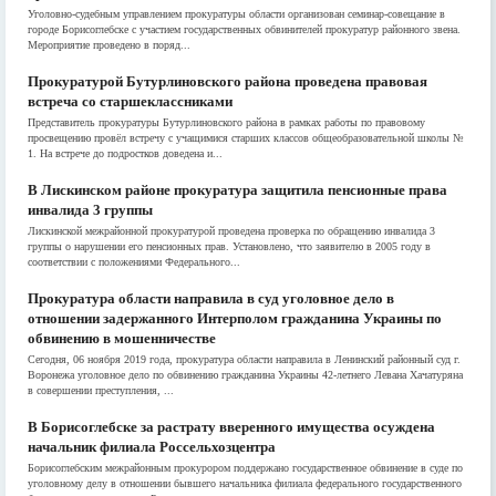
Уголовно-судебным управлением прокуратуры области организован семинар-совещание в
городе Борисоглебске с участием государственных обвинителей прокуратур районного звена.
Мероприятие проведено в поряд...
Прокуратурой Бутурлиновского района проведена правовая
встреча со старшеклассниками
Представитель прокуратуры Бутурлиновского района в рамках работы по правовому
просвещению провёл встречу с учащимися старших классов общеобразовательной школы №
1. На встрече до подростков доведена и...
В Лискинском районе прокуратура защитила пенсионные права
инвалида 3 группы
Лискинской межрайонной прокуратурой проведена проверка по обращению инвалида 3
группы о нарушении его пенсионных прав. Установлено, что заявителю в 2005 году в
соответствии с положениями Федерального...
Прокуратура области направила в суд уголовное дело в
отношении задержанного Интерполом гражданина Украины по
обвинению в мошенничестве
Сегодня, 06 ноября 2019 года, прокуратура области направила в Ленинский районный суд г.
Воронежа уголовное дело по обвинению гражданина Украины 42-летнего Левана Хачатуряна
в совершении преступления, ...
В Борисоглебске за растрату вверенного имущества осуждена
начальник филиала Россельхозцентра
Борисоглебским межрайонным прокурором поддержано государственное обвинение в суде по
уголовному делу в отношении бывшего начальника филиала федерального государственного