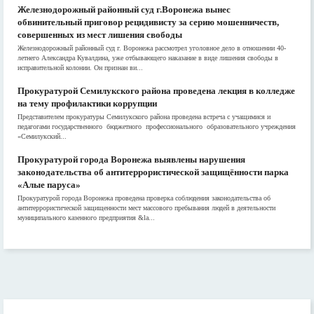
Железнодорожный районный суд г.Воронежа вынес
обвинительный приговор рецидивисту за серию мошенничеств,
совершенных из мест лишения свободы
Железнодорожный районный суд г. Воронежа рассмотрел уголовное дело в отношении 40-
летнего Александра Кувалдина, уже отбывающего наказание в виде лишения свободы в
исправительной колонии. Он признан ви...
Прокуратурой Семилукского района проведена лекция в колледже
на тему профилактики коррупции
Представителем прокуратуры Семилукского района проведена встреча с учащимися и
педагогами государственного бюджетного профессионального образовательного учреждения
«Семилукский...
Прокуратурой города Воронежа выявлены нарушения
законодательства об антитеррористической защищённости парка
«Алые паруса»
Прокуратурой города Воронежа проведена проверка соблюдения законодательства об
антитеррористической защищенности мест массового пребывания людей в деятельности
муниципального казенного предприятия &la...