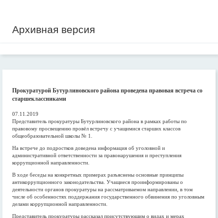
Архивная версия
Прокуратурой Бутурлиновского района проведена правовая встреча со
старшеклассниками
07.11.2019
Представитель прокуратуры Бутурлиновского района в рамках работы по
правовому просвещению провёл встречу с учащимися старших классов
общеобразовательной школы № 1.
На встрече до подростков доведена информация об уголовной и
административной ответственности за правонарушения и преступления
коррупционной направленности.
В ходе беседы на конкретных примерах разъяснены основные принципы
антикоррупционного законодательства. Учащиеся проинформированы о
деятельности органов прокуратуры на рассматриваемом направлении, в том
числе об особенностях поддержания государственного обвинения по уголовным
делами коррупционной направленности.
Представитель прокуратуры рассказал присутствующим о видах и мерах