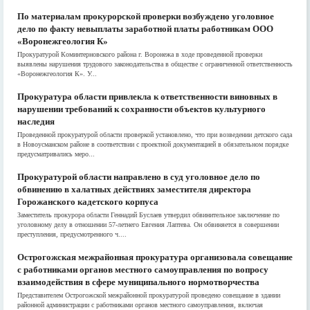
По материалам прокурорской проверки возбуждено уголовное
дело по факту невыплаты заработной платы работникам ООО
«Воронежгеология К»
Прокуратурой Коминтерновского района г. Воронежа в ходе проведенной проверки
выявлены нарушения трудового законодательства в обществе с ограниченной ответственность
«Воронежгеология К». У...
Прокуратура области привлекла к ответственности виновных в
нарушении требований к сохранности объектов культурного
наследия
Проведенной прокуратурой области проверкой установлено, что при возведении детского сада
в Новоусманском районе в соответствии с проектной документацией в обязательном порядке
предусматривались меро...
Прокуратурой области направлено в суд уголовное дело по
обвинению в халатных действиях заместителя директора
Горожанского кадетского корпуса
Заместитель прокурора области Геннадий Буслаев утвердил обвинительное заключение по
уголовному делу в отношении 57-летнего Евгения Лаптева. Он обвиняется в совершении
преступления, предусмотренного ч....
Острогожская межрайонная прокуратура организовала совещание
с работниками органов местного самоуправления по вопросу
взаимодействия в сфере муниципального нормотворчества
Представителем Острогожской межрайонной прокуратурой проведено совещание в здании
районной администрации с работниками органов местного самоуправления, включая