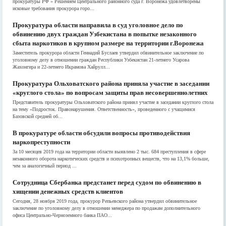
прокуратуры РФ » Решением Центрального районного суда г. Воронежа удовлетворены
исковые требования прокурора горо...
Прокуратура области направила в суд уголовное дело по
обвинению двух граждан Узбекистана в попытке незаконного
сбыта наркотиков в крупном размере на территории г.Воронежа
Заместитель прокурора области Геннадий Буслаев утвердил обвинительное заключение по
уголовному делу в отношении граждан Республики Узбекистан 21-летнего Усарова
Жахонгира и 22-летнего Икрамова Хайрулл...
Прокуратура Ольховатского района приняла участие в заседании
«круглого стола» по вопросам защиты прав несовершеннолетних
Представитель прокуратуры Ольховатского района принял участие в заседании круглого стола
на тему «Подросток. Правонарушения. Ответственность», проведенного с учащимися
Базовской средней об...
В прокуратуре области обсудили вопросы противодействия
наркопреступности
За 10 месяцев 2019 года на территории области выявлено 2 тыс. 684 преступления в сфере
незаконного оборота наркотических средств и психотропных веществ, что на 13,1% больше,
чем за аналогичный период ...
Сотрудница Сбербанка предстанет перед судом по обвинению в
хищении денежных средств клиентов
Сегодня, 28 ноября 2019 года, прокурор Репьевского района утвердил обвинительное
заключение по уголовному делу в отношении менеджера по продажам дополнительного
офиса Центрально-Черноземного банка ПАО...