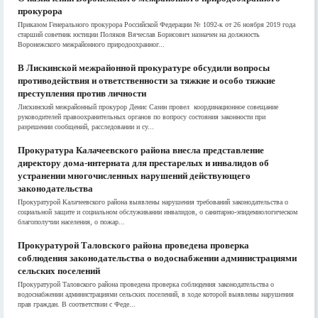
прокурора
Приказом Генерального прокурора Российской Федерации № 1092-к от 26 ноября 2019 года
старший советник юстиции Поляков Вячеслав Борисович назначен на должность
Воронежского межрайонного природоохранног...
В Лискинской межрайонной прокуратуре обсудили вопросы
противодействия и ответственности за тяжкие и особо тяжкие
преступления против личности
Лискинский межрайонный прокурор Денис Сазин провел координационное совещание
руководителей правоохранительных органов по вопросу состояния законности при
разрешении сообщений, расследовании и су...
Прокуратура Калачеевского района внесла представление
директору дома-интерната для престарелых и инвалидов об
устранении многочисленных нарушений действующего
законодательства
Прокуратурой Калачеевского района выявлены нарушения требований законодательства о
социальной защите и социальном обслуживании инвалидов, о санитарно-эпидемиологическом
благополучии населения, о пожар...
Прокуратурой Таловского района проведена проверка
соблюдения законодательства о водоснабжении администрациями
сельских поселений
Прокуратурой Таловского района проведена проверка соблюдения законодательства о
водоснабжении администрациями сельских поселений, в ходе которой выявлены нарушения
прав граждан. В соответствии с Феде...