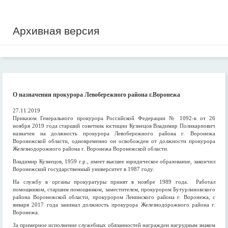
Архивная версия
О назначении прокурора Левобережного района г.Воронежа
27.11.2019
Приказом Генерального прокурора Российской Федерации № 1092-к от 26
ноября 2019 года старший советник юстиции Кузнецов Владимир Поликарпович
назначен на должность прокурора Левобережного района г. Воронежа
Воронежской области, одновременно он освобожден от должности прокурора
Железнодорожного района г. Воронежа Воронежской области.
Владимир Кузнецов, 1959 г.р., имеет высшее юридическое образование, закончил
Воронежский государственный университет в 1987 году.
На службу в органы прокуратуры принят в ноябре 1989 года. Работал
помощником, старшим помощником, заместителем, прокурором Бутурлиновского
района Воронежской области, прокурором Ленинского района г. Воронежа, с
января 2017 года занимал должность прокурора Железнодорожного района г.
Воронежа.
За примерное исполнение служебных обязанностей награжден нагрудным знаком