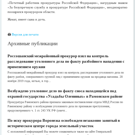
«Почетный работник прокуратуры Российской Федерации», нагрудным знаком
«За безупречную службу в прокуратуре Российской Федерации», неоднократно
поощрялся прокурором области.
Женат, имеет сына и дочь.
🖨
Версия для печати
Архивные публикации
Россошанский межрайонный прокурор взял на контроль
расследование уголовного дела по факту разбойного нападения с
применением оружия
Россошанский межрайонный прокурор взял на контроль расследование уголовного дела по
факту разбоя, совершенного группой лиц с применением оружия на продавца магазина. 28
ноября 2019 года, ночью, в гор...
Возбуждено уголовное дело по факту сноса находящейся под
охраной государства «Усадьбы Олениных» в Рамонском районе
Прокуратура Рамонского района признала законным постановление отдела МВД России по
Рамонскому району о возбуждении уголовного дела по признакам преступления,
предусмотренного ч. 1 ст. 243 УК РФ (уничт...
По иску прокурора Воронежа освобожден незаконно занятый в
историческом центре города земельный участок
С изложенной информацией Вы можете ознакомиться также на сайте Генеральной