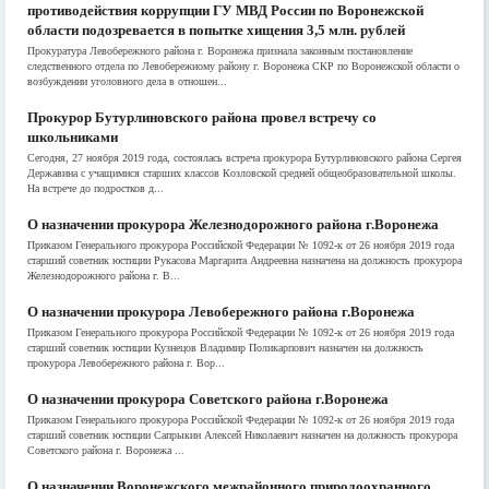
противодействия коррупции ГУ МВД России по Воронежской
области подозревается в попытке хищения 3,5 млн. рублей
Прокуратура Левобережного района г. Воронежа признала законным постановление
следственного отдела по Левобережному району г. Воронежа СКР по Воронежской области о
возбуждении уголовного дела в отношен...
Прокурор Бутурлиновского района провел встречу со
школьниками
Сегодня, 27 ноября 2019 года, состоялась встреча прокурора Бутурлиновского района Сергея
Державина с учащимися старших классов Козловской средней общеобразовательной школы.
На встрече до подростков д...
О назначении прокурора Железнодорожного района г.Воронежа
Приказом Генерального прокурора Российской Федерации № 1092-к от 26 ноября 2019 года
старший советник юстиции Рукасова Маргарита Андреевна назначена на должность прокурора
Железнодорожного района г. В...
О назначении прокурора Левобережного района г.Воронежа
Приказом Генерального прокурора Российской Федерации № 1092-к от 26 ноября 2019 года
старший советник юстиции Кузнецов Владимир Поликарпович назначен на должность
прокурора Левобережного района г. Вор...
О назначении прокурора Советского района г.Воронежа
Приказом Генерального прокурора Российской Федерации № 1092-к от 26 ноября 2019 года
старший советник юстиции Сапрыкин Алексей Николаевич назначен на должность прокурора
Советского района г. Воронежа ...
О назначении Воронежского межрайонного природоохранного