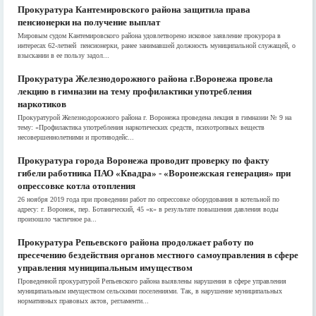
Прокуратура Кантемировского района защитила права
пенсионерки на получение выплат
Мировым судом Кантемировского района удовлетворено исковое заявление прокурора в
интересах 62-летней пенсионерки, ранее занимавшей должность муниципальной служащей, о
взыскании в ее пользу задол...
Прокуратура Железнодорожного района г.Воронежа провела
лекцию в гимназии на тему профилактики употребления
наркотиков
Прокуратурой Железнодорожного района г. Воронежа проведена лекция в гимназии № 9 на
тему: «Профилактика употребления наркотических средств, психотропных веществ
несовершеннолетними и противодейс...
Прокуратура города Воронежа проводит проверку по факту
гибели работника ПАО «Квадра» - «Воронежская генерация» при
опрессовке котла отопления
26 ноября 2019 года при проведении работ по опрессовке оборудования в котельной по
адресу: г. Воронеж, пер. Ботанический, 45 «к» в результате повышения давления воды
произошло частичное ра...
Прокуратура Репьевского района продолжает работу по
пресечению бездействия органов местного самоуправления в сфере
управления муниципальным имуществом
Проведенной прокуратурой Репьевского района выявлены нарушения в сфере управления
муниципальным имуществом сельскими поселениями. Так, в нарушение муниципальных
нормативных правовых актов, регламенти...