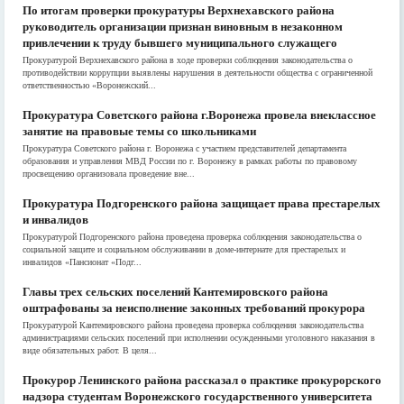
По итогам проверки прокуратуры Верхнехавского района
руководитель организации признан виновным в незаконном
привлечении к труду бывшего муниципального служащего
Прокуратурой Верхнехавского района в ходе проверки соблюдения законодательства о
противодействии коррупции выявлены нарушения в деятельности общества с ограниченной
ответственностью «Воронежский...
Прокуратура Советского района г.Воронежа провела внеклассное
занятие на правовые темы со школьниками
Прокуратура Советского района г. Воронежа с участием представителей департамента
образования и управления МВД России по г. Воронежу в рамках работы по правовому
просвещению организовала проведение вне...
Прокуратура Подгоренского района защищает права престарелых
и инвалидов
Прокуратурой Подгоренского района проведена проверка соблюдения законодательства о
социальной защите и социальном обслуживании в доме-интернате для престарелых и
инвалидов «Пансионат «Подг...
Главы трех сельских поселений Кантемировского района
оштрафованы за неисполнение законных требований прокурора
Прокуратурой Кантемировского района проведена проверка соблюдения законодательства
администрациями сельских поселений при исполнении осужденными уголовного наказания в
виде обязательных работ. В целя...
Прокурор Ленинского района рассказал о практике прокурорского
надзора студентам Воронежского государственного университета