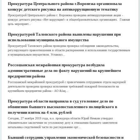
Прокуратура Центрального района г.Воронежа организовала
конкурс детского рисунка на антикоррупционную тематику
Прокуратурой Центрального района г. Воронежа проведена антикоррупционная акция -
конкурс детского рисунка «Нет коррупции!» в общеобразовательных организациях. Главная
цель мероприят...
Прокуратурой Таловского района выявлены нарушения при
использовании муниципального имущества
Прокуратурой Таловского района проведена проверка соблюдения законодательства,
регулирующего правоотношения в области распоряжения и использования государственным
и муниципальным имуществом. Установл...
Россошанская межрайонная прокуратура возбудила
административные дела по факту нарушений на крупнейшем
предприятии района
Россошанской межрайонной прокуратурой с привлечением сотрудников отдела надзорной
деятельности проведена проверка исполнения требований пожарной безопасности на
крупнейшем предприятии района - АО &laq...
Прокуратура области направила в суд уголовное дело по
обвинению бывшего высокопоставленного полицейского в
получении взяток на 4 млн. рублей
Сегодня, 27 ноября 2019 года, и.о. прокурора области Юрий Немкин утвердил
обвинительное заключение по уголовному делу в отношении бывшего заместителя
начальника следственной части по расследованию орг...
Бывший сотрудник управления экономической безопасности и