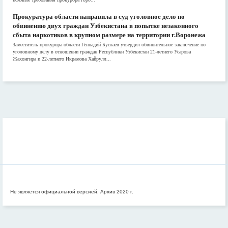
Прокуратура области направила в суд уголовное дело по
обвинению двух граждан Узбекистана в попытке незаконного
сбыта наркотиков в крупном размере на территории г.Воронежа
Заместитель прокурора области Геннадий Буслаев утвердил обвинительное заключение по
уголовному делу в отношении граждан Республики Узбекистан 21-летнего Усарова
Жахонгира и 22-летнего Икрамова Хайрулл...
Не является официальной версией. Архив 2020 г.