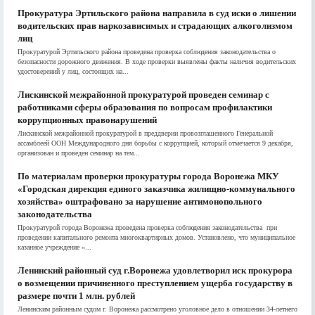
Прокуратура Эртильского района направила в суд иски о лишении
водительских прав наркозависимых и страдающих алкоголизмом
лиц
Прокуратурой Эртильского района проведена проверка соблюдения законодательства о
безопасности дорожного движения. В ходе проверки выявлены факты наличия водительских
удостоверений у лиц, состоящих на...
Лискинской межрайонной прокуратурой проведен семинар с
работниками сферы образования по вопросам профилактики
коррупционных правонарушений
Лискинской межрайонной прокуратурой в преддверии провозглашенного Генеральной
ассамблеей ООН Международного дня борьбы с коррупцией, который отмечается 9 декабря,
организован и проведен семинар на тем...
По материалам проверки прокуратуры города Воронежа МКУ
«Городская дирекция единого заказчика жилищно-коммунального
хозяйства» оштрафовано за нарушение антимонопольного
законодательства
Прокуратурой города Воронежа проведена проверка соблюдения законодательства при
проведении капитального ремонта многоквартирных домов. Установлено, что муниципальное
казанное учреждение «...
Ленинский районный суд г.Воронежа удовлетворил иск прокурора
о возмещении причиненного преступлением ущерба государству в
размере почти 1 млн. рублей
Ленинским районным судом г. Воронежа рассмотрено уголовное дело в отношении 34-летнего