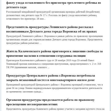
факту ухода оставленного без присмотра трехлетнего ребенка из
детского сада
Россошанской межрайонной прокуратурой организована проверка действий (бездействия)
должностных лиц детского сада № 17 г. Россошь по факту ухода малолетнего ребенка,
оставленного без присмотра. 28 ноя...
Представитель прокуратуры Ленинского района рассказал
воспитанникам Детского дома города Воронежа об их правах
Прокуратурой Ленинского района г. Воронежа в рамках работы по правовому просвещению
организована лекция для старшеклассников Детского дома города Воронежа. Представитель
прокуратуры района разъяснил ...
Житель Калачеевского района приговорен к лишению свободы за
применение насилия в отношении сотрудника полиции
Приговором Калачеевского районного суда от 28 ноября 2019 года 33-летний Павел
Тоневицкий признан виновным в совершении преступления, предусмотренного ч. 2 ст. 318
УК РФ (применение насилия, опасного ...
Прокуратура Центрального района г.Воронежа потребовала
закрыть незаконный хостел в многоквартирном жилом доме
Проведенной прокуратурой Центрального района г. Воронежа проверкой установлено, что в
доме 56 по улице Ленина индивидуальным предпринимателем осуществляется деятельность
по временному заселению гражда...
Органами прокуратуры продолжается работа по правовому
просвещению несовершеннолетних
Представитель прокуратуры Каменского района принял участие в заседании круглого стола на