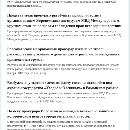
тему «Деятельность органов прокуратуры по защите прав, свобод и законных интересов
несовершеннолетних&raq...
Представитель прокуратуры области принял участие в
организованном Воронежским институтом МВД Международном
круглом столе по вопросам соблюдения прав несовершеннолетних
Прокурор отдела по надзору за исполнением законов о несовершеннолетних прокуратуры
области Евгений Тищенко принял участие в организованном Воронежским институтом МВД
Международном круглом столе, посвя...
Россошанский межрайонный прокурор взял на контроль
расследование уголовного дела по факту разбойного нападения с
применением оружия
Россошанский межрайонный прокурор взял на контроль расследование уголовного дела по
факту разбоя, совершенного группой лиц с применением оружия на продавца магазина. 28
ноября 2019 года, ночью, в гор...
Возбуждено уголовное дело по факту сноса находящейся под
охраной государства «Усадьбы Олениных» в Рамонском районе
Прокуратура Рамонского района признала законным постановление отдела МВД России по
Рамонскому району о возбуждении уголовного дела по признакам преступления,
предусмотренного ч. 1 ст. 243 УК РФ (уничт...
По иску прокурора Воронежа освобожден незаконно занятый в
историческом центре города земельный участок
С изложенной информацией Вы можете ознакомиться также на сайте Генеральной
прокуратуры РФ » Решением Центрального районного суда г. Воронежа удовлетворены
исковые требования прокурора горо...