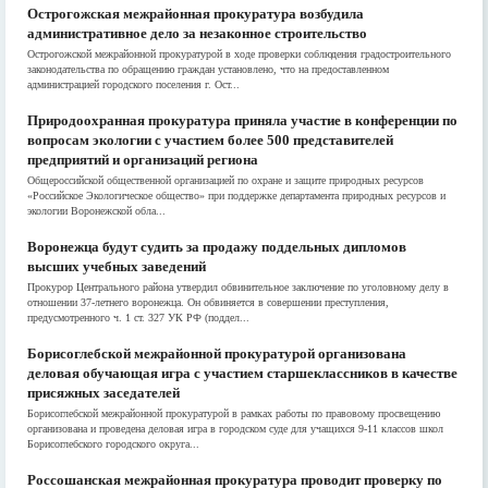
Острогожская межрайонная прокуратура возбудила
административное дело за незаконное строительство
Острогожской межрайонной прокуратурой в ходе проверки соблюдения градостроительного
законодательства по обращению граждан установлено, что на предоставленном
администрацией городского поселения г. Ост...
Природоохранная прокуратура приняла участие в конференции по
вопросам экологии с участием более 500 представителей
предприятий и организаций региона
Общероссийской общественной организацией по охране и защите природных ресурсов
«Российское Экологическое общество» при поддержке департамента природных ресурсов и
экологии Воронежской обла...
Воронежца будут судить за продажу поддельных дипломов
высших учебных заведений
Прокурор Центрального района утвердил обвинительное заключение по уголовному делу в
отношении 37-летнего воронежца. Он обвиняется в совершении преступления,
предусмотренного ч. 1 ст. 327 УК РФ (поддел...
Борисоглебской межрайонной прокуратурой организована
деловая обучающая игра с участием старшеклассников в качестве
присяжных заседателей
Борисоглебской межрайонной прокуратурой в рамках работы по правовому просвещению
организована и проведена деловая игра в городском суде для учащихся 9-11 классов школ
Борисоглебского городского округа...
Россошанская межрайонная прокуратура проводит проверку по