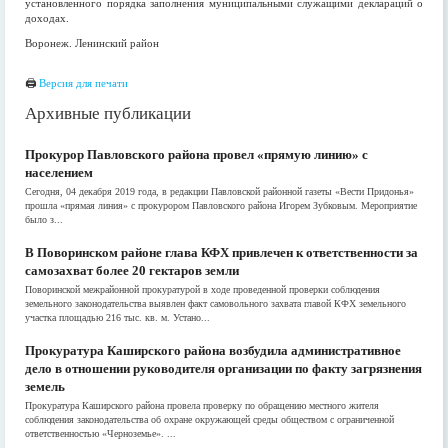
установленного порядка заполнения муниципальными служащими деклараций о
доходах.
Воронеж. Ленинский район
🖨
Версия для печати
Архивные публикации
Прокурор Павловского района провел «прямую линию» с
населением
Сегодня, 04 декабря 2019 года, в редакции Павловской районной газеты «Вести Придонья»
прошла «прямая линия» с прокурором Павловского района Игорем Зубковым. Мероприятие
было з...
В Поворинском районе глава КФХ привлечен к ответственности за
самозахват более 20 гектаров земли
Поворинской межрайонной прокуратурой в ходе проведенной проверки соблюдения
земельного законодательства выявлен факт самовольного захвата главой КФХ земельного
участка площадью 216 тыс. кв. м. Устано...
Прокуратура Каширского района возбудила административное
дело в отношении руководителя организации по факту загрязнения
земель
Прокуратура Каширского района провела проверку по обращению местного жителя
соблюдения законодательства об охране окружающей среды обществом с ограниченной
ответственностью «Черноземье». ...