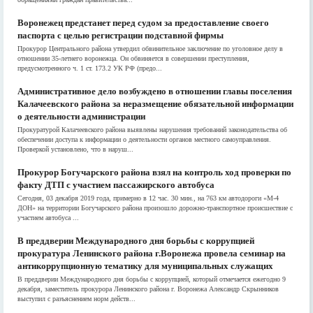
Воронежец предстанет перед судом за предоставление своего
паспорта с целью регистрации подставной фирмы
Прокурор Центрального района утвердил обвинительное заключение по уголовное делу в
отношении 35-летнего воронежца. Он обвиняется в совершении преступления,
предусмотренного ч. 1 ст. 173.2 УК РФ (предо...
Административное дело возбуждено в отношении главы поселения
Калачеевского района за неразмещение обязательной информации
о деятельности администрации
Прокуратурой Калачеевского района выявлены нарушения требований законодательства об
обеспечении доступа к информации о деятельности органов местного самоуправления.
Проверкой установлено, что в наруш...
Прокурор Богучарского района взял на контроль ход проверки по
факту ДТП с участием пассажирского автобуса
Сегодня, 03 декабря 2019 года, примерно в 12 час. 30 мин., на 763 км автодороги «М-4
ДОН» на территории Богучарского района произошло дорожно-транспортное происшествие с
участием автобуса ...
В преддверии Международного дня борьбы с коррупцией
прокуратура Ленинского района г.Воронежа провела семинар на
антикоррупционную тематику для муниципальных служащих
В преддверии Международного дня борьбы с коррупцией, который отмечается ежегодно 9
декабря, заместитель прокурора Ленинского района г. Воронежа Александр Скрынников
выступил с разъяснением норм действ...