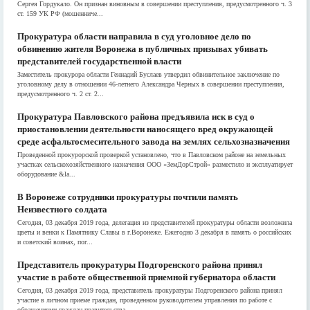
Сергея Гордукало. Он признан виновным в совершении преступления, предусмотренного ч. 3
ст. 159 УК РФ (мошенниче...
Прокуратура области направила в суд уголовное дело по
обвинению жителя Воронежа в публичных призывах убивать
представителей государственной власти
Заместитель прокурора области Геннадий Буслаев утвердил обвинительное заключение по
уголовному делу в отношении 46-летнего Александра Черных в совершении преступления,
предусмотренного ч. 2 ст. 2...
Прокуратура Павловского района предъявила иск в суд о
приостановлении деятельности наносящего вред окружающей
среде асфальтосмесительного завода на землях сельхозназначения
Проведенной прокурорской проверкой установлено, что в Павловском районе на земельных
участках сельскохозяйственного назначения ООО «ЗемДорСтрой» разместило и эксплуатирует
оборудование &la...
В Воронеже сотрудники прокуратуры почтили память
Неизвестного солдата
Сегодня, 03 декабря 2019 года, делегация из представителей прокуратуры области возложила
цветы и венки к Памятнику Славы в г.Воронеже. Ежегодно 3 декабря в память о российских
и советский воинах, пог...
Представитель прокуратуры Подгоренского района принял
участие в работе общественной приемной губернатора области
Сегодня, 03 декабря 2019 года, представитель прокуратуры Подгоренского района принял
участие в личном приеме граждан, проведенном руководителем управления по работе с
обращениями граждан правительства...