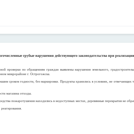
гочисленные грубые нарушения действующего законодательства при реализации
ой проверки по обращениям граждан выявлены нарушения земельного, градостроительн
рном микрорайоне г. Острогожска.
екшим сроком годности, без маркировки. Продукты хранились в условиях, не отвечающих т
ости магазина отходы.
редства пожаротушения находились в недоступных местах, деревянные перекрытия не обр
 реагирования.