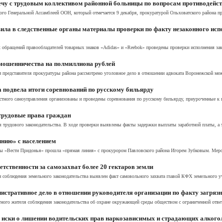
ечу с трудовым коллективом районной больницы по вопросам противодейс
о Генеральной Ассамблеей ООН, который отмечается 9 декабря, прокуратурой Ольховатского района про
ла в следственные органы материалы проверки по факту незаконного исп
обращений правообладателей товарных знаков «Adidas» и «Reebok» проведены проверки исполнения зако
 мошенничества на полмиллиона рублей
м представителя прокуратуры района рассмотрено уголовное дело в отношении адвоката Воронежской меж
 подвела итоги соревнований по русскому бильярду
стного самоуправления организованы и проведены соревнования по русскому бильярду, приуроченные к 
трудовые права граждан
 трудового законодательства. В ходе проверки выявлены факты задержки выплаты заработной платы, а т
нию» с населением
зеты «Вести Придонья» прошла «прямая линия» с прокурором Павловского района Игорем Зубковым. Меро
тственности за самозахват более 20 гектаров земли
соблюдения земельного законодательства выявлен факт самовольного захвата главой КФХ земельного уча
стративное дело в отношении руководителя организации по факту загрязн
ного жителя соблюдения законодательства об охране окружающей среды обществом с ограниченной ответ
д иски о лишении водительских прав наркозависимых и страдающих алкого