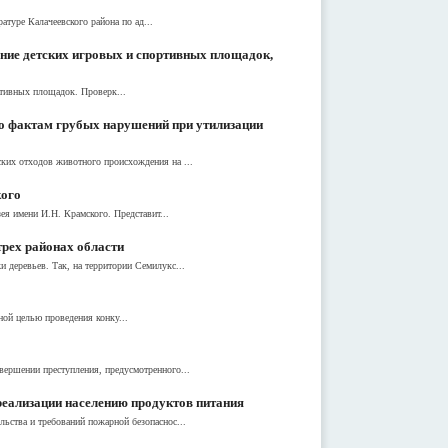
атуре Калачеевского района по ад...
ние детских игровых и спортивных площадок,
ртивных площадок. Проверк...
о фактам грубых нарушений при утилизации
ких отходов животного происхождения на ...
кого
ея имени И.Н. Крамского. Представит...
трех районах области
 деревьев. Так, на территории Семилукс...
ой целью проведения конку...
вершении преступления, предусмотренного...
еализации населению продуктов питания
ьства и требований пожарной безопаснос...