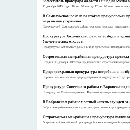
Заместитель прокурора области Геннадий Буслаев
11 декабря 2019 года с 10 час. 00 мин. до 12 час. 00 мин. заместите
В Семилукском районе по итогам прокурорской пр
нарушения устранены
Прокуратурой Семилукского района проведена проверка исполнения за
Прокуратура Хохольского района возбудила адми
биологических отходов
Прокуратурой Хохольского района в ходе проведенной проверки выяв
Острогожская межрайонная прокуратура провела в
Сегодня, 05 декабря 2019 года, представитель Острогожской межрайон
Природоохранная прокуратура потребовала возбуд
Воронежской межрайонной природоохранной прокуратурой в ходе прове
Прокуратура Советского района г. Воронежа подве
Прокуратурой Советского района г. Воронежа проведен ежегодный кон
В Бобровском районе местный житель осужден за
Бобровским районным судом с участием представителя прокуратуры ра
Острогожская межрайонная прокуратура выявила 
Острогожской межрайонной прокуратурой в ходе проведенной проверки