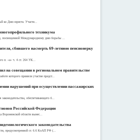
ый ко Дню юриста. Участи...
 многопрофильного техникума
ом, посвященной Международному дню борьбы ...
ителя, сбившего насмерть 69-летнюю пенсионерку
 п. «а» ч. 4 ст. 264 УК...
ил на совещании в региональном правительстве
боте которого приняли участие предст...
нении нарушений при осуществлении пассажирских
 законодательства, обеспечивающего б...
егионов Российской Федерации
а Воронежской области вынес...
пидемиологического законодательства
ти, предусмотренной ст. 6.6 КоАП РФ (...