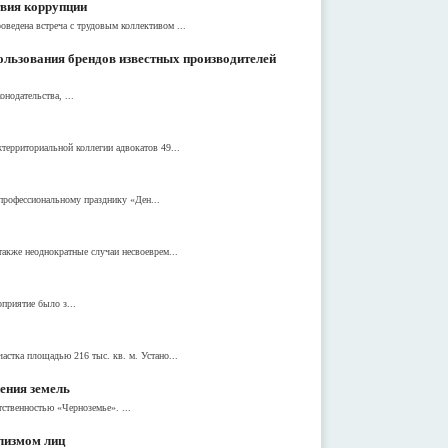
твия коррупции
ведена встреча с трудовым коллективом ...
ользования брендов известных производителей
нодательства, ...
территориальной коллегии адвокатов 49...
профессиональному празднику «Ден...
акже неоднократные случаи несвоеврем...
приятие было з...
стка площадью 216 тыс. кв. м. Устано...
ения земель
ственностью «Черноземье». ...
лизмом лиц