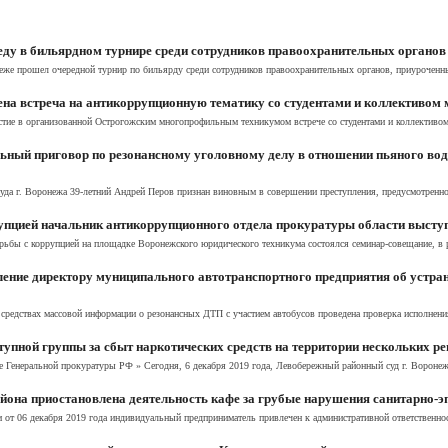
еду в бильярдном турнире среди сотрудников правоохранительных органов
онеже прошел очередной турнир по бильярду среди сотрудников правоохранительных органов, приуроченн
на встреча на антикоррупционную тематику со студентами и коллективом
стие в организованной Острогожским многопрофильным техникумом встрече со студентами и коллектив
ный приговор по резонансному уголовному делу в отношении пьяного вод
уда г. Воронежа 39-летний Андрей Перов признан виновным в совершении преступления, предусмотренного
упцией начальник антикоррупционного отдела прокуратуры области выступ
ьбы с коррупцией на площадке Воронежского юридического техникума состоялся семинар-совещание, в ра
ление директору муниципального автотранспортного предприятия об устра
средствах массовой информации о резонансных ДТП с участием автобусов проведена проверка исполнения
упной группы за сбыт наркотических средств на территории нескольких р
е Генеральной прокуратуры РФ » Сегодня, 6 декабря 2019 года, Левобережный районный суд г. Воронеж
йона приостановлена деятельность кафе за грубые нарушения санитарно-э
 от 06 декабря 2019 года индивидуальный предприниматель привлечен к административной ответственнос