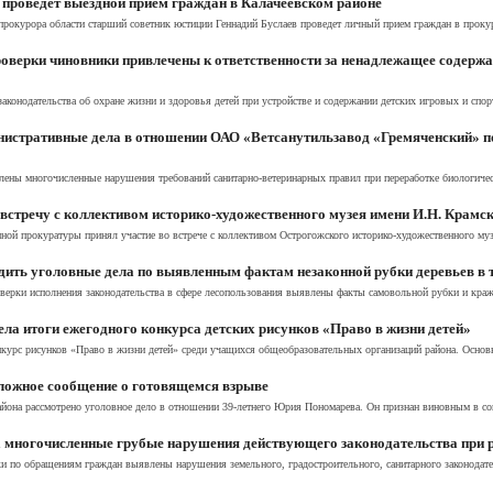
 проведет выездной прием граждан в Калачеевском районе
ль прокурора области старший советник юстиции Геннадий Буслаев проведет личный прием граждан в прокур
оверки чиновники привлечены к ответственности за ненадлежащее содержа
конодательства об охране жизни и здоровья детей при устройстве и содержании детских игровых и спо
нистративные дела в отношении ОАО «Ветсанутильзавод «Гремяченский» п
лены многочисленные нарушения требований санитарно-ветеринарных правил при переработке биологичес
стречу с коллективом историко-художественного музея имени И.Н. Крамс
ной прокуратуры принял участие во встрече с коллективом Острогожского историко-художественного муз
ить уголовные дела по выявленным фактам незаконной рубки деревьев в 
рки исполнения законодательства в сфере лесопользования выявлены факты самовольной рубки и кражи
ла итоги ежегодного конкурса детских рисунков «Право в жизни детей»
курс рисунков «Право в жизни детей» среди учащихся общеобразовательных организаций района. Основн
 ложное сообщение о готовящемся взрыве
йона рассмотрено уголовное дело в отношении 39-летнего Юрия Пономарева. Он признан виновным в со
многочисленные грубые нарушения действующего законодательства при р
 по обращениям граждан выявлены нарушения земельного, градостроительного, санитарного законодател