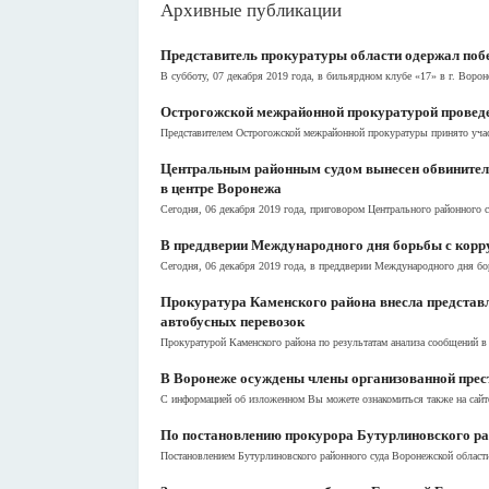
Архивные публикации
Представитель прокуратуры области одержал поб
В субботу, 07 декабря 2019 года, в бильярдном клубе «17» в г. Вор
Острогожской межрайонной прокуратурой проведе
Представителем Острогожской межрайонной прокуратуры принято уча
Центральным районным судом вынесен обвинитель
в центре Воронежа
Сегодня, 06 декабря 2019 года, приговором Центрального районного с
В преддверии Международного дня борьбы с корр
Сегодня, 06 декабря 2019 года, в преддверии Международного дня бор
Прокуратура Каменского района внесла представ
автобусных перевозок
Прокуратурой Каменского района по результатам анализа сообщений в 
В Воронеже осуждены члены организованной прест
С информацией об изложенном Вы можете ознакомиться также на сайт
По постановлению прокурора Бутурлиновского ра
Постановлением Бутурлиновского районного суда Воронежской области