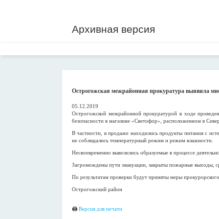
Архивная версия
Острогожская межрайонная прокуратура выявила мно
05.12.2019
Острогожской межрайонной прокуратурой в ходе проведенн
безопасности в магазине «Светофор», расположенном в Севе
В частности, в продаже находились продукты питания с ист
не соблюдались температурный режим и режим влажности.
Несвоевременно вывозились образуемые в процессе деятельн
Загромождены пути эвакуации, закрыты пожарные выходы, с
По результатам проверки будут приняты меры прокурорского
Острогожский район
🖨
Версия для печати