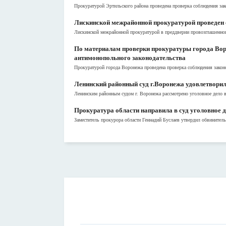
Прокуратурой Эртильского района проведена проверка соблюдения зак
Лискинской межрайонной прокуратурой проведен
Лискинской межрайонной прокуратурой в преддверии провозглашенного
По материалам проверки прокуратуры города Во
антимонопольного законодательства
Прокуратурой города Воронежа проведена проверка соблюдения законо
Ленинский районный суд г.Воронежа удовлетворил
Ленинским районным судом г. Воронежа рассмотрено уголовное дело в
Прокуратура области направила в суд уголовное 
Заместитель прокурора области Геннадий Буслаев утвердил обвинитель