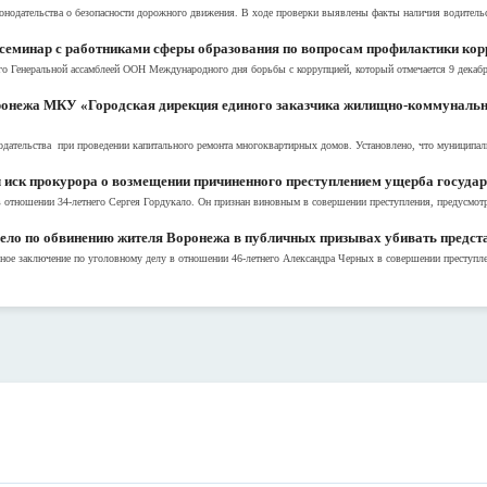
онодательства о безопасности дорожного движения. В ходе проверки выявлены факты наличия водительск
 семинар с работниками сферы образования по вопросам профилактики к
 Генеральной ассамблеей ООН Международного дня борьбы с коррупцией, который отмечается 9 декабря,
ронежа МКУ «Городская дирекция единого заказчика жилищно-коммунальн
дательства при проведении капитального ремонта многоквартирных домов. Установлено, что муниципаль
 иск прокурора о возмещении причиненного преступлением ущерба государс
 отношении 34-летнего Сергея Гордукало. Он признан виновным в совершении преступления, предусмотр
дело по обвинению жителя Воронежа в публичных призывах убивать предст
ное заключение по уголовному делу в отношении 46-летнего Александра Черных в совершении преступлени