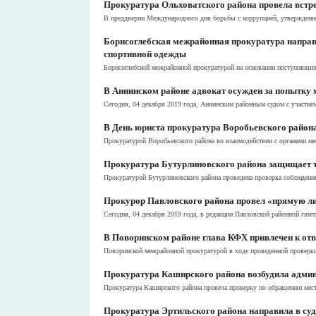
Прокуратура Ольховатского района провела встр
В преддверии Международного дня борьбы с коррупцией, утвержденног
Борисоглебская межрайонная прокуратура направи
спортивной одежды
Борисоглебской межрайонной прокуратурой на основании поступивших 
В Аннинском районе адвокат осужден за попытку
Сегодня, 04 декабря 2019 года, Аннинским районным судом с участие
В День юриста прокуратура Воробьевского района
Прокуратурой Воробьевского района во взаимодействии с органами ме
Прокуратура Бутурлиновского района защищает 
Прокуратурой Бутурлиновского района проведена проверка соблюдения
Прокурор Павловского района провел «прямую ли
Сегодня, 04 декабря 2019 года, в редакции Павловской районной га
В Поворинском районе глава КФХ привлечен к отве
Поворинской межрайонной прокуратурой в ходе проведенной проверки 
Прокуратура Каширского района возбудила админи
Прокуратура Каширского района провела проверку по обращению мест
Прокуратура Эртильского района направила в су