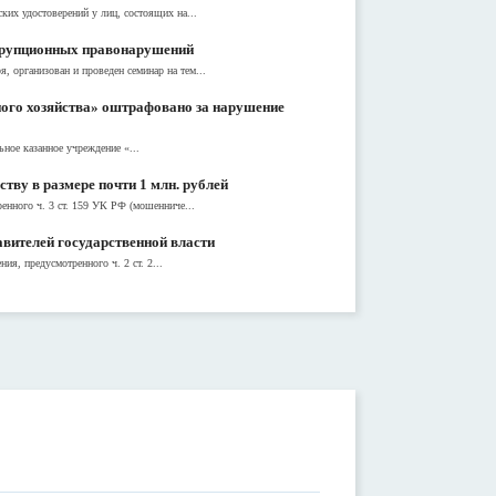
их удостоверений у лиц, состоящих на...
оррупционных правонарушений
 организован и проведен семинар на тем...
ого хозяйства» оштрафовано за нарушение
ное казанное учреждение «...
тву в размере почти 1 млн. рублей
енного ч. 3 ст. 159 УК РФ (мошенниче...
авителей государственной власти
я, предусмотренного ч. 2 ст. 2...