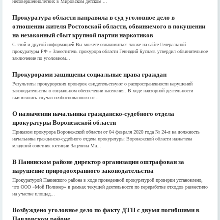
несовершеннолетних в Мировском детском ...
Прокуратура области направила в суд уголовное дело в
отношении жителя Ростовской области, обвиняемого в покушении
на незаконный сбыт крупной партии наркотиков
С этой и другой информацией Вы можете ознакомиться также на сайте Генеральной
прокуратуры РФ » Заместитель прокурора области Геннадий Буслаев утвердил обвинительное
заключение по уголовном...
Прокурорами защищены социальные права граждан
Результаты прокурорских проверок свидетельствуют о распространенности нарушений
законодательства о социальном обеспечении населения. В ходе надзорной деятельности
выявлялись случаи необоснованного от...
О назначении начальника гражданско-судебного отдела
прокуратуры Воронежской области
Приказом прокурора Воронежской области от 04 февраля 2020 года № 24-л на должность
начальника гражданско-судебного отдела прокуратуры Воронежской области назначена
младший советник юстиции Зацепина Ма...
В Панинском районе директор организации оштрафован за
нарушение природоохранного законодательства
Прокуратурой Панинского района в ходе проведенной прокуратурой проверки установлено,
что ООО «Мой Полимер» в рамках текущей деятельности по переработке отходов разместило
на участке площад...
Возбуждено уголовное дело по факту ДТП с двумя погибшими в
Павловском районе