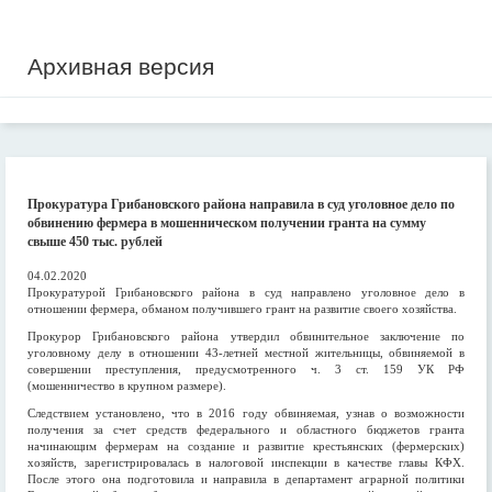
Архивная версия
Прокуратура Грибановского района направила в суд уголовное дело по
обвинению фермера в мошенническом получении гранта на сумму
свыше 450 тыс. рублей
04.02.2020
Прокуратурой Грибановского района в суд направлено уголовное дело в
отношении фермера, обманом получившего грант на развитие своего хозяйства.
Прокурор Грибановского района утвердил обвинительное заключение по
уголовному делу в отношении 43-летней местной жительницы, обвиняемой в
совершении преступления, предусмотренного ч. 3 ст. 159 УК РФ
(мошенничество в крупном размере).
Следствием установлено, что в 2016 году обвиняемая, узнав о возможности
получения за счет средств федерального и областного бюджетов гранта
начинающим фермерам на создание и развитие крестьянских (фермерских)
хозяйств, зарегистрировалась в налоговой инспекции в качестве главы КФХ.
После этого она подготовила и направила в департамент аграрной политики