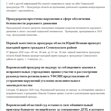
С этой и другой информацией Вы можете ознакомиться также на сайте Генеральной
прокуратуры РФ » Прокуратура области на протяжении длительного времени контролировала
ситуацию с задолженность...
Прокурорами пресечены нарушения в сфере обеспечения
безопасности дорожного движения
Прокуратурой области уделяется повышенное внимание вопросам безопасности дорожного
движения в связи с высокой социальной значимостью. Проверками, проведенными в 2019
году, прокурорами выявлены ...
Первый заместитель прокурора области Юрий Немкин проведет
выездной прием граждан в Семилукском районе
07 февраля 2020 года с 09 час. 00 мин. до 10 час. 30 мин. первый заместитель прокурора
области Юрий Немкин проведет выездной прием граждан в прокуратуре Семилукского
района по адресу: г. Семилуки, ул....
Воронежский прокурор по надзору за соблюдением законов в
исправительных учреждениях принял участие в рассмотрении
руководством регионального УФСИН представления об
устранении нарушений уголовно-исполнительного
законодательства
Сегодня, 03 февраля 2020 года, Воронежский прокурор по надзору за соблюдением законов в
исправительных учреждениях Максим Туманов принял участие в рассмотрении представления
специализированной прокура...
Воронежский областной суд оставил в силе обвинительный
приговор бывшему полицейскому за совершенное ДТП, в котором