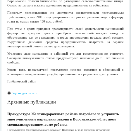
Воронежской области бизнес-план по разведению сельскохозяйственной птицы.
Однако воплощать в жизнь задуманное предприниматель не собиралась.
Поскольку представленные ею документы соответствовали предъявляемым
требованиям, в мае 2016 года департаментом принято решение выдать фермеру
грант на сумму свыше 450 тыс. рублей.
При этом в целях придания правомерности своей деятельности начинающий
фермер на средства гранта приобрела сельскохозяйственную птицу и
оборудование для ее разведения, которые впоследствии продала своей соседке.
Вырученные денежные средства предприниматель потратила на заранее
запланированный ремонт своего домовладения.
Уголовное дело направлено в районный суд для рассмотрения по существу.
Санкцией вышеуказанной статьи предусмотрено наказание до 6 лет лишения
свободы.
Кроме того, прокуратурой предъявлено исковое заявление к обвиняемой о
возмещении материального ущерба, причиненного в результате преступления.
Грибановский район
🖨
Версия для печати
Архивные публикации
Прокуратура Железнодорожного района потребовала устранить
многочисленные нарушения закона в Воронежском областном
специализированном доме ребенка
Прокуратурой Железнодорожного района г. Воронежа в ходе проверки исполнения