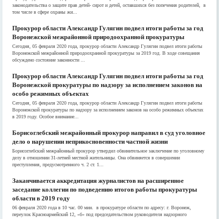
законодательства о защите прав детей- сирот и детей, оставшихся без попечения родителей, в
том числе в сфере охраны жи...
Прокурор области Александр Гулягин подвел итоги работы за год
Воронежской межрайонной природоохранной прокуратуры
Сегодня, 05 февраля 2020 года, прокурор области Александр Гулягин подвел итоги работы
Воронежской межрайонной природоохранной прокуратуры за 2019 год. В ходе совещания
обсуждено состояние законности ...
Прокурор области Александр Гулягин подвел итоги работы за год
Воронежской прокуратуры по надзору за исполнением законов на
особо режимных объектах
Сегодня, 05 февраля 2020 года, прокурор области Александр Гулягин подвел итоги работы
Воронежской прокуратуры по надзору за исполнением законов на особо режимных объектах
в 2019 году. Особое внимание...
Борисоглебский межрайонный прокурор направил в суд уголовное
дело о нарушении неприкосновенности частной жизни
Борисоглебский межрайонный прокурор утвердил обвинительное заключение по уголовному
делу в отношении 31-летней местной жительницы. Она обвиняется в совершении
преступления, предусмотренного ч. 2 ст. 1...
Заканчивается аккредитация журналистов на расширенное
заседание коллегии по подведению итогов работы прокуратуры
области в 2019 году
06 февраля 2020 года в 10 час. 00 мин. в прокуратуре области по адресу: г. Воронеж,
переулок Красноармейский 12, «б» под председательством руководителя надзорного