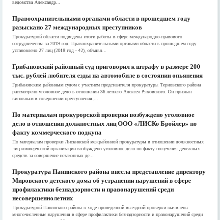
ведомства Александр...
Правоохранительными органами области в прошедшем году
разыскано 27 международных преступников
Прокуратурой области подведены итоги работы в сфере международно-правового
сотрудничества за 2019 год. Правоохранительными органами области в прошедшем году
установлено 27 лиц (2018 год - 42), объявл...
Грибановский районный суд приговорил к штрафу в размере 200
тыс. рублей любителя езды на автомобиле в состоянии опьянения
Грибановским районным судом с участием представителя прокуратуры Терновского района
рассмотрено уголовное дело в отношении 36-летнего Алексея Ряховского. Он признан
виновным в совершении преступления,...
По материалам прокурорской проверки возбуждено уголовное
дело в отношении должностных лиц ООО «ЛИСКо Бройлер» по
факту коммерческого подкупа
По материалам проверки Лискинской межрайонной прокуратуры в отношении должностных
лиц коммерческой организации возбуждено уголовное дело по факту получения денежных
средств за совершение незаконных де...
Прокуратура Панинского района внесла представление директору
Мировского детского дома об устранении нарушений в сфере
профилактики безнадзорности и правонарушений среди
несовершеннолетних
Прокуратурой Панинского района в ходе проведенной выездной проверки выявлены
многочисленные нарушения в сфере профилактики безнадзорности и правонарушений среди