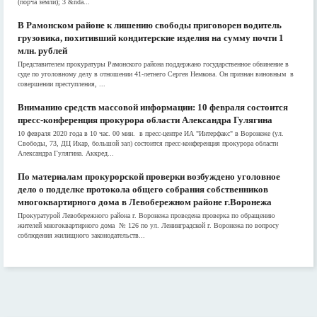
(порча земли); 3 &nda...
В Рамонском районе к лишению свободы приговорен водитель
грузовика, похитивший кондитерские изделия на сумму почти 1
млн. рублей
Представителем прокуратуры Рамонского района поддержано государственное обвинение в
суде по уголовному делу в отношении 41-летнего Сергея Немкова. Он признан виновным в
совершении преступления, ...
Вниманию средств массовой информации: 10 февраля состоится
пресс-конференция прокурора области Александра Гулягина
10 февраля 2020 года в 10 час. 00 мин. в пресс-центре ИА "Интерфакс" в Воронеже (ул.
Свободы, 73, ДЦ Икар, большой зал) состоится пресс-конференция прокурора области
Александра Гулягина. Аккред...
По материалам прокурорской проверки возбуждено уголовное
дело о подделке протокола общего собрания собственников
многоквартирного дома в Левобережном районе г.Воронежа
Прокуратурой Левобережного района г. Воронежа проведена проверка по обращению
жителей многоквартирного дома № 126 по ул. Ленинградской г. Воронежа по вопросу
соблюдения жилищного законодательств...