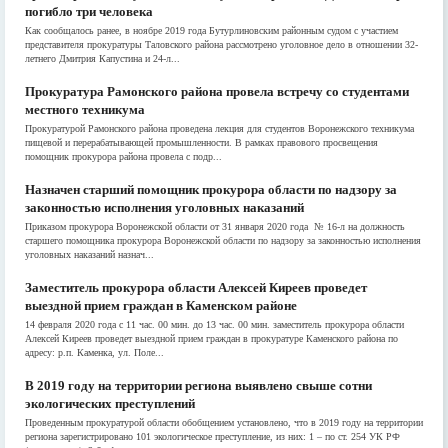
погибло три человека
Как сообщалось ранее, в ноябре 2019 года Бутурлиновским районным судом с участием
представителя прокуратуры Таловского района рассмотрено уголовное дело в отношении 32-
летнего Дмитрия Капустина и 24-л...
Прокуратура Рамонского района провела встречу со студентами
местного техникума
Прокуратурой Рамонского района проведена лекция для студентов Воронежского техникума
пищевой и перерабатывающей промышленности. В рамках правового просвещения
помощник прокурора района провела с подр...
Назначен старший помощник прокурора области по надзору за
законностью исполнения уголовных наказаний
Приказом прокурора Воронежской области от 31 января 2020 года № 16-л на должность
старшего помощника прокурора Воронежской области по надзору за законностью исполнения
уголовных наказаний назнач...
Заместитель прокурора области Алексей Киреев проведет
выездной прием граждан в Каменском районе
14 февраля 2020 года с 11 час. 00 мин. до 13 час. 00 мин. заместитель прокурора области
Алексей Киреев проведет выездной прием граждан в прокуратуре Каменского района по
адресу: р.п. Каменка, ул. Поле...
В 2019 году на территории региона выявлено свыше сотни
экологических преступлений
Проведенным прокуратурой области обобщением установлено, что в 2019 году на территории
региона зарегистрировано 101 экологическое преступление, из них: 1 – по ст. 254 УК РФ