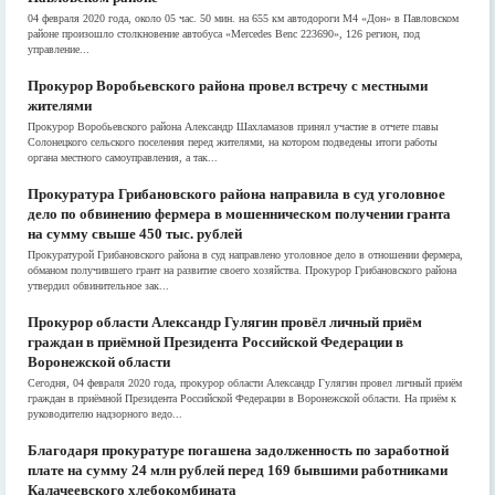
04 февраля 2020 года, около 05 час. 50 мин. на 655 км автодороги М4 «Дон» в Павловском
районе произошло столкновение автобуса «Merсedes Benс 223690», 126 регион, под
управление...
Прокурор Воробьевского района провел встречу с местными
жителями
Прокурор Воробьевского района Александр Шахламазов принял участие в отчете главы
Солонецкого сельского поселения перед жителями, на котором подведены итоги работы
органа местного самоуправления, а так...
Прокуратура Грибановского района направила в суд уголовное
дело по обвинению фермера в мошенническом получении гранта
на сумму свыше 450 тыс. рублей
Прокуратурой Грибановского района в суд направлено уголовное дело в отношении фермера,
обманом получившего грант на развитие своего хозяйства. Прокурор Грибановского района
утвердил обвинительное зак...
Прокурор области Александр Гулягин провёл личный приём
граждан в приёмной Президента Российской Федерации в
Воронежской области
Сегодня, 04 февраля 2020 года, прокурор области Александр Гулягин провел личный приём
граждан в приёмной Президента Российской Федерации в Воронежской области. На приём к
руководителю надзорного ведо...
Благодаря прокуратуре погашена задолженность по заработной
плате на сумму 24 млн рублей перед 169 бывшими работниками
Калачеевского хлебокомбината