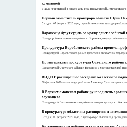
компанией
В ходе проведённой в январе 2020 года прокуратурой Левобережного 
Первый заместитель прокурора области Юрий Нем
Сегодня, 07 февраля 2020 года, первый заместитель прокурора облас
Воронежца будут судить за кражу денег с забытой
Прокурор Коминтерновского района г. Воронежа утвердил обвинительн
Прокуратура Воробьевского района провела проф
Прокуратурой Воробьевского района проведены внеклассные мероприя
По материалам прокуратуры Советского района г.
Прокуратурой Советского района г. Воронежа в ходе проведенной пров
ВИДЕО: расширенное заседание коллегии по подве
06 февраля 2020 года прокурор области Александр Гулягин провел расш
В Верхнемамонском районе руководитель организа
служащего
Прокуратурой Верхнемамонского района проведена проверка соблюдени
В прокуратуре области на расширенном заседании 
Сегодня, 06 февраля 2020 года, в прокуратуре области под председат
Бутурлиновским районным судом вынесен обвинит