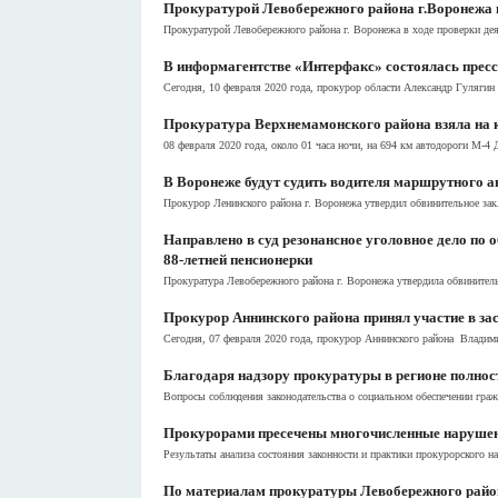
Прокуратурой Левобережного района г.Воронежа 
Прокуратурой Левобережного района г. Воронежа в ходе проверки дея
В информагентстве «Интерфакс» состоялась прес
Сегодня, 10 февраля 2020 года, прокурор области Александр Гулягин в
Прокуратура Верхнемамонского района взяла на к
08 февраля 2020 года, около 01 часа ночи, на 694 км автодороги М
В Воронеже будут судить водителя маршрутного ав
Прокурор Ленинского района г. Воронежа утвердил обвинительное закл
Направлено в суд резонансное уголовное дело по
88-летней пенсионерки
Прокуратура Левобережного района г. Воронежа утвердила обвинител
Прокурор Аннинского района принял участие в за
Сегодня, 07 февраля 2020 года, прокурор Аннинского района Владими
Благодаря надзору прокуратуры в регионе полнос
Вопросы соблюдения законодательства о социальном обеспечении гражд
Прокурорами пресечены многочисленные наруше
Результаты анализа состояния законности и практики прокурорского 
По материалам прокуратуры Левобережного район