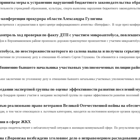
приняты меры к устранению нарушений бюджетного законодательства обр
тельности учреждений образования, культуры, спорта выявлены нарушения бюджетного законодательства,
с-конференция прокурора области Александра Гулягина
стретился с журналистами в пресс-центре информационного агентства «Интерфакс». В ходе пресс-конфере
онтроль ход проверки по факту ДТП с участием микроавтобуса, повлекшем
-4 Дон в Верхнемамонском районе произошло дорожно-транспортное происшествие с участием микроавтоб
тобуса, по неосторожности которого из салона выпала и получила серьезн
ючение по уголовному делу в отношении 45-летнего Сергея Глушкова. Он обвиняется в совершении прест
 обвинению бывшего начальника участковых уполномоченных полиции районн
ьное заключение по уголовному делу в отношении бывшего начальника участковых уполномоченных поли
седании экспертной группы по оценке эффективности развития поселений 
р Бондарев принял участие в заседании экспертной группы по оценке эффективности развития поселени
тью реализовано право ветеранов Великой Отечественной войны на обеспе
ан, в том числе относящихся к льготным категориям, находятся на постоянном контроле органов прокур
ния в сфере ЖКХ
надзора свидетельствуют о неблагополучной ситуации в жилищно-коммунальной сфере. По результатам пр
а г.Воронежа возбуждено уголовное дело о неправомерном расходовании 