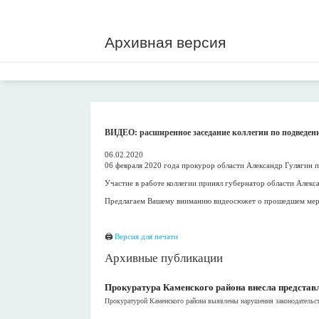
Архивная версия
ВИДЕО: расширенное заседание коллегии по подведени
06.02.2020
06 февраля 2020 года прокурор области Александр Гулягин п
Участие в работе коллегии принял губернатор области Алекс
Предлагаем Вашему вниманию видеосюжет о прошедшем меро
🖨
Версия для печати
Архивные публикации
Прокуратура Каменского района внесла представл
Прокуратурой Каменского района выявлены нарушения законодательств