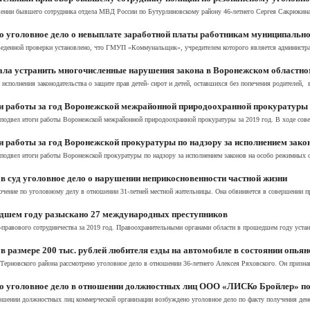
ении бывшего сотрудника отдела МВД России по Бутурлиновскому району 46-летнего Сергея Сакрюкина
о уголовное дело о невыплате заработной платы работникам муниципально
веденной проверки установлено, что ГМУП «Коммунальщик», учредителем которого является администрац
ла устранить многочисленные нарушения закона в Воронежском областно
сполнения законодательства о защите прав детей- сирот и детей, оставшихся без попечения родителей, в
ги работы за год Воронежской межрайонной природоохранной прокуратуры
 подвел итоги работы Воронежской межрайонной природоохранной прокуратуры за 2019 год. В ходе совещ
и работы за год Воронежской прокуратуры по надзору за исполнением зак
 подвел итоги работы Воронежской прокуратуры по надзору за исполнением законов на особо режимных об
 суд уголовное дело о нарушении неприкосновенности частной жизни
ение по уголовному делу в отношении 31-летней местной жительницы. Она обвиняется в совершении прес
дшем году разыскано 27 международных преступников
равового сотрудничества за 2019 год. Правоохранительными органами области в прошедшем году установ
 размере 200 тыс. рублей любителя езды на автомобиле в состоянии опьян
Терновского района рассмотрено уголовное дело в отношении 36-летнего Алексея Ряховского. Он призна
о уголовное дело в отношении должностных лиц ООО «ЛИСКо Бройлер» по
шении должностных лиц коммерческой организации возбуждено уголовное дело по факту получения денеж