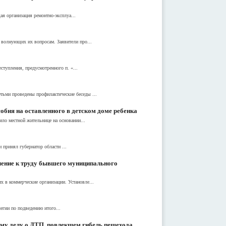
я организация ремонтно-эксплуа...
 волнующих их вопросам. Заявители про...
тупления, предусмотренного п. «...
тьми проведены профилактические беседы ...
обия на оставленного в детском доме ребенка
ило местной жительнице на основании...
 принял губернатор области ...
чение к труду бывшего муниципального
 в коммерческие организации. Установле...
егии по подведению итого...
му делу о ДТП, повлекшем гибель пешехода