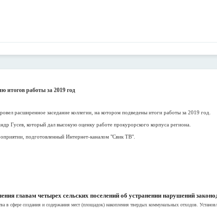
ю итогов работы за 2019 год
ровел расширенное заседание коллегии, на котором подведены итоги работы за 2019 год.
андр Гусев, который дал высокую оценку работе прокурорского корпуса региона.
приятии, подготовленный Интернет-каналом "Свик ТВ".
ения главам четырех сельских поселений об устранении нарушений законо
а в сфере создания и содержания мест (площадок) накопления твердых коммунальных отходов. Установле