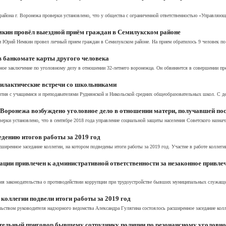
района г. Воронежа проверки установлено, что у общества с ограниченной ответственностью «Управляюща
кин провёл выездной приём граждан в Семилукском районе
ти Юрий Немкин провел личный прием граждан в Семилукском районе. На прием обратилось 9 человек по
 в банкомате карты другого человека
ое заключение по уголовному делу в отношении 32-летнего воронежца. Он обвиняется в совершении прес
илактические встречи со школьниками
тия с учащимися и преподавателями Руднянской и Никольской средних общеобразовательных школ. С де
Воронежа возбуждено уголовное дело в отношении матери, получавшей пос
ерки установлено, что в сентябре 2018 года управление социальной защиты населения Советского назнач
дению итогов работы за 2019 год
иренное заседание коллегии, на котором подведены итоги работы за 2019 год. Участие в работе коллегии
ции привлечен к административной ответственности за незаконное привле
я законодательства о противодействии коррупции при трудоустройстве бывших муниципальных служащих
коллегии подвели итоги работы за 2019 год
ельством руководителя надзорного ведомства Александра Гулягина состоялось расширенное заседание колл
ельный приговор бывшему сотруднику полиции по резонансному уголовно