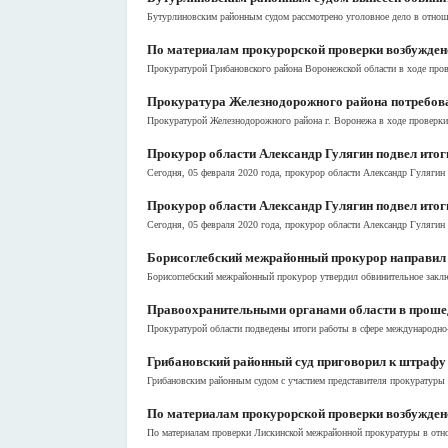
Бутурлиновским районным судом рассмотрено уголовное дело в отнош
По материалам прокурорской проверки возбужден
Прокуратурой Грибановского района Воронежской области в ходе про
Прокуратура Железнодорожного района потребова
Прокуратурой Железнодорожного района г. Воронежа в ходе проверки и
Прокурор области Александр Гулягин подвел ито
Сегодня, 05 февраля 2020 года, прокурор области Александр Гулягин
Прокурор области Александр Гулягин подвел итог
Сегодня, 05 февраля 2020 года, прокурор области Александр Гулягин
Борисоглебский межрайонный прокурор направил в
Борисоглебский межрайонный прокурор утвердил обвинительное заключ
Правоохранительными органами области в проше
Прокуратурой области подведены итоги работы в сфере международно-п
Грибановский районный суд приговорил к штрафу в
Грибановским районным судом с участием представителя прокуратуры 
По материалам прокурорской проверки возбужден
По материалам проверки Лискинской межрайонной прокуратуры в отно