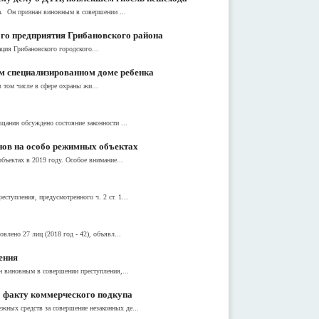
. Он признан виновным в совершении ...
го предприятия Грибановского района
ия Грибановского городского...
м специализированном доме ребенка
 том числе в сфере охраны жи...
ания обсуждено состояние законности ...
онов на особо режимных объектах
ъектах в 2019 году. Особое внимание...
тупления, предусмотренного ч. 2 ст. 1...
лено 27 лиц (2018 год - 42), объявл...
ения
н виновным в совершении преступления,...
 факту коммерческого подкупа
ных средств за совершение незаконных де...