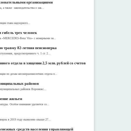
азовательными организациями
 а также законодательства о зак...
нции глава надзорного...
 гибель трех человек
уса «MERCEDES-Benz Vito» с номерными зн...
ую травму 82-летняя пенсионерка
упления, предусмотренного ч. 1 ст. 2...
ого отдела в хищении 2,5 млн. рублей со счетов
ции по делам несовершеннолетних отдела п...
муниципальных районов
й муниципальных районов Воронежс...
чение жильем
атуры. Особое внимание уделяется со...
оверок в 2019 году выявлено свыше 27...
денежных средств населения управляющей