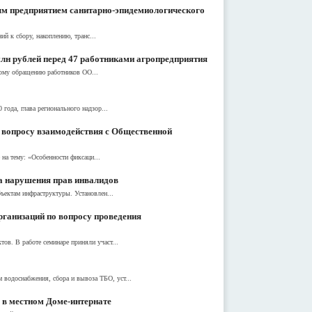
ым предприятием санитарно-эпидемиологического
 к сбору, накоплению, транс...
лн рублей перед 47 работниками агропредприятия
ному обращению работников ОО...
ода, глава регионального надзор...
о вопросу взаимодействия с Общественной
на тему: «Особенности фиксаци...
за нарушения прав инвалидов
бъектам инфраструктуры. Установлен...
рганизаций по вопросу проведения
в. В работе семинаре приняли участ...
водоснабжения, сбора и вывоза ТБО, уст...
 в местном Доме-интернате