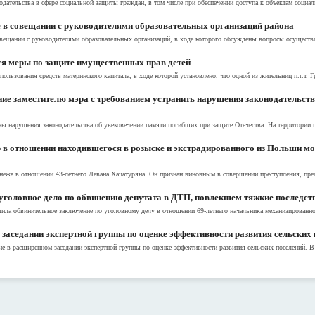
дательства в сфере социальной защиты граждан, в том числе при обеспечении доступа к объектам соци
 в совещании с руководителями образовательных организаций района
вещании с руководителями образовательных организаций, в ходе которого обсуждены вопросы осуществле
я меры по защите имущественных прав детей
ользования средств материнского капитала, в ходе которой установлено, что одной из жительниц п.г.т. 
ие заместителю мэра с требованием устранить нарушения законодательств
 нарушения законодательства об увековечении памяти погибших при защите Отечества. На территории г
 в отношении находившегося в розыске и экстрадированного из Польши м
онежа в отношении 43-летнего Левана Хачатуряна. Он признан виновным в совершении преступления, пред
уголовное дело по обвинению депутата в ДТП, повлекшем тяжкие последст
рдила обвинительное заключение по уголовному делу в отношении 69-летнего начальника механизирован
 заседании экспертной группы по оценке эффективности развития сельских
 в расширенном заседании экспертной группы по оценке эффективности развития сельских поселений. В 