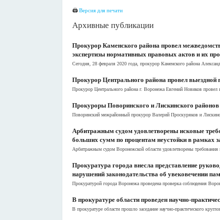
🖨
Версия для печати
Архивные публикации
Прокурор Каменского района провел межведомств
экспертизы нормативных правовых актов и их пр
Сегодня, 28 февраля 2020 года, прокурор Каменского района Алексан
Прокурор Центрального района провел выездной 
Прокурор Центрального района г. Воронежа Евгений Новиков провел 
Прокуроры Поворинского и Лискинского районов п
Поворинский межрайонный прокурор Валерий Проскуряков и Лискински
Арбитражным судом удовлетворены исковые требо
больших сумм по процентам неустойки в рамках 
Арбитражным судом Воронежской области удовлетворены требования п
Прокуратура города внесла представление руково
нарушений законодательства об увековечении па
Прокуратурой города Воронежа проведена проверка соблюдения Ворон
В прокуратуре области проведен научно-практиче
В прокуратуре области прошло заседание научно-практического кругл