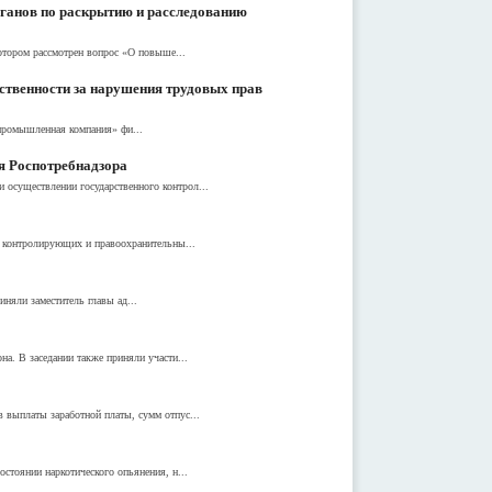
ганов по раскрытию и расследованию
отором рассмотрен вопрос «О повыше...
ственности за нарушения трудовых прав
опромышленная компания» фи...
я Роспотребнадзора
 осуществлении государственного контрол...
и контролирующих и правоохранительны...
няли заместитель главы ад...
а. В заседании также приняли участи...
 выплаты заработной платы, сумм отпус...
стоянии наркотического опьянения, н...