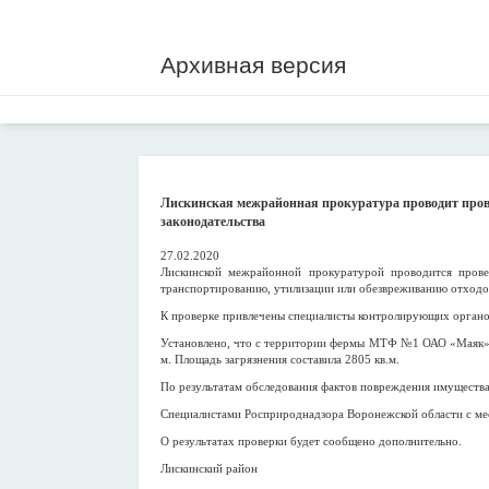
Архивная версия
Лискинская межрайонная прокуратура проводит пров
законодательства
27.02.2020
Лискинской межрайонной прокуратурой проводится прове
транспортированию, утилизации или обезвреживанию отходо
К проверке привлечены специалисты контролирующих органо
Установлено, что с территории фермы МТФ №1 ОАО «Маяк» п
м. Площадь загрязнения составила 2805 кв.м.
По результатам обследования фактов повреждения имущества 
Специалистами Росприроднадзора Воронежской области с мес
О результатах проверки будет сообщено дополнительно.
Лискинский район