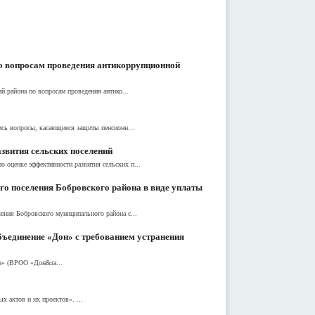
о вопросам проведения антикоррупционной
 района по вопросам проведения антико...
ись вопросы, касающиеся защиты пенсионн...
звития сельских поселений
оценке эффективности развития сельских п...
о поселения Бобровского района в виде уплаты
ния Бобровского муниципального района с...
бъединение «Дон» с требованием устранения
он» (ВРОО «Дон&ra...
 актов и их проектов». ...