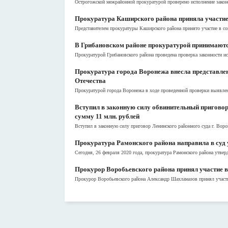
Острогожской межрайонной прокуратурой проверено исполнение законо
Прокуратура Каширского района приняла участие
Представителем прокуратуры Каширского района принято участие в со
В Грибановском районе прокуратурой принимаютс
Прокуратурой Грибановского района проведена проверка законности исп
Прокуратура города Воронежа внесла представлен
Отечества
Прокуратурой города Воронежа в ходе проведенной проверки выявлены
Вступил в законную силу обвинительный приговор
сумму 11 млн. рублей
Вступил в законную силу приговор Ленинского районного суда г. Вор
Прокуратура Рамонского района направила в суд 
Сегодня, 26 февраля 2020 года, прокуратура Рамонского района утве
Прокурор Воробьевского района принял участие в
Прокурор Воробьевского района Александр Шахламазов принял участие