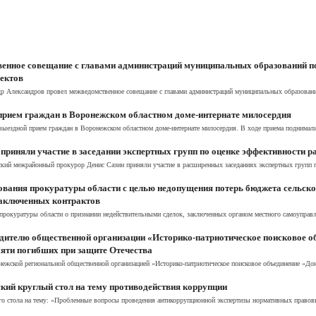
енное совещание с главами администраций муниципальных образований п
оектов
др Александров провел межведомственное совещание с главами администраций муниципальных образований
прием граждан в Воронежском областном доме-интернате милосердия
выездной прием граждан в Воронежском областном доме-интернате милосердия. В ходе приема поднимал
риняли участие в заседании экспертных групп по оценке эффективности ра
й межрайонный прокурор Денис Сазин приняли участие в расширенных заседаниях экспертных групп по 
вания прокуратуры области с целью недопущения потерь бюджета сельског
заключенных контрактов
рокуратуры области о признании недействительными сделок, заключенных органом местного самоуправле
дителю общественной организации «Историко-патриотическое поисковое о
мяти погибших при защите Отечества
ежской региональной общественной организацией «Историко-патриотическое поисковое объединение «Д
ский круглый стол на тему противодействия коррупции
ого стола на тему: «Проблемные вопросы проведения антикоррупционной экспертизы нормативных правовых