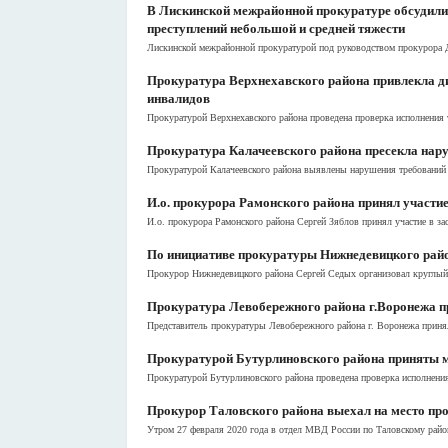
В Лискинской межрайонной прокуратуре обсудили
преступлений небольшой и средней тяжести
Лискинской межрайонной прокуратурой под руководством прокурора Д
Прокуратура Верхнехавского района привлекла д
инвалидов
Прокуратурой Верхнехавского района проведена проверка исполнения 
Прокуратура Калачеевского района пресекла нар
Прокуратурой Калачеевского района выявлены нарушения требований д
И.о. прокурора Рамонского района принял участие
И.о. прокурора Рамонского района Сергей Зяблов принял участие в з
По инициативе прокуратуры Нижнедевицкого райо
Прокурор Нижнедевицкого района Сергей Седых организовал круглый с
Прокуратура Левобережного района г.Воронежа пр
Представитель прокуратуры Левобережного района г. Воронежа принял 
Прокуратурой Бутурлиновского района приняты м
Прокуратурой Бутурлиновского района проведена проверка исполнения
Прокурор Таловского района выехал на место про
Утром 27 февраля 2020 года в отдел МВД России по Таловскому району