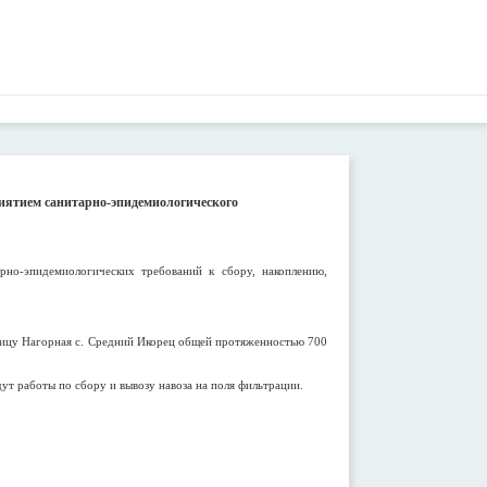
иятием санитарно-эпидемиологического
но-эпидемиологических требований к сбору, накоплению,
лицу Нагорная с. Средний Икорец общей протяженностью 700
ут работы по сбору и вывозу навоза на поля фильтрации.