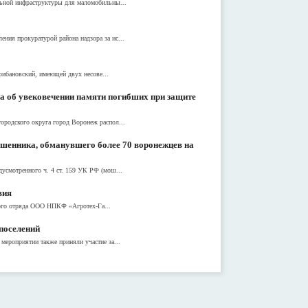
альной инфраструктуры для маломобильны...
ния прокуратурой района надзора за ис...
Грибановский, имеющей двух несове...
а об увековечении памяти погибших при защите
ородского округа город Воронеж распол...
ошенника, обманувшего более 70 воронежцев на
усмотренного ч. 4 ст. 159 УК РФ (мош...
вия
ного отряда ООО НПКФ «Агротех-Га...
 поселений
мероприятии также приняли участие за...