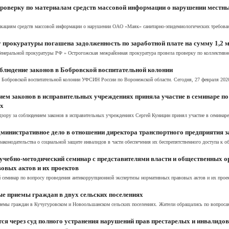
роверку по материалам средств массовой информации о нарушении местн
кациям средств массовой информации о нарушении ОАО «Маяк» санитарно-эпидемиологических требований
прокуратуры погашена задолженность по заработной плате на сумму 1,2 м
 Генеральной прокуратуры РФ » Острогожская межрайонная прокуратура провела проверку по коллектив
блюдение законов в Бобровской воспитательной колонии
Бобровской воспитательной колонии УФСИН России по Воронежской области. Сегодня, 27 февраля 2020 г
ием законов в исправительных учреждениях приняла участие в семинаре п
ых
дзору за соблюдением законов в исправительных учреждениях Сергей Куницин принял участие в семинаре 
министративное дело в отношении директора транспортного предприятия 
аконодательства о социальной защите инвалидов в части обеспечения их беспрепятственного доступа к о
чебно-методический семинар с представителями власти и общественных о
овых актов и их проектов
семинар по вопросу проведения антикоррупционной экспертизы нормативных правовых актов и их проекто
е приемы граждан в двух сельских поселениях
мы граждан в Кучугуровском и Новоольшанском сельских поселениях. Жители обращались по вопросам 
я через суд полного устранения нарушений прав престарелых и инвалидов