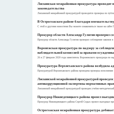
Лискинская межрайонная прокуратура проводит п
законодательства
Лискинской межрайонной прокуратурой проводится проверка по публи
В Острогожском районе благодаря вмешательству 
С этой и другими новостями Вы можете ознакомиться также на сайте
Прокурор области Александр Гулягин проверил со
Прокурор области Александр Гулягин проверил соблюдение законов в 
Воронежская прокуратура по надзору за соблюден
наблюдательной комиссией за правами осужденн
26 и 27 февраля 2020 года заместитель Воронежского прокурора по на
Прокуратура Верхнехавского района возбудила ад
Прокуратурой Верхнехавского района проведена проверка исполнения з
Лискинской межрайонной прокуратурой проведен у
антикоррупционной экспертизы нормативных прав
Лискинской межрайонной прокуратурой проведен учебно-методический 
Прокурор Нижнедевицкого района провел выездны
Прокурор Нижнедевицкого района Сергей Седых провел выездные прие
Острогожская межрайонная прокуратура добиваетс