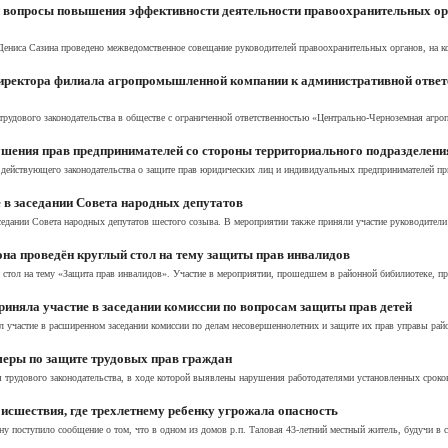
 вопросы повышения эффективности деятельности правоохранительных ор
ениса Сазина проведено межведомственное совещание руководителей правоохранительных органов, на к
иректора филиала агропромышленной компании к административной ответ
трудового законодательства в обществе с ограниченной ответственностью «Центрально-Черноземная агр
ушения прав предпринимателей со стороны территориального подразделени
ействующего законодательства о защите прав юридических лиц и индивидуальных предпринимателей при
 в заседании Совета народных депутатов
аседании Совета народных депутатов шестого созыва. В мероприятии также приняли участие руководител
на проведён круглый стол на тему защиты прав инвалидов
тол на тему «Защита прав инвалидов». Участие в мероприятии, прошедшем в районной бибилиотеке, при
иняла участие в заседании комиссии по вопросам защиты прав детей
участие в расширенном заседании комиссии по делам несовершеннолетних и защите их прав управы район
еры по защите трудовых прав граждан
 трудового законодательства, в ходе которой выявлены нарушения работодателями установленных сроков
исшествия, где трехлетнему ребенку угрожала опасность
 поступило сообщение о том, что в одном из домов р.п. Таловая 43-летний местный житель, будучи в со