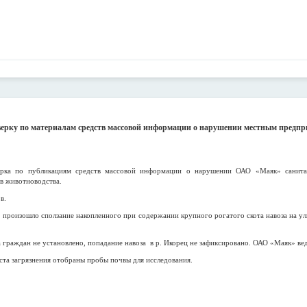
ерку по материалам средств массовой информации о нарушении местным предпр
рка по публикациям средств массовой информации о нарушении ОАО «Маяк» санитар
в животноводства.
в.
роизошло сползание накопленного при содержании крупного рогатого скота навоза на у
граждан не установлено, попадание навоза в р. Икорец не зафиксировано. ОАО «Маяк» вед
та загрязнения отобраны пробы почвы для исследования.