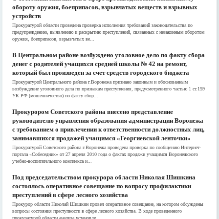
обороту оружия, боеприпасов, взрывчатых веществ и взрывных
устройств
Прокуратурой области проведена проверка исполнения требований законодательства по
предупреждению, выявлению и раскрытию преступлений, связанных с незаконным оборотом
оружия, боеприпасов, взрывчатых ве...
В Центральном районе возбуждено уголовное дело по факту сбора
денег с родителей учащихся средней школы № 42 на ремонт,
который был произведен за счет средств городского бюджета
Прокуратурой Центрального района г.Воронежа признано законным и обоснованным
возбуждение уголовного дела по признакам преступления, предусмотренного частью 1 ст.159
УК РФ (мошенничество) по факту сбор...
Прокурором Советского района внесено представление
руководителю управления образования администрации Воронежа
с требованием о привлечении к ответственности должностных лиц,
занимавшихся продажей учащимся «Георгиевской ленточки»
Прокуратурой Советского района г.Воронежа проведена проверка по сообщению Интернет-
портала «Собеседник» от 27 апреля 2010 года о фактах продажи учащимся Воронежского
учебно-воспитательного комплекса и...
Под председательством прокурора области Николая Шишкина
состоялось оперативное совещание по вопросу профилактики
преступлений в сфере лесного хозяйства
Прокурор области Николай Шишкин провел оперативное совещание, на котором обсуждены
вопросы состояния преступности в сфере лесного хозяйства. В ходе проведенного
прокуратурой области анализа установле...