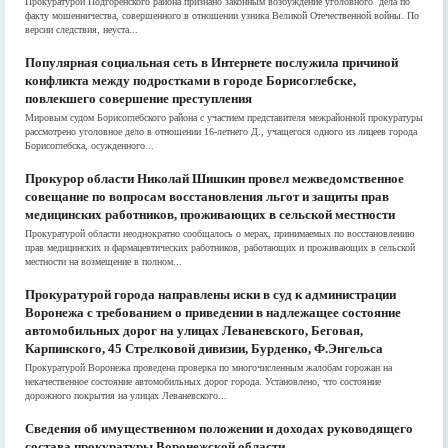
Прокуратурой Подгоренского района признано законным возбуждение уголовного дела по
факту мошенничества, совершенного в отношении узника Великой Отечественной войны. По
версии следствия, неуста...
Популярная социальная сеть в Интернете послужила причиной
конфликта между подростками в городе Борисоглебске,
повлекшего совершение преступления
Мировым судом Борисоглебского района с участием представителя межрайонной прокуратуры
рассмотрено уголовное дело в отношении 16-летнего Д., учащегося одного из лицеев города
Борисоглебска, осужденного...
Прокурор области Николай Шишкин провел межведомственное
совещание по вопросам восстановления льгот и защиты прав
медицинских работников, проживающих в сельской местности
Прокуратурой области неоднократно сообщалось о мерах, принимаемых по восстановлению
прав медицинских и фармацевтических работников, работающих и проживающих в сельской
местности на возмещение в полном...
Прокуратурой города направлены иски в суд к администрации
Воронежа с требованием о приведении в надлежащее состояние
автомобильных дорог на улицах Леваневского, Беговая,
Карпинского, 45 Стрелковой дивизии, Бурденко, Ф.Энгельса
Прокуратурой Воронежа проведена проверка по многочисленным жалобам горожан на
некачественное состояние автомобильных дорог города. Установлено, что состояние
дорожного покрытия на улицах Леваневского...
Сведения об имущественном положении и доходах руководящего
состава прокуратуры Воронежской области