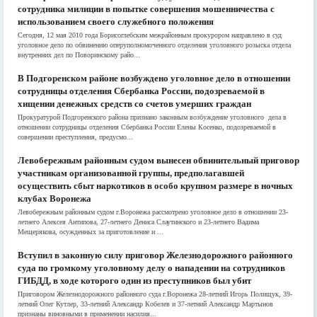
сотрудника милиции в попытке совершения мошенничества с
использованием своего служебного положения
Сегодня, 12 мая 2010 года Борисоглебским межрайонным прокурором направлено в суд
уголовное дело по обвинению оперуполномоченного отделения уголовного розыска отдела
внутренних дел по Поворинскому райо...
В Подгоренском районе возбуждено уголовное дело в отношении
сотрудницы отделения Сбербанка России, подозреваемой в
хищении денежных средств со счетов умерших граждан
Прокуратурой Подгоренского района признано законным возбуждение уголовного дела в
отношении сотрудницы отделения Сбербанка России Елены Косенко, подозреваемой в
совершении преступления, предусмо...
Левобережным районным судом вынесен обвинительный приговор
участникам организованной группы, предполагавшей
осуществить сбыт наркотиков в особо крупном размере в ночных
клубах Воронежа
Левобережным районным судом г.Воронежа рассмотрено уголовное дело в отношении 23-
летнего Алексея Антипова, 27-летнего Дениса Слаутинского и 23-летнего Вадима
Мещерякова, осужденных за приготовление и ...
Вступил в законную силу приговор Железнодорожного районного
суда по громкому уголовному делу о нападении на сотрудников
ГИБДД, в ходе которого один из преступников был убит
Приговором Железнодорожного районного суда г.Воронежа 28-летний Игорь Полищук, 39-
летний Олег Кутлер, 33-летний Александр Кобелев и 37-летний Александр Мартынов
признаны виновными в применении насилия...