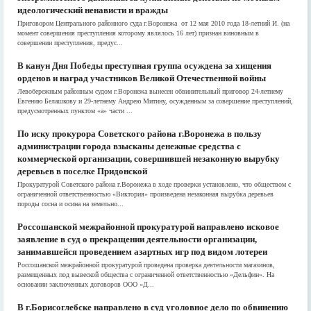
идеологический ненависти и вражды
Приговором Центрального районного суда г.Воронежа от 12 мая 2010 года 18-летний И. (на
момент совершения преступления которому являлось 16 лет) признан виновным в
совершении преступления, предус...
В канун Дня Победы преступная группа осуждена за хищения
орденов и наград участников Великой Отечественной войны
Левобережным районным судом г.Воронежа вынесен обвинительный приговор 24-летнему
Евгению Белашкову и 29-летнему Андрею Митину, осужденным за совершение преступлений,
предусмотренных пунктом «а» части ...
По иску прокурора Советского района г.Воронежа в пользу
администрации города взысканы денежные средства с
коммерческой организации, совершившей незаконную вырубку
деревьев в поселке Придонской
Прокуратурой Советского района г.Воронежа в ходе проверки установлено, что обществом с
ограниченной ответственностью «Виктория» произведена незаконная вырубка деревьев
породы сосна и осина на земельно...
Россошанской межрайонной прокуратурой направлено исковое
заявление в суд о прекращении деятельности организации,
занимавшейся проведением азартных игр под видом лотереи
Россошанской межрайонной прокуратурой проведена проверка деятельности магазинов,
размещенных под вывеской общества с ограниченной ответственностью «Дельфин». На
основании заключенных договоров ООО «Д...
В г.Борисоглебске направлено в суд уголовное дело по обвинению