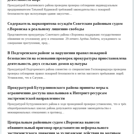
Прокуратурой Калачеевского района проведена проверка соблюдения индивидуальным
предпринимателем Татьяной Кудиновой требований законодательства о пожарной
безопасности при эксплуатации здания закусочно...
Содержатель наркопритона осуждён Советским районным судом
г.Воронежа к реальному лишению свободы
Представителем прокуратуры Советского района г.Воронежа поддержано государственное
обвинение по уголовному делу в отношении 29-летнего Артёма Любича, осужденного за
совершение преступления, пред...
В Подгоренском районе за нарушения правил пожарной
безопасности на основании проверок прокуратуры приостановлена
деятельность двух сельских домов культуры
Прокуратурой Подгоренского района совместно со специалистами Госпожарнадзора проведена
проверка соблюдения правил пожарной безопасности в местах массового пребывания людей.
Установлено, что в Сагунов...
Прокуратурой Бутурлиновского района приняты меры к
ограничению доступа школьников к Интернет-ресурсам
экстремистской направленности
Прокуратурой Бутурлиновского района в ходе проведенной проверки установлено, что в трёх
общеобразовательных школах района допускаются нарушения законодательства о
межнациональных отношениях и противод...
Центральным районным судом г.Воронежа вынесен
обвинительный приговор представителю неформального
экстремистского движения за хулиганские действия по мотивам