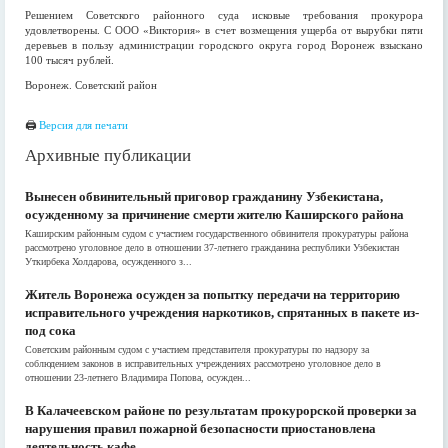
Решением Советского районного суда исковые требования прокурора
удовлетворены. С ООО «Виктория» в счет возмещения ущерба от вырубки пяти
деревьев в пользу администрации городского округа город Воронеж взыскано
100 тысяч рублей.
Воронеж. Советский район
🖨
Версия для печати
Архивные публикации
Вынесен обвинительный приговор гражданину Узбекистана,
осужденному за причинение смерти жителю Каширского района
Каширским районным судом с участием государственного обвинителя прокуратуры района
рассмотрено уголовное дело в отношении 37-летнего гражданина республики Узбекистан
Уткирбека Холдарова, осужденного з...
Житель Воронежа осужден за попытку передачи на территорию
исправительного учреждения наркотиков, спрятанных в пакете из-
под сока
Советским районным судом с участием представителя прокуратуры по надзору за
соблюдением законов в исправительных учреждениях рассмотрено уголовное дело в
отношении 23-летнего Владимира Попова, осужден...
В Калачеевском районе по результатам прокурорской проверки за
нарушения правил пожарной безопасности приостановлена
деятельность кафе