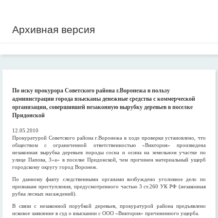
Архивная версия
По иску прокурора Советского района г.Воронежа в пользу
администрации города взысканы денежные средства с коммерческой
организации, совершившей незаконную вырубку деревьев в поселке
Придонской
12.05.2010
Прокуратурой Советского района г.Воронежа в ходе проверки установлено, что
обществом с ограниченной ответственностью «Виктория» произведена
незаконная вырубка деревьев породы сосна и осина на земельном участке по
улице Папова, 3«а» в поселке Придонской, чем причинен материальный ущерб
городскому округу город Воронеж.
По данному факту следственными органами возбуждено уголовное дело по
признакам преступления, предусмотренного частью 3 ст.260 УК РФ (незаконная
рубка лесных насаждений).
В связи с незаконной порубкой деревьев, прокуратурой района предъявлено
исковое заявление в суд о взыскании с ООО «Виктория» причиненного ущерба.