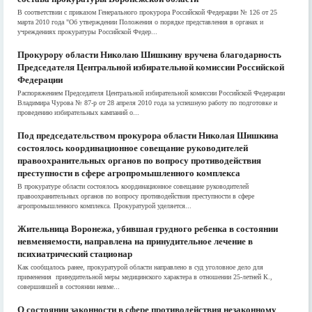
В соответствии с приказом Генерального прокурора Российской Федерации № 126 от 25
марта 2010 года "Об утверждении Положения о порядке представления в органах и
учреждениях прокуратуры Российской Федер...
Прокурору области Николаю Шишкину вручена благодарность
Председателя Центральной избирательной комиссии Российской
Федерации
Распоряжением Председателя Центральной избирательной комиссии Российской Федерации
Владимира Чурова № 87-р от 28 апреля 2010 года за успешную работу по подготовке и
проведению избирательных кампаний о...
Под председательством прокурора области Николая Шишкина
состоялось координационное совещание руководителей
правоохранительных органов по вопросу противодействия
преступности в сфере агропромышленного комплекса
В прокуратуре области состоялось координационное совещание руководителей
правоохранительных органов по вопросу противодействия преступности в сфере
агропромышленного комплекса. Прокуратурой уделяется...
Жительница Воронежа, убившая грудного ребенка в состоянии
невменяемости, направлена на принудительное лечение в
психиатрический стационар
Как сообщалось ранее, прокуратурой области направлено в суд уголовное дело для
применения принудительной меры медицинского характера в отношении 25-летней К.,
совершившей в состоянии невме...
О состоянии законности в сфере противодействия незаконному