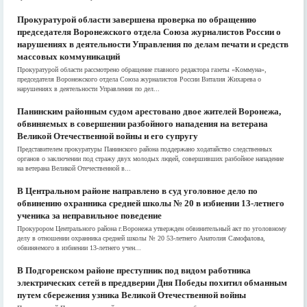
Прокуратурой области завершена проверка по обращению
председателя Воронежского отдела Союза журналистов России о
нарушениях в деятельности Управления по делам печати и средств
массовых коммуникаций
Прокуратурой области рассмотрено обращение главного редактора газеты «Коммуна»,
председателя Воронежского отдела Союза журналистов России Виталия Жихарева о
нарушениях в деятельности Управления по дел...
Панинским районным судом арестовано двое жителей Воронежа,
обвиняемых в совершении разбойного нападения на ветерана
Великой Отечественной войны и его супругу
Представителем прокуратуры Панинского района поддержано ходатайство следственных
органов о заключении под стражу двух молодых людей, совершивших разбойное нападение
на ветерана Великой Отечественной в...
В Центральном районе направлено в суд уголовное дело по
обвинению охранника средней школы № 20 в избиении 13-летнего
ученика за неправильное поведение
Прокурором Центрального района г.Воронежа утвержден обвинительный акт по уголовному
делу в отношении охранника средней школы № 20 53-летнего Анатолия Самофалова,
обвиняемого в избиении 13-летнего учен...
В Подгоренском районе преступник под видом работника
электрических сетей в преддверии Дня Победы похитил обманным
путем сбережения узника Великой Отечественной войны