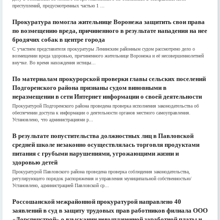
преступлений, предусмотренных частью 1 ...
Прокуратура помогла жительнице Воронежа защитить свои права
по возмещению вреда, причиненного в результате нападения на нее
бродячих собак в центре города
С участием представителя прокуратуры Ленинским районным судом рассмотрено дело о
возмещении вреда здоровью, причиненного жительнице Воронежа и её несовершеннолетней
внучке. Во время нахождения истицы...
По материалам прокурорской проверки главы сельских поселений
Подгоренского района признаны судом виновными в
неразмещении в сети Интернет информации о своей деятельности
Прокуратурой Подгоренского района проведена проверка исполнения законодательства об
обеспечении доступа к информации о деятельности органов местного самоуправления.
Установлено, что администрациями р...
В результате попустительства должностных лиц в Павловской
средней школе незаконно осуществлялась торговля продуктами
питания с грубыми нарушениями, угрожающими жизни и
здоровью детей
Прокуратурой Павловского района проведена проверка соблюдения законодательства,
регулирующего порядок распоряжения и управления муниципальной собственностью/
Установлено, администрацией Павловской ср...
Россошанской межрайонной прокуратурой направлено 40
заявлений в суд в защиту трудовых прав работников филиала ООО
«Дорспецстрой» о взыскании невыплаченной заработной платы и