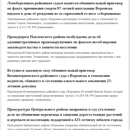
Левобережным районным судом вынесен обвинительный приговор
по факту причинения смерти 97-летней жительнице Воронежа
внуком в день её рождения из-за спрятанной от него «сберкнижки»
Левобережным районным судом г.Воронежа рассмотрено уголовное дело в отношении 52-
летнего Сергея Землянского, осужденного за совершение преступления, предусмотренного
частью 4 ст.111 УК РФ (умышленное ...
Прокурором Павловского района возбуждены дела об
административных правонарушениях по фактам несоблюдения
законодательства о занятости населения
Прокуратурой Павловского района проверена проверка исполнения законодательства о
занятости населения. Установлено, что индивидуальные предприниматели при наличии у них
вакантных рабочих мест укрывают...
Вступил в законную силу обвинительный приговор
Коминтерновского районного суда г.Воронежа в отношении
водителя, сбившего в состоянии алкогольного опьянения 25-
летнюю девушку
Приговором Коминтерновского районного суда г.Воронежа 29-летний Максим Быков осужден
за совершение преступлений предусмотренных частью 2 ст.264 УК РФ (нарушение правил
дорожного движения, совершенное ...
Прокуратура Центрального района направила в суд уголовное
дело по обвинению воронежца в хищении дорогостоящих растений
и деревьев из коллекции, подаренной к 425-летнему юбилею города
Прокурором Центрального района г.Воронежа утвержден обвинительный акт по уголовному
делу в отношении 33-летнего Игоря Лавлинского по обвинению в совершении пяти