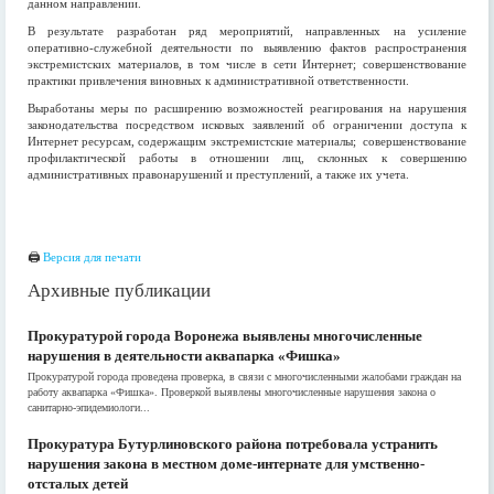
данном направлении.
В результате разработан ряд мероприятий, направленных на усиление
оперативно-служебной деятельности по выявлению фактов распространения
экстремистских материалов, в том числе в сети Интернет; совершенствование
практики привлечения виновных к административной ответственности.
Выработаны меры по расширению возможностей реагирования на нарушения
законодательства посредством исковых заявлений об ограничении доступа к
Интернет ресурсам, содержащим экстремистские материалы; совершенствование
профилактической работы в отношении лиц, склонных к совершению
административных правонарушений и преступлений, а также их учета.
🖨
Версия для печати
Архивные публикации
Прокуратурой города Воронежа выявлены многочисленные
нарушения в деятельности аквапарка «Фишка»
Прокуратурой города проведена проверка, в связи с многочисленными жалобами граждан на
работу аквапарка «Фишка». Проверкой выявлены многочисленные нарушения закона о
санитарно-эпидемиологи...
Прокуратура Бутурлиновского района потребовала устранить
нарушения закона в местном доме-интернате для умственно-
отсталых детей