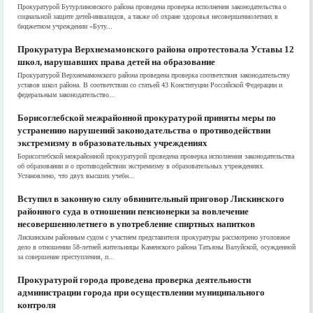
Прокуратурой Бутурлиновского района проведена проверка исполнения законодательства о
социальной защите детей-инвалидов, а также об охране здоровья несовершеннолетних в
бюджетном учреждении «Буту...
Прокуратура Верхнемамонского района опротестовала Уставы 12
школ, нарушавших права детей на образование
Прокуратурой Верхнемамонского района проведена проверка соответствия законодательству
уставов школ района. В соответствии со статьей 43 Конституции Российской Федерации и
федеральным законодательство...
Борисоглебской межрайонной прокуратурой приняты меры по
устранению нарушений законодательства о противодействии
экстремизму в образовательных учреждениях
Борисоглебской межрайонной прокуратурой проведена проверка исполнения законодательства
об образовании и о противодействии экстремизму в образовательных учреждениях.
Установлено, что двух высших учебн...
Вступил в законную силу обвинительный приговор Лискинского
районного суда в отношении пенсионерки за вовлечение
несовершеннолетнего в употребление спиртных напитков
Лискинским районным судом с участием представителя прокуратуры рассмотрено уголовное
дело в отношении 58-летней жительницы Каменского района Татьяны Валуйской, осужденной
за совершение преступления, п...
Прокуратурой города проведена проверка деятельности
администрации города при осуществлении муниципального
контроля