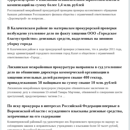
компенсаций на сумму более 1,4 млн. рублей
Россошанской межрайонной прокуратурой проведена проверка коллективного обращения
бывших работников Россошанского филиала общества с ограниченной ответственностью
«Дорспецстрой» по вопросам...
В Калачеевском районе по материалам прокурорской проверки
возбуждено уголовное дело по факту хищения ООО «Городское
благоустройство» денежных средств, выделенных на зимнюю
уборку города
В Калачеевском районе в ходе прокурорской проверки установлено, что в декабре 2011 года,
между администрацией городского поселения город Калач и обществом с ограниченной
ответственностью «Городс...
Лискинская межрайонная прокуратура направила в суд уголовное
дело по обвинению директора коммерческой организации в
хищении земельных долей размером свыше 400 гектар,
принадлежавших 58 пайщикам на сумму свыше 10 млн. рублей
Лискинским межрайонным прокурором утверждено обвинительное заключение по
уголовному делу в отношении 53-летней Тамары Марченко, обвиняемой в совершении шести
преступлений, предусмотренных частями 3 и ...
По иску прокурора в интересах Российской Федерации впервые в
Воронежской области с осужденного взысканы денежные средства,
затраченные на его содержание
Коминтерновский районный суд удовлетворил иск Воронежского прокурора по надзору за
соблюдением законов в исправительных учреждениях о взыскании более 50 тысяч рублей,
затраченных Российской Федерацией...