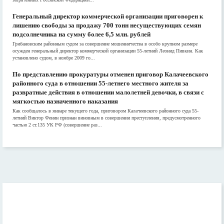
Генеральный директор коммерческой организации приговорен к
лишению свободы за продажу 700 тонн несуществующих семян
подсолнечника на сумму более 6,5 млн. рублей
Грибановским районным судом за совершение мошенничества в особо крупном размере
осужден генеральный директор коммерческой организации 55-летний Леонид Пивкин. Как
установлено судом, в ноябре 2009 го...
По представлению прокуратуры отменен приговор Калачеевского
районного суда в отношении 55-летнего местного жителя за
развратные действия в отношении малолетней девочки, в связи с
мягкостью назначенного наказания
Как сообщалось в январе текущего года, приговором Калачеевского районного суда 55-
летний Виктор Фенин признан виновным в совершении преступления, предусмотренного
частью 2 ст.135 УК РФ (совершение раз...