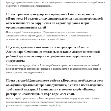
природоохранного законодательства при обращении с отходами производства и потребления в
обществах с ограниченной ответственност...
По материалам прокурорской проверки в Советском районе
г.Воронежа 14 должностных лиц привлечены к административной
ответственности за нарушения об охране здоровья и при
организации питания детей
Прокуратурой Советского района г.Воронежа проведена проверка исполнения
законодательства об охране здоровья несовершеннолетних, в части оборудования
медицинских кабинетов и организации питания обучающ...
Под председательством заместителя прокурора области
Александра Семенова состоялось заседание межведомственной
рабочей группы по вопросам профилактики терроризма и
экстремизма
Заместитель прокурора области Александр Семенов провел заседание межведомственной
рабочей группы по вопросам координации и взаимодействия правоохранительных органов
сфере профилактики терроризма и экс...
Прокуратурой Центрального района г.Воронежа возбуждены дела
об административных правонарушениях, в связи с несоблюдением
требований пожарной безопасности в ночном клубе «Выход»,
ресторане «Коллекция» и кафе-баре «Все свои»
Прокуратурой Центрального района г.Воронежа совместно с сотрудниками МЧС России
проведена проверка исполнения законодательства о пожарной безопасности в
развлекательных учреждениях - ночном клубе &laq...