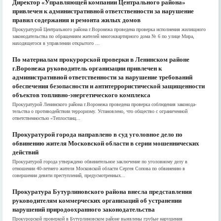
Директор «Управляющей компании Центрального района»
привлечен к административной ответственности за нарушение
правил содержания и ремонта жилых домов
Прокуратурой Центрального района г.Воронежа проведена проверка исполнения жилищного
законодательства по обращениям жителей многоквартирного дома № 6 по улице Мира,
находящегося в управлении открытого ...
По материалам прокурорской проверки в Ленинском районе
г.Воронежа руководитель организации привлечен к
административной ответственности за нарушение требований
обеспечения безопасности и антитеррористической защищенности
объектов топливно-энергетического комплекса
Прокуратурой Ленинского района г.Воронежа проведена проверка соблюдения законода­
тельства о противодействии терроризму. Установлено, что общество с ограниченной
ответственностью «Теплостанц...
Прокуратурой города направлено в суд уголовное дело по
обвинению жителя Московской области в серии мошеннических
действий
Прокуратурой города утверждено обвинительное заключение по уголовному делу в
отношении 40-летнего жителя Московской области Сергея Сопова по обвинению в
совершении девяти преступлений, предусмотренных...
Прокуратура Бутурлиновского района внесла представления
руководителям коммерческих организаций об устранении
нарушений природоохранного законодательства
Прокурорской проверкой в Бутурлиновском районе выявлены грубые нарушения