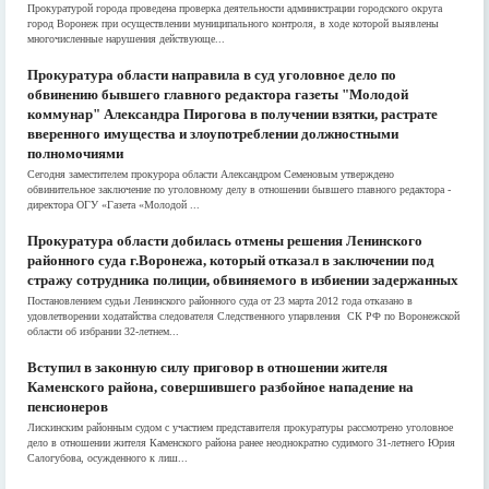
Прокуратурой города проведена проверка деятельности администрации городского округа
город Воронеж при осуществлении муниципального контроля, в ходе которой выявлены
многочисленные нарушения действующе...
Прокуратура области направила в суд уголовное дело по
обвинению бывшего главного редактора газеты "Молодой
коммунар" Александра Пирогова в получении взятки, растрате
вверенного имущества и злоупотреблении должностными
полномочиями
Сегодня заместителем прокурора области Александром Семеновым утверждено
обвинительное заключение по уголовному делу в отношении бывшего главного редактора -
директора ОГУ «Газета «Молодой ...
Прокуратура области добилась отмены решения Ленинского
районного суда г.Воронежа, который отказал в заключении под
стражу сотрудника полиции, обвиняемого в избиении задержанных
Постановлением судьи Ленинского районного суда от 23 марта 2012 года отказано в
удовлетворении ходатайства следователя Следственного упарвления СК РФ по Воронежской
области об избрании 32-летнем...
Вступил в законную силу приговор в отношении жителя
Каменского района, совершившего разбойное нападение на
пенсионеров
Лискинским районным судом с участием представителя прокуратуры рассмотрено уголовное
дело в отношении жителя Каменского района ранее неоднократно судимого 31-летнего Юрия
Салогубова, осужденного к лиш...