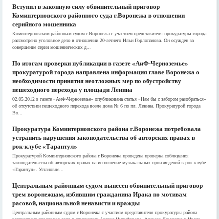
Вступил в законную силу обвинительный приговор
Коминтерновского районного суда г.Воронежа в отношении
серийного мошенника
Коминтерновским районным судом г.Воронежа с участием представителя прокуратуры города
рассмотрено уголовное дело в отношении 20-летнего Ильи Горлопанова. Он осужден за
совершение серии мошеннических д...
По итогам проверки публикации в газете «АиФ-Черноземье»
прокуратурой города направлена информация главе Воронежа о
необходимости принятия неотложных мер по обустройству
пешеходного перехода у площади Ленина
02.05.2012 в газете «АиФ-Черноземье» опубликована статья «Нам бы с забором разобраться»
об отсутствии пешеходного перехода возле дома № 6 по пл. Ленина. Прокуратурой города
Во...
Прокуратура Коминтерновского района г.Воронежа потребовала
устранить нарушения законодательства об авторских правах в
рок-клубе «Тарантул»
Прокуратурой Коминтерновского района г.Воронежа проведена проверка соблюдения
законодательства об авторских правах на исполнение музыкальных произведений в рок-клубе
«Тарантул». Установле...
Центральным районным судом вынесен обвинительный приговор
трем воронежцам, избившим гражданина Ирака по мотивам
расовой, национальной ненависти и вражды
Центральным районным судом г.Воронежа с участием представителя прокуратуры района