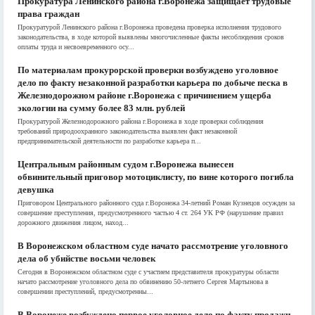
Прокуратура Ленинского района г.Воронежа защищает трудовые
права граждан
Прокуратурой Ленинского района г.Воронежа проведена проверка исполнения трудового
законодательства, в ходе которой выявлены многочисленные факты несоблюдения сроков
оплаты труда и несвоевременного осу...
По материалам прокурорской проверки возбуждено уголовное
дело по факту незаконной разработки карьера по добыче песка в
Железнодорожном районе г.Воронежа с причинением ущерба
экологии на сумму более 83 млн. рублей
Прокуратурой Железнодорожного района г.Воронежа в ходе проверки соблюдения
требований природоохранного законодательства выявлен факт незаконной
предпринимательской деятельности по разработке карьера п...
Центральным районным судом г.Воронежа вынесен
обвинительный приговор мотоциклисту, по вине которого погибла
девушка
Приговором Центрального районного суда г.Воронежа 34-летний Роман Кузнецов осужден за
совершение преступления, предусмотренного частью 4 ст. 264 УК РФ (нарушение правил
дорожного движения лицом, наход...
В Воронежском областном суде начато рассмотрение уголовного
дела об убийстве восьми человек
Сегодня в Воронежском областном суде с участием представителя прокуратуры области
начато рассмотрение уголовного дела по обвинению 50-летнего Сергея Мартынова в
совершении преступлений, предусмотренны...
В Воронеже возбуждено первое уголовное дело по факту продажи