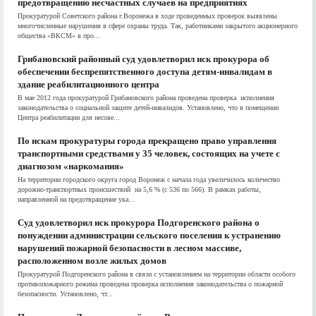
предотвращению несчастных случаев на предприятиях
Прокуратурой Советского района г.Воронежа в ходе проведенных проверок выявлены
многочисленные нарушения в сфере охраны труда. Так, работниками закрытого акционерного
общества «ВКСМ» в про...
Грибановский районный суд удовлетворил иск прокурора об
обеспечении беспрепятственного доступа детям-инвалидам в
здание реабилитационного центра
В мае 2012 года прокуратурой Грибановского района проведена проверка исполнения
законодательства о социальной защите детей-инвалидов. Установлено, что в помещении
Центра реабилитации для несове...
По искам прокуратуры города прекращено право управления
транспортными средствами у 35 человек, состоящих на учете с
диагнозом «наркомания»
На территории городского округа город Воронеж с начала года увеличилось количество
дорожно-транспортных происшествий на 5,6 % (с 536 по 566). В рамках работы,
направленной на предотвращение ука...
Cуд удовлетворил иск прокурора Подгоренского района о
понуждении администрации сельского поселения к устранению
нарушений пожарной безопасности в лесном массиве,
расположенном возле жилых домов
Прокуратурой Подгоренского района в связи с установлением на территории области особого
противопожарного режима проведена проверка исполнения законодательства о пожарной
безопасности. Установлено, чт...