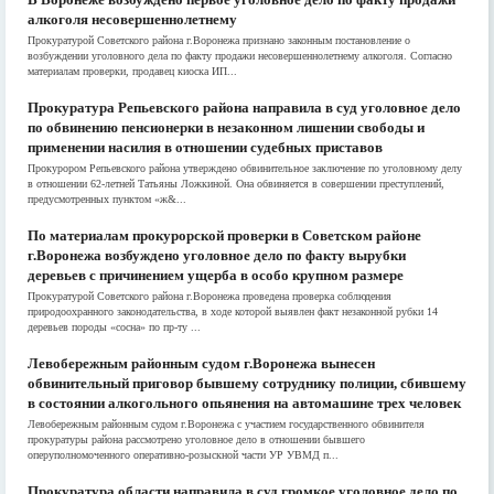
алкоголя несовершеннолетнему
Прокуратурой Советского района г.Воронежа признано законным постановление о
возбуждении уголовного дела по факту продажи несовершеннолетнему алкоголя. Согласно
материалам проверки, продавец киоска ИП...
Прокуратура Репьевского района направила в суд уголовное дело
по обвинению пенсионерки в незаконном лишении свободы и
применении насилия в отношении судебных приставов
Прокурором Репьевского района утверждено обвинительное заключение по уголовному делу
в отношении 62-летней Татьяны Ложкиной. Она обвиняется в совершении преступлений,
предусмотренных пунктом «ж&...
По материалам прокурорской проверки в Советском районе
г.Воронежа возбуждено уголовное дело по факту вырубки
деревьев с причинением ущерба в особо крупном размере
Прокуратурой Советского района г.Воронежа проведена проверка соблюдения
природоохранного законодательства, в ходе которой выявлен факт незаконной рубки 14
деревьев породы «сосна» по пр-ту ...
Левобережным районным судом г.Воронежа вынесен
обвинительный приговор бывшему сотруднику полиции, сбившему
в состоянии алкогольного опьянения на автомашине трех человек
Левобережным районным судом г.Воронежа с участием государственного обвинителя
прокуратуры района рассмотрено уголовное дело в отношении бывшего
оперуполномоченного оперативно-розыскной части УР УВМД п...
Прокуратура области направила в суд громкое уголовное дело по