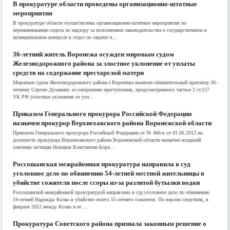
В прокуратуре области проведены организационно-штатные
мероприятия
В прокуратуре области осуществлены организационно-штатные мероприятия по
переименованию отдела по надзору за исполнением законодательства о государственном и
муниципальном контроле в отдел по защите п...
36-летний житель Воронежа осужден мировым судом
Железнодорожного района за злостное уклонение от уплаты
средств на содержание престарелой матери
Мировым судом Железнодорожного района г.Воронежа вынесен обвинительный приговор 36-
летнему Сергею Духанину за совершение преступления, предусмотренного частью 2 ст.157
УК РФ (злостное уклонение от упл...
Приказом Генерального прокурора Российской Федерации
назначен прокурор Верхнехавского района Воронежской области
Приказом Генерального прокурора Российской Федерации от № 466-к от 01.06.2012 на
должность прокурора Верхнехавского района Воронежской области назначен младший
советник юстиции Новиков Константин Бори...
Россошанская межрайонная прокуратура направила в суд
уголовное дело по обвинению 54-летней местной жительницы в
убийстве сожителя после ссоры из-за разлитой бутылки водки
Россошанской межрайонной прокуратурой направлено в суд уголовное дело по обвинению
54-летней Надежды Козко в убийстве своего 55-летнего сожителя. По версии следствия, в
феврале 2012 между Козко и ее ...
Прокуратура Советского района признала законным решение о