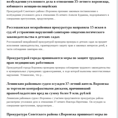
возбуждении уголовного дела в отношении 35-летнего воронежца,
избившего женщин-полицейских
Прокуратурой Советского района г.Воронежа признано законным постановление о
возбуждении уголовного дела в отношении 35-летнего Алексея Буданова, подозреваемого в
совершении преступления, предусмотренн...
Россошанская межрайонная прокуратура направила 15 исков в
суд об устранении нарушений санитарно-эпидемиологического
законодательства в детских садах
Россошанской межрайонной прокуратурой проведена проверка в детских садах на предмет
исполнения законодательства, гарантирующего защиту прав и законных интересов детей, в
части соблюдения санитарно-эпи...
Прокуратурой города принимаются меры по защите трудовых
прав медицинских работников
Прокуратурой города Воронежа проведена проверка соблюдения трудового законодательства
в муниципальных учреждениях здравоохранения, в ходе которой выявлены многочисленные
нарушения. Установлено, что р...
Ленинским районным судом осужден 37-летний житель Воронежа
за торговлю контрафактными дисками, причинивший
правообладателям вред на сумму более 9 млн. рублей
Ленинским районным судом г.Воронежа с участием представителя прокуратуры района
рассмотрено уголовное дело в отношении 37-летнего Виктора Наумченко. Он осужден за
совершение преступления, предусмотрен...
Прокуратура Советского района г.Воронежа принимает меры по