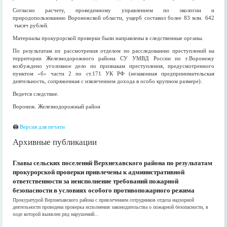
Согласно расчету, проведенному управлением по экологии и
природопользованию Воронежской области, ущерб составил более 83 млн. 642
тысяч рублей.
Материалы прокурорской проверки были направлены в следственные органы.
По результатам их рассмотрения отделом по расследованию преступлений на
территории Железнодорожного района СУ УМВД России по г.Воронежу
возбуждено уголовное дело по признакам преступления, предусмотренного
пунктом «б» части 2 по ст.171 УК РФ (незаконная предпринимательская
деятельность, сопряженная с извлечением дохода в особо крупном размере).
Ведется следствие.
Воронеж. Железнодорожный район
🖨
Версия для печати
Архивные публикации
Главы сельских поселений Верхнехавского района по результатам
прокурорской проверки привлечены к административной
ответственности за неисполнение требований пожарной
безопасности в условиях особого противопожарного режима
Прокуратурой Верхнехавского района с привлечением сотрудников отдела надзорной
деятельности проведена проверка исполнения законодательства о пожарной безопасности, в
ходе которой выявлен ряд нарушений...