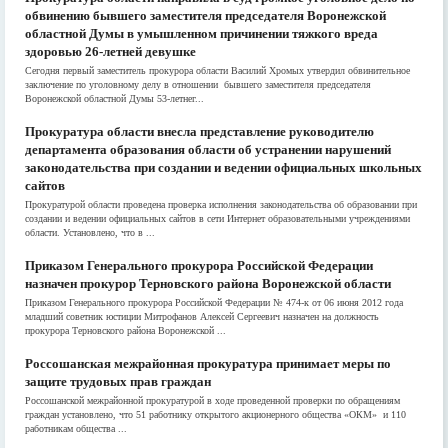
обвинению бывшего заместителя председателя Воронежской
областной Думы в умышленном причинении тяжкого вреда
здоровью 26-летней девушке
Сегодня первый заместитель прокурора области Василий Хромых утвердил обвинительное
заключение по уголовному делу в отношении бывшего заместителя председателя
Воронежской областной Думы 53-летнег...
Прокуратура области внесла представление руководителю
департамента образования области об устранении нарушений
законодательства при создании и ведении официальных школьных
сайтов
Прокуратурой области проведена проверка исполнения законодательства об образовании при
создании и ведении официальных сайтов в сети Интернет образовательными учреждениями
области. Установлено, что в ...
Приказом Генерального прокурора Российской Федерации
назначен прокурор Терновского района Воронежской области
Приказом Генерального прокурора Российской Федерации № 474-к от 06 июня 2012 года
младший советник юстиции Митрофанов Алексей Сергеевич назначен на должность
прокурора Терновского района Воронежской ...
Россошанская межрайонная прокуратура принимает меры по
защите трудовых прав граждан
Россошанской межрайонной прокуратурой в ходе проведенной проверки по обращениям
граждан установлено, что 51 работнику открытого акционерного общества «ОКМ» и 110
работникам общества ...