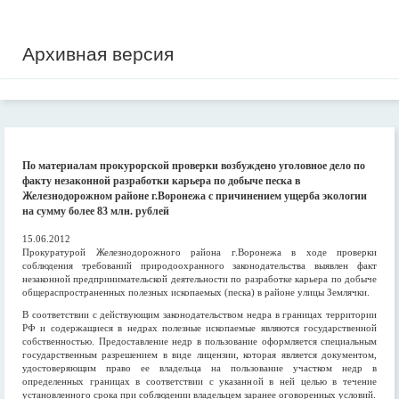
Архивная версия
По материалам прокурорской проверки возбуждено уголовное дело по
факту незаконной разработки карьера по добыче песка в
Железнодорожном районе г.Воронежа с причинением ущерба экологии
на сумму более 83 млн. рублей
15.06.2012
Прокуратурой Железнодорожного района г.Воронежа в ходе проверки
соблюдения требований природоохранного законодательства выявлен факт
незаконной предпринимательской деятельности по разработке карьера по добыче
общераспространенных полезных ископаемых (песка) в районе улицы Землячки.
В соответствии с действующим законодательством недра в границах территории
РФ и содержащиеся в недрах полезные ископаемые являются государственной
собственностью. Предоставление недр в пользование оформляется специальным
государственным разрешением в виде лицензии, которая является документом,
удостоверяющим право ее владельца на пользование участком недр в
определенных границах в соответствии с указанной в ней целью в течение
установленного срока при соблюдении владельцем заранее оговоренных условий.