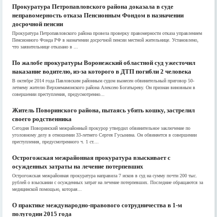
Прокуратура Петропавловского района доказала в суде
неправомерность отказа Пенсионным Фондом в назначении
досрочной пенсии
Прокуратура Петропавловского района провела проверку правомерности отказа управлением
Пенсионного Фонда РФ в назначении досрочной пенсии местной жительнице. Установлено,
что заявительнице отказано в ...
По жалобе прокуратуры Воронежский областной суд ужесточил
наказание водителю, из-за которого в ДТП погибли 2 человека
В октябре 2014 года Павловским районным судом вынесен обвинительный приговор 50-
летнему жителю Верхнемамонского района Алексею Богатыреву. Он признан виновным в
совершении преступления, предусмотренно...
Житель Поворинского района, пытаясь убить кошку, застрелил
своего родственника
Сегодня Поворинский межрайонный прокурор утвердил обвинительное заключение по
уголовному делу в отношении 33-летнего Сергея Гусынина. Он обвиняется в совершении
преступления, предусмотренного ч. 1 ст....
Острогожская межрайонная прокуратура взыскивает с
осужденных затраты на лечение потерпевших
Острогожская межрайонная прокуратура направила 7 исков в суд на сумму почти 200 тыс.
рублей о взыскании с осужденных затрат на лечение потерпевших. Последние обращаются за
медицинской помощью, которая...
О практике международно-правового сотрудничества в 1-м
полугодии 2015 года