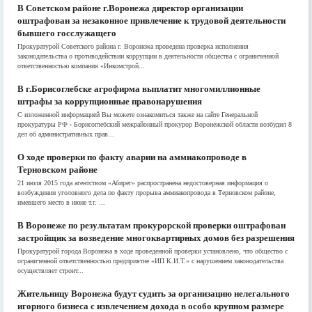
В Советском районе г.Воронежа директор организации
оштрафован за незаконное привлечение к трудовой деятельности
бывшего госслужащего
Прокуратурой Советского района г. Воронежа проведена проверка исполнения
законодательства о противодействии коррупции в деятельности общества с ограниченной
ответственностью компания «Инкомстрой...
В г.Борисоглебске агрофирма выплатит многомиллионные
штрафы за коррупционные правонарушения
С изложенной информацией Вы можете ознакомиться также на сайте Генеральной
прокуратуры РФ › Борисоглебский межрайонный прокурор Воронежской области возбудил 8
дел об административных прав...
О ходе проверки по факту аварии на аммиакопроводе в
Терновском районе
21 июля 2015 года агентством «Абирег» распространена недостоверная информация о
возбуждении уголовного дела по факту прорыва аммиакопровода в Терновском районе,
имевшего место в июне т.г. ...
В Воронеже по результатам прокурорской проверки оштрафован
застройщик за возведение многоквартирных домов без разрешения
Прокуратурой города Воронежа в ходе проведенной проверки установлено, что общество с
ограниченной ответственностью предприятие «ИП К.И.Т.» с нарушением законодательства
осуществляет строит...
Жительницу Воронежа будут судить за организацию нелегального
игорного бизнеса с извлечением дохода в особо крупном размере