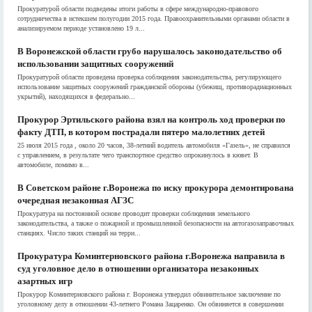
Прокуратурой области подведены итоги работы в сфере международно-правового
сотрудничества в истекшем полугодии 2015 года. Правоохранительными органами области в
анализируемом периоде установлено 19 л...
В Воронежской области грубо нарушалось законодательство об
использовании защитных сооружений
Прокуратурой области проведена проверка соблюдения законодательства, регулирующего
использование защитных сооружений гражданской обороны (убежищ, противорадиационных
укрытий), находящихся в федерально...
Прокурор Эртильского района взял на контроль ход проверки по
факту ДТП, в котором пострадали пятеро малолетних детей
25 июля 2015 года , около 20 часов, 38-летний водитель автомобиля «Газель», не справился
с управлением, в результате чего транспортное средство опрокинулось в кювет. В
автомобиле, помимо в...
В Советском районе г.Воронежа по иску прокурора демонтирована
очередная незаконная АГЗС
Прокуратура на постоянной основе проводит проверки соблюдения земельного
законодательства, а также о пожарной и промышленной безопасности на автогазозаправочных
станциях. Число таких станций на терри...
Прокуратура Коминтерновского района г.Воронежа направила в
суд уголовное дело в отношении организатора незаконных
азартных игр
Прокурор Коминтерновского района г. Воронежа утвердил обвинительное заключение по
уголовному делу в отношении 43-летнего Романа Зацаренко. Он обвиняется в совершении