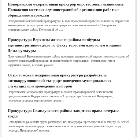
Поворинский межрайонный прокурор опротестовал незаконные
Положения местных администраций об организации работы с
обращениями граждан
Поворинской межрайонной прокуратурой в ходе проведенной проверки выявлены нарушения
законодательства при принятии администрациями сельских поселений и Поворинского
муниципального района Положений об о...
Прокуратура Верхнемамонского района возбудила
административное дело по факту торговли алкоголем в здании
Дома культуры
Прокуратурой Верхнемамонского района проведена проверка соблюдения законодательства об
обороте алкогольной продукции и ограничении ее потребления. Установлено, что в
нарушение закона, в здании районн...
Острогожская межрайонная прокуратура разработала
антикоррупционный стандарт поведения муниципальных
служащих при проведении выборов
Острогожская межрайонная прокуратура в рамках правотворческой деятельности,
предусмотренной Федеральным законом «О прокуратуре Российской Федерации»,
подготовила проект нормативного правов...
Прокуратура Семилукского района защитила права ветерана
труда
Семилукским районным судом рассмотрен иск прокурора, предъявленный в защиту 66-летней
пенсионерки, ветерана труда о взыскании в ее пользу компенсации убытков по договору
подряда. Прокурорской проверк...