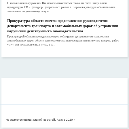
С изложенной информацией Вы можете ознакомиться также на сайте Генеральной
прокуратуры РФ › Прокурор Центрального района г. Воронежа утвердил обвинительное
заключение по уголовному делу в...
Прокуратура области внесла представление руководителю
департамента транспорта и автомобильных дорог об устранении
нарушений действующего законодательства
Прокуратурой области проведена проверка соблюдения департаментом транспорта и
автомобильных дорог области законодательства при осуществлении закупок товаров, работ,
услуг для государственных нужд, в х...
Не является официальной версией. Архив 2020 г.