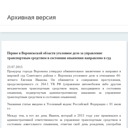
Архивная версия
Первое в Воронежской области уголовное дело за управление
транспортным средством в состоянии опьянения направлено в суд
23.07.2015
Прокурор города Воронежа утвердил обвинительное заключение и направил в
мировой суд Советского района г. Воронежа уголовное дело в отношении 44-
летнего Евгения Иванова. Он обвиняется в совершении преступления,
предусмотренного ст. 264.1 УК РФ (управление автомобилем либо другим
механическим транспортным средством лицом, находящимся в состоянии
опьянения, подвергнутым административному наказанию за управление
транспортным средством в состоянии опьянения).
Указанная статья введена в Уголовный кодекс Российской Федерации с 01 июля
т.г.
Между тем, в тот же день Иванов, который в 2015 году уже привлекался к
административной ответственности за управление транспортным средством в
состоянии алкогольного опьянения, отмечая свой день рождения, употребив