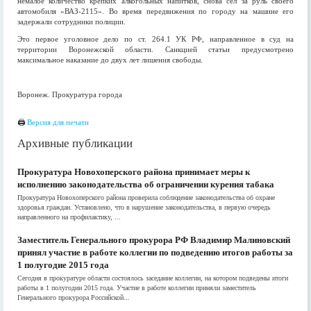
немалое количество крепких алкогольных напитков, снова сел за руль своего
автомобиля «ВАЗ-2115». Во время передвижения по городу на машине его
задержали сотрудники полиции.
Это первое уголовное дело по ст. 264.1 УК РФ, направленное в суд на
территории Воронежской области. Санкцией статьи предусмотрено
максимальное наказание до двух лет лишения свободы.
Воронеж. Прокуратура города
🖨
Версия для печати
Архивные публикации
Прокуратура Новохоперского района принимает меры к
исполнению законодательства об ограничении курения табака
Прокуратура Новохоперского района проверила соблюдение законодательства об охране
здоровья граждан. Установлено, что в нарушение законодательства, в первую очередь
направленного на профилактику, ...
Заместитель Генерального прокурора РФ Владимир Малиновский
принял участие в работе коллегии по подведению итогов работы за
1 полугодие 2015 года
Сегодня в прокуратуре области состоялось заседание коллегии, на котором подведены итоги
работы в 1 полугодии 2015 года. Участие в работе коллегии приняли заместитель
Генерального прокурора Российской...