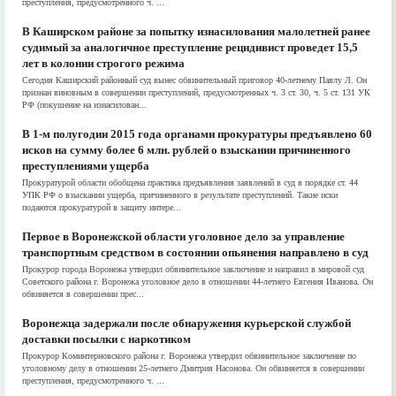
преступления, предусмотренного ч. ...
В Каширском районе за попытку изнасилования малолетней ранее
судимый за аналогичное преступление рецидивист проведет 15,5
лет в колонии строгого режима
Сегодня Каширский районный суд вынес обвинительный приговор 40-летнему Павлу Л. Он
признан виновным в совершении преступлений, предусмотренных ч. 3 ст. 30, ч. 5 ст. 131 УК
РФ (покушение на изнасилован...
В 1-м полугодии 2015 года органами прокуратуры предъявлено 60
исков на сумму более 6 млн. рублей о взыскании причиненного
преступлениями ущерба
Прокуратурой области обобщена практика предъявления заявлений в суд в порядке ст. 44
УПК РФ о взыскании ущерба, причиненного в результате преступлений. Такие иски
подаются прокуратурой в защиту интере...
Первое в Воронежской области уголовное дело за управление
транспортным средством в состоянии опьянения направлено в суд
Прокурор города Воронежа утвердил обвинительное заключение и направил в мировой суд
Советского района г. Воронежа уголовное дело в отношении 44-летнего Евгения Иванова. Он
обвиняется в совершении прес...
Воронежца задержали после обнаружения курьерской службой
доставки посылки с наркотиком
Прокурор Коминтерновского района г. Воронежа утвердил обвинительное заключение по
уголовному делу в отношении 25-летнего Дмитрия Насонова. Он обвиняется в совершении
преступления, предусмотренного ч. ...