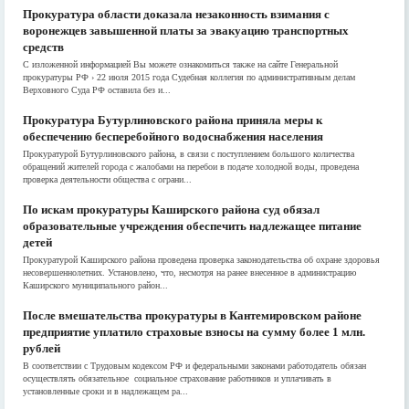
Прокуратура области доказала незаконность взимания с
воронежцев завышенной платы за эвакуацию транспортных
средств
С изложенной информацией Вы можете ознакомиться также на сайте Генеральной
прокуратуры РФ › 22 июля 2015 года Судебная коллегия по административным делам
Верховного Суда РФ оставила без и...
Прокуратура Бутурлиновского района приняла меры к
обеспечению бесперебойного водоснабжения населения
Прокуратурой Бутурлиновского района, в связи с поступлением большого количества
обращений жителей города с жалобами на перебои в подаче холодной воды, проведена
проверка деятельности общества с ограни...
По искам прокуратуры Каширского района суд обязал
образовательные учреждения обеспечить надлежащее питание
детей
Прокуратурой Каширского района проведена проверка законодательства об охране здоровья
несовершеннолетних. Установлено, что, несмотря на ранее внесенное в администрацию
Каширского муниципального район...
После вмешательства прокуратуры в Кантемировском районе
предприятие уплатило страховые взносы на сумму более 1 млн.
рублей
В соответствии с Трудовым кодексом РФ и федеральными законами работодатель обязан
осуществлять обязательное социальное страхование работников и уплачивать в
установленные сроки и в надлежащем ра...