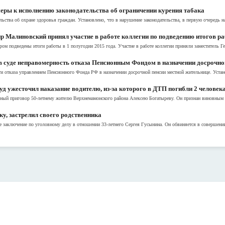
еры к исполнению законодательства об ограничении курения табака
ьства об охране здоровья граждан. Установлено, что в нарушение законодательства, в первую очередь на
 Малиновский принял участие в работе коллегии по подведению итогов раб
ором подведены итоги работы в 1 полугодии 2015 года. Участие в работе коллегии приняли заместитель Г
 суде неправомерность отказа Пенсионным Фондом в назначении досрочно
 отказа управлением Пенсионного Фонда РФ в назначении досрочной пенсии местной жительнице. Установ
д ужесточил наказание водителю, из-за которого в ДТП погибли 2 человек
ный приговор 50-летнему жителю Верхнемамонского района Алексею Богатыреву. Он признан виновным в
у, застрелил своего родственника
аключение по уголовному делу в отношении 33-летнего Сергея Гусынина. Он обвиняется в совершении п