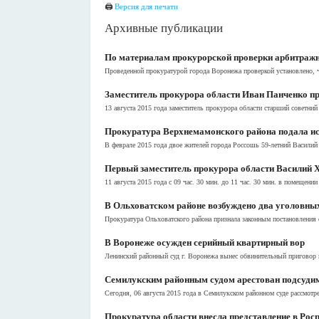
🖨
Версия для печати
Архивные публикации
По материалам прокурорской проверки арбитраж
Проведенной прокуратурой города Воронежа проверкой установлено, ч
Заместитель прокурора области Иван Панченко п
13 августа 2015 года заместитель прокурора области старший советн
Прокуратура Верхнемамонского района подала ис
В феврале 2015 года двое жителей города Россошь 59-летний Василий
Первый заместитель прокурора области Василий 
11 августа 2015 года с 09 час. 30 мин. до 11 час. 30 мин. в помещени
В Ольховатском районе возбуждено два уголовных
Прокуратура Ольховатского района признала законным постановления 
В Воронеже осужден серийный квартирный вор
Ленинский районный суд г. Воронежа вынес обвинительный приговор 
Семилукским районным судом арестован подсуди
Сегодня, 06 августа 2015 года в Семилукском районном суде рассмот
Прокуратура области внесла представление в Росп