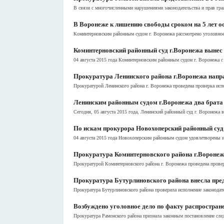
В связи с многочисленными нарушениями законодательства и прав граж
В Воронеже к лишению свободы сроком на 5 лет о
Коминтерновским районным судом г. Воронежа рассмотрено уголовное 
Коминтерновский районный суд г.Воронежа вынес
04 августа 2015 года Коминтерновским районным судом г. Воронежа с
Прокуратура Ленинского района г.Воронежа напра
Прокуратурой Ленинского района г. Воронежа проведена проверка испол
Ленинским районным судом г.Воронежа два брата
Сегодня, 05 августа 2015 года, Ленинский районный суд г. Воронеж
По искам прокурора Новохоперский районный суд
04 августа 2015 года Новохоперским районным судом удовлетворены и
Прокуратура Коминтерновского района г.Воронеж
Прокуратурой Коминтерновского района г. Воронежа проведена прове
Прокуратура Бутурлиновского района внесла пред
Прокуратура Бутурлиновского района проверила исполнение законодате
Возбуждено уголовное дело по факту распростран
Прокуратура Рамонского района признала законным постановление сле