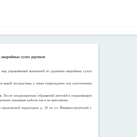
 аварийных сухих деревьев
и мер управляющей компанией по удалению аварийных сухих
вья людей последствия, а также повреждение или уничтожение
ьев. После неоднократных обращений жителей в управляющую
ремени указанные работы так и не выполнены.
 придомовой территории д. 26 по ул. Машиностроителей г.