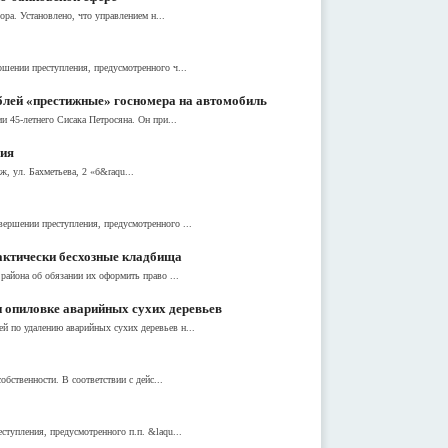
ра. Установлено, что управлением н...
шении преступления, предусмотренного ч...
блей «престижные» госномера на автомобиль
 45-летнего Сисака Петросяна. Он при...
ния
, ул. Бахметьева, 2 «б&raqu...
ершении преступления, предусмотренного ...
актически бесхозные кладбища
района об обязании их оформить право ...
 опиловке аварийных сухих деревьев
 по удалению аварийных сухих деревьев н...
бственности. В соответствии с дейс...
тупления, предусмотренного п.п. &laqu...