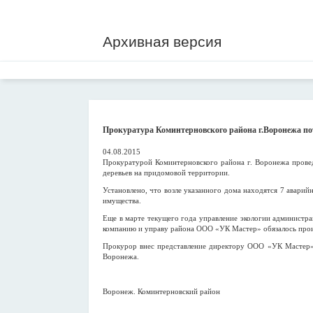
Архивная версия
Прокуратура Коминтерновского района г.Воронежа по
04.08.2015
Прокуратурой Коминтерновского района г. Воронежа прове
деревьев на придомовой территории.
Установлено, что возле указанного дома находятся 7 аварий
имущества.
Еще в марте текущего года управление экологии администр
компанию и управу района ООО «УК Мастер» обязалось произ
Прокурор внес представление директору ООО «УК Мастер» 
Воронежа.
Воронеж. Коминтерновский район