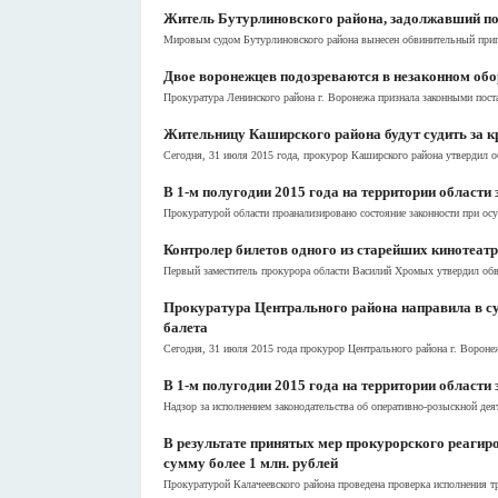
Житель Бутурлиновского района, задолжавший по 
Мировым судом Бутурлиновского района вынесен обвинительный пригов
Двое воронежцев подозреваются в незаконном обо
Прокуратура Ленинского района г. Воронежа признала законными пост
Жительницу Каширского района будут судить за к
Сегодня, 31 июля 2015 года, прокурор Каширского района утвердил о
В 1-м полугодии 2015 года на территории области
Прокуратурой области проанализировано состояние законности при осу
Контролер билетов одного из старейших кинотеатр
Первый заместитель прокурора области Василий Хромых утвердил обв
Прокуратура Центрального района направила в су
балета
Сегодня, 31 июля 2015 года прокурор Центрального района г. Вороне
В 1-м полугодии 2015 года на территории области
Надзор за исполнением законодательства об оперативно-розыскной дея
В результате принятых мер прокурорского реагир
сумму более 1 млн. рублей
Прокуратурой Калачеевского района проведена проверка исполнения 