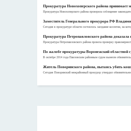
Прокуратура Новохоперского района принимает м
Прокуратура Новохоперского района проверила соблюдение законодател
Заместитель Генерального прокурора РФ Владимир
Сегодня в прокуратуре области состоялось заседание коллегии, на кот
Прокуратура Петропавловского района доказала в
Прокуратура Петропавловского района провела проверку правомерности
По жалобе прокуратуры Воронежский областной су
В октябре 2014 года Павловским районным судом вынесен обвинитель
Житель Поворинского района, пытаясь убить кошк
Сегодня Поворинский межрайонный прокурор утвердил обвинительное з