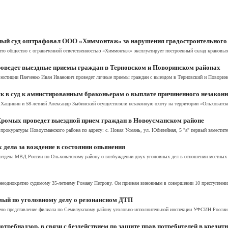
ный суд оштрафовал ООО «Химмонтаж» за нарушения градостроительного 
то общество с ограниченной ответственностью «Химмонтаж» эксплуатирует построенный склад крановых
роведет выездные приемы граждан в Терновском и Поворинском районах
ий юстиции Панченко Иван Иванович проведет личные приемы граждан с выездом в Терновский и Поворин
к в суд к амнистированным браконьерам о выплате причиненного незаконн
 Хащинин и 58-летний Александр Зыбинский осуществляли незаконную охоту на территории «Ольховатског
Хромых проведет выездной прием граждан в Новоусманском районе
и прокуратуры Новоусманского района по адресу: с. Новая Усмань, ул. Юбилейная, 5 "а" первый заместите
 дела за вождение в состоянии опьянения
отдела МВД России по Ольховатскому району о возбуждении двух уголовных дел в отношении местных ж
неоднократно судимому 35-летнему Роману Петрову. Он признан виновным в совершении 10 преступлений
мый по уголовному делу о резонансном ДТП
рено представление филиала по Семилукскому району уголовно-исполнительной инспекции УФСИН России 
отребнадзор, в связи с бездействием по защите прав потребителей в кредит