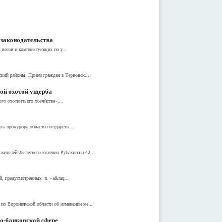
законодательства
 весов и комплектующих по у...
ский районы. Прием граждан в Терновск...
ой охотой ущерба
о охотничьего хозяйства»,...
ль прокурора области государств...
ителей 25-летнего Евгения Рубахина и 42...
, предусмотренных п. «а&raq...
по Воронежской области об изменении ме...
но-банковской сфере