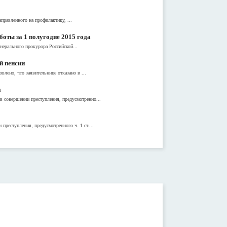
правленного на профилактику, ...
оты за 1 полугодие 2015 года
енерального прокурора Российской...
й пенсии
лено, что заявительнице отказано в ...
а
 совершении преступления, предусмотренно...
реступления, предусмотренного ч. 1 ст....