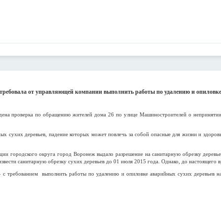
требовала от управляющей компании выполнить работы по удалению и опиловке
дена проверка по обращению жителей дома 26 по улице Машиностроителей о неприняти
ных сухих деревьев, падение которых может повлечь за собой опасные для жизни и здоро
ации городского округа город Воронеж выдало разрешение на санитарную обрезку дерев
вести санитарную обрезку сухих деревьев до 01 июля 2015 года. Однако, до настоящего в
с требованием выполнить работы по удалению и опиловке аварийных сухих деревьев на