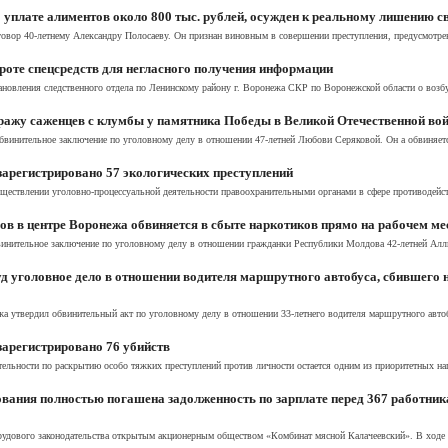
уплате алиментов около 800 тыс. рублей, осужден к реальному лишению 
ор 40-летнему Александру Полосаеву. Он признан виновным в совершении преступления, предусмотренно
роте спецсредств для негласного получения информации
ановления следственного отдела по Ленинскому району г. Воронежа СКР по Воронежской области о возб
ражу саженцев с клумбы у памятника Победы в Великой Отечественной во
бвинительное заключение по уголовному делу в отношении 47-летней Любови Серяковой. Он а обвиняетс
 зарегистрировано 57 экологических преступлений
ществлении уголовно-процессуальной деятельности правоохранительными органами в сфере противодейств
ов в центре Воронежа обвиняется в сбыте наркотиков прямо на рабочем ме
инительное заключение по уголовному делу в отношении гражданки Республики Молдова 42-летней Аллы
д уголовное дело в отношении водителя маршрутного автобуса, сбившего 
жа утвердил обвинительный акт по уголовному делу в отношении 33-летнего водителя маршрутного автоб
 зарегистрировано 76 убийств
тельности по раскрытию особо тяжких преступлений против личности остается одним из приоритетных нап
ования полностью погашена задолженность по зарплате перед 367 работн
трудового законодательства открытым акционерным обществом «Комбинат мясной Калачеевский». В ходе 