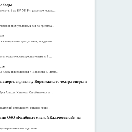
свободы
го ч. 1 ст. 157 УК РФ (злостное уклоне...
уждении двух уголовных дел по признака...
йне
я в совершении преступления, предусмот...
ия экологическим преступлениям за 6 ...
сте
 Кодэу и жительницы г. Воронежа 47-летне...
насмерть скрипачку Воронежского театра оперы и
уса Алексея Климова. Он обвиняется в ...
равлений деятельности органов проку...
иками ОАО «Комбинат мясной Калачеевский» на
проверки выявлена задолжен...