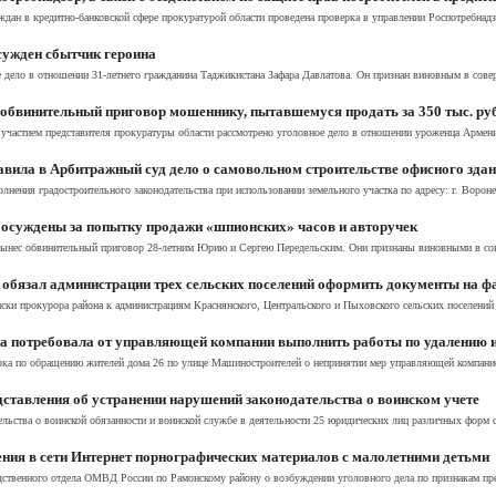
дан в кредитно-банковской сфере прокуратурой области проведена проверка в управлении Роспотребнадзо
сужден сбытчик героина
дело в отношении 31-летнего гражданина Таджикистана Зафара Давлатова. Он признан виновным в совер
 обвинительный приговор мошеннику, пытавшемуся продать за 350 тыс. ру
 участием представителя прокуратуры области рассмотрено уголовное дело в отношении уроженца Армении
вила в Арбитражный суд дело о самовольном строительстве офисного зда
нения градостроительного законодательства при использовании земельного участка по адресу: г. Воронеж
 осуждены за попытку продажи «шпионских» часов и авторучек
а вынес обвинительный приговор 28-летним Юрию и Сергею Передельским. Они признаны виновными в сов
 обязал администрации трех сельских поселений оформить документы на ф
ски прокурора района к администрациям Краснянского, Центральского и Пыховского сельских поселений 
а потребовала от управляющей компании выполнить работы по удалению и
рка по обращению жителей дома 26 по улице Машиностроителей о непринятии мер управляющей компанией
ставления об устранении нарушений законодательства о воинском учете
льства о воинской обязанности и воинской службе в деятельности 25 юридических лиц различных форм со
ения в сети Интернет порнографических материалов с малолетними детьми
дственного отдела ОМВД России по Рамонскому району о возбуждении уголовного дела по признакам прес