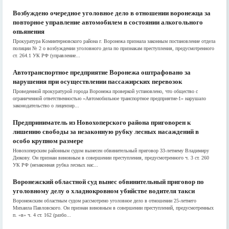
Возбуждено очередное уголовное дело в отношении воронежца за
повторное управление автомобилем в состоянии алкогольного
опьянения
Прокуратура Коминтерновского района г. Воронежа признала законным постановление отдела
полиции № 2 о возбуждении уголовного дела по признакам преступления, предусмотренного
ст. 264.1 УК РФ (управление...
Автотранспортное предприятие Воронежа оштрафовано за
нарушения при осуществлении пассажирских перевозок
Проведенной прокуратурой города Воронежа проверкой установлено, что общество с
ограниченной ответственностью «Автомобильное транспортное предприятие-1» нарушало
законодательство о лицензир...
Предприниматель из Новохоперского района приговорен к
лишению свободы за незаконную рубку лесных насаждений в
особо крупном размере
Новохоперским районным судом вынесен обвинительный приговор 33-летнему Владимиру
Дюкову. Он признан виновным в совершении преступления, предусмотренного ч. 3 ст. 260
УК РФ (незаконная рубка лесных нас...
Воронежский областной суд вынес обвинительный приговор по
уголовному делу о хладнокровном убийстве водителя такси
Воронежским областным судом рассмотрено уголовное дело в отношении 25-летнего
Михаила Павловского. Он признан виновным в совершении преступлений, предусмотренных
п. «в» ч. 4 ст. 162 (разбо...