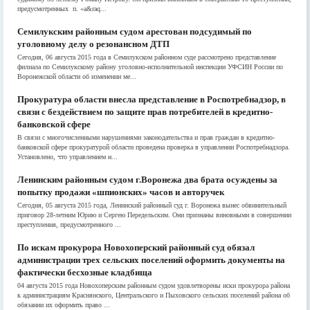
предусмотренных п. «а&raq...
Семилукским районным судом арестован подсудимый по
уголовному делу о резонансном ДТП
Сегодня, 06 августа 2015 года в Семилукском районном суде рассмотрено представление
филиала по Семилукскому району уголовно-исполнительной инспекции УФСИН России по
Воронежской области об изменении ме...
Прокуратура области внесла представление в Роспотребнадзор, в
связи с бездействием по защите прав потребителей в кредитно-
банковской сфере
В связи с многочисленными нарушениями законодательства и прав граждан в кредитно-
банковской сфере прокуратурой области проведена проверка в управлении Роспотребнадзора.
Установлено, что управлением н...
Ленинским районным судом г.Воронежа два брата осуждены за
попытку продажи «шпионских» часов и авторучек
Сегодня, 05 августа 2015 года, Ленинский районный суд г. Воронежа вынес обвинительный
приговор 28-летним Юрию и Сергею Передельским. Они признаны виновными в совершении
преступления, предусмотренного ...
По искам прокурора Новохоперский районный суд обязал
администрации трех сельских поселений оформить документы на
фактически бесхозные кладбища
04 августа 2015 года Новохоперским районным судом удовлетворены иски прокурора района
к администрациям Краснянского, Центральского и Пыховского сельских поселений района об
обязании их оформить право ...