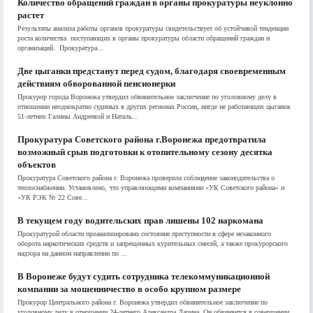
Количество обращений граждан в органы прокуратуры неуклонно
растет
Результаты анализа работы органов прокуратуры свидетельствует об устойчивой тенденции
роста количества поступающих в органы прокуратуры области обращений граждан и
организаций. Прокуратура...
Две цыганки предстанут перед судом, благодаря своевременным
действиям обворованной пенсионерки
Прокурор города Воронежа утвердил обвинительное заключение по уголовному делу в
отношении неоднократно судимых в других регионах России, нигде не работающих цыганок
51-летних Галины Андреевой и Наталь...
Прокуратура Советского района г.Воронежа предотвратила
возможный срыв подготовки к отопительному сезону десятка
объектов
Прокуратура Советского района г. Воронежа проверила соблюдение законодательства о
теплоснабжении. Установлено, что управляющими компаниями «УК Советского района» и
«УК РЭК № 22 Сове...
В текущем году водительских прав лишены 102 наркомана
Прокуратурой области проанализировано состояние преступности в сфере незаконного
оборота наркотических средств и запрещенных курительных смесей, а также прокурорского
надзора на данном направлении по ...
В Воронеже будут судить сотрудника телекоммуникационной
компании за мошенничество в особо крупном размере
Прокурор Центрального района г. Воронежа утвердил обвинительное заключение по
уголовному делу в отношении 24-летнего Александра Ларина. Он обвиняется в совершении