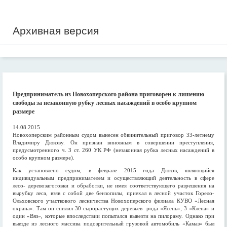
Архивная версия
Предприниматель из Новохоперского района приговорен к лишению
свободы за незаконную рубку лесных насаждений в особо крупном
размере
14.08.2015
Новохоперским районным судом вынесен обвинительный приговор 33-летнему
Владимиру Дюкову. Он признан виновным в совершении преступления,
предусмотренного ч. 3 ст. 260 УК РФ (незаконная рубка лесных насаждений в
особо крупном размере).
Как установлено судом, в феврале 2015 года Дюков, являющийся
индивидуальным предпринимателем и осуществляющий деятельность в сфере
лесо- деревозаготовки и обработки, не имея соответствующего разрешения на
вырубку леса, взяв с собой две бензопилы, приехал в лесной участок Горело-
Ольховского участкового лесничества Новохоперского филиала КУВО «Лесная
охрана». Там он спилил 30 сырорастущих деревьев рода «Ясень», 3 «Клена» и
один «Вяз», которые впоследствии попытался вывезти на пилораму. Однако при
выезде из лесного массива подозрительный грузовой автомобиль «Камаз» был