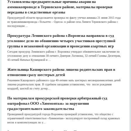
Установлены предварительные причины аварии на
аммиакопроводе в Терновском районе, материалы проверки
переданы в следственные органы
Прокуратурой области продолжается проверка по факту утечки аммиака 21 июня 2015 года
из трансаммиакопровода «Тольятти – Одесса» в районе села Липяги Терновского района с
последующим ...
Прокуратура Ленинского района г.Воронежа направила в суд
уголовное дело по обвинению четырех участников преступной
группы в незаконной организации и проведении азартных игр
Сегодня прокурор Ленинского района г. Воронежа утвердил обвинительное заключение по
уголовному делу в отношении 30-летнего Дмитрия Логинова, 32-летней Галины Десятерик,
43-летней Натальи Кузнецовой и ...
Жительница Каширского района лишена родительских прав в
отношении сразу шестерых детей
Решением Каширского районного суда 40-летняя мать шестерых несовершеннолетних детей
лишена родительских прав. В судебном заседании установлено, что после рождения
младшей, шестой по счету дочер...
По материалам прокурорской проверки арбитражный суд
оштрафовал ООО «Химмонтаж» за нарушения
градостроительного законодательства
Проведенной прокуратурой города Воронежа проверкой установлено, что общество с
ограниченной ответственностью «Химмонтаж» эксплуатирует построенный склад крановых
весов и комплектующих по у...