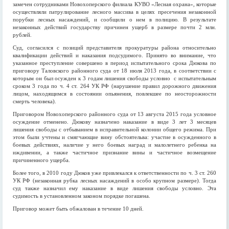
замечен сотрудниками Новохоперского филиала КУВО «Лесная охрана», которые
осуществляли патрулирование лесного массива в целях пресечения незаконной
порубки лесных насаждений, и сообщили о нем в полицию. В результате
незаконных действий государству причинен ущерб в размере почти 2 млн.
рублей.
Суд, согласился с позиций представителя прокуратуры района относительно
квалификации действий и наказания подсудимого. Принято во внимание, что
указанное преступление совершено в период испытательного срока Дюкова по
приговору Таловского районного суда от 18 июля 2013 года, в соответствии с
которым он был осужден к 3 годам лишения свободы условно с испытательным
сроком 3 года по ч. 4 ст. 264 УК РФ (нарушение правил дорожного движения
лицом, находящимся в состоянии опьянения, повлекшее по неосторожности
смерть человека).
Приговором Новохоперского районного суда от 13 августа 2015 года условное
осуждение отменено. Дюкову назначено наказание в виде 3 лет 3 месяцев
лишения свободы с отбыванием в исправительной колонии общего режима. При
этом были учтены и смягчающие вину обстоятельва: участие в осужденного в
боевых действиях, наличие у него боевых наград и малолетнего ребенка на
иждивении, а также частичное признание вины и частичное возмещение
причиненного ущерба.
Более того, в 2010 году Дюков уже привлекался к ответственности по ч. 3 ст. 260
УК РФ (незаконная рубка лесных насаждений в особо крупном размере). Тогда
суд также назначил ему наказание в виде лишения свободы условно. Эта
судимость в установленном законом порядке погашена.
Приговор может быть обжалован в течение 10 дней.