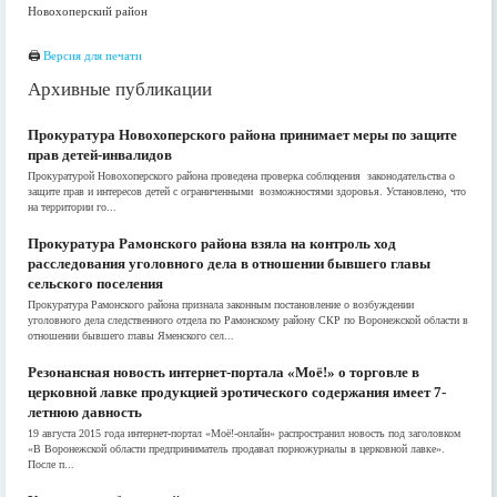
Новохоперский район
🖨
Версия для печати
Архивные публикации
Прокуратура Новохоперского района принимает меры по защите
прав детей-инвалидов
Прокуратурой Новохоперского района проведена проверка соблюдения законодательства о
защите прав и интересов детей с ограниченными возможностями здоровья. Установлено, что
на территории го...
Прокуратура Рамонского района взяла на контроль ход
расследования уголовного дела в отношении бывшего главы
сельского поселения
Прокуратура Рамонского района признала законным постановление о возбуждении
уголовного дела следственного отдела по Рамонскому району СКР по Воронежской области в
отношении бывшего главы Яменского сел...
Резонансная новость интернет-портала «Моё!» о торговле в
церковной лавке продукцией эротического содержания имеет 7-
летнюю давность
19 августа 2015 года интернет-портал «Моё!-онлайн» распространил новость под заголовком
«В Воронежской области предприниматель продавал порножурналы в церковной лавке».
После п...