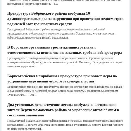
преступления, предусмотренного ч. 4 с...
Прокуратура Бобровского района возбудила 10
административных дел за нарушения при проведении медосмотров
водителей автотранспортных средств
Прокуратурой Бобровского района проведена проверка соблюдения требований
законодательства о безопасности дорожного движения. Установлено, что на территории
района большинством организаций, оказывающи...
В Воронеже организации грозит административная
ответственность за неисполнение законных требований прокурора
Прокуратурой Коминтерновского района по обращению жителя Воронежа проведена
проверка магазина «Фреш», расположенного по улице А. Овсеенко, 35, в результате которой
выявлены нарушения...
Борисоглебская межрайонная прокуратура принимает меры по
устранению нарушений лесного законодательства
Борисоглебская межрайонная прокуратура проверила соблюдение законодательства об охране
окружающей среды и пожарной безопасности в лесах закрытым акционерным обществом
«Ульяновское». В свя...
Два уголовных дела в течение месяца возбуждено в отношении
жителя Верхнемамонского района за управление автомобилем в
состоянии опьянения
Прокуратурой Верхнемамонского района признано законным постановление отдела полиции о
возбуждении 16 августа 2015 года уголовного дела в отношении 39-летнего Евгения Черного
по признакам преступления,...