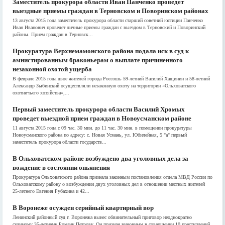
Заместитель прокурора области Иван Панченко проведет
выездные приемы граждан в Терновском и Поворинском районах
13 августа 2015 года заместитель прокурора области старший советний юстиции Панченко
Иван Иванович проведет личные приемы граждан с выездом в Терновский и Поворинский
районы. Прием граждан в Терновск...
Прокуратура Верхнемамонского района подала иск в суд к
амнистированным браконьерам о выплате причиненного
незаконной охотой ущерба
В феврале 2015 года двое жителей города Россошь 59-летний Василий Хащинин и 58-летний
Александр Зыбинский осуществляли незаконную охоту на территории «Ольховатского
охотничьего хозяйства»,...
Первый заместитель прокурора области Василий Хромых
проведет выездной прием граждан в Новоусманском районе
11 августа 2015 года с 09 час. 30 мин. до 11 час. 30 мин. в помещении прокуратуры
Новоусманского района по адресу: с. Новая Усмань, ул. Юбилейная, 5 "а" первый
заместитель прокурора области государств...
В Ольховатском районе возбуждено два уголовных дела за
вождение в состоянии опьянения
Прокуратура Ольховатского района признала законным постановления отдела МВД России по
Ольховатскому району о возбуждении двух уголовных дел в отношении местных жителей
25-летнего Евгения Рубахина и 42...
В Воронеже осужден серийный квартирный вор
Ленинский районный суд г. Воронежа вынес обвинительный приговор неоднократно
судимому 35-летнему Роману Петрову. Он признан виновным в совершении 10 преступлений,