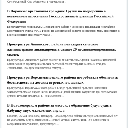
Сотиболдиевой. Она обвиняется в совершении...
В Воронеже арестованы граждане Грузии по подозрению в
незаконном пересечении Государственной границы Российской
Федерации
Представителем прокуратуры Центрального района г. Воронежа поддержаны ходатайства
следственного отдела УФСБ России по Воронежской области об избрании меры пресечения в
виде заключения под стражу гражд...
Прокуратура Аннинского района понуждает сельские
администрации ликвидировать свыше 20 несанкционированных
свалок
Прокуратурой Аннинского района выявлены множественные факты несанкционированной
организации на территории сельских поселений свалок твердых бытовых отходов.
Установлено, что органами местного самоупр...
Прокуратура Верхнемамонского района потребовала обеспечить
безопасность на детских игровых площадках
Прокуратурой Верхнемамонского района в ходе проведенной проверки исполнения
законодательства об охране жизни и здоровья детей вскрыты нарушения при эксплуатации
детских игровых площадок в Нижнемамонск...
В Новохоперском районе за жестокое обращение будут судить
бабушку двух малолетних внуков
Сегодня, 26 мая 2016 года, прокурор Новохоперского района утвердил обвинительный акт
по уголовному делу в отношении 53-летней местной жительницы. Она обвиняется в
совершении преступления, предусмотрен...