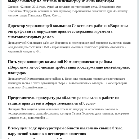
выбросившему 82-летнюю пенсионерку из окна квартиры
Сегодня, 02 июня 2016 года, судебная коллегия по уголовным делам Верховного суда
Российской Федерации оставила в силе приговор Воронежского областного суда 46-летнему
жителю города Павловска Юрию Свят...
Директор управляющей компании Советского района г.Воронежа
оштрафован за нарушение правил содержания и ремонта
многоквартирных домов
Прокуратурой Советского района г. Воронежа в ходе проведенной проверки выявлены факты
ненадлежащего состояния ОАО «Управляющая компания Советского района» оголовков и
кирпичной кладки труб...
Пять управляющих компаний Коминтерновского района
г.Воронежа не соблюдали требования к содержанию контейнерных
площадок
Прокуратурой Коминтерновского района г. Воронежа проведена проверка экологического
законодательства в части организации сбора и вывоза бытовых отходов. В ходе проверки
выявлено 13 контейнерных ...
Представитель прокуратуры области рассказала о работе по
защите прав детей в эфире телеканала «Россия»
Накануне Дня защиты детей начальник отдела по надзору за исполнением законов о
несовершеннолетних старший советник юстиции Галина Горшкова дала интервью программе
«Закон и Мы», вышедшей в ...
В текущем году прокуратурой области выявлено свыше 6 тыс.
нарушений законов о несовершеннолетних