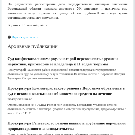
По результатам рассмотрения дела Государственная жилищная инспекция
Воронежской области признала директора УК виновным и назначила ему
наказания в виде штрафов на сумму 24 тыс. рублей.В настоящее время
организация устраняет нарушения.
Воронеж. Советский район
🖨
Версия для печати
Архивные публикации
Суд конфисковал иномарку, в которой перевозилось оружие и
наркотики, приговорив ее владельца к 11 годам тюрьмы
Прокуратурой Рамонского района Воронежской области поддержано государственное
обвинение в суде по уголовному делу в отношении 48-летнего жителя г. Воронежа Дмитрия
Торопцева. Он признан виновным в сов...
Прокуратура Коминтерновского района г.Воронежа обратилась в
суд с иском о взыскании с обвиняемого средств на лечение
потерпевшего
Отделом полиции № 4 УМВД России по г. Воронежу возбуждено уголовное дело по
обвинению 27-летнего Александра Зубарева в совершении преступления, предусмотренного п.
«з» ч. 2 ст. 111 У...
Прокуратура Репьевского района выявила грубейшие нарушения
природоохранного законодательства
Прокуратурой Репьевского района в ходе проверки соблюдения природоохранного