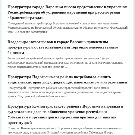
Прокуратура города Воронежа внесла представление в управление
Роспотребнадзора об устранении нарушений при рассмотрении
обращений граждан
Проведенной прокуратурой города Воронежа проверкой установлено, что управлением
Роспотребнадзора по Воронежской области ненадлежащим образом исполняется Федеральный
закон «О порядке рассмотрения...
Владельцы автозаправок в городе Россошь привлечены
прокуратурой к ответственности за торговлю некачественным
бензином
Россошанской межрайонной прокуратурой с привлечением специалистов Центра
лабораторных исследований проведена проверка исполнения на автозаправочных станциях
города законодательства о порядке хранения ...
Прокуратура Подгоренского района потребовала лишить
водительских прав лиц, страдающих алкоголизмом и наркоманией
Прокуратурой Подгоренского района в ходе проведенной проверки соблюдения
законодательства о безопасности дорожного движения установлено, что на диспансерном
учете в Подгоренской районной больнице сост...
Прокуратура Коминтерновского района г.Воронежа направила в
суд уголовное дело по обвинению уроженки республики
Узбекистан в организации и содержании притона для занятия
проституцией
Прокурор Коминтерновского района г. Воронежа утвердил обвинительное заключение по
уголовному делу в отношении 34-летней уроженки республики Узбекистан Нигоры