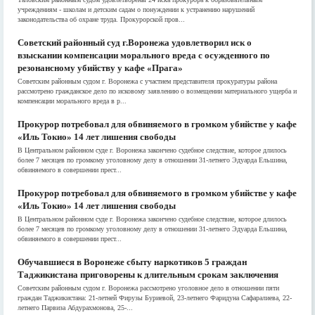
учреждениям - школам и детским садам о понуждении к устранению нарушений
законодательства об охране труда. Прокурорской пров...
Советский районный суд г.Воронежа удовлетворил иск о
взыскании компенсации морального вреда с осужденного по
резонансному убийству у кафе «Прага»
Советским районным судом г. Воронежа с участием представителя прокуратуры района
рассмотрено гражданское дело по исковому заявлению о возмещении материального ущерба и
компенсации морального вреда в р...
Прокурор потребовал для обвиняемого в громком убийстве у кафе
«Иль Токио» 14 лет лишения свободы
В Центральном районном суде г. Воронежа закончено судебное следствие, которое длилось
более 7 месяцев по громкому уголовному делу в отношении 31-летнего Эдуарда Ельшина,
обвиняемого в совершении прест...
Прокурор потребовал для обвиняемого в громком убийстве у кафе
«Иль Токио» 14 лет лишения свободы
В Центральном районном суде г. Воронежа закончено судебное следствие, которое длилось
более 7 месяцев по громкому уголовному делу в отношении 31-летнего Эдуарда Ельшина,
обвиняемого в совершении прест...
Обучавшиеся в Воронеже сбыту наркотиков 5 граждан
Таджикистана приговорены к длительным срокам заключения
Советским районным судом г. Воронежа рассмотрено уголовное дело в отношении пяти
граждан Таджикистана: 21-летней Фирузы Буриевой, 23-летнего Фаридуна Сафаралиева, 22-
летнего Парвиза Абдурахмонова, 25-...