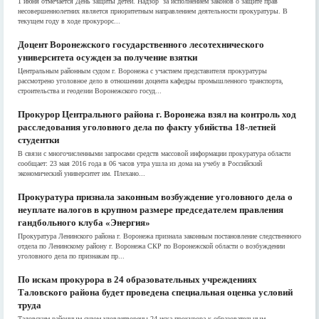
1 июня отмечается День защиты детей. Надзор за исполнением законов о защите прав
несовершеннолетних является приоритетным направлением деятельности прокуратуры. В
текущем году в ходе прокурорс...
Доцент Воронежского государственного лесотехнического
университета осужден за получение взятки
Центральным районным судом г. Воронежа с участием представителя прокуратуры
рассмотрено уголовное дело в отношении доцента кафедры промышленного транспорта,
строительства и геодезии Воронежского госуд...
Прокурор Центрального района г. Воронежа взял на контроль ход
расследования уголовного дела по факту убийства 18-летней
студентки
В связи с многочисленными запросами средств массовой информации прокуратура области
сообщает: 23 мая 2016 года в 06 часов утра ушла из дома на учебу в Российский
экономический университет им. Плехано...
Прокуратура признала законным возбуждение уголовного дела о
неуплате налогов в крупном размере председателем правления
гандбольного клуба «Энергия»
Прокуратура Ленинского района г. Воронежа признала законным постановление следственного
отдела по Ленинскому району г. Воронежа СКР по Воронежской области о возбуждении
уголовного дела по признакам пр...
По искам прокурора в 24 образовательных учреждениях
Таловского района будет проведена специальная оценка условий
труда
Таловским районным судом удовлетворены 24 иска прокурора к образовательным