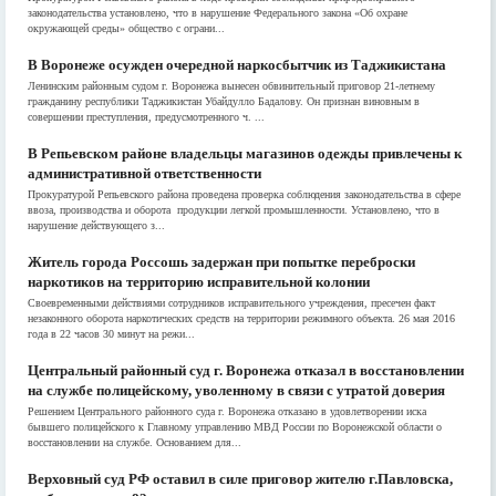
законодательства установлено, что в нарушение Федерального закона «Об охране
окружающей среды» общество с ограни...
В Воронеже осужден очередной наркосбытчик из Таджикистана
Ленинским районным судом г. Воронежа вынесен обвинительный приговор 21-летнему
гражданину республики Таджикистан Убайдулло Бадалову. Он признан виновным в
совершении преступления, предусмотренного ч. ...
В Репьевском районе владельцы магазинов одежды привлечены к
административной ответственности
Прокуратурой Репьевского района проведена проверка соблюдения законодательства в сфере
ввоза, производства и оборота продукции легкой промышленности. Установлено, что в
нарушение действующего з...
Житель города Россошь задержан при попытке переброски
наркотиков на территорию исправительной колонии
Своевременными действиями сотрудников исправительного учреждения, пресечен факт
незаконного оборота наркотических средств на территории режимного объекта. 26 мая 2016
года в 22 часов 30 минут на режи...
Центральный районный суд г. Воронежа отказал в восстановлении
на службе полицейскому, уволенному в связи с утратой доверия
Решением Центрального районного суда г. Воронежа отказано в удовлетворении иска
бывшего полицейского к Главному управлению МВД России по Воронежской области о
восстановлении на службе. Основанием для...
Верховный суд РФ оставил в силе приговор жителю г.Павловска,