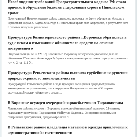
Несоблюдение требований Градостроительного кодекса РФ стало
причиной обрушения балкона с церковным хором в Никольском
храме
Прокуратурой Новохоперского района завершена проверка по факту обрушения балкона с
церковным хором 27 марта 2016 года в Никольском храме села Алферовка, в результате чего
8 человек получили различные ...
Прокуратура Коминтерновского района г.Воронежа обратилась в
суд с иском о взыскании с обвиняемого средств на лечение
потерпевшего
Отделом полиции № 4 УМВД России по г. Воронежу возбуждено уголовное дело по
обвинению 27-летнего Александра Зубарева в совершении преступления, предусмотренного п.
«з» ч. 2 ст. 111 У...
Прокуратура Репьевского района выявила грубейшие нарушения
природоохранного законодательства
Прокуратурой Репьевского района в ходе проверки соблюдения природоохранного
законодательства установлено, что в нарушение Федерального закона «Об охране
окружающей среды» общество с ограни...
В Воронеже осужден очередной наркосбытчик из Таджикистана
Ленинским районным судом г. Воронежа вынесен обвинительный приговор 21-летнему
гражданину республики Таджикистан Убайдулло Бадалову. Он признан виновным в
совершении преступления, предусмотренного ч. ...
В Репьевском районе владельцы магазинов одежды привлечены к
административной ответственности