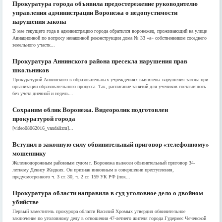
Прокуратура города объявила предостережение руководителю
управления администрации Воронежа о недопустимости
нарушения закона
В мае текущего года в администрацию города обратился воронежец, проживающий на улице
Авиационной по вопросу незаконной реконструкции дома № 33 «а» собственником соседнего
земельного участк...
Прокуратура Аннинского района пресекла нарушения прав
школьников
Прокуратурой Аннинского в образовательных учреждениях выявлены нарушения закона при
организации образовательного процесса. Так, расписание занятий для учеников составлялось
без учета дневной и недель...
Сохраним облик Воронежа. Видеоролик подготовлен
прокуратурой города
[video08062016_vandalizm]...
Вступил в законную силу обвинительный приговор «телефонному»
мошеннику
Железнодорожным районным судом г. Воронежа вынесен обвинительный приговор 34-
летнему Денису Жидких. Он признан виновным в совершении преступления,
предусмотренного ч. 3 ст. 30, ч. 2 ст. 159 УК РФ (пок...
Прокуратура области направила в суд уголовное дело о двойном
убийстве
Первый заместитель прокурора области Василий Хромых утвердил обвинительное
заключение по уголовному делу в отношении 47-летнего жителя города Гудермес Чеченской