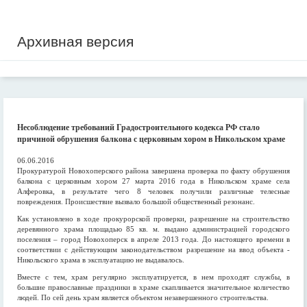
Архивная версия
Несоблюдение требований Градостроительного кодекса РФ стало
причиной обрушения балкона с церковным хором в Никольском храме
06.06.2016
Прокуратурой Новохоперского района завершена проверка по факту обрушения
балкона с церковным хором 27 марта 2016 года в Никольском храме села
Алферовка, в результате чего 8 человек получили различные телесные
повреждения. Происшествие вызвало большой общественный резонанс.
Как установлено в ходе прокурорской проверки, разрешение на строительство
деревянного храма площадью 85 кв. м. выдано администрацией городского
поселения – город Новохоперск в апреле 2013 года. До настоящего времени в
соответствии с действующим законодательством разрешение на ввод объекта -
Никольского храма в эксплуатацию не выдавалось.
Вместе с тем, храм регулярно эксплуатируется, в нем проходят службы, в
большие православные праздники в храме скапливается значительное количество
людей. По сей день храм является объектом незавершенного строительства.