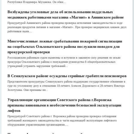
Республики Владимира Абуханова. Он обви...
Возбуждены уголовные дела об использовании поддельных
медкнижек работниками магазина «Магнит» в Аннинском районе
Прокуратурой Аннинского района проведена проверка исполнения законодательства в ходе
реализации продуктов питания в магазине «Магнит». При проверке медицинских книжек двух
работников выяв...
Многочисленные ложные срабатывания пожарной сигнализации
на соцобъектах Ольховатского района послужили поводом для
прокурорской проверки
Россошанским районным судом вынесены и вступили в законную силу решения по искам
прокурора Ольховатского района о понуждении руководства 8 общеобразовательных
учреждений устранить нарушения требований...
В Семилукском районе осуждены серийные грабители пенсионеров
Представителем прокуратуры Семилукского района поддержано государственное обвинение в
суде по уголовному делу в отношении 18-летнего Алексея Доровского и 28-летнего Виктора
Золотухина. Они признаны ви...
Управляющие организации Советского района г.Воронежа
признаны виновными в необеспечении безопасной эксплуатации
лифтов
Прокуратурой Советского района г. Воронежа района проведена проверка соблюдения
требований жилищного законодательства в части надлежащей эксплуатации лифтового
оборудования управляющими организациями....