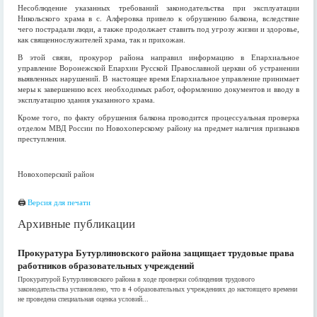
Несоблюдение указанных требований законодательства при эксплуатации
Никольского храма в с. Алферовка привело к обрушению балкона, вследствие
чего пострадали люди, а также продолжает ставить под угрозу жизни и здоровье,
как священнослужителей храма, так и прихожан.
В этой связи, прокурор района направил информацию в Епархиальное
управление Воронежской Епархии Русской Православной церкви об устранении
выявленных нарушений. В настоящее время Епархиальное управление принимает
меры к завершению всех необходимых работ, оформлению документов и вводу в
эксплуатацию здания указанного храма.
Кроме того, по факту обрушения балкона проводится процессуальная проверка
отделом МВД России по Новохоперскому району на предмет наличия признаков
преступления.
Новохоперский район
🖨
Версия для печати
Архивные публикации
Прокуратура Бутурлиновского района защищает трудовые права
работников образовательных учреждений
Прокуратурой Бутурлиновского района в ходе проверки соблюдения трудового
законодательства установлено, что в 4 образовательных учреждениях до настоящего времени
не проведена специальная оценка условий...