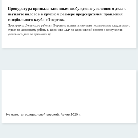
Прокуратура признала законным возбуждение уголовного дела о
неуплате налогов в крупном размере председателем правления
гандбольного клуба «Энергия»
Прокуратура Ленинского района г. Воронежа признала законным постановление следственного
отдела по Ленинскому району г. Воронежа СКР по Воронежской области о возбуждении
уголовного дела по признакам пр...
Не является официальной версией. Архив 2020 г.