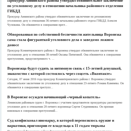
Прокурор Аннинского района утвердил обвинительное заключение
по уголовному делу в отношении начальника районного отделения
ГИБДД
Прокурор Аннинского района утвердил обвинительное заключение по резонансному
уголовному делу в отношении 36-летнего начальника районного отдела ГИБДД Алексея
Чулюкина. Он обвиняется в совершении прест...
Обворованная по собственной беспечности жительница Воронежа
сама стала фигуранткой уголовного дела о заведомо ложном
доносе
Прокурор Коминтерновского района г. Воронежа утвердил обвинительное заключение по
уголовному делу в отношении 38-летней Оксаны Питигиной. Она обвиняется в совершении
преступления, предусмотренного ч. ...
Воронежца будут судить за интимную связь с 15-летней девушкой,
знакомство с которой состоялось через соцсеть «Вконтакте»
Сегодня, 07 июня 2016 года прокурор Коминтерновского района г. Воронежа утвердил
обвинительное заключение по уголовному делу в отношении 23-летнего Романа Каменева. Он
обвиняется в совершении преступл...
В Воронеже осужден начинающий «черный копатель»
Ленинским районным судом г. Воронежа с участием представителя прокуратуры рассмотрено
уголовное дело в отношении 20-летнего воронежца Сергея Студенникова. Он признан
виновным в совершении преступлений...
Суд конфисковал иномарку, в которой перевозилось оружие и
наркотики, приговорив ее владельца к 11 годам тюрьмы