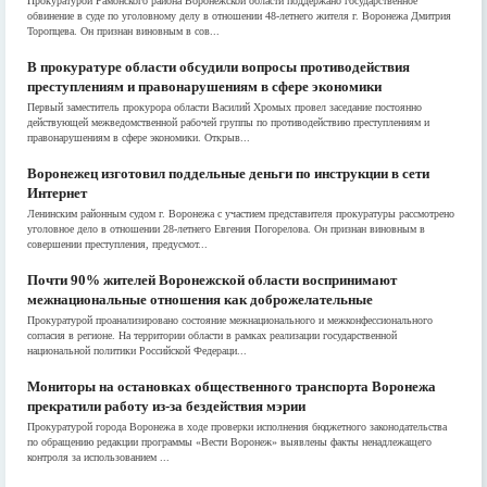
Прокуратурой Рамонского района Воронежской области поддержано государственное
обвинение в суде по уголовному делу в отношении 48-летнего жителя г. Воронежа Дмитрия
Торопцева. Он признан виновным в сов...
В прокуратуре области обсудили вопросы противодействия
преступлениям и правонарушениям в сфере экономики
Первый заместитель прокурора области Василий Хромых провел заседание постоянно
действующей межведомственной рабочей группы по противодействию преступлениям и
правонарушениям в сфере экономики. Открыв...
Воронежец изготовил поддельные деньги по инструкции в сети
Интернет
Ленинским районным судом г. Воронежа с участием представителя прокуратуры рассмотрено
уголовное дело в отношении 28-летнего Евгения Погорелова. Он признан виновным в
совершении преступления, предусмот...
Почти 90% жителей Воронежской области воспринимают
межнациональные отношения как доброжелательные
Прокуратурой проанализировано состояние межнационального и межконфессионального
согласия в регионе. На территории области в рамках реализации государственной
национальной политики Российской Федераци...
Мониторы на остановках общественного транспорта Воронежа
прекратили работу из-за бездействия мэрии
Прокуратурой города Воронежа в ходе проверки исполнения бюджетного законодательства
по обращению редакции программы «Вести Воронеж» выявлены факты ненадлежащего
контроля за использованием ...