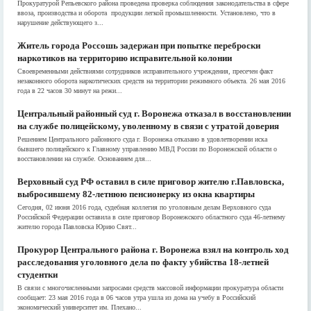
Прокуратурой Репьевского района проведена проверка соблюдения законодательства в сфере
ввоза, производства и оборота продукции легкой промышленности. Установлено, что в
нарушение действующего з...
Житель города Россошь задержан при попытке переброски
наркотиков на территорию исправительной колонии
Своевременными действиями сотрудников исправительного учреждения, пресечен факт
незаконного оборота наркотических средств на территории режимного объекта. 26 мая 2016
года в 22 часов 30 минут на режи...
Центральный районный суд г. Воронежа отказал в восстановлении
на службе полицейскому, уволенному в связи с утратой доверия
Решением Центрального районного суда г. Воронежа отказано в удовлетворении иска
бывшего полицейского к Главному управлению МВД России по Воронежской области о
восстановлении на службе. Основанием для...
Верховный суд РФ оставил в силе приговор жителю г.Павловска,
выбросившему 82-летнюю пенсионерку из окна квартиры
Сегодня, 02 июня 2016 года, судебная коллегия по уголовным делам Верховного суда
Российской Федерации оставила в силе приговор Воронежского областного суда 46-летнему
жителю города Павловска Юрию Свят...
Прокурор Центрального района г. Воронежа взял на контроль ход
расследования уголовного дела по факту убийства 18-летней
студентки
В связи с многочисленными запросами средств массовой информации прокуратура области
сообщает: 23 мая 2016 года в 06 часов утра ушла из дома на учебу в Российский
экономический университет им. Плехано...