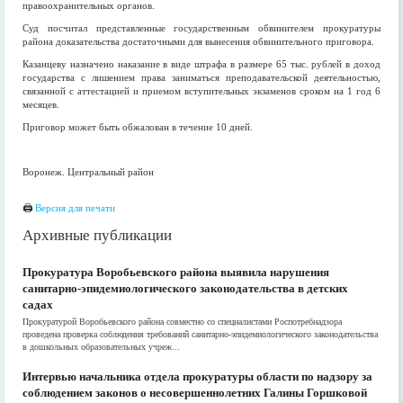
правоохранительных органов.
Суд посчитал представленные государственным обвинителем прокуратуры
района доказательства достаточными для вынесения обвинительного приговора.
Казанцеву назначено наказание в виде штрафа в размере 65 тыс. рублей в доход
государства с лишением права заниматься преподавательской деятельностью,
связанной с аттестацией и приемом вступительных экзаменов сроком на 1 год 6
месяцев.
Приговор может быть обжалован в течение 10 дней.
Воронеж. Центральный район
🖨
Версия для печати
Архивные публикации
Прокуратура Воробьевского района выявила нарушения
санитарно-эпидемиологического законодательства в детских
садах
Прокуратурой Воробьевского района совместно со специалистами Роспотребнадзора
проведена проверка соблюдения требований санитарно-эпидемиологического законодательства
в дошкольных образовательных учреж...
Интервью начальника отдела прокуратуры области по надзору за
соблюдением законов о несовершеннолетних Галины Горшковой