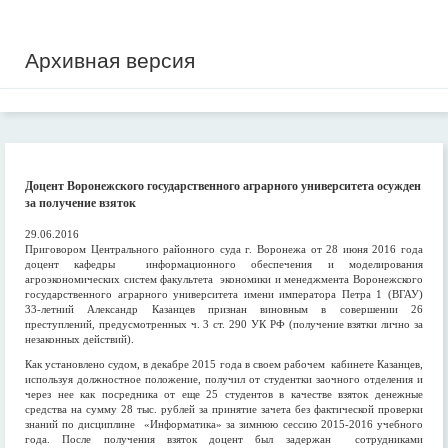
Архивная версия
Доцент Воронежского государственного аграрного университета осужден
за получение взяток
29.06.2016
Приговором Центрального районного суда г. Воронежа от 28 июня 2016 года
доцент кафедры информационного обеспечения и моделирования
агроэкономических систем факультета экономики и менеджмента Воронежского
государственного аграрного университета имени императора Петра 1 (ВГАУ)
33-летний Александр Казанцев признан виновным в совершении 26
преступлений, предусмотренных ч. 3 ст. 290 УК РФ (получение взятки лично за
незаконных действий).
Как установлено судом, в декабре 2015 года в своем рабочем кабинете Казанцев,
используя должностное положение, получил от студентки заочного отделения и
через нее как посредника от еще 25 студентов в качестве взяток денежные
средства на сумму 28 тыс. рублей за принятие зачета без фактической проверки
знаний по дисциплине «Информатика» за зимнюю сессию 2015-2016 учебного
года. После получения взяток доцент был задержан сотрудниками