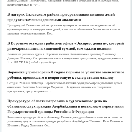
летнего Дмитрия Тимошечкина. Он признан виновным в совершении двух преступлений,
предусмотренных п. «в»...
В лагерях Таловского района при организации питания детей
продукты заменяли дешевыми аналогами
Прокуратурой Таловского района проведена проверка исполнения законодательства об
организации отдыха и оздоровления детей, в том числе обеспечения безопасности жизни и
здоровья несовершеннолетних. Пос...
В Воронеже осужден грабитель офиса «Экспресс деньги», который
разочаровавшись похищенной суммой, сам сдался полиции
Ленинским районным судом г. Воронежа вынесен обвинительный приговор 25-летнему
Дмитрию Шлыкову. Он признан виновным в совершении преступления, предусмотренного ч.
1 ст. 162 УК РФ (разбой с угрозой при...
Воронежец приговорен к 8 годам тюрьмы за убийство малолетнего
ребенка, проникшего в непригодную к эксплуатации машину
Сегодня, 28 июня 2016 года, Воронежским областным судом рассмотрено уголовное дело в
отношении 55-летнего Александра Морозова. Он признан виновным в совершении
преступления, предусмотренного ч. ...
Прокуратура области направила в суд уголовное дело по
обвинению двух граждан Азербайджана в незаконном пересечении
Государственной границы Российской Федерации
Заместитель прокурора области Александр Семенов утвердил обвинительное заключение по
уголовному делу в отношении граждан республики Азербайджан 26-летнего Вали Валиева и
22-летнего Раджу Ханалиева. Он...