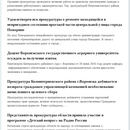
Органами прокуратуры проводится активная работа по правовому просвещению граждан и
разъяснению действующего законодательства. Так, прокуратурой Петропавловского района
разработана памятка по вопросам...
Удовлетворен иск прокуратуры о ремонте находящейся в
непригодном состоянии проезжей части центральной улицы города
Поворино
По иску Поворинского межрайонного прокурора суд обязал администрацию городского
поселения отремонтировать дорогу по центральной улице города Поворино. В связи с
ненадлежащим состоянием дорог в городе...
Доцент Воронежского государственного аграрного университета
осужден за получение взяток
Приговором Центрального районного суда г. Воронежа от 28 июня 2016 года доцент кафедры
информационного обеспечения и моделирования агроэкономических систем факультета
экономики и менеджмен...
Прокуратура Коминтерновского района г.Воронежа добивается
возврата гражданам управляющей компанией необоснованно
начисленного целевого сбора
Прокуратура последовательно и принципиально добивается устранения нарушений
жилищных прав граждан, активно используя полномочия, предоставленные Гражданско-
процессуальным кодексом. Ранее сообщалось, ...
Представитель прокуратуры области приняла участие в
программе «Детский вопрос» на Радио России
Начальник отдела прокуратуры области по надзору за соблюдением законов о
несовершеннолетних старший советник юстиции Галина Горшкова дала интервью программе