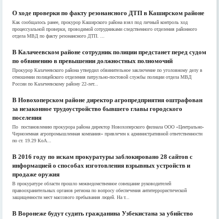
О ходе проверки по факту резонансного ДТП в Каширском районе
Как сообщалось ранее, прокурор Каширского района взял под личный контроль ход
процессуальной проверки, проводимой сотрудниками следственного отделения районного
отдела МВД по факту резонансного ДТП. ...
В Калачеевском районе сотрудник полиции предстанет перед судом
по обвинению в превышении должностных полномочий
Прокурор Калачеевского района утвердил обвинительное заключение по уголовному делу в
отношении полицейского отделения патрульно-постовой службы полиции отдела МВД
России по Калачеевскому району 22-лет...
В Новохоперском районе директор агропредприятия оштрафован
за незаконное трудоустройство бывшего главы городского
поселения
По постановлению прокурора района директор Новохоперского филиала ООО «Центрально-
Черноземная агропромышленная компания» привлечен к административной ответственности
по ст. 19.29 КоА...
В 2016 году по искам прокуратуры заблокировано 28 сайтов с
информацией о способах изготовления взрывных устройств и
продаже оружия
В прокуратуре области прошло межведомственное совещание руководителей
правоохранительных органов региона по вопросу обеспечения антитеррористической
защищенности мест массового пребывания людей. На т...
В Воронеже будут судить гражданина Узбекистана за убийство