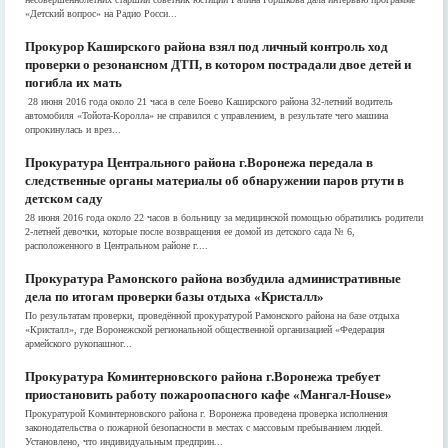
«Детский вопрос» на Радио Росси...
Прокурор Каширского района взял под личный контроль ход
проверки о резонансном ДТП, в котором пострадали двое детей и
погибла их мать
28 июня 2016 года около 21 часа в селе Боево Каширского района 32-летний водитель
автомобиля «Тойота-Королла» не справился с управлением, в результате чего машина
опрокинулась и врез...
Прокуратура Центрального района г.Воронежа передала в
следственные органы материалы об обнаружении паров ртути в
детском саду
28 июня 2016 года около 22 часов в больницу за медицинской помощью обратились родители
2-летней девочки, которые после возвращения ее домой из детского сада № 6,
расположенного в Центральном районе г....
Прокуратура Рамонского района возбудила административные
дела по итогам проверки базы отдыха «Кристалл»
По результатам проверки, проведённой прокуратурой Рамонского района на базе отдыха
«Кристалл», где Воронежской региональной общественной организацией «Федерация
армейского рукопашног...
Прокуратура Коминтерновского района г.Воронежа требует
приостановить работу пожароопасного кафе «Мангал-House»
Прокуратурой Коминтерновского района г. Воронежа проведена проверка исполнения
законодательства о пожарной безопасности в местах с массовым пребыванием людей.
Установлено, что индивидуальным предприн...