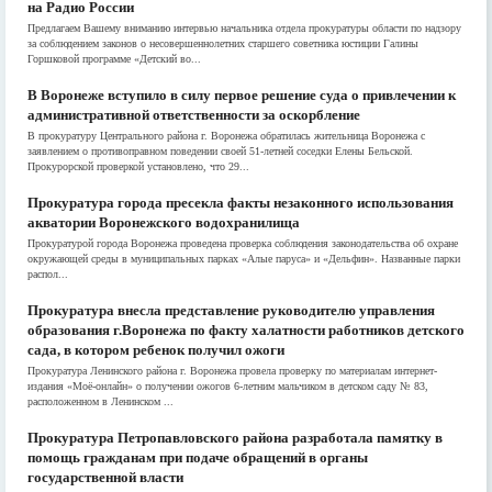
на Радио России
Предлагаем Вашему вниманию интервью начальника отдела прокуратуры области по надзору
за соблюдением законов о несовершеннолетних старшего советника юстиции Галины
Горшковой программе «Детский во...
В Воронеже вступило в силу первое решение суда о привлечении к
административной ответственности за оскорбление
В прокуратуру Центрального района г. Воронежа обратилась жительница Воронежа с
заявлением о противоправном поведении своей 51-летней соседки Елены Бельской.
Прокурорской проверкой установлено, что 29...
Прокуратура города пресекла факты незаконного использования
акватории Воронежского водохранилища
Прокуратурой города Воронежа проведена проверка соблюдения законодательства об охране
окружающей среды в муниципальных парках «Алые паруса» и «Дельфин». Названные парки
распол...
Прокуратура внесла представление руководителю управления
образования г.Воронежа по факту халатности работников детского
сада, в котором ребенок получил ожоги
Прокуратура Ленинского района г. Воронежа провела проверку по материалам интернет-
издания «Моё-онлайн» о получении ожогов 6-летним мальчиком в детском саду № 83,
расположенном в Ленинском ...
Прокуратура Петропавловского района разработала памятку в
помощь гражданам при подаче обращений в органы
государственной власти