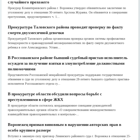
случайного прохожего
Прокурор Коминтерновского района г. Воронежа утвердил обвинительное заключение по
уголовному делу в отношении 30-летнего Арслона Жураева. Он обвиняется в совершении
преступления, предусмотренного ч. 1...
Прокуратура Таловского района проводит проверку по факту
смерти двухмесячной девочки
Прокуратурой Таловского района организована проверка органов системы профилактики
безнадзорности и правонарушений несовершеннолетних по факту смерти двухмесячного
ребенка в селе Александровка. Устано...
В Россошанском районе бывший судебный пристав-исполнитель
осужден за получение взятки и злоупотребление должностными
полномочиями
Представителем Россошанской межрайонной прокуратуры поддержано государственное
обвинение в суде по уголовному делу в отношении 28-летнего бывшего судебного пристава-
исполнителя Россошанского отдела су...
В прокуратуре области обсудили вопросы борьбе с
преступлениями в сфере ЖКХ
В прокуратуре области состоялось координационное совещание руководителей
правоохранительных органов области «О совершенствовании межведомственного
взаимодействия правоохранительных и контрольно-...
Воронежец признан виновным в нарушении авторских прав в
особо крупном размере
Вступил в законную силу приговор Ленинского районного суда г. Воронежа в отношении 25-