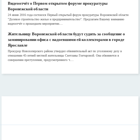
Видеоотчёт о Первом открытом форуме прокуратуры
Воронежской области
24 июня 2016 года состоялся Первый открытый форум прокуратуры Воронежской области
"Долевое строительство жилья и предпринимательство". Предлагаем Вашему вниманию
видеоотчёт о прошедшем мероприятии....
Жительницу Воронежской области будут судить за сообщение о
заминировании офиса с надоевшими ей коллекторами в городе
Ярославле
Прокурор Новохоперского района утвердил обвинительный акт по уголовному делу в
отношении 45-летней местной жительницы Светланы Гончаровой. Она обвиняется в
совершении преступления, предусмотренного ч....