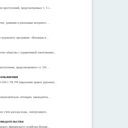
 преступлений, предусмотренных ч. 3 с...
ве, хранении и реализации моторного ...
ью журналисту программы «Жилищно-к...
во общества с ограниченной ответственнос...
ступления, предусмотренного ст. 316 ...
 опьянения
т.264.1 УК РФ (нарушение правил дорожног...
еукоснительно соблюдать законодатель...
в учета расхода воды, электроэнерги...
онодательства
нского (фермерского) хозяйства Щукин...