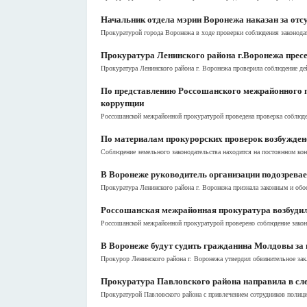
Начальник отдела мэрии Воронежа наказан за от
Прокуратурой города Воронежа в ходе проверки соблюдения законода
Прокуратура Ленинского района г.Воронежа прес
Прокуратура Ленинского района г. Воронежа проверила соблюдение де
По представлению Россошанского межрайонного пр
коррупции
Россошанской межрайонной прокуратурой проведена проверка соблюден
По материалам прокурорских проверок возбужден
Соблюдение земельного законодательства находится на постоянном кон
В Воронеже руководитель организации подозревае
Прокуратура Ленинского района г. Воронежа признала законным и обо
Россошанская межрайонная прокуратура возбудил
Россошанской межрайонной прокуратурой проверено соблюдение закон
В Воронеже будут судить гражданина Молдовы за 
Прокурор Ленинского района г. Воронежа утвердил обвинительное зак
Прокуратура Павловского района направила в сл
Прокуратурой Павловского района с привлечением сотрудников полици