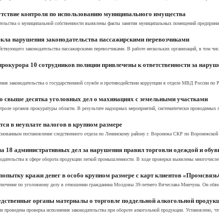
сутствие контроля по использованию муниципального имущества
тельства о муниципальной собственности выявлены факты занятия муниципальных помещений предпринима
екла нарушения законодательства пассажирскими перевозчиками
йствующего законодательства пассажирскими перевозчиками. В работе нескольких организаций, в том ч
окурора 10 сотрудников полиции привлечены к ответственности за наруш
ия законодательства о государственной службе и противодействии коррупции в отделе МВД России по Ро
о свыше десятка уголовных дел о махинациях с земельными участками
троле органов прокуратуры области. В результате надзорных мероприятий, систематически проводимых п
тся в неуплате налогов в крупном размере
снованным постановление следственного отдела по Ленинскому району г. Воронежа СКР по Воронежской о
а 18 административных дел за нарушения правил торговли одеждой и обу
одательства в сфере оборота продукции легкой промышленности. В ходе проверки выявлены многочислен
попытку кражи денег в особо крупном размере с карт клиентов «Промсвяз
лючение по уголовному делу в отношении гражданина Молдовы 39-летнего Вячеслава Минчуна. Он обвин
едственные органы материалы о торговле поддельной алкогольной продук
и проведена проверка исполнения законодательства при обороте алкогольной продукции. Установлено, ч