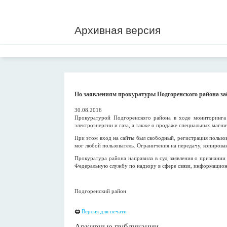
Архивная версия
По заявлениям прокуратуры Подгоренского района заб
30.08.2016
Прокуратурой Подгоренского района в ходе мониторинга 
электроэнергии и газа, а также о продаже специальных магни
При этом вход на сайты был свободный, регистрация пользов
мог любой пользователь. Ограничения на передачу, копирова
Прокуратура района направила в суд заявления о признани
Федеральную службу по надзору в сфере связи, информацион
Подгоренский район
🖨
Версия для печати
Архивные публикации