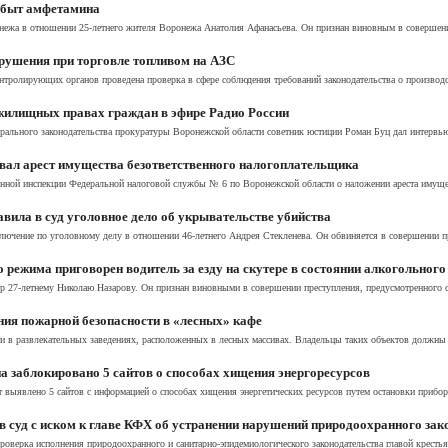
 сбыт амфетамина
онежа в отношении 25-летнего жителя Воронежа Анатолия Афанасьева. Он признан виновным в совершении
рушения при торговле топливом на АЗС
тролирующих органов проведена проверка в сфере соблюдения требований законодательства о производст
 жилищных правах граждан в эфире Радио России
ерального законодательства прокуратуры Воронежской области советник юстиции Роман Буц дал интерв
ал арест имущества безответственного налогоплательщика
ной инспекции Федеральной налоговой службы № 6 по Воронежской области о наложении ареста имущест
вила в суд уголовное дело об укрывательстве убийства
ючение по уголовному делу в отношении 46-летнего Андрея Стекленева. Он обвиняется в совершении пре
режима приговорен водитель за езду на скутере в состоянии алкогольного
 27-летнему Николаю Назарову. Он признан виновными в совершении преступления, предусмотренного с
ия пожарной безопасности в «лесных» кафе
и в развлекательных заведениях, расположенных в лесных массивах. Владельцы таких объектов должны н
 заблокировано 5 сайтов о способах хищения энергоресурсов
 выявлено 5 сайтов с информацией о способах хищения энергетических ресурсов путем остановки приборо
 суд с иском к главе КФХ об устранении нарушений природоохранного зак
оверка исполнения природоохранного и санитарно-эпидемиологического законодательства главой крестья