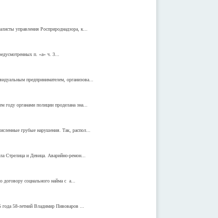
алисты управления Росприроднадзора, к...
дусмотренных п. «а» ч. 3...
видуальным предпринимателем, организова...
м году органами полиции проделана зна...
исленные грубые нарушения. Так, распол...
ла Стрелица и Девица. Аварийно-ремон...
 договору социального найма с а...
 года 58-летний Владимир Пивоваров ...