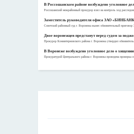
В Россошанском районе возбуждено уголовное де
Россошанский межрайонный прокурор взял на контроль ход расследо
Заместитель руководителя офиса ЗАО «БИНБАНК» 
Советский районный суд г. Воронежа вынес обвинительный приговор 3
Двое воронежцев предстанут перед судом за подж
Прокурор Коминтерновского района г. Воронежа утвердил обвинитель
В Воронеже возбуждено уголовное дело о хищении
Прокуратурой Центрального района г. Воронежа проведена проверка со