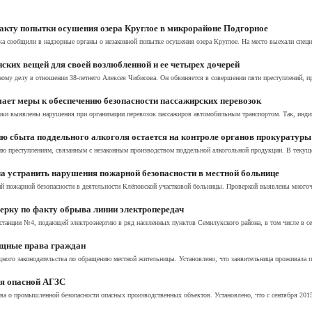
акту попытки осушения озера Круглое в микрорайоне Подгорное
а сообщили в надзорные органы о незаконной попытке осушения озера Круглое. На место выехали специ
нских вещей для своей возлюбленной и ее четырех дочерей
му делу в отношении 38-летнего Алексея Чибисова. Он обвиняется в совершении пяти преступлений, пре
ает меры к обеспечению безопасности пассажирских перевозок
рки выявлены нарушения при организации перевозок пассажиров автомобильным транспортом. Так, инди
ю сбыта поддельного алкоголя остается на контроле органов прокуратуры
ию преступлениям, связанным с незаконным производством поддельной алкогольной продукции. В текуще
а устранить нарушения пожарной безопасности в местной больнице
й пожарной безопасности в деятельности Клёповской участковой больницы. Проверкой выявлены многоч
ерку по факту обрыва линии электропередач
станции №4, подающей электроэнергию в ряд населенных пунктов Семилукского района, в том числе в се
щные права граждан
ого законодательства по обращению местной жительницы. Установлено, что заявительница проживала по
ия опасной АГЗС
тва о промышленной безопасности опасных производственных объектов. Установлено, что с сентября 2015