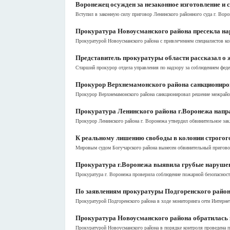
Воронежец осужден за незаконное изготовление и
Вступил в законную силу приговор Ленинского районного суда г. Вор
Прокуратура Новоусманского района пресекла на
Прокуратурой Новоусманского района с привлечением специалистов кон
Представитель прокуратуры области рассказал о
Старший прокурор отдела управления по надзору за соблюдением фед
Прокурор Верхнемамонского района санкциониров
Прокурор Верхнемамонского района санкционировал решение межрайон
Прокуратура Ленинского района г.Воронежа напра
Прокурор Ленинского района г. Воронежа утвердил обвинительное закл
К реальному лишению свободы в колонии строгого 
Мировым судом Богучарского района вынесен обвинительный приговор
Прокуратура г.Воронежа выявила грубые нарушен
Прокуратура г. Воронежа проверила соблюдение пожарной безопасност
По заявлениям прокуратуры Подгоренского района
Прокуратурой Подгоренского района в ходе мониторинга сети Интернет
Прокуратура Новоусманского района обратилась в
Прокуратурой Новоусманского района в порядке контроля проведена пр