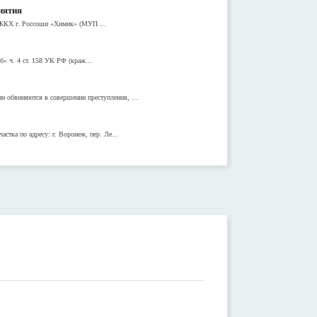
иятия
 ЖКХ г. Россоши «Химик» (МУП ...
» ч. 4 ст. 158 УК РФ (краж...
 обвиняются в совершении преступления, ...
стка по адресу: г. Воронеж, пер. Ле...