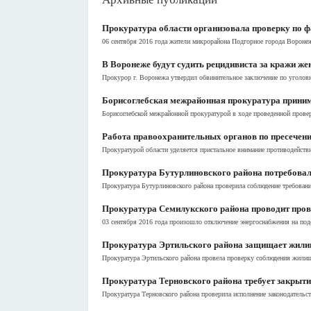
Прокуратура области организовала проверку по ф
06 сентября 2016 года жители микрорайона Подгорное города Воронеж
В Воронеже будут судить рецидивиста за кражи же
Прокурор г. Воронежа утвердил обвинительное заключение по уголовно
Борисоглебская межрайонная прокуратура приним
Борисоглебской межрайонной прокуратурой в ходе проведенной прове
Работа правоохранительных органов по пресечени
Прокуратурой области уделяется пристальное внимание противодейств
Прокуратура Бутурлиновского района потребовал
Прокуратура Бутурлиновского района проверила соблюдение требовани
Прокуратура Семилукского района проводит пров
03 сентября 2016 года произошло отключение энергоснабжения на под
Прокуратура Эртильского района защищает жили
Прокуратура Эртильского района провела проверку соблюдения жилищн
Прокуратура Терновского района требует закрыт
Прокуратура Терновского района проверила исполнение законодательс