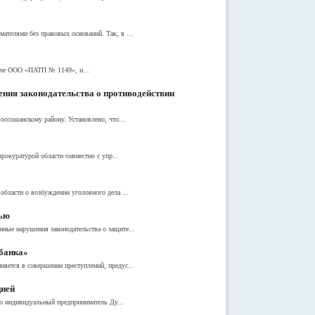
телями без правовых оснований. Так, в ...
исле ООО «ПАТП № 1149», и...
ения законодательства о противодействии
ссошанскому району. Установлено, что...
рокуратурой области совместно с упр...
бласти о возбуждении уголовного дела ...
вью
ные нарушения законодательства о защите...
ьбанка»
яется в совершении преступлений, предус...
цией
то индивидуальный предприниматель Ду...