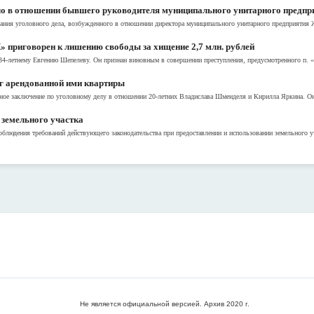
ло в отношении бывшего руководителя муниципального унитарного предпр
вания уголовного дела, возбужденного в отношении директора муниципального унитарного предприятия
приговорен к лишению свободы за хищение 2,7 млн. рублей
4-летнему Евгению Шепелеву. Он признан виновным в совершении преступления, предусмотренного п. «б
ог арендованной ими квартиры
ное заключение по уголовному делу в отношении 20-летних Владислава Шменделя и Кирилла Яркина. Они
 земельного участка
блюдения требований действующего законодательства при предоставлении и использовании земельного уча
Не является официальной версией. Архив 2020 г.