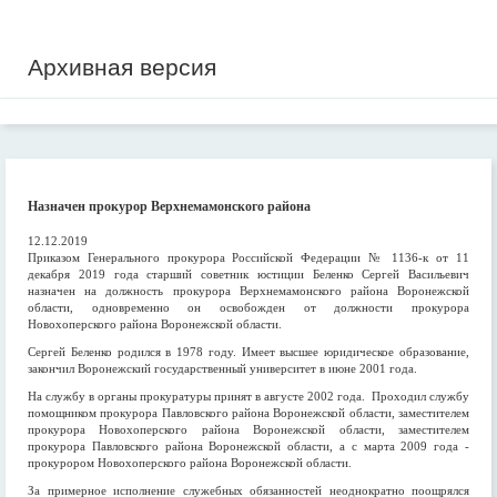
Архивная версия
Назначен прокурор Верхнемамонского района
12.12.2019
Приказом Генерального прокурора Российской Федерации № 1136-к от 11
декабря 2019 года старший советник юстиции Беленко Сергей Васильевич
назначен на должность прокурора Верхнемамонского района Воронежской
области, одновременно он освобожден от должности прокурора
Новохоперского района Воронежской области.
Сергей Беленко родился в 1978 году. Имеет высшее юридическое образование,
закончил Воронежский государственный университет в июне 2001 года.
На службу в органы прокуратуры принят в августе 2002 года. Проходил службу
помощником прокурора Павловского района Воронежской области, заместителем
прокурора Новохоперского района Воронежской области, заместителем
прокурора Павловского района Воронежской области, а с марта 2009 года -
прокурором Новохоперского района Воронежской области.
За примерное исполнение служебных обязанностей неоднократно поощрялся