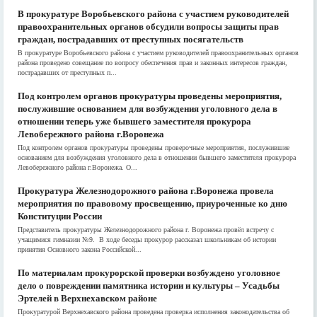
В прокуратуре Воробьевского района с участием руководителей
правоохранительных органов обсудили вопросы защиты прав
граждан, пострадавших от преступных посягательств
В прокуратуре Воробьевского района с участием руководителей правоохранительных органов
района проведено совещание по вопросу обеспечения прав и законных интересов граждан,
пострадавших от преступных п...
Под контролем органов прокуратуры проведены мероприятия,
послужившие основанием для возбуждения уголовного дела в
отношении теперь уже бывшего заместителя прокурора
Левобережного района г.Воронежа
Под контролем органов прокуратуры проведены проверочные мероприятия, послужившие
основанием для возбуждения уголовного дела в отношении бывшего заместителя прокурора
Левобережного района г.Воронежа. О...
Прокуратура Железнодорожного района г.Воронежа провела
мероприятия по правовому просвещению, приуроченные ко дню
Конституции России
Представитель прокуратуры Железнодорожного района г. Воронежа провёл встречу с
учащимися гимназии №9. В ходе беседы прокурор рассказал школьникам об истории
принятия Основного закона Российской...
По материалам прокурорской проверки возбуждено уголовное
дело о повреждении памятника истории и культуры – Усадьбы
Эртелей в Верхнехавском районе
Прокуратурой Верхнехавского района проведена проверка исполнения законодательства об