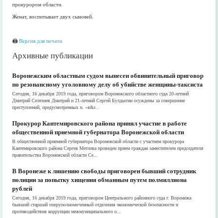
прокурором области.
Женат, воспитывает двух сыновей.
🖨
Версия для печати
Архивные публикации
Воронежским областным судом вынесен обвинительный приговор
по резонансному уголовному делу об убийстве женщины-таксиста
Сегодня, 16 декабря 2019 года, приговором Воронежского областного суда 20-летний
Дмитрий Селезнев Дмитрий и 21-летний Сергей Булдыгин осуждены за совершение
преступлений, предусмотренных п. «в&r...
Прокурор Кантемировского района принял участие в работе
общественной приемной губернатора Воронежской области
В общественной приемной губернатора Воронежской области с участием прокурора
Кантемировского района Сергея Метлева проведен прием граждан заместителем председателя
правительства Воронежской области Се...
В Воронеже к лишению свободы приговорен бывший сотрудник
полиции за попытку хищения обманным путем полмиллиона
рублей
Сегодня, 16 декабря 2019 года, приговором Центрального районного суда г. Воронежа
бывший старший оперуполномоченный отделения экономической безопасности и
противодействия коррупции межмуниципального о...