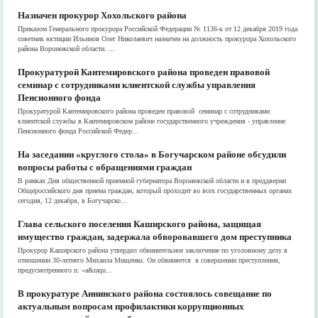
Назначен прокурор Хохольского района
Приказом Генерального прокурора Российской Федерации № 1136-к от 12 декабря 2019 года
советник юстиции Ильинов Олег Николаевич назначен на должность прокурора Хохольского
района Воронежской области. ...
Прокуратурой Кантемировского района проведен правовой
семинар с сотрудниками клиентской службы управления
Пенсионного фонда
Прокуратурой Кантемировского района проведен правовой семинар с сотрудниками
клиентской службы в Кантемировском районе государственного учреждения - управление
Пенсионного фонда Российской Федер...
На заседании «круглого стола» в Богучарском районе обсудили
вопросы работы с обращениями граждан
В рамках Дня общественной приемной губернатора Воронежской области и в преддверии
Общероссийского дня приема граждан, который проходит во всех государственных органах
сегодня, 12 декабря, в Богучарско...
Глава сельского поселения Каширского района, защищая
имущество граждан, задержала обворовавшего дом преступника
Прокурор Каширского района утвердил обвинительное заключение по уголовному делу в
отношении 30-летнего Михаила Мищенко. Он обвиняется в совершении преступления,
предусмотренного п. «а&raqu...
В прокуратуре Аннинского района состоялось совещание по
актуальным вопросам профилактики коррупционных