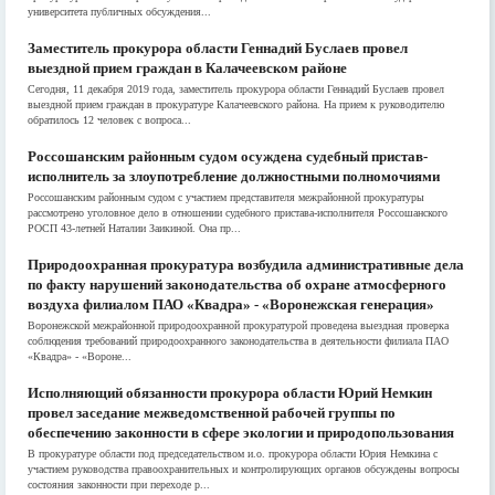
университета публичных обсуждения...
Заместитель прокурора области Геннадий Буслаев провел
выездной прием граждан в Калачеевском районе
Сегодня, 11 декабря 2019 года, заместитель прокурора области Геннадий Буслаев провел
выездной прием граждан в прокуратуре Калачеевского района. На прием к руководителю
обратилось 12 человек с вопроса...
Россошанским районным судом осуждена судебный пристав-
исполнитель за злоупотребление должностными полномочиями
Россошанским районным судом с участием представителя межрайонной прокуратуры
рассмотрено уголовное дело в отношении судебного пристава-исполнителя Россошанского
РОСП 43-летней Наталии Заикиной. Она пр...
Природоохранная прокуратура возбудила административные дела
по факту нарушений законодательства об охране атмосферного
воздуха филиалом ПАО «Квадра» - «Воронежская генерация»
Воронежской межрайонной природоохранной прокуратурой проведена выездная проверка
соблюдения требований природоохранного законодательства в деятельности филиала ПАО
«Квадра» - «Вороне...
Исполняющий обязанности прокурора области Юрий Немкин
провел заседание межведомственной рабочей группы по
обеспечению законности в сфере экологии и природопользования
В прокуратуре области под председательством и.о. прокурора области Юрия Немкина с
участием руководства правоохранительных и контролирующих органов обсуждены вопросы
состояния законности при переходе р...