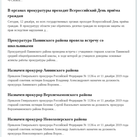
«РСК&ra...
В органах прокуратуры проходит Всероссийский День приёма
граждан
Сегодня, 12 декабря, во всех государственных органах проходит Всероссийский День приёма
граждан. В прокуратуру области уже обратились десятки граждан по вопросам защиты их
прав вследствие нарушения д...
Прокуратура Панинского района провела встречу со
школьниками
Прокуратурой Панинского района проведена встреча с учащимися старших классов Панинской
средней общеобразовательной школы, в ходе которой до учащихся доведены основные
аспекты работы прокуратуры района...
Назначен прокурор Аннинского района
Приказом Генерального прокурора Российской Федерации № 1136-к от 11 декабря 2019 года
старший советник юстиции Бондарев Владимир Александрович назначен на должность
прокурора Аннинского района Воронеж...
Назначен прокурор Верхнемамонского района
Приказом Генерального прокурора Российской Федерации № 1136-к от 11 декабря 2019 года
старший советник юстиции Беленко Сергей Васильевич назначен на должность прокурора
Верхнемамонского района Воронеж...
Назначен прокурор Новохоперского района
Приказом Генерального прокурора Российской Федерации № 1136-к от 11 декабря 2019 года
старший советник юстиции Матвеев Александр Анатольевич назначен на должность
прокурора Новохоперского района Ворон...