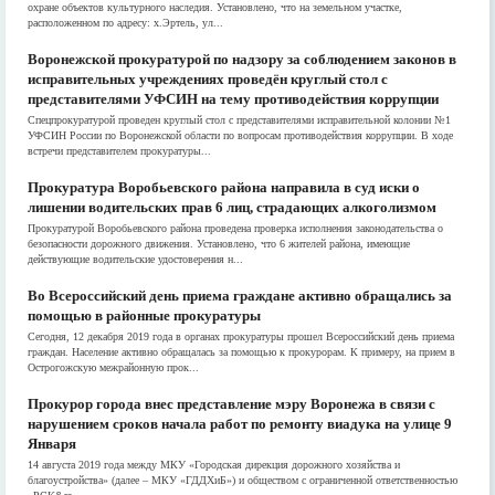
охране объектов культурного наследия. Установлено, что на земельном участке,
расположенном по адресу: х.Эртель, ул...
Воронежской прокуратурой по надзору за соблюдением законов в
исправительных учреждениях проведён круглый стол с
представителями УФСИН на тему противодействия коррупции
Спецпрокуратурой проведен круглый стол с представителями исправительной колонии №1
УФСИН России по Воронежской области по вопросам противодействия коррупции. В ходе
встречи представителем прокуратуры...
Прокуратура Воробьевского района направила в суд иски о
лишении водительских прав 6 лиц, страдающих алкоголизмом
Прокуратурой Воробьевского района проведена проверка исполнения законодательства о
безопасности дорожного движения. Установлено, что 6 жителей района, имеющие
действующие водительские удостоверения н...
Во Всероссийский день приема граждане активно обращались за
помощью в районные прокуратуры
Сегодня, 12 декабря 2019 года в органах прокуратуры прошел Всероссийский день приема
граждан. Население активно обращалась за помощью к прокурорам. К примеру, на прием в
Острогожскую межрайонную прок...
Прокурор города внес представление мэру Воронежа в связи с
нарушением сроков начала работ по ремонту виадука на улице 9
Января
14 августа 2019 года между МКУ «Городская дирекция дорожного хозяйства и
благоустройства» (далее – МКУ «ГДДХиБ») и обществом с ограниченной ответственностью