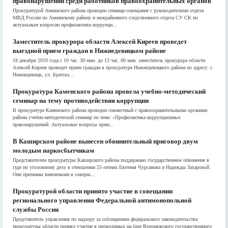
правонарушений среди работников правоохранительных органов
Прокуратурой Аннинского района проведен семинар-совещание с руководителями отдела
МВД России по Аннинскому району и межрайонного следственного отдела СУ СК по
актуальным вопросам профилактики коррупци...
Заместитель прокурора области Алексей Киреев проведет
выездной прием граждан в Нижнедевицком районе
18 декабря 2019 года с 10 час. 30 мин. до 13 час. 00 мин. заместитель прокурора области
Алексей Киреев проведет прием граждан в прокуратуре Нижнедевицкого района по адресу: с.
Нижнедевицк, ул. Братска...
Прокуратура Каменского района провела учебно-методический
семинар на тему противодействия коррупции
В прокуратуре Каменского района проведен совместный с правоохранительными органами
района учебно-методический семинар по теме: «Профилактика коррупционных
правонарушений. Актуальные вопросы прим...
В Каширском районе вынесен обвинительный приговор двум
молодым наркосбытчикам
Представителем прокуратуры Каширского района поддержано государственное обвинение в
суде по уголовному делу в отношении 25-летних Евгения Чурсанова и Надежды Захаровой.
Они признаны виновными в соверш...
Прокуратурой области принято участие в совещании
регионального управления Федеральной антимонопольной
службы России
Представитель управления по надзору за соблюдением федерального законодательства
прокуратуры области принял участие в проводимых на базе Воронежского государственного