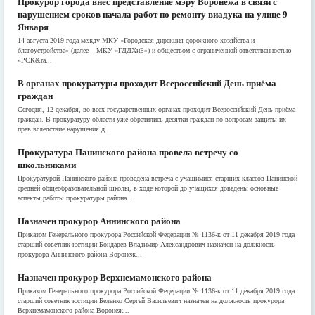
Прокурор города внес представление мэру Воронежа в связи с
нарушением сроков начала работ по ремонту виадука на улице 9
Января
14 августа 2019 года между МКУ «Городская дирекция дорожного хозяйства и
благоустройства» (далее – МКУ «ГДДХиБ») и обществом с ограниченной ответственностью
«РСК&ra...
В органах прокуратуры проходит Всероссийский День приёма
граждан
Сегодня, 12 декабря, во всех государственных органах проходит Всероссийский День приёма
граждан. В прокуратуру области уже обратились десятки граждан по вопросам защиты их
прав вследствие нарушения д...
Прокуратура Панинского района провела встречу со
школьниками
Прокуратурой Панинского района проведена встреча с учащимися старших классов Панинской
средней общеобразовательной школы, в ходе которой до учащихся доведены основные
аспекты работы прокуратуры района...
Назначен прокурор Аннинского района
Приказом Генерального прокурора Российской Федерации № 1136-к от 11 декабря 2019 года
старший советник юстиции Бондарев Владимир Александрович назначен на должность
прокурора Аннинского района Воронеж...
Назначен прокурор Верхнемамонского района
Приказом Генерального прокурора Российской Федерации № 1136-к от 11 декабря 2019 года
старший советник юстиции Беленко Сергей Васильевич назначен на должность прокурора
Верхнемамонского района Воронеж...