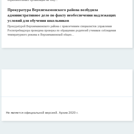
Прокуратура Верхнемамонского района возбудила
административное дело по факту необеспечения надлежащих
условий для обучения школьников
Прокуратурой Верхнемамонского района с привлечением специалистов управления
Роспотребнадзора проведена проверка по обращению родителей учеников соблюдения
температурного режима в Верхнемамонской общео...
Не является официальной версией. Архив 2020 г.