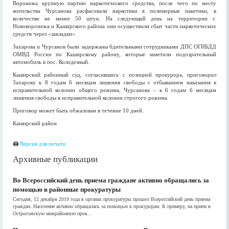
Воронежа крупную партию наркотического средства, после чего по месту
жительства Чурсанова расфасовали наркотики в полимерные пакетики, в
количестве не менее 50 штук. На следующий день на территории г.
Нововоронежа и Каширского района они осуществили сбыт части наркотических
средств через «закладки».
Захарова и Чурсанов были задержаны бдительными сотрудниками ДПС ОГИБДД
ОМВД России по Каширскому району, которые заметили подозрительный
автомобиль в пос. Колодезный.
Каширский районный суд, согласившись с позицией прокурора, приговорил
Захарову к 8 годам 6 месяцам лишения свободы с отбыванием наказания в
исправительной колонии общего режима, Чурсанова – к 6 годам 6 месяцам
лишения свободы в исправительной колонии строгого режима.
Приговор может быть обжалован в течение 10 дней.
Каширский район
🖨
Версия для печати
Архивные публикации
Во Всероссийский день приема граждане активно обращались за
помощью в районные прокуратуры
Сегодня, 12 декабря 2019 года в органах прокуратуры прошел Всероссийский день приема
граждан. Население активно обращалась за помощью к прокурорам. К примеру, на прием в
Острогожскую межрайонную прок...