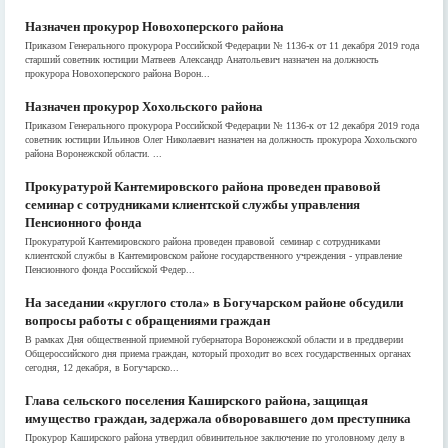
Назначен прокурор Новохоперского района
Приказом Генерального прокурора Российской Федерации № 1136-к от 11 декабря 2019 года
старший советник юстиции Матвеев Александр Анатольевич назначен на должность
прокурора Новохоперского района Ворон...
Назначен прокурор Хохольского района
Приказом Генерального прокурора Российской Федерации № 1136-к от 12 декабря 2019 года
советник юстиции Ильинов Олег Николаевич назначен на должность прокурора Хохольского
района Воронежской области. ...
Прокуратурой Кантемировского района проведен правовой
семинар с сотрудниками клиентской службы управления
Пенсионного фонда
Прокуратурой Кантемировского района проведен правовой семинар с сотрудниками
клиентской службы в Кантемировском районе государственного учреждения - управление
Пенсионного фонда Российской Федер...
На заседании «круглого стола» в Богучарском районе обсудили
вопросы работы с обращениями граждан
В рамках Дня общественной приемной губернатора Воронежской области и в преддверии
Общероссийского дня приема граждан, который проходит во всех государственных органах
сегодня, 12 декабря, в Богучарско...
Глава сельского поселения Каширского района, защищая
имущество граждан, задержала обворовавшего дом преступника
Прокурор Каширского района утвердил обвинительное заключение по уголовному делу в