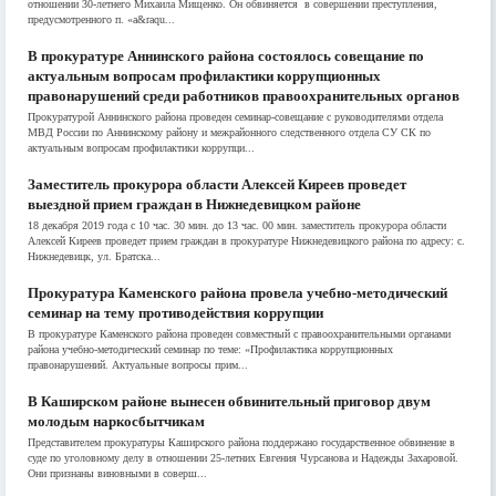
отношении 30-летнего Михаила Мищенко. Он обвиняется в совершении преступления,
предусмотренного п. «а&raqu...
В прокуратуре Аннинского района состоялось совещание по
актуальным вопросам профилактики коррупционных
правонарушений среди работников правоохранительных органов
Прокуратурой Аннинского района проведен семинар-совещание с руководителями отдела
МВД России по Аннинскому району и межрайонного следственного отдела СУ СК по
актуальным вопросам профилактики коррупци...
Заместитель прокурора области Алексей Киреев проведет
выездной прием граждан в Нижнедевицком районе
18 декабря 2019 года с 10 час. 30 мин. до 13 час. 00 мин. заместитель прокурора области
Алексей Киреев проведет прием граждан в прокуратуре Нижнедевицкого района по адресу: с.
Нижнедевицк, ул. Братска...
Прокуратура Каменского района провела учебно-методический
семинар на тему противодействия коррупции
В прокуратуре Каменского района проведен совместный с правоохранительными органами
района учебно-методический семинар по теме: «Профилактика коррупционных
правонарушений. Актуальные вопросы прим...
В Каширском районе вынесен обвинительный приговор двум
молодым наркосбытчикам
Представителем прокуратуры Каширского района поддержано государственное обвинение в
суде по уголовному делу в отношении 25-летних Евгения Чурсанова и Надежды Захаровой.
Они признаны виновными в соверш...