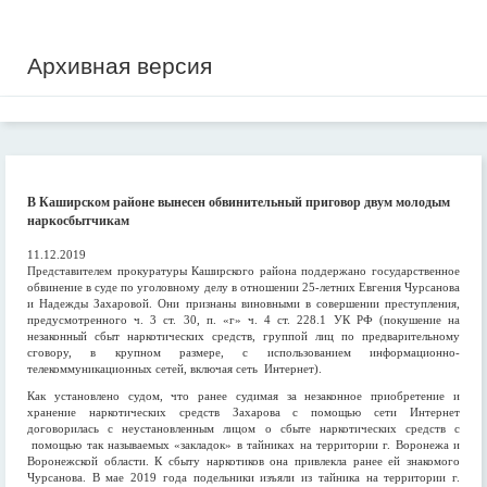
Архивная версия
В Каширском районе вынесен обвинительный приговор двум молодым
наркосбытчикам
11.12.2019
Представителем прокуратуры Каширского района поддержано государственное
обвинение в суде по уголовному делу в отношении 25-летних Евгения Чурсанова
и Надежды Захаровой. Они признаны виновными в совершении преступления,
предусмотренного ч. 3 ст. 30, п. «г» ч. 4 ст. 228.1 УК РФ (покушение на
незаконный сбыт наркотических средств, группой лиц по предварительному
сговору, в крупном размере, с использованием информационно-
телекоммуникационных сетей, включая сеть Интернет).
Как установлено судом, что ранее судимая за незаконное приобретение и
хранение наркотических средств Захарова c помощью сети Интернет
договорилась с неустановленным лицом о сбыте наркотических средств с
помощью так называемых «закладок» в тайниках на территории г. Воронежа и
Воронежской области. К сбыту наркотиков она привлекла ранее ей знакомого
Чурсанова. В мае 2019 года подельники изъяли из тайника на территории г.