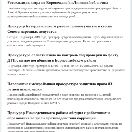
Россельхознадзора по Воронежской и Липецкой областям
Начальник отдела по надзору за соблюдением прав предпринимателей прокуратуры области
Алексей Красных принял участие в публичном обсуждении результатов
правоприменительной практики контрольно-надзорной...
Прокурор Бутурлиновского района принял участие в сессии
Совета народных депутатов
Сегодня, 10 декабря 2019 года, прокурор Бутурлиновского района Сергей Державин принял
участие в заседании районного Совета народных депутатов. На сессии приведены в
соответствие с действующим з...
Прокуратура области взяла на контроль ход проверки по факту
ДТП с пятью погибшими в Борисоглебском районе
10 декабря 2019 года, примерно в 12 час. 10 мин., на 626 км автомобильной дороги
Волгоград - Москва «Каспий» произошло дорожно-транспортное происшествие, в результате
которого погибл...
Поворинская межрайонная прокуратура защитила права 83-
летней пенсионерки
Поворинской межрайонной прокуратурой в ходе проверки по заявлению 83-летней
пенсионерки установлено, что более 18 лет назад она продала администрации Поворинского
района и города Поворино в лице МУП &...
Прокурор Нижнедевицкого района обсудил с работниками
образования вопросы противодействия коррупции
Прокуратурой Нижнедевицкого района проведен правовой семинар с работниками отдела по
образованию администрации Нижнедевицкого муниципального района и руководителями
образовательных организаций на тему...