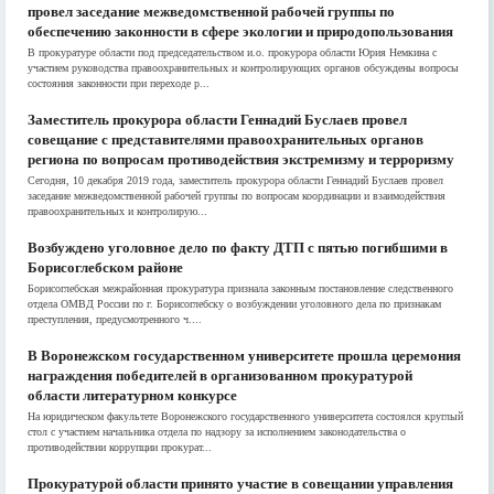
провел заседание межведомственной рабочей группы по
обеспечению законности в сфере экологии и природопользования
В прокуратуре области под председательством и.о. прокурора области Юрия Немкина с
участием руководства правоохранительных и контролирующих органов обсуждены вопросы
состояния законности при переходе р...
Заместитель прокурора области Геннадий Буслаев провел
совещание с представителями правоохранительных органов
региона по вопросам противодействия экстремизму и терроризму
Сегодня, 10 декабря 2019 года, заместитель прокурора области Геннадий Буслаев провел
заседание межведомственной рабочей группы по вопросам координации и взаимодействия
правоохранительных и контролирую...
Возбуждено уголовное дело по факту ДТП с пятью погибшими в
Борисоглебском районе
Борисоглебская межрайонная прокуратура признала законным постановление следственного
отдела ОМВД России по г. Борисоглебску о возбуждении уголовного дела по признакам
преступления, предусмотренного ч....
В Воронежском государственном университете прошла церемония
награждения победителей в организованном прокуратурой
области литературном конкурсе
На юридическом факультете Воронежского государственного университета состоялся круглый
стол с участием начальника отдела по надзору за исполнением законодательства о
противодействии коррупции прокурат...
Прокуратурой области принято участие в совещании управления