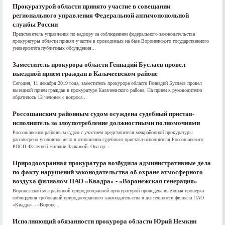
Прокуратурой области принято участие в совещании
регионального управления Федеральной антимонопольной
службы России
Представитель управления по надзору за соблюдением федерального законодательства
прокуратуры области принял участие в проводимых на базе Воронежского государственного
университета публичных обсуждения...
Заместитель прокурора области Геннадий Буслаев провел
выездной прием граждан в Калачеевском районе
Сегодня, 11 декабря 2019 года, заместитель прокурора области Геннадий Буслаев провел
выездной прием граждан в прокуратуре Калачеевского района. На прием к руководителю
обратилось 12 человек с вопроса...
Россошанским районным судом осуждена судебный пристав-
исполнитель за злоупотребление должностными полномочиями
Россошанским районным судом с участием представителя межрайонной прокуратуры
рассмотрено уголовное дело в отношении судебного пристава-исполнителя Россошанского
РОСП 43-летней Наталии Заикиной. Она пр...
Природоохранная прокуратура возбудила административные дела
по факту нарушений законодательства об охране атмосферного
воздуха филиалом ПАО «Квадра» - «Воронежская генерация»
Воронежской межрайонной природоохранной прокуратурой проведена выездная проверка
соблюдения требований природоохранного законодательства в деятельности филиала ПАО
«Квадра» - «Вороне...
Исполняющий обязанности прокурора области Юрий Немкин