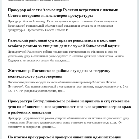
Прокурор области Александр Гулягин встретился с членами
Совета ветеранов и пенсионеров прокуратуры
Прокурор области Александр Гулягин провел встречу с членами Совета ветеранов
Воронежской региональной общественной организации ветеранов и пенсионеров
прокуратуры. Председатель Совета Татьяна В...
Рамонский районный суд отправил рецидивиста в колонию
особого режима за хищение денег с чужой банковской карты
Прокуратурой Рамонского района поддержано государственное обвинение в суде по
уголовному делу в отношении ранее судимого 29-летнего уроженца Узбекистана Рашида
Кадырова, являющегося лицом без гражданс...
Жительница Лискинского района осуждена за подделку
водительского удостоверения
Лискинским районным судом вынесен обвинительный приговор 32-летней Наталье
Пятниковой. Она признана виновной в совершении преступления, предусмотренного ч. 2 ст.
327 УК РФ (подделка удостоверения, пре...
Прокуратура Бутурлиновского района направила в суд уголовное
дело по обвинению несовершеннолетнего в совершении серии краж
и разбойных нападений
Прокурор Бутурлиновского района утвердил обвинительное заключение по уголовного делу
в отношении 16-летнего девятиклассника, ранее судимого за совершение ряда краж. Он
обвиняется в совершении десяти н...
По итогам прокурорской проверки чиновники администрации