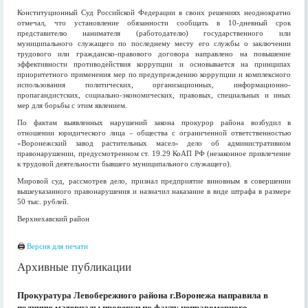
Конституционный Суд Российской Федерации в своих решениях неоднократно
отмечал, что установление обязанности сообщать в 10-дневный срок
представителю нанимателя (работодателю) государственного или
муниципального служащего по последнему месту его службы о заключении
трудового или гражданско-правового договора направлено на повышение
эффективности противодействия коррупции и основывается на принципах
приоритетного применения мер по предупреждению коррупции и комплексного
использования политических, организационных, информационно-
пропагандистских, социально-экономических, правовых, специальных и иных
мер для борьбы с этим явлением.
По фактам выявленных нарушений закона прокурор района возбудил в
отношении юридического лица – общества с ограниченной ответственностью
«Воронежский завод растительных масел» дело об административном
правонарушении, предусмотренном ст. 19.29 КоАП РФ (незаконное привлечение
к трудовой деятельности бывшего муниципального служащего).
Мировой суд, рассмотрев дело, признал предприятие виновным в совершении
вышеуказанного правонарушения и назначил наказание в виде штрафа в размере
50 тыс. рублей.
Верхнехавский район
🖨
Версия для печати
Архивные публикации
Прокуратура Левобережного района г.Воронежа направила в
полицию материалы проверки по факту неправомерного