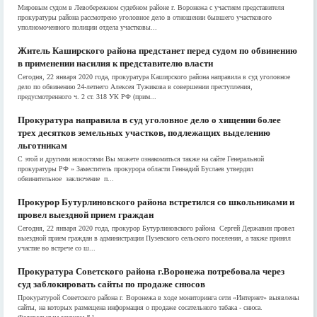
Мировым судом в Левобережном судебном районе г. Воронежа с участием представителя
прокуратуры района рассмотрено уголовное дело в отношении бывшего участкового
уполномоченного полиции отдела участковы...
Житель Каширского района предстанет перед судом по обвинению
в применении насилия к представителю власти
Сегодня, 22 января 2020 года, прокуратура Каширского района направила в суд уголовное
дело по обвинению 24-летнего Алексея Тужикова в совершении преступления,
предусмотренного ч. 2 ст. 318 УК РФ (прим...
Прокуратура направила в суд уголовное дело о хищении более
трех десятков земельных участков, подлежащих выделению
льготникам
С этой и другими новостями Вы можете ознакомиться также на сайте Генеральной
прокуратуры РФ » Заместитель прокурора области Геннадий Буслаев утвердил
обвинительное заключение п...
Прокурор Бутурлиновского района встретился со школьниками и
провел выездной прием граждан
Сегодня, 22 января 2020 года, прокурор Бутурлиновского района Сергей Державин провел
выездной прием граждан в администрации Пузевского сельского поселения, а также принял
участие во встрече со ш...
Прокуратура Советского района г.Воронежа потребовала через
суд заблокировать сайты по продаже снюсов
Прокуратурой Советского района г. Воронежа в ходе мониторинга сети «Интернет» выявлены
сайты, на которых размещена информация о продаже сосательного табака - снюса.