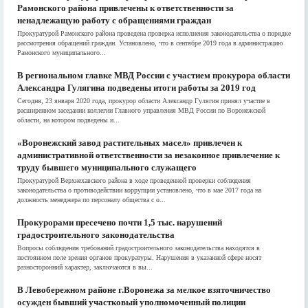
Рамонского района привлечены к ответственности за
ненадлежащую работу с обращениями граждан
Прокуратурой Рамонского района проведена проверка исполнения законодательства о порядке
рассмотрения обращений граждан. Установлено, что в сентябре 2019 года в администрацию
Рамонского муниципального...
В региональном главке МВД России с участием прокурора области
Александра Гулягина подведены итоги работы за 2019 год
Сегодня, 23 января 2020 года, прокурор области Александр Гулягин принял участие в
расширенном заседании коллегии Главного управления МВД России по Воронежской
области, на котором подведены и...
«Воронежский завод растительных масел» привлечен к
административной ответственности за незаконное привлечение к
труду бывшего муниципального служащего
Прокуратурой Верхнехавского района в ходе проведенной проверки соблюдения
законодательства о противодействии коррупции установлено, что в мае 2017 года на
должность менеджера по персоналу общества с о...
Прокурорами пресечено почти 1,5 тыс. нарушений
градостроительного законодательства
Вопросы соблюдения требований градостроительного законодательства находятся в
постоянном поле зрения органов прокуратуры. Нарушения в указанной сфере носят
разносторонний характер, заключаются в вы...
В Левобережном районе г.Воронежа за мелкое взяточничество
осужден бывший участковый уполномоченный полиции