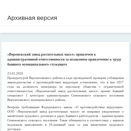
Архивная версия
«Воронежский завод растительных масел» привлечен к
административной ответственности за незаконное привлечение к труду
бывшего муниципального служащего
23.01.2020
Прокуратурой Верхнехавского района в ходе проведенной проверки соблюдения
законодательства о противодействии коррупции установлено, что в мае 2017
года на должность менеджера по персоналу общества с ограниченной
ответственностью «Воронежский завод растительных масел» принят бывший
специалист 1 категории администрации Семеновского сельского поселения
Верхнехавского муниципального района.
Вопреки требованиям Федерального закона «О противодействии коррупции»
ООО «Воронежский завод растительных масел» не направил уведомление о
заключении трудового договора в адрес бывшего работодателя – администрации
Семеновского сельского поселения. Такая обязанность в соответствии с законом
подлежала выполнению в 10-дневный срок со дня заключения трудового
договора.