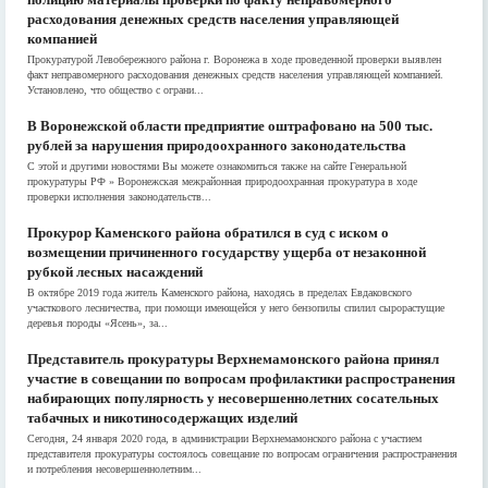
расходования денежных средств населения управляющей
компанией
Прокуратурой Левобережного района г. Воронежа в ходе проведенной проверки выявлен
факт неправомерного расходования денежных средств населения управляющей компанией.
Установлено, что общество с ограни...
В Воронежской области предприятие оштрафовано на 500 тыс.
рублей за нарушения природоохранного законодательства
С этой и другими новостями Вы можете ознакомиться также на сайте Генеральной
прокуратуры РФ » Воронежская межрайонная природоохранная прокуратура в ходе
проверки исполнения законодательств...
Прокурор Каменского района обратился в суд с иском о
возмещении причиненного государству ущерба от незаконной
рубкой лесных насаждений
В октябре 2019 года житель Каменского района, находясь в пределах Евдаковского
участкового лесничества, при помощи имеющейся у него бензопилы спилил сырорастущие
деревья породы «Ясень», за...
Представитель прокуратуры Верхнемамонского района принял
участие в совещании по вопросам профилактики распространения
набирающих популярность у несовершеннолетних сосательных
табачных и никотиносодержащих изделий
Сегодня, 24 января 2020 года, в администрации Верхнемамонского района с участием
представителя прокуратуры состоялось совещание по вопросам ограничения распространения
и потребления несовершеннолетним...