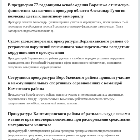
В преддверии 77-годовщины освобождения Воронежа от немецко-
фашистских захватчиков прокурор области Александр Гулягин
возложил цветы к памятному мемориалу
Прокурор области Александр Гулягин принял участие в мероприятиях, посвященных 77-й
годовщине освобождения города Воронежа от немецко-фашистских захватчиков. Глава
надзорного ведомства возложил ц...
Судом удовлетворен иск прокуратуры Верхнехавского района об
устранении нарушений пенсионного законодательства вследствие
коррупционного преступления
Прокуратурой Верхнехавского района удалось в судебном порядке устранить нарушения
законодательства Российской Федерации в сфере пенсионного обеспечения, явившиеся
следствием совершения коррупционного ...
Сотрудники прокуратуры Воробьевского района приняли участие
в межмуниципальных спортивных соревнованиях с командой
Каменского района
Прокуратура Воробьевского района приняла участие в межмуниципальных спортивных
соревнованиях между Воробьевским и Каменским районами области по четырем
дисциплинам: волейбол, настольный теннис, шахмат...
Прокуратура Кантемировского района обратилась в суд с исками
о защите прав несовершеннолетних при распоряжении средствами
материнского капитала
Прокуратурой Кантемировского района проведена проверка законности распоряжения
федеральными средствами, выделяемыми в рамках государственного сертификата на
материнский (семейный) капитал. Установлен...