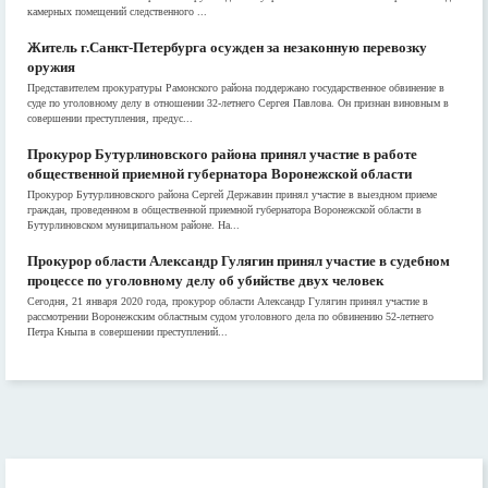
камерных помещений следственного ...
Житель г.Санкт-Петербурга осужден за незаконную перевозку
оружия
Представителем прокуратуры Рамонского района поддержано государственное обвинение в
суде по уголовному делу в отношении 32-летнего Сергея Павлова. Он признан виновным в
совершении преступления, предус...
Прокурор Бутурлиновского района принял участие в работе
общественной приемной губернатора Воронежской области
Прокурор Бутурлиновского района Сергей Державин принял участие в выездном приеме
граждан, проведенном в общественной приемной губернатора Воронежской области в
Бутурлиновском муниципальном районе. На...
Прокурор области Александр Гулягин принял участие в судебном
процессе по уголовному делу об убийстве двух человек
Сегодня, 21 января 2020 года, прокурор области Александр Гулягин принял участие в
рассмотрении Воронежским областным судом уголовного дела по обвинению 52-летнего
Петра Кныпа в совершении преступлений...