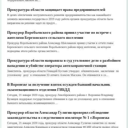
Федеральным законом &l...
Прокуратура области защищает права предпринимателей
В целях обеспечения поступательного развития предпринимательства как важнейшего
элемента экономики государства в 2019 году работа органов прокуратуры области была
направлена на решение задач по предуп...
Прокурор Воробьевского района принял участие во встрече с
жителями Березовского сельского поселения
Прокурор Воробьевского района Александр Шахламазов принял участие в отчете главы
Березовского сельского поселения Воробьевского района перед жителями, на котором
подведены итоги работы органа местного...
Прокуратура области направила в суд уголовное дело о разбойном
нападении и убийстве оператора автозаправочной станции
Заместитель прокурора области Геннадий Буслаев утвердил обвинительное заключение по
уголовному делу в отношении 32-летнего Алексея Маслова. Он обвиняется в со...
В Воронеже за получение взяток осужден бывший начальник
экзаменационного отделения ГИБДД
Сегодня, 21 января 2020 года, прокурор Левобережного района г. Воронежа Владимир
Кузнецов поддержал государственное обвинение в суде по уголовному делу в отношении
бывшего начальника экзаменационного ...
Прокурор области Александр Гулягин проверил соблюдение
законодательства в следственном изоляторе № 1 г.Воронежа
Сегодня, 21 января 2020 года, прокурор области Александр Гулягин совместно со своим
заместителем Алексеем Киреевым и руководством управления ФСИН области провел обход