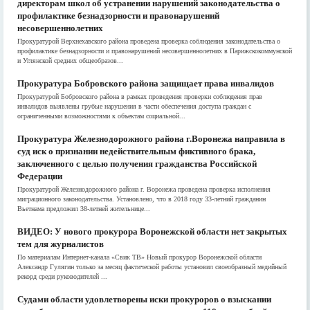
директорам школ об устранении нарушений законодательства о
профилактике безнадзорности и правонарушений
несовершеннолетних
Прокуратурой Верхнехавского района проведена проверка соблюдения законодательства о
профилактике безнадзорности и правонарушений несовершеннолетних в Парижскокоммунской
и Углянской средних общеобразов...
Прокуратура Бобровского района защищает права инвалидов
Прокуратурой Бобровского района в рамках проведения проверки соблюдения прав
инвалидов выявлены грубые нарушения в части обеспечения доступа граждан с
ограниченными возможностями к объектам социальной...
Прокуратура Железнодорожного района г.Воронежа направила в
суд иск о признании недействительным фиктивного брака,
заключенного с целью получения гражданства Российской
Федерации
Прокуратурой Железнодорожного района г. Воронежа проведена проверка исполнения
миграционного законодательства. Установлено, что в 2018 году 33-летний гражданин
Вьетнама предложил 38-летней жительнице...
ВИДЕО: У нового прокурора Воронежской области нет закрытых
тем для журналистов
По материалам Интернет-канала «Свик ТВ» Новый прокурор Воронежской области
Александр Гулягин только за месяц фактической работы установил своеобразный медийный
рекорд среди руководителей ...
Судами области удовлетворены иски прокуроров о взыскании