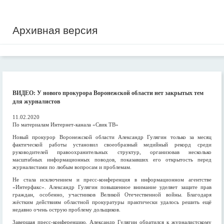
Архивная версия
ВИДЕО: У нового прокурора Воронежской области нет закрытых тем
для журналистов
11.02.2020
По материалам Интернет-канала «Свик ТВ»
Новый прокурор Воронежской области Александр Гулягин только за месяц
фактической работы установил своеобразный медийный рекорд среди
руководителей правоохранительных структур, организовав несколько
масштабных информационных поводов, показавших его открытость перед
журналистами по любым вопросам и проблемам.
Не стала исключением и пресс-конференция в информационном агентстве
«Интерфакс». Александр Гулягин повышенное внимание уделяет защите прав
граждан, особенно, участников Великой Отечественной войны. Благодаря
жёстким действиям областной прокуратуры практически удалось решить ещё
недавно очень острую проблему дольщиков.
Завершая пресс-конференцию, Александр Гулягин обратился к журналистскому