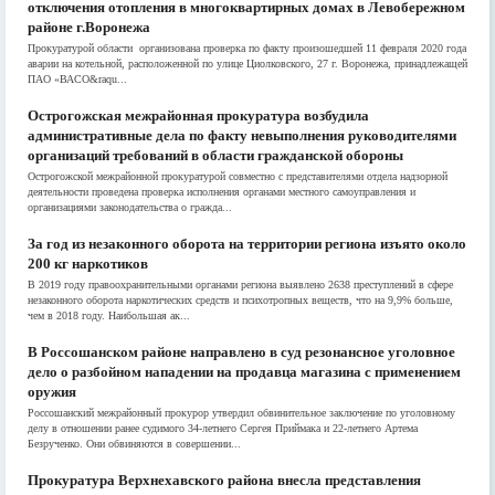
отключения отопления в многоквартирных домах в Левобережном
районе г.Воронежа
Прокуратурой области организована проверка по факту произошедшей 11 февраля 2020 года
аварии на котельной, расположенной по улице Циолковского, 27 г. Воронежа, принадлежащей
ПАО «ВАСО&raqu...
Острогожская межрайонная прокуратура возбудила
административные дела по факту невыполнения руководителями
организаций требований в области гражданской обороны
Острогожской межрайонной прокуратурой совместно с представителями отдела надзорной
деятельности проведена проверка исполнения органами местного самоуправления и
организациями законодательства о гражда...
За год из незаконного оборота на территории региона изъято около
200 кг наркотиков
В 2019 году правоохранительными органами региона выявлено 2638 преступлений в сфере
незаконного оборота наркотических средств и психотропных веществ, что на 9,9% больше,
чем в 2018 году. Наибольшая ак...
В Россошанском районе направлено в суд резонансное уголовное
дело о разбойном нападении на продавца магазина с применением
оружия
Россошанский межрайонный прокурор утвердил обвинительное заключение по уголовному
делу в отношении ранее судимого 34-летнего Сергея Приймака и 22-летнего Артема
Безрученко. Они обвиняются в совершении...
Прокуратура Верхнехавского района внесла представления