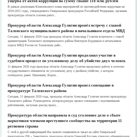
ущерба от актов коррупции на сумму свыше 118 млн. рублей
В рамках реализации Комплексного плана мероприятий по противодействию коррупции на
2018-2021 годы, утвержденного Генеральным прокурором Российской Федерации, органами
прокуратуры области усилена работ...
Прокурор области Александр Гулягин провёл встречу с главой
Таловского муниципального района и начальником отдела МВД
Сегодня, 11 февраля 2020 года прокурор области Александр Гулягин встретился с главой
администрации Таловского муниципального района Виктором Бурдиным и начальником
отдела МВД России по Таловскому райо...
Прокурор области Александр Гулягин продолжил участие в
судебном процессе по уголовному делу об убийстве двух человек
11 февраля 2020 года прокурор области Александр Гулягин продолжил работу в качестве
государственного обвинителя по уголовному делу о двойном убийстве, о котором
сообщалось ранее. Напомним, Ворон...
Прокурор области Александр Гулягин провел совещание в
прокуратуре Таловского района
Сегодня, 11 февраля 2020 года, прокурор области Александр Гулягин посетил прокуратуру
Таловского района. Руководитель облпрокуратуры провел совещание с подчиненными
работниками, заслушав доклад проку...
Прокуратура области направила в суд уголовное дело о сбыте
наркотиков членами преступного сообщества на территории 11
регионов страны
С этой и другой информацией Вы можете ознакомиться также на сайте Генеральной
прокуратуры РФ » Заместитель прокурора области Геннадий Буслаев утвердил обвинительное