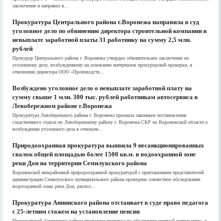
заключение и направил в...
Прокуратура Центрального района г.Воронежа направила в суд
уголовное дело по обвинению директора строительной компании в
невыплате заработной платы 31 работнику на сумму 2,5 млн.
рублей
Прокурор Центрального района г. Воронежа утвердил обвинительное заключение по
уголовному делу, возбужденному на основании материалов прокурорской проверки, в
отношении директора ООО «Производств...
Возбуждено уголовное дело о невыплате заработной плату на
сумму свыше 1 млн. 300 тыс. рублей работникам автосервиса в
Левобережном районе г.Воронежа
Прокуратура Левобережного района г. Воронежа признала законным постановление
следственного отдела по Левобережному району г. Воронежа СКР по Воронежской области о
возбуждении уголовного дела в отношен...
Природоохранная прокуратура выявила 9 несанкционированных
свалок общей площадью более 1500 кв.м. в водоохранной зоне
реки Дон на территории Семилукского района
Воронежской межрайонной природоохранной прокуратурой с приглашением представителей
администрации Семилукского муниципального района проведено совместное обследование
водоохранной зоны реки Дон, распол...
Прокуратура Аннинского района отстаивает в суде право педагога
с 25-летним стажем на установление пенсии
Прокуратурой Аннинского района проведена проверка по обращению местной жительницы, в