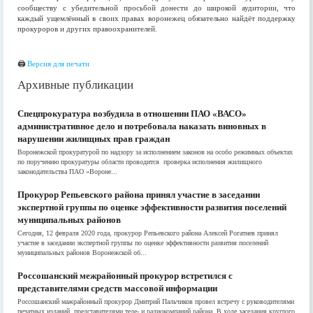
сообществу с убедительной просьбой донести до широкой аудитории, что
каждый ущемлённый в своих правах воронежец обязательно найдёт поддержку
прокуроров и других правоохранителей.
🖨
Версия для печати
Архивные публикации
Спецпрокуратура возбудила в отношении ПАО «ВАСО»
административное дело и потребовала наказать виновных в
нарушении жилищных прав граждан
Воронежской прокуратурой по надзору за исполнением законов на особо режимных объектах
по поручению прокуратуры области проводится проверка исполнения жилищного
законодательства ПАО «Вороне...
Прокурор Репьевского района принял участие в заседании
экспертной группы по оценке эффективности развития поселений
муниципальных районов
Сегодня, 12 февраля 2020 года, прокурор Репьевского района Алексей Рогатнев принял
участие в заседании экспертной группы по оценке эффективности развития поселений
муниципальных районов Воронежской об...
Россошанский межрайонный прокурор встретился с
представителями средств массовой информации
Россошанский мажрайонный прокурор Дмитрий Пальчиков провел встречу с руководителями
печатных изданий, представителями теле- и радиокомпаний района. В ходе заседания круглого