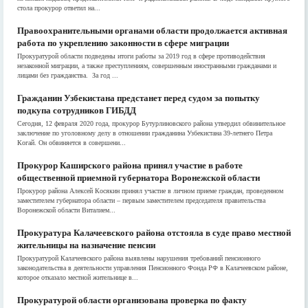
стола прокурор ответил на...
Правоохранительными органами области продолжается активная
работа по укреплению законности в сфере миграции
Прокуратурой области подведены итоги работы за 2019 год в сфере противодействия
незаконной миграции, а также преступлениям, совершенным иностранными гражданами и
лицами без гражданства. За год ...
Гражданин Узбекистана предстанет перед судом за попытку
подкупа сотрудников ГИБДД
Сегодня, 12 февраля 2020 года, прокурор Бутурлиновского района утвердил обвинительное
заключение по уголовному делу в отношении гражданина Узбекистана 39-летнего Петра
Когай. Он обвиняется в совершени...
Прокурор Каширского района принял участие в работе
общественной приемной губернатора Воронежской области
Прокурор района Алексей Косякин принял участие в личном приеме граждан, проведенном
заместителем губернатора области – первым заместителем председателя правительства
Воронежской области Виталием...
Прокуратура Калачеевского района отстояла в суде право местной
жительницы на назначение пенсии
Прокуратурой Калачеевского района выявлены нарушения требований пенсионного
законодательства в деятельности управления Пенсионного Фонда РФ в Калачеевском районе,
которое отказало местной жительнице в...
Прокуратурой области организована проверка по факту