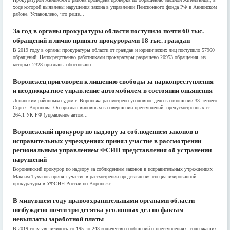
ходе которой выявлены нарушения закона в управлении Пенсионного фонда РФ в Аннинском
районе. Установлено, что реше...
За год в органы прокуратуры области поступило почти 60 тыс.
обращений и лично принято прокурорами 18 тыс. граждан
В 2019 году в органы прокуратуры области от граждан и юридических лиц поступило 57960
обращений. Непосредственно работниками прокуратуры разрешено 20953 обращения, из
которых 2328 признаны обоснованн...
Воронежец приговорен к лишению свободы за наркопреступления
и неоднократное управление автомобилем в состоянии опьянения
Ленинским районным судом г. Воронежа рассмотрено уголовное дело в отношении 33-летнего
Сергея Воронова. Он признан виновным в совершении преступлений, предусмотренных ст.
264.1 УК РФ (управление автом...
Воронежский прокурор по надзору за соблюдением законов в
исправительных учреждениях принял участие в рассмотрении
региональным управлением ФСИН представления об устранении
нарушений
Воронежский прокурор по надзору за соблюдением законов в исправительных учреждениях
Максим Туманов принял участие в рассмотрении представления специализированной
прокуратуры в УФСИН России по Воронежс...
В минувшем году правоохранительными органами области
возбуждено почти три десятка уголовных дел по фактам
невыплаты заработной платы
В 2019 году увеличилось со 195 до 243 количество сообщений о преступлениях, содержащих