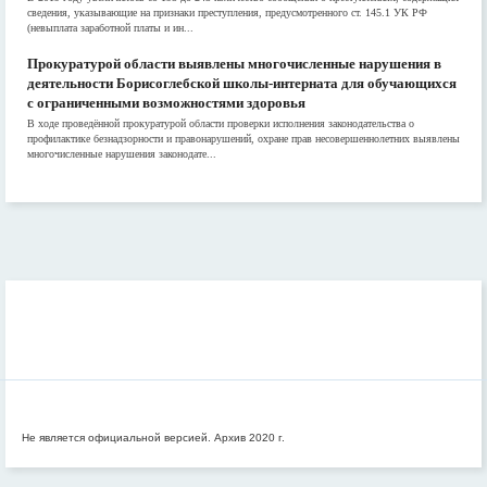
сведения, указывающие на признаки преступления, предусмотренного ст. 145.1 УК РФ
(невыплата заработной платы и ин...
Прокуратурой области выявлены многочисленные нарушения в
деятельности Борисоглебской школы-интерната для обучающихся
с ограниченными возможностями здоровья
В ходе проведённой прокуратурой области проверки исполнения законодательства о
профилактике безнадзорности и правонарушений, охране прав несовершеннолетних выявлены
многочисленные нарушения законодате...
Не является официальной версией. Архив 2020 г.