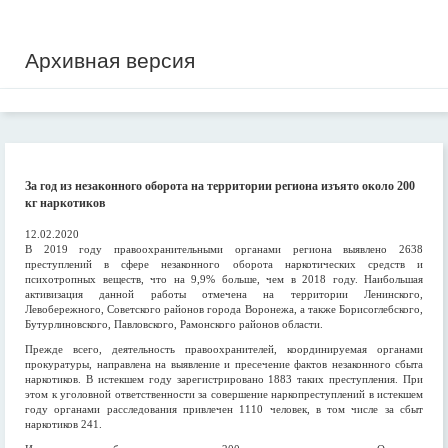
Архивная версия
За год из незаконного оборота на территории региона изъято около 200
кг наркотиков
12.02.2020
В 2019 году правоохранительными органами региона выявлено 2638
преступлений в сфере незаконного оборота наркотических средств и
психотропных веществ, что на 9,9% больше, чем в 2018 году. Наибольшая
активизация данной работы отмечена на территории Ленинского,
Левобережного, Советского районов города Воронежа, а также Борисоглебского,
Бутурлиновского, Павловского, Рамонского районов области.
Прежде всего, деятельность правоохранителей, координируемая органами
прокуратуры, направлена на выявление и пресечение фактов незаконного сбыта
наркотиков. В истекшем году зарегистрировано 1883 таких преступления. При
этом к уголовной ответственности за совершение наркопреступлений в истекшем
году органами расследования привлечен 1110 человек, в том числе за сбыт
наркотиков 241.