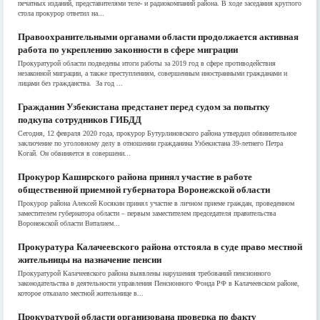
печатных изданий, представителями теле- и радиокомпаний района. В ходе заседания круглого
стола прокурор ответил на...
Правоохранительными органами области продолжается активная
работа по укреплению законности в сфере миграции
Прокуратурой области подведены итоги работы за 2019 год в сфере противодействия
незаконной миграции, а также преступлениям, совершенным иностранными гражданами и
лицами без гражданства. За год ...
Гражданин Узбекистана предстанет перед судом за попытку
подкупа сотрудников ГИБДД
Сегодня, 12 февраля 2020 года, прокурор Бутурлиновского района утвердил обвинительное
заключение по уголовному делу в отношении гражданина Узбекистана 39-летнего Петра
Когай. Он обвиняется в совершени...
Прокурор Каширского района принял участие в работе
общественной приемной губернатора Воронежской области
Прокурор района Алексей Косякин принял участие в личном приеме граждан, проведенном
заместителем губернатора области – первым заместителем председателя правительства
Воронежской области Виталием...
Прокуратура Калачеевского района отстояла в суде право местной
жительницы на назначение пенсии
Прокуратурой Калачеевского района выявлены нарушения требований пенсионного
законодательства в деятельности управления Пенсионного Фонда РФ в Калачеевском районе,
которое отказало местной жительнице в...
Прокуратурой области организована проверка по факту