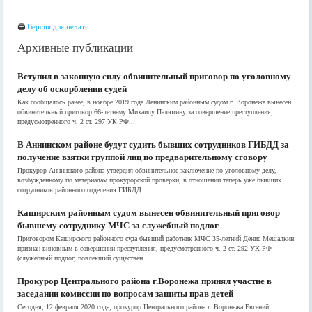
🖨
Версия для печати
Архивные публикации
Вступил в законную силу обвинительный приговор по уголовному
делу об оскорблении судей
Как сообщалось ранее, в ноябре 2019 года Ленинским районным судом г. Воронежа вынесен
обвинительный приговор 66-летнему Михаилу Палютину за совершение преступления,
предусмотренного ч. 2 ст. 297 УК РФ...
В Аннинском районе будут судить бывших сотрудников ГИБДД за
получение взятки группой лиц по предварительному сговору
Прокурор Аннинского района утвердил обвинительное заключение по уголовному делу,
возбужденному по материалам прокурорской проверки, в отношении теперь уже бывших
сотрудников районного отделения ГИБДД ...
Каширским районным судом вынесен обвинительный приговор
бывшему сотруднику МЧС за служебный подлог
Приговором Каширского районного суда бывший работник МЧС 35-летний Денис Мешалкин
признан виновным в совершении преступления, предусмотренного ч. 2 ст. 292 УК РФ
(служебный подлог, повлекший существен...
Прокурор Центрального района г.Воронежа принял участие в
заседании комиссии по вопросам защиты прав детей
Сегодня, 12 февраля 2020 года, прокурор Центрального района г. Воронежа Евгений