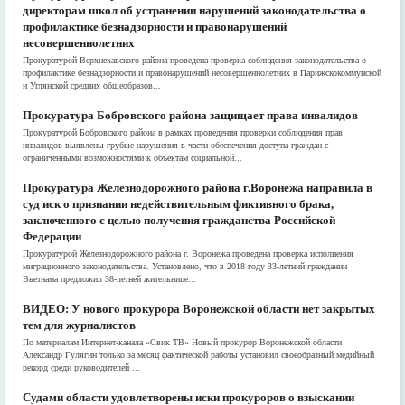
директорам школ об устранении нарушений законодательства о
профилактике безнадзорности и правонарушений
несовершеннолетних
Прокуратурой Верхнехавского района проведена проверка соблюдения законодательства о
профилактике безнадзорности и правонарушений несовершеннолетних в Парижскокоммунской
и Углянской средних общеобразов...
Прокуратура Бобровского района защищает права инвалидов
Прокуратурой Бобровского района в рамках проведения проверки соблюдения прав
инвалидов выявлены грубые нарушения в части обеспечения доступа граждан с
ограниченными возможностями к объектам социальной...
Прокуратура Железнодорожного района г.Воронежа направила в
суд иск о признании недействительным фиктивного брака,
заключенного с целью получения гражданства Российской
Федерации
Прокуратурой Железнодорожного района г. Воронежа проведена проверка исполнения
миграционного законодательства. Установлено, что в 2018 году 33-летний гражданин
Вьетнама предложил 38-летней жительнице...
ВИДЕО: У нового прокурора Воронежской области нет закрытых
тем для журналистов
По материалам Интернет-канала «Свик ТВ» Новый прокурор Воронежской области
Александр Гулягин только за месяц фактической работы установил своеобразный медийный
рекорд среди руководителей ...
Судами области удовлетворены иски прокуроров о взыскании