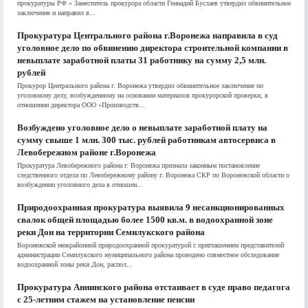
прокуратуры РФ » Заместитель прокурора области Геннадий Буслаев утвердил обвинительное
заключение и направил в...
Прокуратура Центрального района г.Воронежа направила в суд
уголовное дело по обвинению директора строительной компании в
невыплате заработной платы 31 работнику на сумму 2,5 млн.
рублей
Прокурор Центрального района г. Воронежа утвердил обвинительное заключение по
уголовному делу, возбужденному на основании материалов прокурорской проверки, в
отношении директора ООО «Производств...
Возбуждено уголовное дело о невыплате заработной плату на
сумму свыше 1 млн. 300 тыс. рублей работникам автосервиса в
Левобережном районе г.Воронежа
Прокуратура Левобережного района г. Воронежа признала законным постановление
следственного отдела по Левобережному району г. Воронежа СКР по Воронежской области о
возбуждении уголовного дела в отношен...
Природоохранная прокуратура выявила 9 несанкционированных
свалок общей площадью более 1500 кв.м. в водоохранной зоне
реки Дон на территории Семилукского района
Воронежской межрайонной природоохранной прокуратурой с приглашением представителей
администрации Семилукского муниципального района проведено совместное обследование
водоохранной зоны реки Дон, распол...
Прокуратура Аннинского района отстаивает в суде право педагога
с 25-летним стажем на установление пенсии