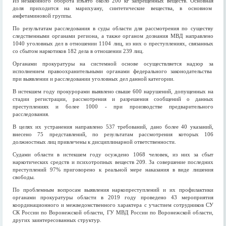
Из незаконного оборота изъято около 200 кг запрещенных веществ. Основная
доля приходится на марихуану, синтетические вещества, в основном
амфетаминовой группы.
По результатам расследования в суды области для рассмотрения по существу
следственными органами региона, а также органом дознания МВД направлено
1040 уголовных дел в отношении 1104 лиц, из них о преступлениях, связанных
со сбытом наркотиков 182 дела в отношении 239 лиц.
Органами прокуратуры на системной основе осуществляется надзор за
исполнением правоохранительными органами федерального законодательства
при выявлении и расследовании уголовных дел данной категории.
В истекшем году прокурорами выявлено свыше 600 нарушений, допущенных на
стадии регистрации, рассмотрения и разрешения сообщений о данных
преступлениях и более 1000 - при производстве предварительного
расследования.
В целях их устранения направлено 537 требований, дано более 40 указаний,
внесено 75 представлений, по результатам рассмотрения которых 106
должностных лиц привлечены к дисциплинарной ответственности.
Судами области в истекшем году осуждено 1068 человек, из них за сбыт
наркотических средств и психотропных веществ 209. За совершение последних
преступлений 97% приговорено к реальной мере наказания в виде лишения
свободы.
По проблемным вопросам выявления наркопреступлений и их профилактики
органами прокуратуры области в 2019 году проведено 43 мероприятия
координационного и межведомственного характера с участием сотрудников СУ
СК России по Воронежской области, ГУ МВД России по Воронежской области,
других заинтересованных структур.