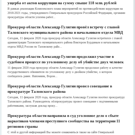
ущерба от актов коррупции на сумму свыше 118 млн. рублей
В рамках реализации Комплексного плана мероприятий по противодействию коррупции на
2018-2021 годы, утвержденного Генеральным прокурором Российской Федерации, органами
прокуратуры области усилена работ...
Прокурор области Александр Гулягин провёл встречу с главой
Таловского муниципального района и начальником отдела МВД
Сегодня, 11 февраля 2020 года прокурор области Александр Гулягин встретился с главой
администрации Таловского муниципального района Виктором Бурдиным и начальником
отдела МВД России по Таловскому райо...
Прокурор области Александр Гулягин продолжил участие в
судебном процессе по уголовному делу об убийстве двух человек
11 февраля 2020 года прокурор области Александр Гулягин продолжил работу в качестве
государственного обвинителя по уголовному делу о двойном убийстве, о котором
сообщалось ранее. Напомним, Ворон...
Прокурор области Александр Гулягин провел совещание в
прокуратуре Таловского района
Сегодня, 11 февраля 2020 года, прокурор области Александр Гулягин посетил прокуратуру
Таловского района. Руководитель облпрокуратуры провел совещание с подчиненными
работниками, заслушав доклад проку...
Прокуратура области направила в суд уголовное дело о сбыте
наркотиков членами преступного сообщества на территории 11
регионов страны
С этой и другой информацией Вы можете ознакомиться также на сайте Генеральной