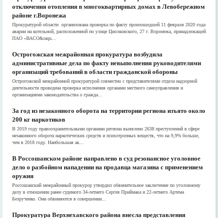
отключения отопления в многоквартирных домах в Левобережном
районе г.Воронежа
Прокуратурой области организована проверка по факту произошедшей 11 февраля 2020 года
аварии на котельной, расположенной по улице Циолковского, 27 г. Воронежа, принадлежащей
ПАО «ВАСО&raqu...
Острогожская межрайонная прокуратура возбудила
административные дела по факту невыполнения руководителями
организаций требований в области гражданской обороны
Острогожской межрайонной прокуратурой совместно с представителями отдела надзорной
деятельности проведена проверка исполнения органами местного самоуправления и
организациями законодательства о гражда...
За год из незаконного оборота на территории региона изъято около
200 кг наркотиков
В 2019 году правоохранительными органами региона выявлено 2638 преступлений в сфере
незаконного оборота наркотических средств и психотропных веществ, что на 9,9% больше,
чем в 2018 году. Наибольшая ак...
В Россошанском районе направлено в суд резонансное уголовное
дело о разбойном нападении на продавца магазина с применением
оружия
Россошанский межрайонный прокурор утвердил обвинительное заключение по уголовному
делу в отношении ранее судимого 34-летнего Сергея Приймака и 22-летнего Артема
Безрученко. Они обвиняются в совершении...
Прокуратура Верхнехавского района внесла представления