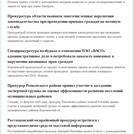
Новиков принял участие в расширенном заседании комиссии по делам несовершеннолетних и
защите их прав при управе Централь...
Прокуратура области выявила многочисленные нарушения
законодательства при проведении призыва граждан на военную
службу
Прокуратурой области проведена проверка исполнения законодательства при проведении
призыва граждан на военную службу, в ходе которой установлены нарушения при выдаче
медицинских заключений о годности ...
Спецпрокуратура возбудила в отношении ПАО «ВАСО»
административное дело и потребовала наказать виновных в
нарушении жилищных прав граждан
Воронежской прокуратурой по надзору за исполнением законов на особо режимных объектах
по поручению прокуратуры области проводится проверка исполнения жилищного
законодательства ПАО «Вороне...
Прокурор Репьевского района принял участие в заседании
экспертной группы по оценке эффективности развития поселений
муниципальных районов
Сегодня, 12 февраля 2020 года, прокурор Репьевского района Алексей Рогатнев принял
участие в заседании экспертной группы по оценке эффективности развития поселений
муниципальных районов Воронежской об...
Россошанский межрайонный прокурор встретился с
представителями средств массовой информации
Россошанский мажрайонный прокурор Дмитрий Пальчиков провел встречу с руководителями