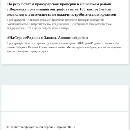
По результатам прокурорской проверки в Ленинском районе
г.Воронежа организация оштрафована на 100 тыс. рублей за
незаконную деятельность по выдаче потребительских кредитов
Прокуратурой Ленинского района г. Воронежа проведена проверка соблюдения
законодательства о потребительском кредитовании. Действующим законодательством
предусмотрено, что в целях защиты прав и интере...
#НаСтражеРодины и Закона. Аннинский район
Прокуратура области открывает документальный проект #НаСтражеРодины и Закона к 75-
летию Победы в Великой Отечественной войне. Мы постарались собрать для вас интересные
факты о ветеранах прокуратуры -...
Не является официальной версией. Архив 2020 г.