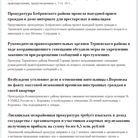
правонарушении, предусмотренном ч. 3 ст. 14.1...
Прокуратура Бобровского района провела выездной прием
граждан в доме-интернате для престарелых и инвалидов
Представитель прокуратуры Бобровского района провел выездной приём граждан в
Липовском доме-интернате с круглосуточным пребыванием граждан пенсионного возраста и
инвалидов в селе Мечетка. Сотрудник п...
Руководители правоохранительных органов Терновского района в
ходе координационного совещания обсудили меры по укреплению
законности при разрешении сообщений о преступлениях
Прокурор Терновского района Виталий Гиренко провел координационное совещание
руководителей правоохранительных органов по вопросу состояния законности при приеме,
регистрации и разрешении сообщений о п...
Возбуждено уголовное дело в отношении жительницы г.Воронежа
по факту массовой незаконной прописки иностранных граждан в
своей квартире
Прокуратура Коминтерновского района признала законным постановление отдела полиции №
4 УМВД России по г. Воронежу о возбуждении в отношении 26-летней жительницы г.
Воронежа. Она подозревается в соверш...
Лискинская межрайонная прокуратура требует взыскать в доход
государства с организаторов и участников азартных игр незаконно
полученную прибыль на сумму более 6,5 млн. рублей
Лискинский межрайонный прокурор направил в суд 2 исковых заявления к организаторам и
участникам проведения азартных игр о применении последствий ничтожных сделок и