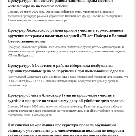
Прокуратура Аннинского района защитила права местной
жительницы на получение пенсии
Сегодня, 04 марта 2020 года, Аннинским районным судом удовлетворены исковые
требования прокурора района к управлению Пенсионного фонда Российской Федерации в
Аннинском районе о признании незаконным ре...
Прокурор Хохольского района принял участие в торжественном
вручении ветеранам памятных медалей «75 лет Победы в Великой
Отечественной войне
Прокурор Хохольского района Олег Ильинов совместно с руководителем администрации и
военным комиссаром района принял участие в торжественном вручении памятных медалей
«75 лет Победы в...
Прокуратурой Советского района г.Воронежа возбуждены
административные дела за нарушения при пользовании недрами
Прокуратурой Советского района г. Воронежа в ходе проведенной проверки установлено, что
ООО «Совтехдом» и ООО «Тепловые коммуникации» осуществляют добычу пресных
подземных вод ...
Прокурор области Александр Гулягин продолжил участие в
судебном процессе по уголовному делу об убийстве двух человек
Сегодня, 04 марта 2020 года, прокурор области Александр Гулягин продолжил работу в
качестве государственного обвинителя по уголовному делу о двойном убийстве, о котором
сообщалось ранее. Напомним,&nb...
Лискинская межрайонная прокуратура провела обучающий
семинар с участковыми уполномоченными полиции по вопросам
соблюдения законодательства при рассмотрении сообщений о