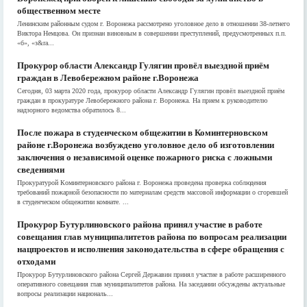
общественном месте
Ленинским районным судом г. Воронежа рассмотрено уголовное дело в отношении 38-летнего
Виктора Немцова. Он признан виновным в совершении преступлений, предусмотренных п.п.
«б», «з&ra...
Прокурор области Александр Гулягин провёл выездной приём
граждан в Левобережном районе г.Воронежа
Сегодня, 03 марта 2020 года, прокурор области Александр Гулягин провёл выездной приём
граждан в прокуратуре Левобережного района г. Воронежа. На прием к руководителю
надзорного ведомства обратилось 8...
После пожара в студенческом общежитии в Коминтерновском
районе г.Воронежа возбуждено уголовное дело об изготовлении
заключения о независимой оценке пожарного риска с ложными
сведениями
Прокуратурой Коминтерновского района г. Воронежа проведена проверка соблюдения
требований пожарной безопасности по материалам средств массовой информации о сгоревшей
в студенческом общежитии комнате. ...
Прокурор Бутурлиновского района принял участие в работе
совещания глав муниципалитетов района по вопросам реализации
нацпроектов и исполнения законодательства в сфере обращения с
отходами
Прокурор Бутурлиновского района Сергей Державин принял участие в работе расширенного
оперативного совещания глав муниципалитетов района. На заседании обсуждены актуальные
вопросы реализации националь...