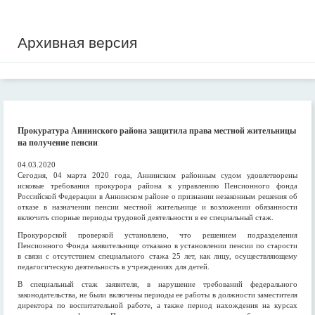
Архивная версия
Прокуратура Аннинского района защитила права местной жительницы
на получение пенсии
04.03.2020
Сегодня, 04 марта 2020 года, Аннинским районным судом удовлетворены
исковые требования прокурора района к управлению Пенсионного фонда
Российской Федерации в Аннинском районе о признании незаконным решения об
отказе в назначении пенсии местной жительнице и возложении обязанности
включить спорные периоды трудовой деятельности в ее специальный стаж.
Прокурорской проверкой установлено, что решением подразделения
Пенсионного Фонда заявительнице отказано в установлении пенсии по старости
в связи с отсутствием специального стажа 25 лет, как лицу, осуществляющему
педагогическую деятельность в учреждениях для детей.
В специальный стаж заявителя, в нарушение требований федерального
законодательства, не были включены периоды ее работы в должности заместителя
директора по воспитательной работе, а также период нахождения на курсах