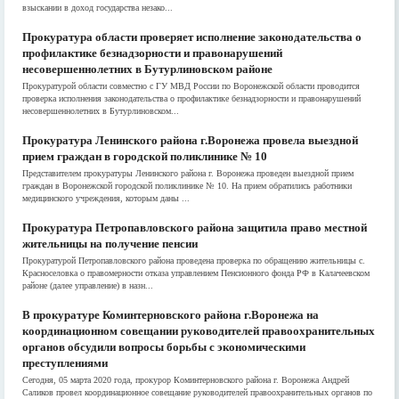
взыскании в доход государства незако...
Прокуратура области проверяет исполнение законодательства о
профилактике безнадзорности и правонарушений
несовершеннолетних в Бутурлиновском районе
Прокуратурой области совместно с ГУ МВД России по Воронежской области проводится
проверка исполнения законодательства о профилактике безнадзорности и правонарушений
несовершеннолетних в Бутурлиновском...
Прокуратура Ленинского района г.Воронежа провела выездной
прием граждан в городской поликлинике № 10
Представителем прокуратуры Ленинского района г. Воронежа проведен выездной прием
граждан в Воронежской городской поликлинике № 10. На прием обратились работники
медицинского учреждения, которым даны ...
Прокуратура Петропавловского района защитила право местной
жительницы на получение пенсии
Прокуратурой Петропавловского района проведена проверка по обращению жительницы с.
Красноселовка о правомерности отказа управлением Пенсионного фонда РФ в Калачеевском
районе (далее управление) в назн...
В прокуратуре Коминтерновского района г.Воронежа на
координационном совещании руководителей правоохранительных
органов обсудили вопросы борьбы с экономическими
преступлениями
Сегодня, 05 марта 2020 года, прокурор Коминтерновского района г. Воронежа Андрей
Саликов провел координационное совещание руководителей правоохранительных органов по