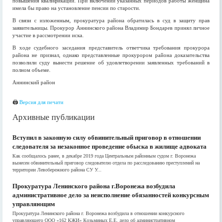
повышения квалификации. При включении указанных периодов работы женщина
имела бы право на установление пенсии по старости.
В связи с изложенным, прокуратура района обратилась в суд в защиту прав
заявительницы. Прокурор Аннинского района Владимир Бондарев принял личное
участие в рассмотрении иска.
В ходе судебного заседания представитель ответчика требования прокурора
района не признал, однако представленные прокурором района доказательства
позволили суду вынести решение об удовлетворении заявленных требований в
полном объеме.
Аннинский район
🖨
Версия для печати
Архивные публикации
Вступил в законную силу обвинительный приговор в отношении
следователя за незаконное проведение обыска в жилище адвоката
Как сообщалось ранее, в декабре 2019 года Центральным районным судом г. Воронежа
вынесен обвинительный приговор следователю отдела по расследованию преступлений на
территории Левобережного района СУ У...
Прокуратура Ленинского района г.Воронежа возбудила
административное дело за неисполнение обязанностей конкурсным
управляющим
Прокуратура Ленинского района г. Воронежа возбудила в отношении конкурсного
управляющего ООО «162 КЖИ» Козьминых Е.Е. дело об административном