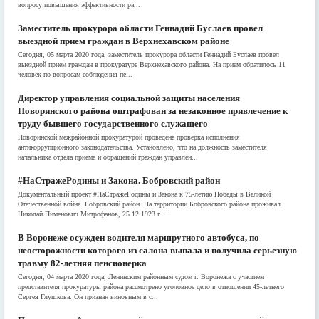
вопросу повышения эффективности ра...
Заместитель прокурора области Геннадий Буслаев провел
выездной прием граждан в Верхнехавском районе
Сегодня, 05 марта 2020 года, заместитель прокурора области Геннадий Буслаев провел
выездной прием граждан в прокуратуре Верхнехавского района. На прием обратилось 11
человек по вопросам соблюдения пе...
Директор управления социальной защиты населения
Поворинского района оштрафован за незаконное привлечение к
труду бывшего государственного служащего
Поворинской межрайонной прокуратурой проведена проверка исполнения
антикоррупционного законодательства. Установлено, что на должность заместителя
начальника отдела приема и обращений граждан управлен...
#НаСтражеРодины и Закона. Бобровский район
Документальный проект #НаСтражеРодины и Закона к 75-летию Победы в Великой
Отечественной войне. Бобровский район. На территории Бобровского района проживал
Николай Пименович Митрофанов, 25.12.1923 г....
В Воронеже осужден водителя маршрутного автобуса, по
неосторожности которого из салона выпала и получила серьезную
травму 82-летняя пенсионерка
Сегодня, 04 марта 2020 года, Ленинским районным судом г. Воронежа с участием
представителя прокуратуры района рассмотрено уголовное дело в отношении 45-летнего
Сергея Глушкова. Он признан виновным в с...