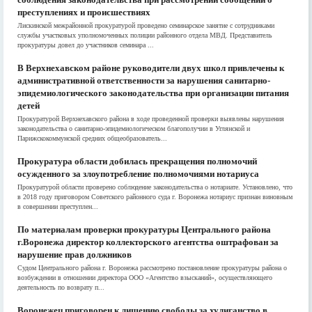
преступлениях и происшествиях
Лискинской межрайонной прокуратурой проведено семинарское занятие с сотрудниками
службы участковых уполномоченных полиции районного отдела МВД. Представитель
прокуратуры довел до участников семинара ...
В Верхнехавском районе руководители двух школ привлечены к
административной ответственности за нарушения санитарно-
эпидемиологического законодательства при организации питания
детей
Прокуратурой Верхнехавского района в ходе проведенной проверки выявлены нарушения
законодательства о санитарно-эпидемиологическом благополучии в Углянской и
Парижскокоммунской средних общеобразователь...
Прокуратура области добилась прекращения полномочий
осужденного за злоупотребление полномочиями нотариуса
Прокуратурой области проверено соблюдение законодательства о нотариате. Установлено, что
в 2018 году приговором Советского районного суда г. Воронежа нотариус признан виновным
в совершении преступлен...
По материалам проверки прокуратуры Центрального района
г.Воронежа директор коллекторского агентства оштрафован за
нарушение прав должников
Судом Центрального района г. Воронежа рассмотрено постановление прокуратуры района о
возбуждении в отношении директора ООО «Агентство взысканий», осуществляющего
деятельность по возврату п...
Воронежец приговорен к лишению свободы за хулиганство в