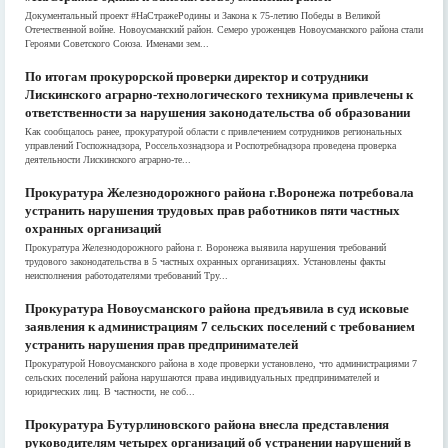
Документальный проект #НаСтражеРодины и Закона к 75-летию Победы в Великой
Отечественной войне. Новоусманский район. Семеро уроженцев Новоусманского района стали
Героями Советского Союза. Именами зем...
По итогам прокурорской проверки директор и сотрудники
Лискинского аграрно-технологического техникума привлечены к
ответственности за нарушения законодательства об образовании
Как сообщалось ранее, прокуратурой области с привлечением сотрудников региональных
управлений Госпожнадзора, Россельхознадзора и Роспотребнадзора проведена проверка
деятельности Лискинского аграрно-те...
Прокуратура Железнодорожного района г.Воронежа потребовала
устранить нарушения трудовых прав работников пяти частных
охранных организаций
Прокуратура Железнодорожного района г. Воронежа выявила нарушения требований
трудового законодательства в 5 частных охранных организациях. Установлены факты
неисполнения работодателями требований Тру...
Прокуратура Новоусманского района предъявила в суд исковые
заявления к администрациям 7 сельских поселений с требованием
устранить нарушения прав предпринимателей
Прокуратурой Новоусманского района в ходе проверки установлено, что администрациями 7
сельских поселений района нарушаются права индивидуальных предпринимателей и
юридических лиц. В частности, не соб...
Прокуратура Бутурлиновского района внесла представления
руководителям четырех организаций об устранении нарушений в