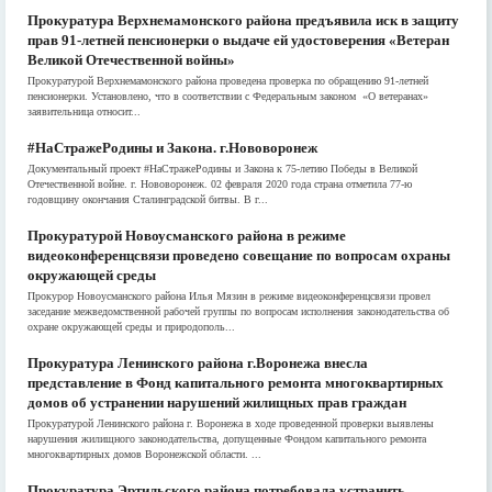
Прокуратура Верхнемамонского района предъявила иск в защиту
прав 91-летней пенсионерки о выдаче ей удостоверения «Ветеран
Великой Отечественной войны»
Прокуратурой Верхнемамонского района проведена проверка по обращению 91-летней
пенсионерки. Установлено, что в соответствии с Федеральным законом «О ветеранах»
заявительница относит...
#НаСтражеРодины и Закона. г.Нововоронеж
Документальный проект #НаСтражеРодины и Закона к 75-летию Победы в Великой
Отечественной войне. г. Нововоронеж. 02 февраля 2020 года страна отметила 77-ю
годовщину окончания Сталинградской битвы. В г...
Прокуратурой Новоусманского района в режиме
видеоконференцсвязи проведено совещание по вопросам охраны
окружающей среды
Прокурор Новоусманского района Илья Мязин в режиме видеоконференцсвязи провел
заседание межведомственной рабочей группы по вопросам исполнения законодательства об
охране окружающей среды и природополь...
Прокуратура Ленинского района г.Воронежа внесла
представление в Фонд капитального ремонта многоквартирных
домов об устранении нарушений жилищных прав граждан
Прокуратурой Ленинского района г. Воронежа в ходе проведенной проверки выявлены
нарушения жилищного законодательства, допущенные Фондом капитального ремонта
многоквартирных домов Воронежской области. ...
Прокуратура Эртильского района потребовала устранить