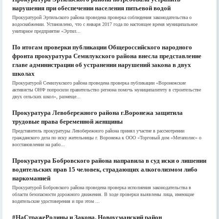
нарушения при обеспечении населения питьевой водой
Прокуратурой Эртильского района проведена проверка соблюдения законодательства о
водоснабжении. Установлено, что с января 2017 года по настоящее время муниципальное
унитарное предприятие «Эртил...
По итогам проверки публикации Общероссийского народного
фронта прокуратура Семилукского района внесла представление
главе администрации об устранении нарушений закона в двух
школах
Прокуратурой Семилукского района проведена проверка публикации «Воронежские
активисты ОНФ попросили правительство региона помочь муниципалитету в строительстве
двух сельских школ», размеще...
Прокуратура Левобережного района г.Воронежа защитила
трудовые права беременной женщины
Представитель прокуратуры Левобережного района принял участие в рассмотрении
гражданского дела по иску жительницы г. Воронежа к ООО «Торговый дом «Мегаполис» о
восстановлении на рабо...
Прокуратура Бобровского района направила в суд иски о лишении
водительских прав 15 человек, страдающих алкоголизмом либо
наркоманией
Прокуратурой Бобровского района проведена проверка исполнения законодательства в
области безопасности дорожного движения. В ходе проверки выявлены лица, имеющие
водительские удостоверения и при этом ...
#НаСтражеРодины и Закона. Новоусманский район