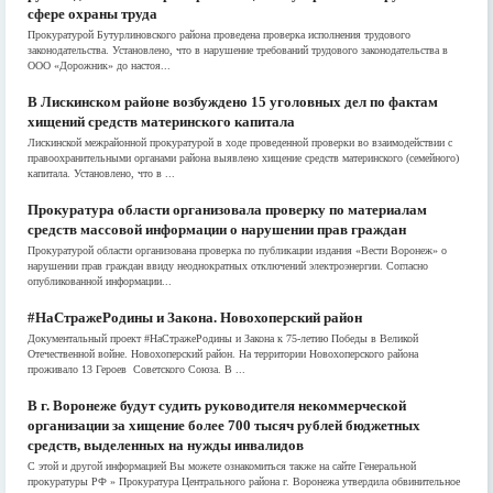
сфере охраны труда
Прокуратурой Бутурлиновского района проведена проверка исполнения трудового
законодательства. Установлено, что в нарушение требований трудового законодательства в
ООО «Дорожник» до настоя...
В Лискинском районе возбуждено 15 уголовных дел по фактам
хищений средств материнского капитала
Лискинской межрайонной прокуратурой в ходе проведенной проверки во взаимодействии с
правоохранительными органами района выявлено хищение средств материнского (семейного)
капитала. Установлено, что в ...
Прокуратура области организовала проверку по материалам
средств массовой информации о нарушении прав граждан
Прокуратурой области организована проверка по публикации издания «Вести Воронеж» о
нарушении прав граждан ввиду неоднократных отключений электроэнергии. Согласно
опубликованной информации...
#НаСтражеРодины и Закона. Новохоперский район
Документальный проект #НаСтражеРодины и Закона к 75-летию Победы в Великой
Отечественной войне. Новохоперский район. На территории Новохоперского района
проживало 13 Героев Советского Союза. В ...
В г. Воронеже будут судить руководителя некоммерческой
организации за хищение более 700 тысяч рублей бюджетных
средств, выделенных на нужды инвалидов
С этой и другой информацией Вы можете ознакомиться также на сайте Генеральной
прокуратуры РФ » Прокуратура Центрального района г. Воронежа утвердила обвинительное