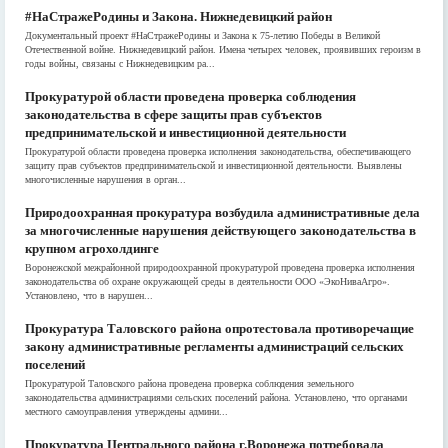
#НаСтражеРодины и Закона. Нижнедевицкий район
Документальный проект #НаСтражеРодины и Закона к 75-летию Победы в Великой
Отечественной войне. Нижнедевицкий район. Имена четырех человек, проявивших героизм в
годы войны, связаны с Нижнедевицким ра...
Прокуратурой области проведена проверка соблюдения
законодательства в сфере защиты прав субъектов
предпринимательской и инвестиционной деятельности
Прокуратурой области проведена проверка исполнения законодательства, обеспечивающего
защиту прав субъектов предпринимательской и инвестиционной деятельности. Выявлены
многочисленные нарушения в орган...
Природоохранная прокуратура возбудила административные дела
за многочисленные нарушения действующего законодательства в
крупном агрохолдинге
Воронежской межрайонной природоохранной прокуратурой проведена проверка исполнения
законодательства об охране окружающей среды в деятельности ООО «ЭкоНиваАгро».
Установлено, что в нарушен...
Прокуратура Таловского района опротестовала противоречащие
закону административные регламенты администраций сельских
поселений
Прокуратурой Таловского района проведена проверка соблюдения земельного
законодательства администрациями сельских поселений района. Установлено, что органами
местного самоуправления утверждены админи...
Прокуратура Центрального района г.Воронежа потребовала