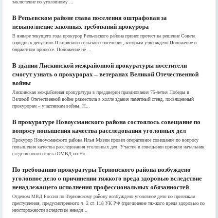
заключение по уголовному ...
В Репьевском районе глава поселения оштрафован за
невыполнение законных требований прокурора
В январе текущего года прокурор Репьевского района принес протест на решение Совета
народных депутатов Платавского сельского поселения, которым утверждено Положение о
бюджетном процессе. Положение не ...
В здании Лискинской межрайонной прокуратуры посетители
смогут узнать о прокурорах – ветеранах Великой Отечественной
войны
Лискинская межрайонная прокуратура в преддверии празднования 75-летия Победы в
Великой Отечественной войне разместила в холле здания памятный стенд, посвященный
прокурорам – участникам войны. Н...
В прокуратуре Новоусманского района состоялось совещание по
вопросу повышения качества расследования уголовных дел
Прокурор Новоусманского района Илья Мязин провел оперативное совещание по вопросу
повышения качества расследования уголовных дел. Участие в совещании приняли начальник
следственного отдела ОМВД по Но...
По требованию прокуратуры Терновского района возбуждено
уголовное дело о причинении тяжкого вреда здоровью вследствие
ненадлежащего исполнения профессиональных обязанностей
Отделом МВД России по Терновскому району возбуждено уголовное дело по признакам
преступления, предусмотренного ч. 2 ст. 118 УК РФ (причинение тяжкого вреда здоровью по
неосторожности вследствие ненадл...