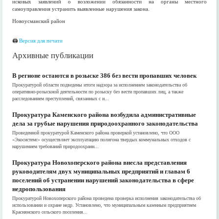
исковых заявлений о возложении обязанности на органы местного
самоуправления устранить выявленные нарушения закона.
Новоусманский район
🖨
Версия для печати
Архивные публикации
В регионе остаются в розыске 386 без вести пропавших человек
Прокуратурой области подведены итоги надзора за исполнением законодательства об
оперативно-розыскной деятельности по розыску без вести пропавших лиц, а также
расследованием преступлений, связанных с и...
Прокуратура Каменского района возбудила административные
дела за грубые нарушения природоохранного законодательства
Проведенной прокуратурой Каменского района проверкой установлено, что ООО
«Экосистемс» осуществляет эксплуатацию полигона твердых коммунальных отходов с
нарушением требований природоохранн...
Прокуратура Новохоперского района внесла представления
руководителям двух муниципальных предприятий и главам 6
поселений об устранении нарушений законодательства в сфере
недропользования
Прокуратурой Новохоперского района проведена проверка исполнения законодательства об
использовании и охране недр. Установлено, что муниципальным казенным предприятием
Краснянского сельского поселения...