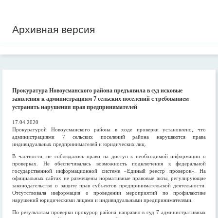
Архивная версия
Прокуратура Новоусманского района предъявила в суд исковые
заявления к администрациям 7 сельских поселений с требованием
устранить нарушения прав предпринимателей
17.04.2020
Прокуратурой Новоусманского района в ходе проверки установлено, что
администрациями 7 сельских поселений района нарушаются права
индивидуальных предпринимателей и юридических лиц.
В частности, не соблюдалось право на доступ к необходимой информации о
проверках. Не обеспечивалась возможность подключения к федеральной
государственной информационной системе «Единый реестр проверок». На
официальных сайтах не размещены нормативные правовые акты, регулирующие
законодательство о защите прав субъектов предпринимательской деятельности.
Отсутствовала информация о проведении мероприятий по профилактике
нарушений юридическими лицами и индивидуальными предпринимателями.
По результатам проверки прокурор района направил в суд 7 административных