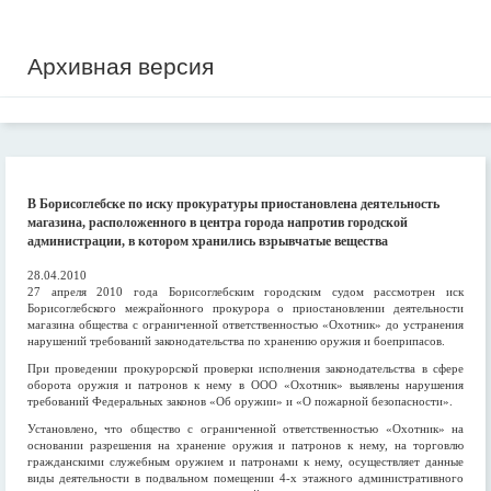
Архивная версия
В Борисоглебске по иску прокуратуры приостановлена деятельность
магазина, расположенного в центра города напротив городской
администрации, в котором хранились взрывчатые вещества
28.04.2010
27 апреля 2010 года Борисоглебским городским судом рассмотрен иск
Борисоглебского межрайонного прокурора о приостановлении деятельности
магазина общества с ограниченной ответственностью «Охотник» до устранения
нарушений требований законодательства по хранению оружия и боеприпасов.
При проведении прокурорской проверки исполнения законодательства в сфере
оборота оружия и патронов к нему в ООО «Охотник» выявлены нарушения
требований Федеральных законов «Об оружии» и «О пожарной безопасности».
Установлено, что общество с ограниченной ответственностью «Охотник» на
основании разрешения на хранение оружия и патронов к нему, на торговлю
гражданскими служебным оружием и патронами к нему, осуществляет данные
виды деятельности в подвальном помещении 4-х этажного административного