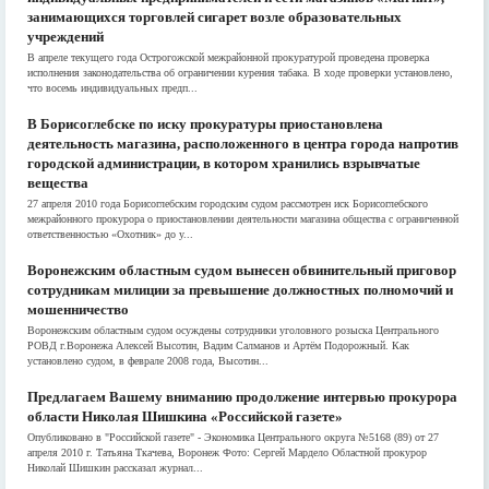
занимающихся торговлей сигарет возле образовательных
учреждений
В апреле текущего года Острогожской межрайонной прокуратурой проведена проверка
исполнения законодательства об ограничении курения табака. В ходе проверки установлено,
что восемь индивидуальных предп...
В Борисоглебске по иску прокуратуры приостановлена
деятельность магазина, расположенного в центра города напротив
городской администрации, в котором хранились взрывчатые
вещества
27 апреля 2010 года Борисоглебским городским судом рассмотрен иск Борисоглебского
межрайонного прокурора о приостановлении деятельности магазина общества с ограниченной
ответственностью «Охотник» до у...
Воронежским областным судом вынесен обвинительный приговор
сотрудникам милиции за превышение должностных полномочий и
мошенничество
Воронежским областным судом осуждены сотрудники уголовного розыска Центрального
РОВД г.Воронежа Алексей Высотин, Вадим Салманов и Артём Подорожный. Как
установлено судом, в феврале 2008 года, Высотин...
Предлагаем Вашему вниманию продолжение интервью прокурора
области Николая Шишкина «Российской газете»
Опубликовано в "Российской газете" - Экономика Центрального округа №5168 (89) от 27
апреля 2010 г. Татьяна Ткачева, Воронеж Фото: Сергей Мардело Областной прокурор
Николай Шишкин рассказал журнал...