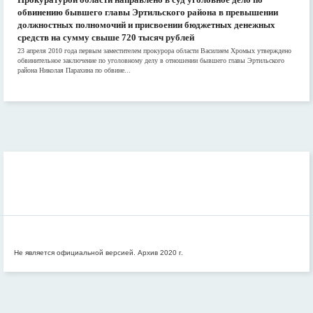
обвинению бывшего главы Эртильского района в превышении
должностных полномочий и присвоении бюджетных денежных
средств на сумму свыше 720 тысяч рублей
23 апреля 2010 года первым заместителем прокурора области Василием Хромых утверждено
обвинительное заключение по уголовному делу в отношении бывшего главы Эртильского
района Николая Парахина по обвине...
Не является официальной версией. Архив 2020 г.