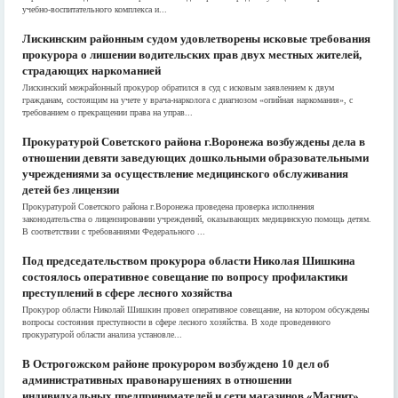
учебно-воспитательного комплекса и...
Лискинским районным судом удовлетворены исковые требования
прокурора о лишении водительских прав двух местных жителей,
страдающих наркоманией
Лискинский межрайонный прокурор обратился в суд с исковым заявлением к двум
гражданам, состоящим на учете у врача-нарколога с диагнозом «опийная наркомания», с
требованием о прекращении права на управ...
Прокуратурой Советского района г.Воронежа возбуждены дела в
отношении девяти заведующих дошкольными образовательными
учреждениями за осуществление медицинского обслуживания
детей без лицензии
Прокуратурой Советского района г.Воронежа проведена проверка исполнения
законодательства о лицензировании учреждений, оказывающих медицинскую помощь детям.
В соответствии с требованиями Федерального ...
Под председательством прокурора области Николая Шишкина
состоялось оперативное совещание по вопросу профилактики
преступлений в сфере лесного хозяйства
Прокурор области Николай Шишкин провел оперативное совещание, на котором обсуждены
вопросы состояния преступности в сфере лесного хозяйства. В ходе проведенного
прокуратурой области анализа установле...
В Острогожском районе прокурором возбуждено 10 дел об
административных правонарушениях в отношении
индивидуальных предпринимателей и сети магазинов «Магнит»,