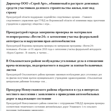
Директор ООО «Строй Арт», обвиняемый в растрате денежных
средств участников долевого строительства жилья, взят под
стражу
Прокуратурой области поддержано ходатайство следственных органов – Главного
следственного управления при ГУВД по Воронежской области об изменении меры пресечения
учредителю и директору общества с огра...
Прокуратурой города завершена проверка по материалам
телепрограммы «Вести-24» о затоплении участка федеральной
автотрассы и нарушении прав автомобилистов
Прокуратурой Воронежа проведена проверка по материалам программы «Вести-24»
телеканала «Россия» от 01 апреля 2010 года о затоплении участка федеральной автодороги
«Курск-Саратов». В сюжете, в частнос...
В Ольховатском районе возбуждены уголовные дела в отношении
врача-психиатра, подозреваемого в выдаче за взятки больничных
листов
Прокуратурой Ольховатского района признано законным возбуждение двух уголовных дел
по фактам получения врачом муниципального учреждения здравоохранения «Ольховатская
центральная районная больница» взя...
Прокурор Новоусманского района обратился в суд в интересах
местного населения с заявлением о приведении автомобильных
дорог в надлежащее состояние
Прокуратурой Новоусманского района совместно с сотрудниками ГИБДД проведена проверка
соответствия технического состояния автомобильных дорог Усманского 1-го сельского
поселения требованиям законодател...