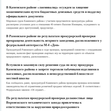
В Каменском районе «лжеинвалид» осужден за хищение
мошенническим путем бюджетных денежных средств и подделку
официального документа
Мировым судом Каменского района с участием представителя прокуратуры района
рассмотрено уголовное дело в отношении 40-летнего Василия Изюмцева, осужденного за
совершение двух преступлений, предусмотре...
В Рамонском районе по результатам прокурорской проверки
прекращена деятельность игорного заведения, расположенного у
федеральной автотрассы М-4 «Дон»
Прокуратурой Рамонского района в ходе проверки, проведенной совместно с сотрудниками
милиции, выявлен факт проведения азартных игр на территории одного из объектов
придорожного сервиса, расположенного...
Вступили в законную силу решения суда по иску прокурора
Каменского района о запрете торговли табачными изделиями в
магазинах, расположенных в непосредственной близости от
местной школы
Как сообщалось ранее, прокуратурой Каменского района проведена проверка исполнения
законодательства об ограничении розничной продажи табачных изделий. В соответствии с
Федеральным законом «Об огранич...
По результатам прокурорской проверки должностные лица
Воронежского механического завода привлечены к
ответственности за нарушения природоохранного