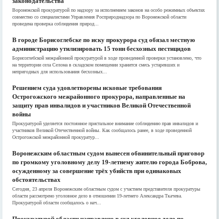
законодательства
Воронежской прокуратурой по надзору за исполнением законов на особо режимных объектах
совместно со специалистами Управления Росприроднадзора по Воронежской области
проведена проверка соблюдения природ...
В городе Борисоглебске по иску прокурора суд обязал местную
администрацию утилизировать 15 тонн бесхозных пестицидов
Борисоглебской межрайонной прокуратурой в ходе проведенной проверки установлено, что
на территории села Селома в складском помещении хранится смесь устаревших и
непригодных для использования бесхозных...
Решением суда удовлетворены исковые требования
Острогожского межрайонного прокурора, направленные на
защиту прав инвалидов и участников Великой Отечественной
войны
Прокуратурой уделяется постоянное пристальное внимание соблюдению прав инвалидов и
участников Великой Отечественной войны. Как сообщалось ранее, в ходе проведенной
Острогожской межрайонной прокуратур...
Воронежским областным судом вынесен обвинительный приговор
по громкому уголовному делу 19-летнему жителю города Боброва,
осужденному за совершение трёх убийств при одинаковых
обстоятельствах
Сегодня, 23 апреля Воронежским областным судом с участием представителя прокуратуры
области рассмотрено уголовное дело в отношении 19-летнего Александра Ткачева.
Прокуратурой области сообщалось о нач...
Прокуратурой области направлено в суд уголовное дело по