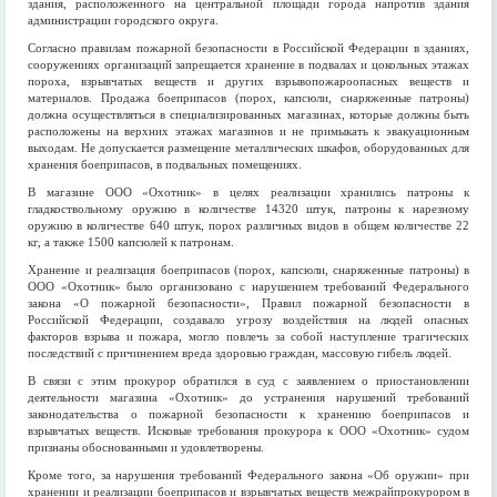
здания, расположенного на центральной площади города напротив здания
администрации городского округа.
Согласно правилам пожарной безопасности в Российской Федерации в зданиях,
сооружениях организаций запрещается хранение в подвалах и цокольных этажах
пороха, взрывчатых веществ и других взрывопожароопасных веществ и
материалов. Продажа боеприпасов (порох, капсюли, снаряженные патроны)
должна осуществляться в специализированных магазинах, которые должны быть
расположены на верхних этажах магазинов и не примыкать к эвакуационным
выходам. Не допускается размещение металлических шкафов, оборудованных для
хранения боеприпасов, в подвальных помещениях.
В магазине ООО «Охотник» в целях реализации хранились патроны к
гладкоствольному оружию в количестве 14320 штук, патроны к нарезному
оружию в количестве 640 штук, порох различных видов в общем количестве 22
кг, а также 1500 капсюлей к патронам.
Хранение и реализация боеприпасов (порох, капсюли, снаряженные патроны) в
ООО «Охотник» было организовано с нарушением требований Федерального
закона «О пожарной безопасности», Правил пожарной безопасности в
Российской Федерации, создавало угрозу воздействия на людей опасных
факторов взрыва и пожара, могло повлечь за собой наступление трагических
последствий с причинением вреда здоровью граждан, массовую гибель людей.
В связи с этим прокурор обратился в суд с заявлением о приостановлении
деятельности магазина «Охотник» до устранения нарушений требований
законодательства о пожарной безопасности к хранению боеприпасов и
взрывчатых веществ. Исковые требования прокурора к ООО «Охотник» судом
признаны обоснованными и удовлетворены.
Кроме того, за нарушения требований Федерального закона «Об оружии» при
хранении и реализации боеприпасов и взрывчатых веществ межрайпрокурором в