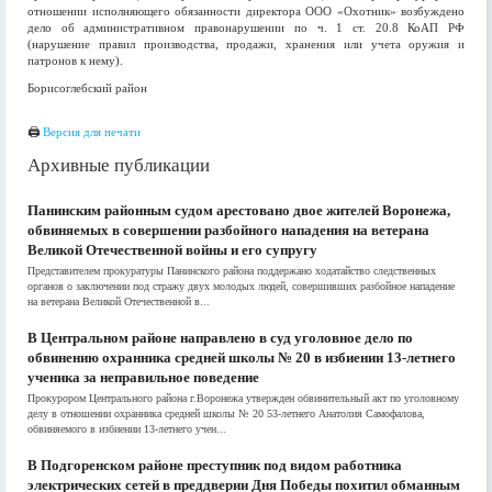
отношении исполняющего обязанности директора ООО «Охотник» возбуждено
дело об административном правонарушении по ч. 1 ст. 20.8 КоАП РФ
(нарушение правил производства, продажи, хранения или учета оружия и
патронов к нему).
Борисоглебский район
🖨
Версия для печати
Архивные публикации
Панинским районным судом арестовано двое жителей Воронежа,
обвиняемых в совершении разбойного нападения на ветерана
Великой Отечественной войны и его супругу
Представителем прокуратуры Панинского района поддержано ходатайство следственных
органов о заключении под стражу двух молодых людей, совершивших разбойное нападение
на ветерана Великой Отечественной в...
В Центральном районе направлено в суд уголовное дело по
обвинению охранника средней школы № 20 в избиении 13-летнего
ученика за неправильное поведение
Прокурором Центрального района г.Воронежа утвержден обвинительный акт по уголовному
делу в отношении охранника средней школы № 20 53-летнего Анатолия Самофалова,
обвиняемого в избиении 13-летнего учен...
В Подгоренском районе преступник под видом работника
электрических сетей в преддверии Дня Победы похитил обманным