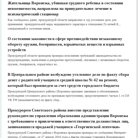
Жительница Воронежа, убившая грудного ребенка в состоянии
невменяемости, направлена на принудительное лечение в
психиатрический стационар
Как сообщалось ранее, прокуратурой области направлено в суд уголовное дело для
применения принудительной меры медицинского характера в отношении 25-летней К.,
совершившей в состоянии невме...
О состоянии законности в сфере противодействия незаконному
обороту оружия, боеприпасов, взрывчатых веществ и взрывных
устройств
Прокуратурой области проведена проверка исполнения требований законодательства по
предупреждению, выявлению и раскрытию преступлений, связанных с незаконным оборотом
оружия, боеприпасов, взрывчатых ве...
В Центральном районе возбуждено уголовное дело по факту сбора
денег с родителей учащихся средней школы № 42 на ремонт,
который был произведен за счет средств городского бюджета
Прокуратурой Центрального района г.Воронежа признано законным и обоснованным
возбуждение уголовного дела по признакам преступления, предусмотренного частью 1 ст.159
УК РФ (мошенничество) по факту сбор...
Прокурором Советского района внесено представление
руководителю управления образования администрации Воронежа
с требованием о привлечении к ответственности должностных лиц,
занимавшихся продажей учащимся «Георгиевской ленточки»
Прокуратурой Советского района г.Воронежа проведена проверка по сообщению Интернет-
портала «Собеседник» от 27 апреля 2010 года о фактах продажи учащимся Воронежского