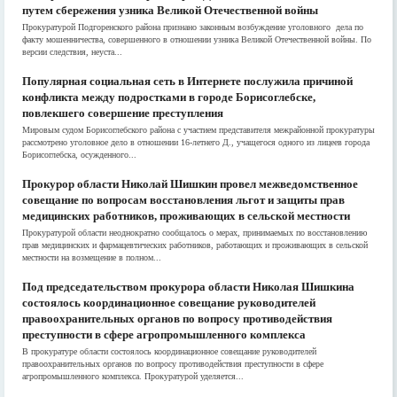
путем сбережения узника Великой Отечественной войны
Прокуратурой Подгоренского района признано законным возбуждение уголовного дела по
факту мошенничества, совершенного в отношении узника Великой Отечественной войны. По
версии следствия, неуста...
Популярная социальная сеть в Интернете послужила причиной
конфликта между подростками в городе Борисоглебске,
повлекшего совершение преступления
Мировым судом Борисоглебского района с участием представителя межрайонной прокуратуры
рассмотрено уголовное дело в отношении 16-летнего Д., учащегося одного из лицеев города
Борисоглебска, осужденного...
Прокурор области Николай Шишкин провел межведомственное
совещание по вопросам восстановления льгот и защиты прав
медицинских работников, проживающих в сельской местности
Прокуратурой области неоднократно сообщалось о мерах, принимаемых по восстановлению
прав медицинских и фармацевтических работников, работающих и проживающих в сельской
местности на возмещение в полном...
Под председательством прокурора области Николая Шишкина
состоялось координационное совещание руководителей
правоохранительных органов по вопросу противодействия
преступности в сфере агропромышленного комплекса
В прокуратуре области состоялось координационное совещание руководителей
правоохранительных органов по вопросу противодействия преступности в сфере
агропромышленного комплекса. Прокуратурой уделяется...