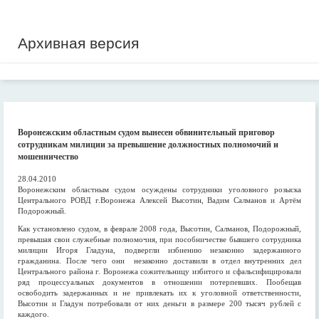
Архивная версия
Воронежским областным судом вынесен обвинительный приговор
сотрудникам милиции за превышение должностных полномочий и
мошенничество
28.04.2010
Воронежским областным судом осуждены сотрудники уголовного розыска
Центрального РОВД г.Воронежа Алексей Высотин, Вадим Салманов и Артём
Подорожный.
Как установлено судом, в феврале 2008 года, Высотин, Салманов, Подорожный,
превышая свои служебные полномочия, при пособничестве бывшего сотрудника
милиции Игоря Гладуна, подвергли избиению незаконно задержанного
гражданина. После чего они незаконно доставили в отдел внутренних дел
Центрального района г. Воронежа сожительницу избитого и сфальсифицировали
ряд процессуальных документов в отношении потерпевших. Пообещав
освободить задержанных и не привлекать их к уголовной ответственности,
Высотин и Гладун потребовали от них деньги в размере 200 тысяч рублей с
каждого.