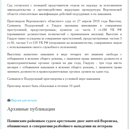
Суд согласился с позицией представителя отдела по надзору за исполнением
законодательства о противодействии коррупции прокуратуры Воронежской
области относительно квалификации действий подсудимых и их наказания.
Приговором Воронежского областного суда от 27 апреля 2010 года Высотин,
Салманов, Подорожный и Гладун признаны виновными в совершении
преступлений, предусмотренных; пунктом «а» части 3 ст.286 УК РФ
(превышение должностных полномочий с применением насилия). Высотин и
Гладун также осуждены за совершение преступлений, предусмотренных частью 3
ст.30, частью 3 ст.159 УК РФ (покушение на мошенничество, совершенное лицом
с использованием своего служебного положения).
Высотину назначено наказание в виде четырех лет лишения свободы с
отбыванием в колонии общего режима, с лишением права занимать должности в
правоохранительных органах сроком на два года, Гладуну - три года шесть
месяцев с отбыванием наказания в колонии общего режима, с лишением права
занимать должности в правоохранительных органах сроком на один год.
Салманов и Подорожный приговорены к условной мере наказания.
Приговор может быть обжалован в течение 10 дней.
🖨
Версия для печати
Архивные публикации
Панинским районным судом арестовано двое жителей Воронежа,
обвиняемых в совершении разбойного нападения на ветерана