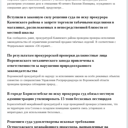
рассмотрено уголовное дело в отношении 40-летнего Василия Изюмцева, осужденного за
совершение двух преступлений, предусмотре...
Вступили в законную силу решения суда по иску прокурора
Каменского района о запрете торговли табачными изделиями в
магазинах, расположенных в непосредственной близости от
местной школы
Как сообщалось ранее, прокуратурой Каменского района проведена проверка исполнения
законодательства об ограничении розничной продажи табачных изделий. В соответствии с
Федеральным законом «Об огранич...
По результатам прокурорской проверки должностные лица
Воронежского механического завода привлечены к
ответственности за нарушения природоохранного
законодательства
Воронежской прокуратурой по надзору за исполнением законов на особо режимных объектах
совместно со специалистами Управления Росприроднадзора по Воронежской области
проведена проверка соблюдения природ...
В городе Борисоглебске по иску прокурора суд обязал местную
администрацию утилизировать 15 тонн бесхозных пестицидов
Борисоглебской межрайонной прокуратурой в ходе проведенной проверки установлено, что
на территории села Селома в складском помещении хранится смесь устаревших и
непригодных для использования бесхозных...
Решением суда удовлетворены исковые требования
Острогожского межрайонного прокурора, направленные на