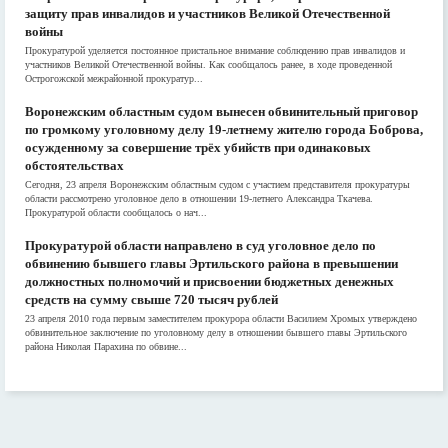
защиту прав инвалидов и участников Великой Отечественной
войны
Прокуратурой уделяется постоянное пристальное внимание соблюдению прав инвалидов и
участников Великой Отечественной войны. Как сообщалось ранее, в ходе проведенной
Острогожской межрайонной прокуратур...
Воронежским областным судом вынесен обвинительный приговор
по громкому уголовному делу 19-летнему жителю города Боброва,
осужденному за совершение трёх убийств при одинаковых
обстоятельствах
Сегодня, 23 апреля Воронежским областным судом с участием представителя прокуратуры
области рассмотрено уголовное дело в отношении 19-летнего Александра Ткачева.
Прокуратурой области сообщалось о нач...
Прокуратурой области направлено в суд уголовное дело по
обвинению бывшего главы Эртильского района в превышении
должностных полномочий и присвоении бюджетных денежных
средств на сумму свыше 720 тысяч рублей
23 апреля 2010 года первым заместителем прокурора области Василием Хромых утверждено
обвинительное заключение по уголовному делу в отношении бывшего главы Эртильского
района Николая Парахина по обвине...