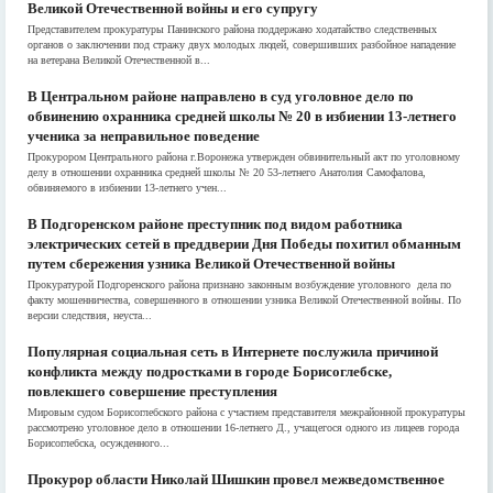
Великой Отечественной войны и его супругу
Представителем прокуратуры Панинского района поддержано ходатайство следственных
органов о заключении под стражу двух молодых людей, совершивших разбойное нападение
на ветерана Великой Отечественной в...
В Центральном районе направлено в суд уголовное дело по
обвинению охранника средней школы № 20 в избиении 13-летнего
ученика за неправильное поведение
Прокурором Центрального района г.Воронежа утвержден обвинительный акт по уголовному
делу в отношении охранника средней школы № 20 53-летнего Анатолия Самофалова,
обвиняемого в избиении 13-летнего учен...
В Подгоренском районе преступник под видом работника
электрических сетей в преддверии Дня Победы похитил обманным
путем сбережения узника Великой Отечественной войны
Прокуратурой Подгоренского района признано законным возбуждение уголовного дела по
факту мошенничества, совершенного в отношении узника Великой Отечественной войны. По
версии следствия, неуста...
Популярная социальная сеть в Интернете послужила причиной
конфликта между подростками в городе Борисоглебске,
повлекшего совершение преступления
Мировым судом Борисоглебского района с участием представителя межрайонной прокуратуры
рассмотрено уголовное дело в отношении 16-летнего Д., учащегося одного из лицеев города
Борисоглебска, осужденного...
Прокурор области Николай Шишкин провел межведомственное