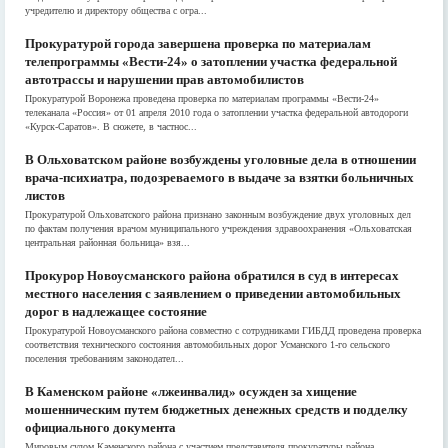
учредителю и директору общества с огра...
Прокуратурой города завершена проверка по материалам
телепрограммы «Вести-24» о затоплении участка федеральной
автотрассы и нарушении прав автомобилистов
Прокуратурой Воронежа проведена проверка по материалам программы «Вести-24»
телеканала «Россия» от 01 апреля 2010 года о затоплении участка федеральной автодороги
«Курск-Саратов». В сюжете, в частнос...
В Ольховатском районе возбуждены уголовные дела в отношении
врача-психиатра, подозреваемого в выдаче за взятки больничных
листов
Прокуратурой Ольховатского района признано законным возбуждение двух уголовных дел
по фактам получения врачом муниципального учреждения здравоохранения «Ольховатская
центральная районная больница» взя...
Прокурор Новоусманского района обратился в суд в интересах
местного населения с заявлением о приведении автомобильных
дорог в надлежащее состояние
Прокуратурой Новоусманского района совместно с сотрудниками ГИБДД проведена проверка
соответствия технического состояния автомобильных дорог Усманского 1-го сельского
поселения требованиям законодател...
В Каменском районе «лжеинвалид» осужден за хищение
мошенническим путем бюджетных денежных средств и подделку
официального документа
Мировым судом Каменского района с участием представителя прокуратуры района