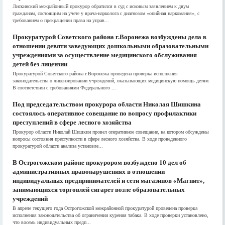
Лискинский межрайонный прокурор обратился в суд с исковым заявлением к двум
гражданам, состоящим на учете у врача-нарколога с диагнозом «опийная наркомания», с
требованием о прекращении права на управ...
Прокуратурой Советского района г.Воронежа возбуждены дела в
отношении девяти заведующих дошкольными образовательными
учреждениями за осуществление медицинского обслуживания
детей без лицензии
Прокуратурой Советского района г.Воронежа проведена проверка исполнения
законодательства о лицензировании учреждений, оказывающих медицинскую помощь детям.
В соответствии с требованиями Федерального ...
Под председательством прокурора области Николая Шишкина
состоялось оперативное совещание по вопросу профилактики
преступлений в сфере лесного хозяйства
Прокурор области Николай Шишкин провел оперативное совещание, на котором обсуждены
вопросы состояния преступности в сфере лесного хозяйства. В ходе проведенного
прокуратурой области анализа установле...
В Острогожском районе прокурором возбуждено 10 дел об
административных правонарушениях в отношении
индивидуальных предпринимателей и сети магазинов «Магнит»,
занимающихся торговлей сигарет возле образовательных
учреждений
В апреле текущего года Острогожской межрайонной прокуратурой проведена проверка
исполнения законодательства об ограничении курения табака. В ходе проверки установлено,
что восемь индивидуальных предп...