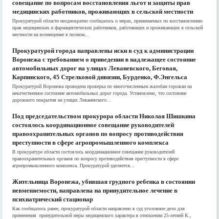
совещание по вопросам восстановления льгот и защиты прав
медицинских работников, проживающих в сельской местности
Прокуратурой области неоднократно сообщалось о мерах, принимаемых по восстановлению
прав медицинских и фармацевтических работников, работающих и проживающих в сельской
местности на возмещение в полном...
Прокуратурой города направлены иски в суд к администрации
Воронежа с требованием о приведении в надлежащее состояние
автомобильных дорог на улицах Леваневского, Беговая,
Карпинского, 45 Стрелковой дивизии, Бурденко, Ф.Энгельса
Прокуратурой Воронежа проведена проверка по многочисленным жалобам горожан на
некачественное состояние автомобильных дорог города. Установлено, что состояние
дорожного покрытия на улицах Леваневского...
Под председательством прокурора области Николая Шишкина
состоялось координационное совещание руководителей
правоохранительных органов по вопросу противодействия
преступности в сфере агропромышленного комплекса
В прокуратуре области состоялось координационное совещание руководителей
правоохранительных органов по вопросу противодействия преступности в сфере
агропромышленного комплекса. Прокуратурой уделяется...
Жительница Воронежа, убившая грудного ребенка в состоянии
невменяемости, направлена на принудительное лечение в
психиатрический стационар
Как сообщалось ранее, прокуратурой области направлено в суд уголовное дело для
применения принудительной меры медицинского характера в отношении 25-летней К.,