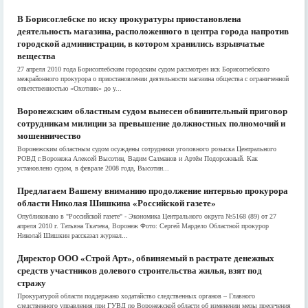
В Борисоглебске по иску прокуратуры приостановлена
деятельность магазина, расположенного в центра города напротив
городской администрации, в котором хранились взрывчатые
вещества
27 апреля 2010 года Борисоглебским городским судом рассмотрен иск Борисоглебского
межрайонного прокурора о приостановлении деятельности магазина общества с ограниченной
ответственностью «Охотник» до у...
Воронежским областным судом вынесен обвинительный приговор
сотрудникам милиции за превышение должностных полномочий и
мошенничество
Воронежским областным судом осуждены сотрудники уголовного розыска Центрального
РОВД г.Воронежа Алексей Высотин, Вадим Салманов и Артём Подорожный. Как
установлено судом, в феврале 2008 года, Высотин...
Предлагаем Вашему вниманию продолжение интервью прокурора
области Николая Шишкина «Российской газете»
Опубликовано в "Российской газете" - Экономика Центрального округа №5168 (89) от 27
апреля 2010 г. Татьяна Ткачева, Воронеж Фото: Сергей Мардело Областной прокурор
Николай Шишкин рассказал журнал...
Директор ООО «Строй Арт», обвиняемый в растрате денежных
средств участников долевого строительства жилья, взят под
стражу
Прокуратурой области поддержано ходатайство следственных органов – Главного
следственного управления при ГУВД по Воронежской области об изменении меры пресечения