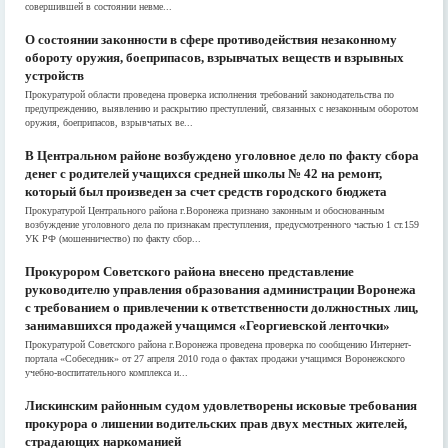
совершившей в состоянии невме...
О состоянии законности в сфере противодействия незаконному
обороту оружия, боеприпасов, взрывчатых веществ и взрывных
устройств
Прокуратурой области проведена проверка исполнения требований законодательства по
предупреждению, выявлению и раскрытию преступлений, связанных с незаконным оборотом
оружия, боеприпасов, взрывчатых ве...
В Центральном районе возбуждено уголовное дело по факту сбора
денег с родителей учащихся средней школы № 42 на ремонт,
который был произведен за счет средств городского бюджета
Прокуратурой Центрального района г.Воронежа признано законным и обоснованным
возбуждение уголовного дела по признакам преступления, предусмотренного частью 1 ст.159
УК РФ (мошенничество) по факту сбор...
Прокурором Советского района внесено представление
руководителю управления образования администрации Воронежа
с требованием о привлечении к ответственности должностных лиц,
занимавшихся продажей учащимся «Георгиевской ленточки»
Прокуратурой Советского района г.Воронежа проведена проверка по сообщению Интернет-
портала «Собеседник» от 27 апреля 2010 года о фактах продажи учащимся Воронежского
учебно-воспитательного комплекса и...
Лискинским районным судом удовлетворены исковые требования
прокурора о лишении водительских прав двух местных жителей,
страдающих наркоманией