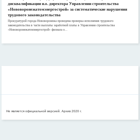
дисквалификации и.о. директора Управлении строительства
«Нововоронежатомэнергострой» за систематические нарушения
трудового законодательства
Прокуратурой города Нововоронежа проведена проверка исполнения трудового
законодательства в части выплаты заработной платы в Управлении строительства
«Нововоронежатомэнергострой» филиала о...
Не является официальной версией. Архив 2020 г.