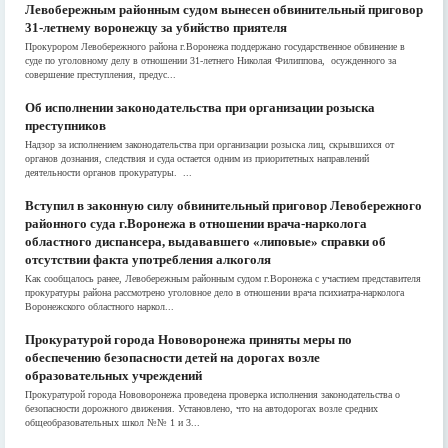
Левобережным районным судом вынесен обвинительный приговор
31-летнему воронежцу за убийство приятеля
Прокурором Левобережного района г.Воронежа поддержано государственное обвинение в
суде по уголовному делу в отношении 31-летнего Николая Филиппова, осужденного за
совершение преступления, предус...
Об исполнении законодательства при организации розыска
преступников
Надзор за исполнением законодательства при организации розыска лиц, скрывшихся от
органов дознания, следствия и суда остается одним из приоритетных направлений
деятельности органов прокуратуры. ...
Вступил в законную силу обвинительный приговор Левобережного
районного суда г.Воронежа в отношении врача-нарколога
областного диспансера, выдававшего «липовые» справки об
отсутствии факта употребления алкоголя
Как сообщалось ранее, Левобережным районным судом г.Воронежа с участием представителя
прокуратуры района рассмотрено уголовное дело в отношении врача психиатра-нарколога
Воронежского областного наркол...
Прокуратурой города Нововоронежа приняты меры по
обеспечению безопасности детей на дорогах возле
образовательных учреждений
Прокуратурой города Нововоронежа проведена проверка исполнения законодательства о
безопасности дорожного движения. Установлено, что на автодорогах возле сред­них
общеобразовательных школ №№ 1 и 3...