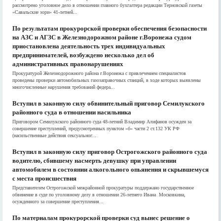
рассмотрено уголовное дело в отношении главного бухгалтера редакции Терновской газеты
«Савальские зори» 41-летней...
По результатам прокурорской проверки обеспечения безопасности
на АЗС и АГЗС в Железнодорожном районе г.Воронежа судом
приостановлена деятельность трех индивидуальных
предпринимателей, возбуждено несколько дел об
административных правонарушениях
Прокуратурой Железнодорожного района г.Воронежа с привлечением специалистов
проведены проверки автомобильных газозаправочных станций, в ходе которых выявлены
многочисленные нарушения требований федера...
Вступил в законную силу обвинительный приговор Семилукского
районного суда в отношении насильника
Приговором Семилукского районного суда 48-летний Владимир Алифанов осужден за
совершение преступлений, предусмотренных пунктом «б» части 2 ст.132 УК РФ
(насильственные действия сексуальног...
Вступил в законную силу приговор Острогожского районного суда
водителю, сбившему насмерть девушку при управлении
автомобилем в состоянии алкогольного опьянения и скрывшемуся
с места происшествия
Представителем Острогожской межрайонной прокуратуры поддержано государственное
обвинение в суде по уголовному делу в отношении 26-летнего Ивана Московкина,
осужденного за совершение преступления...
По материалам прокурорской проверки суд вынес решение о