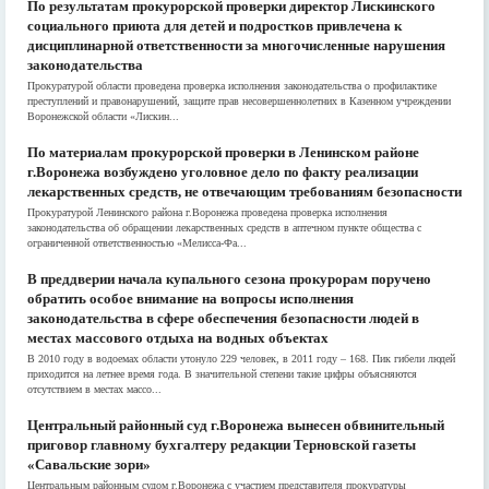
По результатам прокурорской проверки директор Лискинского
социального приюта для детей и подростков привлечена к
дисциплинарной ответственности за многочисленные нарушения
законодательства
Прокуратурой области проведена проверка исполнения законодательства о профилактике
преступлений и правонарушений, защите прав несовершеннолетних в Казенном учреждении
Воронежской области «Лискин...
По материалам прокурорской проверки в Ленинском районе
г.Воронежа возбуждено уголовное дело по факту реализации
лекарственных средств, не отвечающим требованиям безопасности
Прокуратурой Ленинского района г.Воронежа проведена проверка исполнения
законодательства об обращении лекарственных средств в аптечном пункте общества с
ограниченной ответственностью «Мелисса-Фа...
В преддверии начала купального сезона прокурорам поручено
обратить особое внимание на вопросы исполнения
законодательства в сфере обеспечения безопасности людей в
местах массового отдыха на водных объектах
В 2010 году в водоемах области утонуло 229 человек, в 2011 году – 168. Пик гибели людей
приходится на летнее время года. В значительной степени такие цифры объясняются
отсутствием в местах массо...
Центральный районный суд г.Воронежа вынесен обвинительный
приговор главному бухгалтеру редакции Терновской газеты
«Савальские зори»
Центральным районным судом г.Воронежа с участием представителя прокуратуры