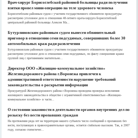
Врач-хирург Борисоглебской районной больницы ради получения
взятки провел мини-операцию на теле здорового человека
Борисоглебским районным судом с участием государственного обвинителя прокуратуры
рассмотрено уголовное дело в отношении 48-летнего врача-хирурга Борисоглебской
центральной районной больницы Алексея Ма...
Бутурлиновским районным судом вынесен обвинительный
приговор в отношении семи подсудимых, совершивших более 30
автомобильных краж ради развлечения
Бутурлиновским районным судом с участием государственного обвинителя прокуратуры
рассмотрено уголовное дело в отношении семи подсудимых, по факту совершения кражи
группой лиц с причинением значительно...
Директор ООО «Жилищно-коммунальное хозяйство»
Железнодорожного района г.Воронежа привлечен к
административной ответственности нарушение требований
законодательства о раскрытии информации
Прокуратурой Железнодорожного района г.Воронежа проведена проверка исполнения
жилищного законодательства в обществе с ограниченной ответственностью «Жилищно-
коммунальное хозяйство» в части...
О состоянии законности в деятельности органов внутренних дел по
розыску без вести пропавших граждан
На протяжении ряда лет на территории нашего субъекта число сообщений о пропавших без
вести, поступающих в правоохранительные органы, остается стабильно высоким. Так, в 2007
году, согласно статистичес...