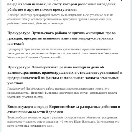
банде из семи человек, на счету которой разбойные нападения,
убийство и другие тяжкие преступления
В ноябре 2009 года прокуратурой области было направлено в суд уголовное дело по
обвинению семи участников организованной преступной группы в совершении ряда
разбойных нападений, убийстве, а также прес...
Прокуратура Эртильского района защитила жилищные права
граждан, прекратив незаконно взимание непредусмотренных
платежей
Прокуратура Эртильского района выявлены существенные нарушения жилищного
законодательства в деятельности общества с ограниченной ответственностью Генеральная
Управляющая Компания «Эртиль-жилье&r...
Прокуратура Левобережного района возбудила дела об
административных правонарушениях в отношении организаций и
предпринимателей по фактам самовольного захвата земельных
участков
Прокуратурой Левобережного района проведена проверка исполнения земельного
законодательства. Проверкой выявлены многочисленные случаи самовольного захвата
земельных участков со стор...
Бомж осужден в городе Борисоглебске за развратные действия в
отношении малолетней девочки
Борисоглебским городским судом с участием государственного обвинителя прокуратуры
рассмотрено уголовное дело в отношении 40-летнего Юрия Васильева, без определенного
места жительства, осужденного за с...