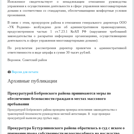
Изложенное свидетельствует о ненадлежащим отношении руководства
управления к осуществлению деятельности в сфере управления многоквартирным
домами в соответствии со стандартами, обеспечивающими комфортные условия
проживания.
В связи с этим, прокурором района в отношении генерального директора ООО
«УК Родники» возбуждено дело об административном правонарушении,
предусмотренном частью 1 ст.7.23.1 КоАП РФ (нарушение требований
законодательства о раскрытии информации организациями, осуществляющими
деятельность в сфере управления многоквартирными домами).
По результатам рассмотрения директор привлечен к административной
ответственности в виде штрафа в сумме 30 тысяч рублей.
Воронеж. Советский район
🖨
Версия для печати
Архивные публикации
Прокуратурой Бобровского района принимаются меры по
обеспечению безопасности граждан в местах массового
пребывания
Прокуратурой Бобровского района проведена проверка исполнения законодательства о
транспортной безопасности руководством местной автостанции. В ходе проверки
прокуратурой выявлен ряд грубых нару...
Прокуратура Бутурлиновского района обратилась в суд с иском о
признании права собственности недееспособного на наследство