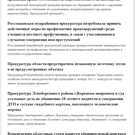
Бутурлиновской прокуратурой проведена проверка по обращению заявителя о нарушении
права наследства в отношении его родственника, который решением суда признан
недееспособным. Прокурорской проверкой у...
Россошанская межрайонная прокуратура потребовала принять
действенные меры по профилактике правонарушений среди
учащихся местного профучилища, в связи с участившимися
случаями совершения ими преступлений
Россощанской межрайонной прокуратурой проведена проверка исполнения законодательства,
направленного на профилактику безнадзорности и правонарушений несовершеннолетних в
областном государственном бюдже...
Прокуратура области предотвратила незаконную заготовку лесов
в не предусмотренных объемах
Прокуратурой Воронежской области проведена проверка соблюдения Управлением лесного
хозяйства области законодательства при проведении в октябре 2011 г. конкурса по отбору
заявок на реализацию приоритет...
Прокуратура Левобережного района г.Воронежа направила в суд
уголовное дело по обвинению 20-летнего водителя в совершении
ДТП в составе свадебного кортежа, повлекшего человеческие
жертвы
Прокурором Левобережного района г.Воронежа утверждено обвинительное заключение по
уголовному делу в отношении 20-летнего Александра Никулина, обвиняемого в совершении
преступления, предусмотренн...
Воронежским областным судом вынесен обвинительный приговор