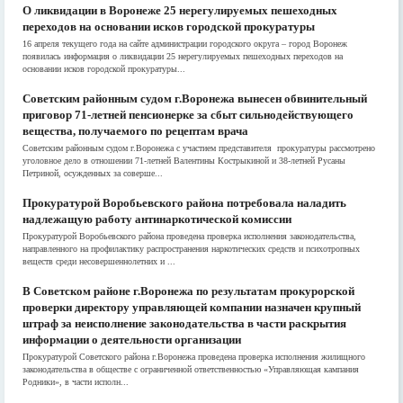
О ликвидации в Воронеже 25 нерегулируемых пешеходных
переходов на основании исков городской прокуратуры
16 апреля текущего года на сайте администрации городского округа – город Воронеж
появилась информация о ликвидации 25 нерегулируемых пешеходных переходов на
основании исков городской прокуратуры...
Советским районным судом г.Воронежа вынесен обвинительный
приговор 71-летней пенсионерке за сбыт сильнодействующего
вещества, получаемого по рецептам врача
Советским районным судом г.Воронежа с участием представителя прокуратуры рассмотрено
уголовное дело в отношении 71-летней Валентины Кострыкиной и 38-летней Русаны
Петриной, осужденных за соверше...
Прокуратурой Воробьевского района потребовала наладить
надлежащую работу антинаркотической комиссии
Прокуратурой Воробьевского района проведена проверка исполнения законодательства,
направленного на профилактику распространения наркотических средств и психотропных
веществ среди несовершеннолетних и ...
В Советском районе г.Воронежа по результатам прокурорской
проверки директору управляющей компании назначен крупный
штраф за неисполнение законодательства в части раскрытия
информации о деятельности организации
Прокуратурой Советского района г.Воронежа проведена проверка исполнения жилищного
законодательства в обществе с ограниченной ответственностью «Управляющая кампания
Родники», в части исполн...