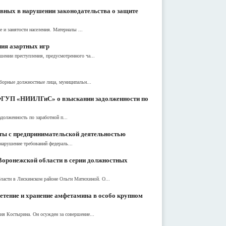
овных в нарушении законодательства о защите
 и занятости населения. Материалы ...
ния азартных игр
ении преступления, предусмотренного ча...
ыборные должностные лица, муниципальн...
в ФГУП «НИИЛГиС» о взыскании задолженности по
олженность по заработной п...
ты с предпринимательской деятельностью
арушение требований федераль...
Воронежской области в серии должностных
асти в Лискинском районе Ольги Матюхиной. О...
етение и хранение амфетамина в особо крупном
ия Костырина. Он осужден за совершение...