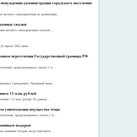
о понуждении администрации городского поселения
 местного самоуправления по организации...
ованные свалки
ми местного самоуправления сельских ...
0 апреля 2006 заяви...
конном пересечении Государственной границы РФ
пления, предусмотренного частью 2 ст....
тернатных учреждениях. Проверкой выяв...
нием 13 млн. рублей
ения с 13 млн. рублей. По данном...
ном уничтожении имущества тещи
упления, предусмотренного частью 2 ст....
танникам подарки
 внимание сегодня, когда отмечается ...