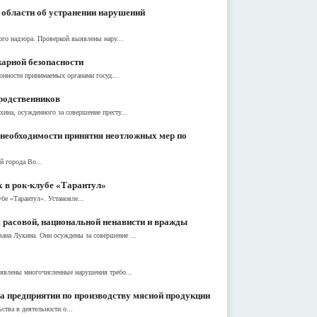
 области об устранении нарушений
ого надзора. Проверкой выявлены нару...
жарной безопасности
конности принимаемых органами госуд...
 родственников
ина, осужденного за совершение престу...
 необходимости принятия неотложных мер по
й города Во...
х в рок-клубе «Тарантул»
бе «Тарантул». Установле...
расовой, национальной ненависти и вражды
ана Лукина. Они осуждены за совершение ...
ыявлены многочисленные нарушения требо...
 предприятии по производству мясной продукции
ства в деятельности о...