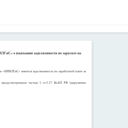
ИЛГиС» о взыскании задолженности по зарплате на
и «НИИЛГиС» имеется задолженность по заработной плате за
 предусмотренном частью 1 ст.5.27 КоАП РФ (нарушение