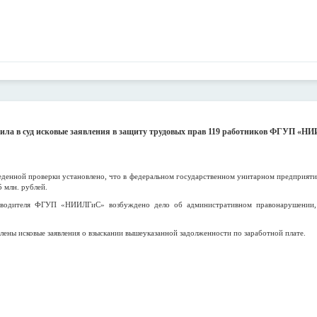
ила в суд исковые заявления в защиту трудовых прав 119 работников ФГУП «НИ
еденной проверки установлено, что в федеральном государственном унитарном предприяти
5 млн. рублей.
ководителя ФГУП «НИИЛГиС» возбуждено дело об административном правонарушении,
ены исковые заявления о взыскании вышеуказанной задолженности по заработной плате.