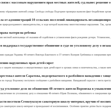
 связи с массовым нарушением прав местных жителей, суд вынес решение 
вному обращению жителей улицы Свобода слободы Подгорное проверки выявлен факт бездействия органов
ла от администраций 10 сельских поселений ликвидировать несанкционир
я природоохранного законодательства, в ходе которой выявлены многочисленные нарушения. Так, органа
права матери на ребенка
местной жительницы об оказании ей содействия в установлении факта рождения дочери. Установлено, 2
в поддержал государственное обвинение в суде по уголовному делу о неза
ию граждан Украины 49-летнего Виктора Баштового и 37-летнего Валерия Гребенюка в совершении престу
лению нарушенных прав детей-сирот
ва о защите жилищных и имущественных прав детей-сирот в органах опеки и попечительства, а также ин
рестовал жителя Саратова, подозреваемого в разбойном нападении с хище
по городу Воронежу поступило сообщение о разбойном нападении. Нападавший скрылся с места преступл
суд уголовное дело по обвинению 48-летнего жителя Воронежа в умышлен
аключение по уголовному делу в отношении 48-летнего Юрия Полякова, обвиняемого в совершении прест
асти посетили Семилукскую санаторную школу-интернат, вручив её воспи
ю санаторную школу-интернат и проведывают её воспитанников. Особенно приятно детям было подаренное