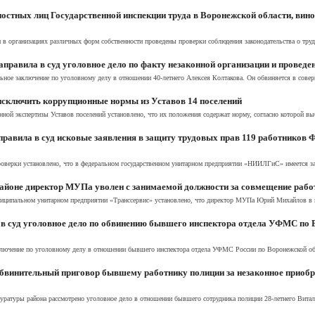
остных лиц Государственной инспекции труда в Воронежской области, вин
 в организациях различных форм собственности проведены проверки соблюдения законодательства о труде
правила в суд уголовное дело по факту незаконной организации и проведе
ое заключение по уголовному делу в отношении 40-летнего Алексея Колтакова. Он обвиняется в соверш
исключить коррупционные нормы из Уставов 14 поселений
нной экспертизы Уставов поселений установлено, что их положения содержат норму, согласно которой в
правила в суд исковые заявления в защиту трудовых прав 119 работнико
оверки установлено, что в федеральном государственном унитарном предприятии «НИИЛГиС» имеется зад
районе директор МУПа уволен с занимаемой должности за совмещение рабо
ниципальном унитарном предприятии «Транссервис» установлено, что директор МУПа Юрий Михайлов в н
в суд уголовное дело по обвинению бывшего инспектора отдела УФМС по 
ючение по уголовному делу в отношении бывшего инспектора отдела УФМС России по Воронежской обл
бвинительный приговор бывшему работнику полиции за незаконное приобр
уратуры района рассмотрено уголовное дело в отношении бывшего сотрудника полиции 28-летнего Витал