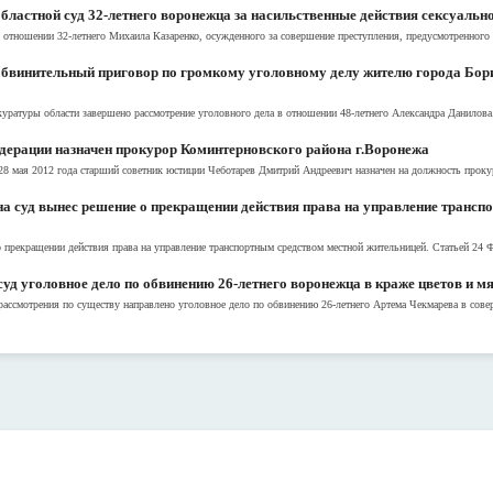
бластной суд 32-летнего воронежца за насильственные действия сексуальн
отношении 32-летнего Михаила Казаренко, осужденного за совершение преступления, предусмотренного пу
бвинительный приговор по громкому уголовному делу жителю города Бори
уратуры области завершено рассмотрение уголовного дела в отношении 48-летнего Александра Данилова.
дерации назначен прокурор Коминтерновского района г.Воронежа
8 мая 2012 года старший советник юстиции Чеботарев Дмитрий Андреевич назначен на должность проку
 суд вынес решение о прекращении действия права на управление трансп
 прекращении действия права на управление транспортным средством местной жительницей. Статьей 24 Фе
уд уголовное дело по обвинению 26-летнего воронежца в краже цветов и м
ассмотрения по существу направлено уголовное дело по обвинению 26-летнего Артема Чекмарева в совер