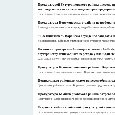
Прокуратурой Бутурлиновского района внесено п
законодательства в сфере защиты прав предприни
Прокуратурой Бутурлиновского района проведена проверка исполнения
Прокуратура Новохоперского района потребовала 
В период пожароопасного сезона прокуратура Новохоперского района п
30-летний житель Воронежа осужден за заведомо 
Коминтерновским районным судом г.Воронежа с участием государствен
По итогам проверки публикации в газете «АиФ-Че
обустройству пешеходного перехода у площади Л
02.05.2012 в газете «АиФ-Черноземье» опубликована статья «Нам бы с
Прокуратура Коминтерновского района г.Воронежа
Прокуратурой Коминтерновского района г.Воронежа проведена проверк
Центральным районным судом вынесен обвинитель
Центральным районным судом г.Воронежа с участием представителя п
Прокуратура Коминтерновского района потребова
Прокуратурой Коминтерновского района проведена проверка на центр
Острогожской межрайонной прокуратурой выявлен
Острогожской межрайонной прокуратурой проведена проверка исполнения