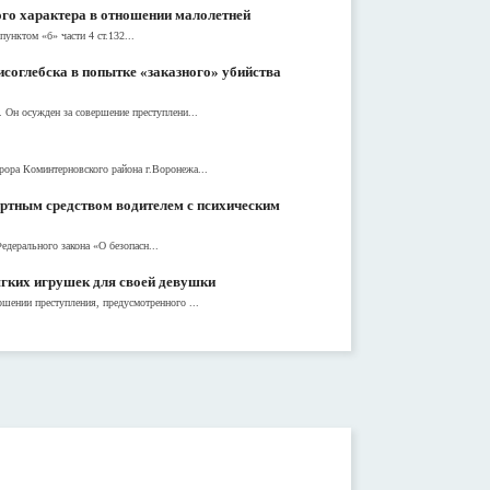
ого характера в отношении малолетней
нктом «б» части 4 ст.132...
соглебска в попытке «заказного» убийства
 Он осужден за совершение преступлени...
рора Коминтерновского района г.Воронежа...
ортным средством водителем с психическим
дерального закона «О безопасн...
ягких игрушек для своей девушки
шении преступления, предусмотренного ...