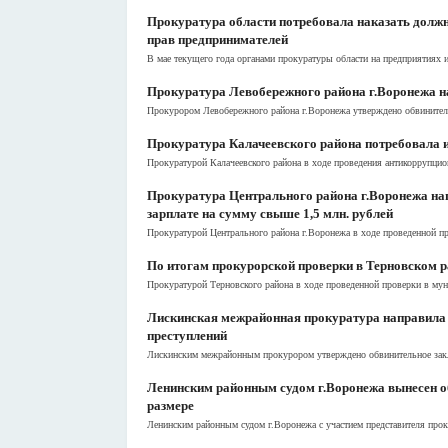
Прокуратура области потребовала наказать должн
прав предпринимателей
В мае текущего года органами прокуратуры области на предприятиях и
Прокуратура Левобережного района г.Воронежа на
Прокурором Левобережного района г.Воронежа утверждено обвинительн
Прокуратура Калачеевского района потребовала 
Прокуратурой Калачеевского района в ходе проведения антикоррупцио
Прокуратура Центрального района г.Воронежа на
зарплате на сумму свыше 1,5 млн. рублей
Прокуратурой Центрального района г.Воронежа в ходе проведенной пр
По итогам прокурорской проверки в Терновском 
Прокуратурой Терновского района в ходе проведенной проверки в му
Лискинская межрайонная прокуратура направила 
преступлений
Лискинским межрайонным прокурором утверждено обвинительное закл
Ленинским районным судом г.Воронежа вынесен о
размере
Ленинским районным судом г.Воронежа с участием представителя прок