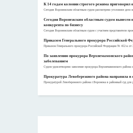
К 14 годам колонии строгого режима приговорил о
Сегодня Воронежским областным судом рассмотрено уголовное дело в 
Сегодня Воронежским областным судом вынесен о
конкурента по бизнесу
Сегодня Воронежским областным судом с участием представителя прок
Приказом Генерального прокурора Российской Фе
Приказом Генерального прокурора Российской Федерации № 452-к от 2
По заявлению прокурора Верхнемамонского района
заболеванием
Судом удовлетворено заявление прокурора Верхнемамонского района о
Прокуратура Левобережного района направила в с
Прокуратурой Левобережного района г.Воронежа в районный суд для р