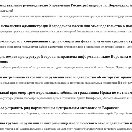
редставление руководителю Управления Роспотребнадзора по Воронежской
мателей
 законодательства о защите прав юридических лиц и предпринимателей при осуществлении государственн
исполнения администрацией городского поселения законодательства о по
роведена проверка исполнения законодательства о пожарной безопасности в лесах, а также полноты и за
ложный донос, совершенный с целью сокрытия факта получения кредита от
ного обвинителя прокуратуры района рассмотрено уголовное дело в отношении 30-летнего Евгения Полух
рноземье» прокуратурой города направлена информация главе Воронежа о
енина
 забором разобраться» об отсутствии пешеходного перехода возле дома № 6 по пл. Ленина. Прокуратуро
 потребовала устранить нарушения законодательства об авторских права
а соблюдения законодательства об авторских правах на исполнение музыкальных произведений в рок-клу
ный приговор трем воронежцам, избившим гражданина Ирака по мотивам 
рокуратуры района рассмотрено уголовное дело в отношении Артема Никифорова, Алексея Доманина и Ив
ла устранить ряд нарушений на центральном автовокзале Воронежа
альном автовокзале г. Воронежа, относящегося к объектам с массовым пребыванием людей. Проверкой в
ы грубые нарушения санитарно-эпидемиологического законодательства на
 требо­ваний законода­тельства о санитарно-эпидемиологическом благополучии и трудо­вого законодатель