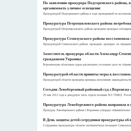
По заявлению прокурора Подгоренского района, в
организовать уличное освещение
Прокуратурой Подгоренского района в ходе проведенной по коллекти
Прокуратура Петропавловского района потребова
Прокуратурой Петропавловского района проведена проверка соблюдени
Прокуратура Семилукского района восстановила 
Прокуратурой Семилукского района проведена проверка по обращению 
3аместитель прокурора области Александр Семено
гражданами Украины
Воронежским областным судом рассмотрено уголовное дело по обвинен
Прокуратурой области приняты меры к восстанов
Прокуратурой области проведена проверка исполнения законодательст
Сегодня Левобережный районный суд г.Воронежа а
29 мая 2012 года в дежурную часть отдела полиции №3 УМВД России 
Прокуратура Левобережного района направила в 
Прокурор Левобережного района г.Воронежа утвердил обвинительное з
В День защиты детей сотрудники прокуратуры обл
Сотрудники прокуратуры области систематически посещают Семилукску