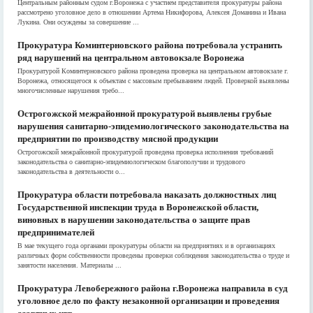
Центральным районным судом г.Воронежа с участием представителя прокуратуры района
рассмотрено уголовное дело в отношении Артема Никифорова, Алексея Доманина и Ивана
Лукина. Они осуждены за совершение ...
Прокуратура Коминтерновского района потребовала устранить
ряд нарушений на центральном автовокзале Воронежа
Прокуратурой Коминтерновского района проведена проверка на центральном автовокзале г.
Воронежа, относящегося к объектам с массовым пребыванием людей. Проверкой выявлены
многочисленные нарушения требо...
Острогожской межрайонной прокуратурой выявлены грубые
нарушения санитарно-эпидемиологического законодательства на
предприятии по производству мясной продукции
Острогожской межрайонной прокуратурой проведена проверка исполнения требо­ваний
законода­тельства о санитарно-эпидемиологическом благополучии и трудо­вого
законодательства в деятельности о...
Прокуратура области потребовала наказать должностных лиц
Государственной инспекции труда в Воронежской области,
виновных в нарушении законодательства о защите прав
предпринимателей
В мае текущего года органами прокуратуры области на предприятиях и в организациях
различных форм собственности проведены проверки соблюдения законодательства о труде и
занятости населения. Материалы ...
Прокуратура Левобережного района г.Воронежа направила в суд
уголовное дело по факту незаконной организации и проведения