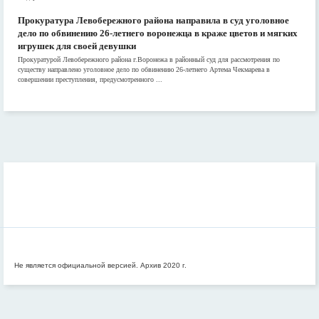
Прокуратура Левобережного района направила в суд уголовное
дело по обвинению 26-летнего воронежца в краже цветов и мягких
игрушек для своей девушки
Прокуратурой Левобережного района г.Воронежа в районный суд для рассмотрения по
существу направлено уголовное дело по обвинению 26-летнего Артема Чекмарева в
совершении преступления, предусмотренного ...
Не является официальной версией. Архив 2020 г.