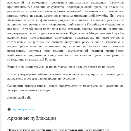
разрешений на временное проживание иностранным гражданам. Заявления
принимались без наличия документов, подтверждающих право на получение
разрешения, а также в отсутствие самих заявителей, обязанных в соответствии с
законом лично подавать заявления в органы миграционной службы. При этом
Матюхина вносила в официальные документы – заявления о выдаче разрешения
на временное проживание иностранным, прибывшим в Российскую Федерацию в
порядке, не требующем получения визы, заведомо ложные сведения. А именно:
подтверждала своей подписью и печатью Федеральной Миграционной Службы
наличие всех представленных документов, правильность их оформления и
соответствие конкретным основаниям получения разрешения. К заявлению о
выдаче разрешения на временное проживание прилагалось изготовленное
посредством монтажа при помощи компьютерной техники черно-белое
изображение подложного свидетельства о заключении брака иностранного
гражданина с гражданкой России.
Вину в инкриминируемых деяниях Матюхина в ходе следствия не признала.
После утверждения обвинительного заключения прокурором уголовное дело
направлено в суд для рассмотрения по существу.
Санкциями вышеуказанных статей предусмотрено максимальное наказание до
четырех лет лишения свободы.
Лискинский район
🖨
Версия для печати
Архивные публикации
Прокуратура области внесла представление руководителю