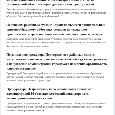
Воронежской области в серии должностных преступлений
Лискинским межрайонным прокурором утверждено обвинительное заключение по
уголовному делу в отношении бывшего инспектора отдела УФМС России по Воронежской
области в Лискинском районе Ольги Матюхиной. О...
Ленинским районным судом г.Воронежа вынесен обвинительный
приговор бывшему работнику полиции за незаконное
приобретение и хранение амфетамина в особо крупном размере
Ленинским районным судом г.Воронежа с участием представителя прокуратуры района
рассмотрено уголовное дело в отношении бывшего сотрудника полиции 28-летнего Виталия
Костырина. Он осужден за совершение...
По заявлению прокурора Подгоренского района, в связи с
массовым нарушением прав местных жителей, суд вынес решение
о понуждении администрации городского поселения организовать
уличное освещение
Прокуратурой Подгоренского района в ходе проведенной по коллективному обращению
жителей улицы Свобода слободы Подгорное проверки выявлен факт бездействия органов
местного самоуправления по организации...
Прокуратура Петропавловского района потребовала от
администраций 10 сельских поселений ликвидировать
несанкционированные свалки
Прокуратурой Петропавловского района проведена проверка соблюдения природоохранного
законодательства, в ходе которой выявлены многочисленные нарушения. Так, органами
местного самоуправления сельских ...