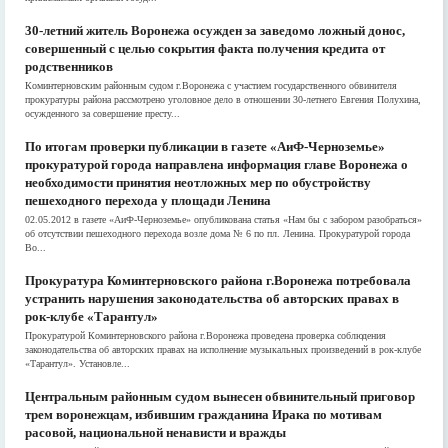
30-летний житель Воронежа осужден за заведомо ложный донос,
совершенный с целью сокрытия факта получения кредита от
родственников
Коминтерновским районным судом г.Воронежа с участием государственного обвинителя
прокуратуры района рассмотрено уголовное дело в отношении 30-летнего Евгения Полухина,
осужденного за совершение престу...
По итогам проверки публикации в газете «АиФ-Черноземье»
прокуратурой города направлена информация главе Воронежа о
необходимости принятия неотложных мер по обустройству
пешеходного перехода у площади Ленина
02.05.2012 в газете «АиФ-Черноземье» опубликована статья «Нам бы с забором разобраться»
об отсутствии пешеходного перехода возле дома № 6 по пл. Ленина. Прокуратурой города
Во...
Прокуратура Коминтерновского района г.Воронежа потребовала
устранить нарушения законодательства об авторских правах в
рок-клубе «Тарантул»
Прокуратурой Коминтерновского района г.Воронежа проведена проверка соблюдения
законодательства об авторских правах на исполнение музыкальных произведений в рок-клубе
«Тарантул». Установле...
Центральным районным судом вынесен обвинительный приговор
трем воронежцам, избившим гражданина Ирака по мотивам
расовой, национальной ненависти и вражды