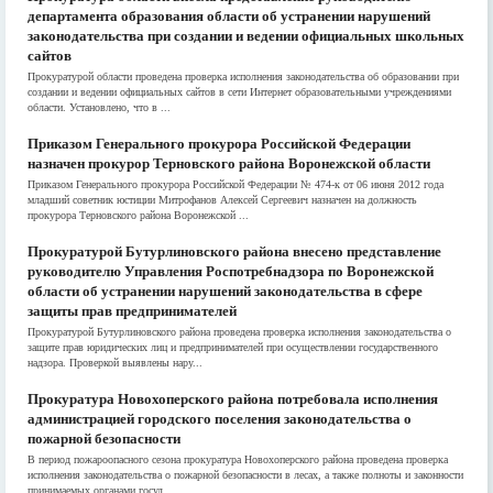
департамента образования области об устранении нарушений
законодательства при создании и ведении официальных школьных
сайтов
Прокуратурой области проведена проверка исполнения законодательства об образовании при
создании и ведении официальных сайтов в сети Интернет образовательными учреждениями
области. Установлено, что в ...
Приказом Генерального прокурора Российской Федерации
назначен прокурор Терновского района Воронежской области
Приказом Генерального прокурора Российской Федерации № 474-к от 06 июня 2012 года
младший советник юстиции Митрофанов Алексей Сергеевич назначен на должность
прокурора Терновского района Воронежской ...
Прокуратурой Бутурлиновского района внесено представление
руководителю Управления Роспотребнадзора по Воронежской
области об устранении нарушений законодательства в сфере
защиты прав предпринимателей
Прокуратурой Бутурлиновского района проведена проверка исполнения законодательства о
защите прав юридических лиц и предпринимателей при осуществлении государственного
надзора. Проверкой выявлены нару...
Прокуратура Новохоперского района потребовала исполнения
администрацией городского поселения законодательства о
пожарной безопасности
В период пожароопасного сезона прокуратура Новохоперского района проведена проверка
исполнения законодательства о пожарной безопасности в лесах, а также полноты и законности
принимаемых органами госуд...