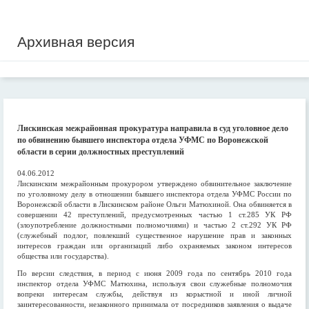
Архивная версия
Лискинская межрайонная прокуратура направила в суд уголовное дело
по обвинению бывшего инспектора отдела УФМС по Воронежской
области в серии должностных преступлений
04.06.2012
Лискинским межрайонным прокурором утверждено обвинительное заключение
по уголовному делу в отношении бывшего инспектора отдела УФМС России по
Воронежской области в Лискинском районе Ольги Матюхиной. Она обвиняется в
совершении 42 преступлений, предусмотренных частью 1 ст.285 УК РФ
(злоупотребление должностными полномочиями) и частью 2 ст.292 УК РФ
(служебный подлог, повлекший существенное нарушение прав и законных
интересов граждан или организаций либо охраняемых законом интересов
общества или государства).
По версии следствия, в период с июня 2009 года по сентябрь 2010 года
инспектор отдела УФМС Матюхина, используя свои служебные полномочия
вопреки интересам службы, действуя из корыстной и иной личной
заинтересованности, незаконного принимала от посредников заявления о выдаче