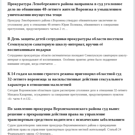
Прокуратура Левобережного района направила в суд уголовное
дело по обвинению 48-летнего жителя Воронежа в умышленном
уничтожении имущества тещи
Прокурор Левобережного района г.Воронежа утвердил обвинительное заключение по
уголовному делу в отношении 48-летнего Юрия Полякова, обвиняемого в совершении
преступления, предусмотренного частью 2 ст....
В День защиты детей сотрудники прокуратуры области посетили
Семилукскую санаторную школу-интернат, вручив её
воспитанникам подарки
Сотрудники прокуратуры области систематически посещают Семилукскую санаторную школу-
интернат и проведывают её воспитанников. Особенно приятно детям было подаренное
внимание сегодня, когда отмечается ...
К 14 годам колонии строгого режима приговорил областной суд
32-летнего воронежца за насильственные действия сексуального
характера в отношении малолетней
Сегодня Воронежским областным судом рассмотрено уголовное дело в отношении 32-летнего
Михаила Казаренко, осужденного за совершение преступления, предусмотренного пунктом
«б» части 4 ст.132...
По заявлению прокурора Верхнемамонского района суд вынес
решение о прекращении действия права на управление
транспортным средством водителем с психическим заболеванием
Судом удовлетворено заявление прокурора Верхнемамонского района о прекращении
действия права на управление транспортным средством местной жительницей. Статьей 24
Федерального закона «О безопасн...