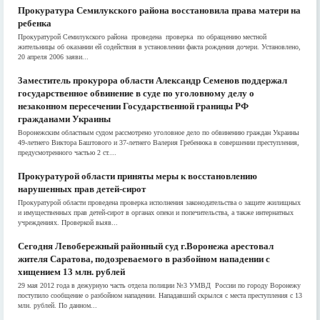
Прокуратура Семилукского района восстановила права матери на
ребенка
Прокуратурой Семилукского района проведена проверка по обращению местной
жительницы об оказании ей содействия в установлении факта рождения дочери. Установлено,
20 апреля 2006 заяви...
3аместитель прокурора области Александр Семенов поддержал
государственное обвинение в суде по уголовному делу о
незаконном пересечении Государственной границы РФ
гражданами Украины
Воронежским областным судом рассмотрено уголовное дело по обвинению граждан Украины
49-летнего Виктора Баштового и 37-летнего Валерия Гребенюка в совершении преступления,
предусмотренного частью 2 ст....
Прокуратурой области приняты меры к восстановлению
нарушенных прав детей-сирот
Прокуратурой области проведена проверка исполнения законодательства о защите жилищных
и имущественных прав детей-сирот в органах опеки и попечительства, а также интернатных
учреждениях. Проверкой выяв...
Сегодня Левобережный районный суд г.Воронежа арестовал
жителя Саратова, подозреваемого в разбойном нападении с
хищением 13 млн. рублей
29 мая 2012 года в дежурную часть отдела полиции №3 УМВД России по городу Воронежу
поступило сообщение о разбойном нападении. Нападавший скрылся с места преступления с 13
млн. рублей. По данном...