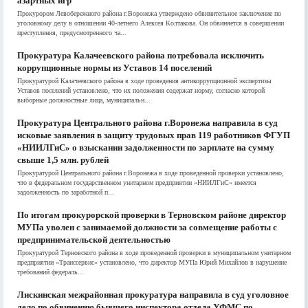
азартных игр
Прокурором Левобережного района г.Воронежа утверждено обвинительное заключение по
уголовному делу в отношении 40-летнего Алексея Колтакова. Он обвиняется в совершении
преступления, предусмотренного ча...
Прокуратура Калачеевского района потребовала исключить
коррупционные нормы из Уставов 14 поселений
Прокуратурой Калачеевского района в ходе проведения антикоррупционной экспертизы
Уставов поселений установлено, что их положения содержат норму, согласно которой
выборные должностные лица, муниципальн...
Прокуратура Центрального района г.Воронежа направила в суд
исковые заявления в защиту трудовых прав 119 работников ФГУП
«НИИЛГиС» о взыскании задолженности по зарплате на сумму
свыше 1,5 млн. рублей
Прокуратурой Центрального района г.Воронежа в ходе проведенной проверки установлено,
что в федеральном государственном унитарном предприятии «НИИЛГиС» имеется
задолженность по заработной п...
По итогам прокурорской проверки в Терновском районе директор
МУПа уволен с занимаемой должности за совмещение работы с
предпринимательской деятельностью
Прокуратурой Терновского района в ходе проведенной проверки в муниципальном унитарном
предприятии «Транссервис» установлено, что директор МУПа Юрий Михайлов в нарушение
требований федераль...
Лискинская межрайонная прокуратура направила в суд уголовное
дело по обвинению бывшего инспектора отдела УФМС по