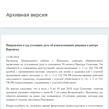
Архивная версия
Направлено в суд уголовное дело об изнасиловании девушки в центре
Воронежа
12.08.2016
Прокурор Центрального района г. Воронежа утвердил обвинительное
заключение по уголовному делу в отношении 26-летнего Виктора Селегенко. Он
обвиняется в совершении преступлений, предусмотренных ч. 1 ст. 162 УК РФ
(разбой с применением насилия, опасного для жизни и здоровья или с угрозой
применения такого насилия), п. «б» ч. 2 ст. 132 УК РФ (насильственные действия
сексуального характера, соединенные с угрозой убийством) и п. «б» ч. 2 ст. 131
УК РФ (изнасилование, соединенное с угрозой убийством).
По версии следствия, что в ночь с 9 на 10 мая 2016 года Селегенко, отмечая
праздник, распивал спиртное у дома № 2 по улице Кольцовской г. Воронежа, где
обратил внимание на ранее ему незнакомую 23-летнюю девушку, которая шла
пешком в сторону проспекта Революции.
Решив ограбить её, пользуясь явным физическим превосходством и отсутствием