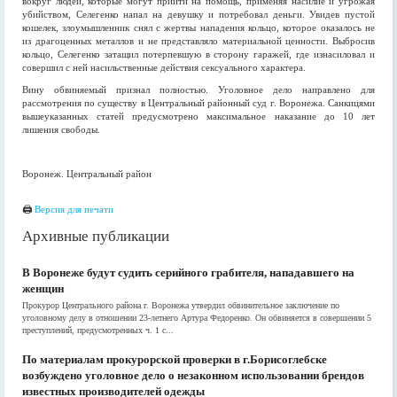
вокруг людей, которые могут прийти на помощь, применяя насилие и угрожая
убийством, Селегенко напал на девушку и потребовал деньги. Увидев пустой
кошелек, злоумышленник снял с жертвы нападения кольцо, которое оказалось не
из драгоценных металлов и не представляло материальной ценности. Выбросив
кольцо, Селегенко затащил потерпевшую в сторону гаражей, где изнасиловал и
совершил с ней насильственные действия сексуального характера.
Вину обвиняемый признал полностью. Уголовное дело направлено для
рассмотрения по существу в Центральный районный суд г. Воронежа. Санкицями
вышеуказанных статей предусмотрено максимальное наказание до 10 лет
лишения свободы.
Воронеж. Центральный район
🖨
Версия для печати
Архивные публикации
В Воронеже будут судить серийного грабителя, нападавшего на
женщин
Прокурор Центрального района г. Воронежа утвердил обвинительное заключение по
уголовному делу в отношении 23-летнего Артура Федоренко. Он обвиняется в совершении 5
преступлений, предусмотренных ч. 1 с...
По материалам прокурорской проверки в г.Борисоглебске
возбуждено уголовное дело о незаконном использовании брендов
известных производителей одежды