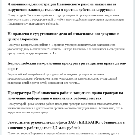
Чиновники администрации Павловского района наказаны за
нарушения законодательства о противодействии коррупции
Прокуратурой Павловского района в ходе проведенной проверки выявлены нарушения
законодательства о государственной службе и противодействии коррупции в администрации
Павловского муниципального района.&...
Направлено в суд уголовное дело об изнасиловании девушки в
центре Воронежа
Прокурор Центрального района г. Воронежа утвердил обвинительное заключение по
уголовному делу в отношении 26-летнего Виктора Селегенко. Он обвиняется в совершении
преступлений, предусмотренных ч. 1 ст...
Борисоглебская межрайонная прокуратура защитила права детей-
сирот
Борисоглебской межрайонной прокуратурой проведена проверка исполнения
профессиональными образовательными учреждениями законодательства о социальной
поддержке детей-сирот и детей, оставшихся без попече...
Прокуратура Грибановского района защитила право граждан на
получение информации о вакантных рабочих местах
Прокуратурой Грибановского района проведена проверка соблюдения законодательства о
занятости населения в деятельности органов местного самоуправления. Установлено, что в
нарушение закона администраци...
Заместитель руководителя офиса ЗАО «БИНБАНК» обвиняется в
хищении у работодателя 2,7 млн. рублей
Прокурор города Воронежа утвердил обвинительное заключение по уголовному делу в