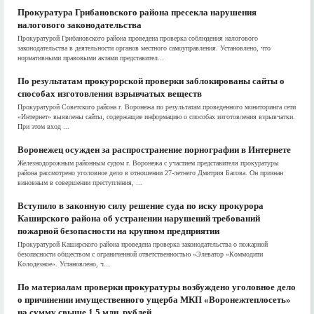
Прокуратура Грибановского района пресекла нарушения
налогового законодательства
Прокуратурой Грибановского района проведена проверка соблюдения налогового
законодательства в деятельности органов местного самоуправления. Установлено, что
нормативными правовыми актами представител...
По результатам прокурорской проверки заблокированы сайты о
способах изготовления взрывчатых веществ
Прокуратурой Советского района г. Воронежа по результатам проведенного мониторинга сети
«Интернет» выявлены сайты, содержащие информацию о способах изготовления взрывчатки.
При этом вход ...
Воронежец осужден за распространение порнографии в Интернете
Железнодорожным районным судом г. Воронежа с участием представителя прокуратуры
района рассмотрено уголовное дело в отношении 27-летнего Дмитрия Басова. Он признан
виновным в совершении преступления, ...
Вступило в законную силу решение суда по иску прокурора
Каширского района об устранении нарушений требований
пожарной безопасности на крупном предприятии
Прокуратурой Каширского района проведена проверка законодательства о пожарной
безопасности обществом с ограниченной ответственностью «Элеватор «Коммодити
Колодезное». Установлено, ч...
По материалам проверки прокуратуры возбуждено уголовное дело
о причинении имущественного ущерба МКП «Воронежтеплосеть»
на сумму свыше 1,5 млн. рублей