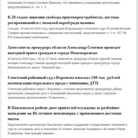
отношении 34-летнего Евгения Шепелева. Он обвиняется в совершении преступления,
предусмотренного п. «б» ч. 4...
К 20 годам лишения свободы приговорен грабитель, жестоко
расправившийся с пожилой парой ради наживы
Сегодня, 10 августа 2016 года, приговором Воронежского областного суда 33-летний Василий
Сикирин признан виновным в совершении преступлений, предусмотренных ч. 1 ст. 167 УК
РФ (умышленные уничтожение ...
Заместитель прокурора области Александр Семенов проведет
выездной прием граждан в городе Нововоронеже
18 августа 2016 года с 10 до 12 часов заместитель прокурора области старший советник
юстиции Александр Семенов проведет выездной прием граждан в прокуратуре города
Нововоронежа по адресу: Парковый про...
Советский районный суд г.Воронежа взыскал 100 тыс. рублей
компенсации морального вреда с виновника ДТП
Советским районным судом г. Воронежа с участием представителя прокуратуры района
рассмотрено гражданское дело о возмещении морального вреда, в связи с дорожно-
транспортным происшествием. Установлено,...
В Павловском районе двое приятелей осуждены за разбойное
нападение на 86-летнюю пенсионерку с применением жестоких
пыток
Представителем прокуратуры Павловского района поддержано государственное обвинение в
суде по уголовному делу в отношении 31-летнего Анатолия Черникова и 40-летнего Юрия
Романченко. Они призаны виновны...