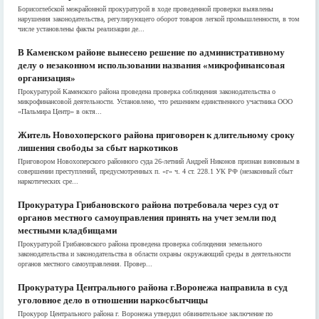
Борисоглебской межрайонной прокуратурой в ходе проведенной проверки выявлены
нарушения законодательства, регулирующего оборот товаров легкой промышленности, в том
числе установлены факты реализации де...
В Каменском районе вынесено решение по административному
делу о незаконном использовании названия «микрофинансовая
организация»
Прокуратурой Каменского района проведена проверка соблюдения законодательства о
микрофинансовой деятельности. Установлено, что решением единственного участника ООО
«Пальмира Центр» в октя...
Житель Новохоперского района приговорен к длительному сроку
лишения свободы за сбыт наркотиков
Приговором Новохоперского районного суда 26-летний Андрей Никонов признан виновным в
совершении преступлений, предусмотренных п. «г» ч. 4 ст. 228.1 УК РФ (незаконный сбыт
наркотических сре...
Прокуратура Грибановского района потребовала через суд от
органов местного самоуправления принять на учет земли под
местными кладбищами
Прокуратурой Грибановского района проведена проверка соблюдения земельного
законодательства и законодательства в области охраны окружающий среды в деятельности
органов местного самоуправления. Провер...
Прокуратура Центрального района г.Воронежа направила в суд
уголовное дело в отношении наркосбытчицы
Прокурор Центрального района г. Воронежа утвердил обвинительное заключение по