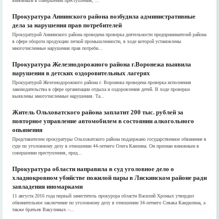
виновным в совершении преступления, ...
Прокуратура Аннинского района возбудила административные
дела за нарушения прав потребителей
Прокуратурой Аннинского района проведена проверка деятельности предпринимателей района
в сфере оборота продукции легкой промышленности, в ходе которой установлены
многочисленные нарушения прав потреби...
Прокуратура Железнодорожного района г.Воронежа выявила
нарушения в детских оздоровительных лагерях
Прокуратурой Железнодорожного района г. Воронежа проведена проверка исполнения
законодательства в сфере организации отдыха и оздоровления детей. В ходе проверки
выявлены многочисленные нарушения. Та...
Житель Ольховатского района заплатит 200 тыс. рублей за
повторное управление автомобилем в состоянии алкогольного
опьянения
Представителем прокуратуры Ольховатского района поддержано государственное обвинение в
суде по уголовному делу в отношении 44-летнего Олега Камзина. Он признан виновным в
совершении преступления, пред...
Прокуратура области направила в суд уголовное дело о
хладнокровном убийстве пожилой пары в Лискинском районе ради
завладения иномарками
11 августа 2016 года первый заместитель прокурора области Василий Хромых утвердил
обвинительное заключение по уголовному делу в отношении 34-летнего Севака Кандиляна, а
также братьев Вакулиных –...