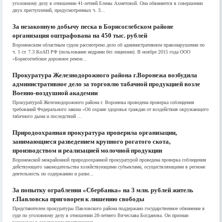
уголовному делу в отношении 41-летней Елены Ахметовой. Она обвиняется в совершении
двух преступлений, предусмотренных ч. 3...
За незаконную добычу песка в Борисоглебском районе
организация оштрафована на 450 тыс. рублей
Воронежским областным судом рассмотрено дело об административном правонарушении по
ч. 1 ст. 7.3 КоАП РФ (пользование недрами без лицензии). В ноябре 2015 года ООО
«Борисоглебское дорожное ремон...
Прокуратура Железнодорожного района г.Воронежа возбудила
административное дело за торговлю табачной продукцией возле
Военно-воздушной академии
Прокуратурой Железнодорожного района г. Воронежа проведена проверка соблюдения
требований Федерального закона «Об охране здоровья граждан от воздействия окружающего
табачного дыма и последствий ...
Природоохранная прокуратура проверила организации,
занимающиеся разведением крупного рогатого скота,
производством и реализацией молочной продукции
Воронежской межрайонной природоохранной прокуратурой проведена проверка соблюдения
действующего законодательства хозяйствующими субъектами, осуществляющими в регионе
деятельность по содержанию и разве...
За попытку ограбления «Сбербанка» на 3 млн. рублей житель
г.Павловска приговорен к лишению свободы
Представителем прокуратуры Павловского района поддержано государственное обвинение в
суде по уголовному делу в отношении 28-летнего Вячеслава Богданова. Он признан