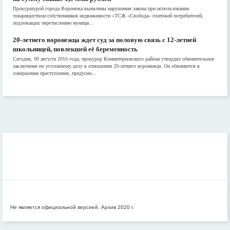
Прокуратурой города Воронежа выявлены нарушения закона при использовании
товариществом собственников недвижимости «ТСЖ «Свобода» платежей потребителей,
подлежащих перечислению муници...
20-летнего воронежца ждет суд за половую связь с 12-летней
школьницей, повлекшей её беременность
Сегодня, 09 августа 2016 года, прокурор Коминтерновского района утвердил обвинительное
заключение по уголовному делу в отношении 20-летнего воронежца. Он обвиняется в
совершении преступления, предусмо...
Не является официальной версией. Архив 2020 г.