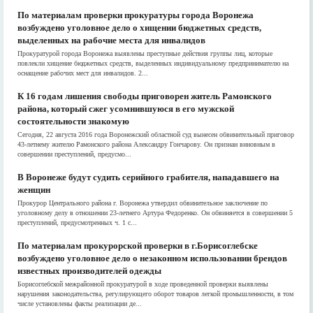
По материалам проверки прокуратуры города Воронежа
возбуждено уголовное дело о хищении бюджетных средств,
выделенных на рабочие места для инвалидов
Прокуратурой города Воронежа выявлены преступные действия группы лиц, которые
повлекли хищение бюджетных средств, выделенных индивидуальному предпринимателю на
оснащение рабочих мест для инвалидов. 2...
К 16 годам лишения свободы приговорен житель Рамонского
района, который сжег усомнившуюся в его мужской
состоятельности знакомую
Сегодня, 22 августа 2016 года Воронежский областной суд вынесен обвинительный приговор
43-летнему жителю Рамонского района Александру Гончарову. Он признан виновным в
совершении преступлений, предусмо...
В Воронеже будут судить серийного грабителя, нападавшего на
женщин
Прокурор Центрального района г. Воронежа утвердил обвинительное заключение по
уголовному делу в отношении 23-летнего Артура Федоренко. Он обвиняется в совершении 5
преступлений, предусмотренных ч. 1 с...
По материалам прокурорской проверки в г.Борисоглебске
возбуждено уголовное дело о незаконном использовании брендов
известных производителей одежды
Борисоглебской межрайонной прокуратурой в ходе проведенной проверки выявлены
нарушения законодательства, регулирующего оборот товаров легкой промышленности, в том
числе установлены факты реализации де...