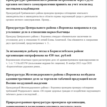
органов местного самоуправления принять на учет земли под
местными кладбищами
Прокуратурой Грибановского района проведена проверка соблюдения земельного
законодательства и законодательства в области охраны окружающий среды в деятельности
органов местного самоуправления. Провер...
Прокуратура Центрального района г.Воронежа направила в суд
уголовное дело в отношении наркосбытчицы
Прокурор Центрального района г. Воронежа утвердил обвинительное заключение по
уголовному делу в отношении 41-летней Елены Ахметовой. Она обвиняется в совершении
двух преступлений, предусмотренных ч. 3...
За незаконную добычу песка в Борисоглебском районе
организация оштрафована на 450 тыс. рублей
Воронежским областным судом рассмотрено дело об административном правонарушении по
ч. 1 ст. 7.3 КоАП РФ (пользование недрами без лицензии). В ноябре 2015 года ООО
«Борисоглебское дорожное ремон...
Прокуратура Железнодорожного района г.Воронежа возбудила
административное дело за торговлю табачной продукцией возле
Военно-воздушной академии
Прокуратурой Железнодорожного района г. Воронежа проведена проверка соблюдения
требований Федерального закона «Об охране здоровья граждан от воздействия окружающего
табачного дыма и последствий ...
Природоохранная прокуратура проверила организации,
занимающиеся разведением крупного рогатого скота,