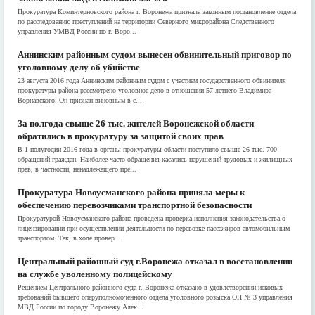
Прокуратура Коминтерновского района г. Воронежа признала законным постановление отдела
по расследованию преступлений на территории Северного микрорайона Следственного
управления УМВД России по г. Воро...
Аннинским районным судом вынесен обвинительный приговор по
уголовному делу об убийстве
23 августа 2016 года Аннинским районным судом с участием государственного обвинителя
прокуратуры района рассмотрено уголовное дело в отношении 57-летнего Владимира
Ворнавского. Он признан виновным в с...
За полгода свыше 26 тыс. жителей Воронежской области
обратились в прокуратуру за защитой своих прав
В 1 полугодии 2016 года в органы прокуратуры области поступило свыше 26 тыс. 700
обращений граждан. Наиболее часто обращения касались нарушений трудовых и жилищных
прав, в частности, ненадлежащего пре...
Прокуратура Новоусманского района приняла меры к
обеспечению перевозчиками транспортной безопасности
Прокуратурой Новоусманского района проведена проверка исполнения законодательства о
лицензировании при осуществлении деятельности по перевозке пассажиров автомобильным
транспортом. Так, в ходе провер...
Центральный районный суд г.Воронежа отказал в восстановлении
на службе уволенному полицейскому
Решением Центрального районного суда г. Воронежа отказано в удовлетворении исковых
требований бывшего оперуполномоченного отдела уголовного розыска ОП № 3 управления
МВД России по городу Воронежу Алек...