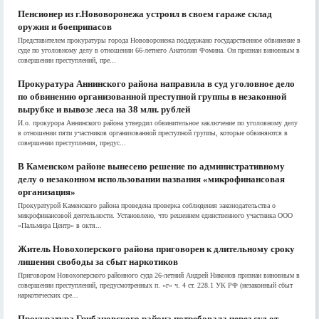
Пенсионер из г.Нововоронежа устроил в своем гараже склад
оружия и боеприпасов
Представителем прокуратуры города Нововоронежа поддержано государственное обвинение в
суде по уголовному делу в отношении 66-летнего Анатолия Фомина. Он признан виновным в
совершении преступлений, пре...
Прокуратура Аннинского района направила в суд уголовное дело
по обвинению организованной преступной группы в незаконной
вырубке и вывозе леса на 38 млн. рублей
И.о. прокурора Аннинского района утвердил обвинительное заключение по уголовному делу
в отношении пяти участников организованной преступной группы, которые обвиняются в
совершении преступления, предус...
В Каменском районе вынесено решение по административному
делу о незаконном использовании названия «микрофинансовая
организация»
Прокуратурой Каменского района проведена проверка соблюдения законодательства о
микрофинансовой деятельности. Установлено, что решением единственного участника ООО
«Пальмира Центр» в октя...
Житель Новохоперского района приговорен к длительному сроку
лишения свободы за сбыт наркотиков
Приговором Новохоперского районного суда 26-летний Андрей Никонов признан виновным в
совершении преступлений, предусмотренных п. «г» ч. 4 ст. 228.1 УК РФ (незаконный сбыт
наркотических сре...
Прокуратура Грибановского района потребовала через суд от