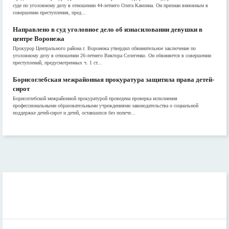
суде по уголовному делу в отношении 44-летнего Олега Камзина. Он признан виновным в
совершении преступления, пред...
Направлено в суд уголовное дело об изнасиловании девушки в
центре Воронежа
Прокурор Центрального района г. Воронежа утвердил обвинительное заключение по
уголовному делу в отношении 26-летнего Виктора Селегенко. Он обвиняется в совершении
преступлений, предусмотренных ч. 1 ст...
Борисоглебская межрайонная прокуратура защитила права детей-
сирот
Борисоглебской межрайонной прокуратурой проведена проверка исполнения
профессиональными образовательными учреждениями законодательства о социальной
поддержке детей-сирот и детей, оставшихся без попече...