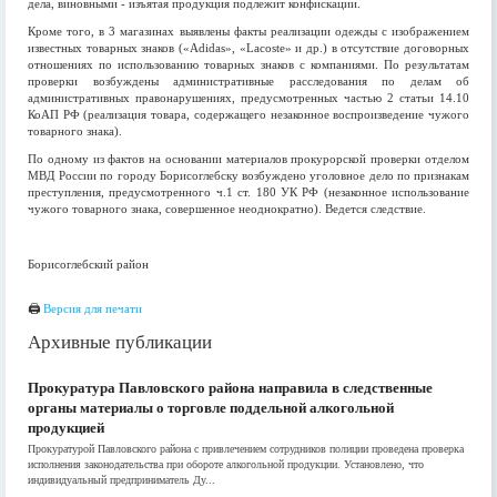
дела, виновными - изъятая продукция подлежит конфискации.
Кроме того, в 3 магазинах выявлены факты реализации одежды с изображением
известных товарных знаков («Adidas», «Lacoste» и др.) в отсутствие договорных
отношениях по использованию товарных знаков с компаниями. По результатам
проверки возбуждены административные расследования по делам об
административных правонарушениях, предусмотренных частью 2 статьи 14.10
КоАП РФ (реализация товара, содержащего незаконное воспроизведение чужого
товарного знака).
По одному из фактов на основании материалов прокурорской проверки отделом
МВД России по городу Борисоглебску возбуждено уголовное дело по признакам
преступления, предусмотренного ч.1 ст. 180 УК РФ (незаконное использование
чужого товарного знака, совершенное неоднократно). Ведется следствие.
Борисоглебский район
🖨
Версия для печати
Архивные публикации
Прокуратура Павловского района направила в следственные
органы материалы о торговле поддельной алкогольной
продукцией
Прокуратурой Павловского района с привлечением сотрудников полиции проведена проверка
исполнения законодательства при обороте алкогольной продукции. Установлено, что
индивидуальный предприниматель Ду...