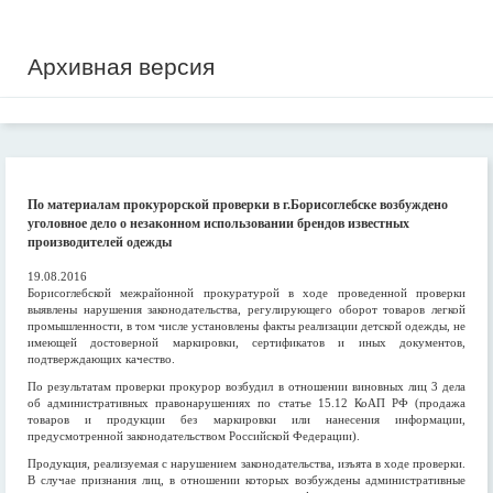
Архивная версия
По материалам прокурорской проверки в г.Борисоглебске возбуждено
уголовное дело о незаконном использовании брендов известных
производителей одежды
19.08.2016
Борисоглебской межрайонной прокуратурой в ходе проведенной проверки
выявлены нарушения законодательства, регулирующего оборот товаров легкой
промышленности, в том числе установлены факты реализации детской одежды, не
имеющей достоверной маркировки, сертификатов и иных документов,
подтверждающих качество.
По результатам проверки прокурор возбудил в отношении виновных лиц 3 дела
об административных правонарушениях по статье 15.12 КоАП РФ (продажа
товаров и продукции без маркировки или нанесения информации,
предусмотренной законодательством Российской Федерации).
Продукция, реализуемая с нарушением законодательства, изъята в ходе проверки.
В случае признания лиц, в отношении которых возбуждены административные