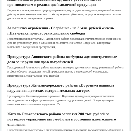
производством и реализацией молочной продукции
Воронежской межрайонной природоохранной прокуратурой проведена проверка соблюдения
действующего законодательства хозяйствующими субъектами, осуществляющими в регионе
деятельность по содержанию и разве...
За попытку ограбления «Сбербанка» на 3 млн. рублей житель
г.Павловска приговорен к лишению свободы
Представителем прокуратуры Павловского района поддержано государственное обвинение в
суде по уголовному делу в отношении 28-летнего Вячеслава Богданова. Он признан
виновным в совершении преступления, ...
Прокуратура Аннинского района возбудила административные
дела за нарушения прав потребителей
Прокуратурой Аннинского района проведена проверка деятельности предпринимателей района
в сфере оборота продукции легкой промышленности, в ходе которой установлены
многочисленные нарушения прав потреби...
Прокуратура Железнодорожного района г.Воронежа выявила
нарушения в детских оздоровительных лагерях
Прокуратурой Железнодорожного района г. Воронежа проведена проверка исполнения
законодательства в сфере организации отдыха и оздоровления детей. В ходе проверки
выявлены многочисленные нарушения. Та...
Житель Ольховатского района заплатит 200 тыс. рублей за
повторное управление автомобилем в состоянии алкогольного
опьянения
Представителем прокуратуры Ольховатского района поддержано государственное обвинение в