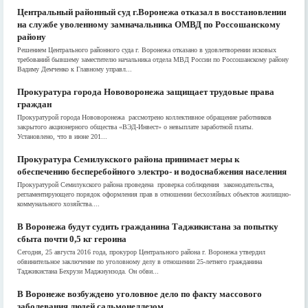
Центральный районный суд г.Воронежа отказал в восстановлении
на службе уволенному замначальника ОМВД по Россошанскому
району
Решением Центрального районного суда г. Воронежа отказано в удовлетворении исковых
требований бывшему заместителю начальника отдела МВД России по Россошанскому району
Вадиму Демченко к Главному управл...
Прокуратура города Нововоронежа защищает трудовые права
граждан
Прокуратурой города Нововоронежа рассмотрено коллективное обращение работников
закрытого акционерного общества «ВЭД-Инвест» о невыплате заработной платы.
Установлено, что в июне 201...
Прокуратура Семилукского района принимает меры к
обеспечению бесперебойного электро- и водоснабжения населения
Прокуратурой Семилукского района проведена проверка соблюдения законодательства,
регламентирующего порядок оформления прав в отношении бесхозяйных объектов жилищно-
коммунального хозяйства....
В Воронежа будут судить гражданина Таджикистана за попытку
сбыта почти 0,5 кг героина
Сегодня, 25 августа 2016 года, прокурор Центрального района г. Воронежа утвердил
обвинительное заключение по уголовному делу в отношении 25-летнего гражданина
Таджикистана Бехрузи Маджнунзода. Он обви...
В Воронеже возбуждено уголовное дело по факту массового
заболевания людей сальмонеллезом