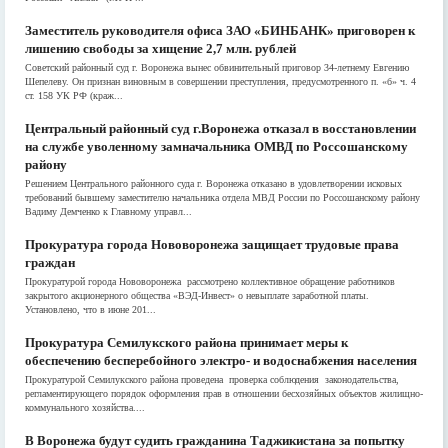
Заместитель руководителя офиса ЗАО «БИНБАНК» приговорен к
лишению свободы за хищение 2,7 млн. рублей
Советский районный суд г. Воронежа вынес обвинительный приговор 34-летнему Евгению
Шепелеву. Он признан виновным в совершении преступления, предусмотренного п. «б» ч. 4
ст. 158 УК РФ (краж...
Центральный районный суд г.Воронежа отказал в восстановлении
на службе уволенному замначальника ОМВД по Россошанскому
району
Решением Центрального районного суда г. Воронежа отказано в удовлетворении исковых
требований бывшему заместителю начальника отдела МВД России по Россошанскому району
Вадиму Демченко к Главному управл...
Прокуратура города Нововоронежа защищает трудовые права
граждан
Прокуратурой города Нововоронежа рассмотрено коллективное обращение работников
закрытого акционерного общества «ВЭД-Инвест» о невыплате заработной платы.
Установлено, что в июне 201...
Прокуратура Семилукского района принимает меры к
обеспечению бесперебойного электро- и водоснабжения населения
Прокуратурой Семилукского района проведена проверка соблюдения законодательства,
регламентирующего порядок оформления прав в отношении бесхозяйных объектов жилищно-
коммунального хозяйства....
В Воронежа будут судить гражданина Таджикистана за попытку