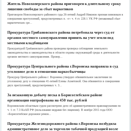
Житель Новохоперского района приговорен к длительному сроку
лишения свободы за сбыт наркотиков
Приговором Новохоперского районного суда 26-летний Андрей Никонов признан виновным в
совершении преступлений, предусмотренных п. «г» ч. 4 ст. 228.1 УК РФ (незаконный сбыт
наркотических сре...
Прокуратура Грибановского района потребовала через суд от
органов местного самоуправления принять на учет земли под
местными кладбищами
Прокуратурой Грибановского района проведена проверка соблюдения земельного
законодательства и законодательства в области охраны окружающий среды в деятельности
органов местного самоуправления. Провер...
Прокуратура Центрального района г.Воронежа направила в суд
уголовное дело в отношении наркосбытчицы
Прокурор Центрального района г. Воронежа утвердил обвинительное заключение по
уголовному делу в отношении 41-летней Елены Ахметовой. Она обвиняется в совершении
двух преступлений, предусмотренных ч. 3...
За незаконную добычу песка в Борисоглебском районе
организация оштрафована на 450 тыс. рублей
Воронежским областным судом рассмотрено дело об административном правонарушении по
ч. 1 ст. 7.3 КоАП РФ (пользование недрами без лицензии). В ноябре 2015 года ООО
«Борисоглебское дорожное ремон...
Прокуратура Железнодорожного района г.Воронежа возбудила
административное дело за торговлю табачной продукцией возле