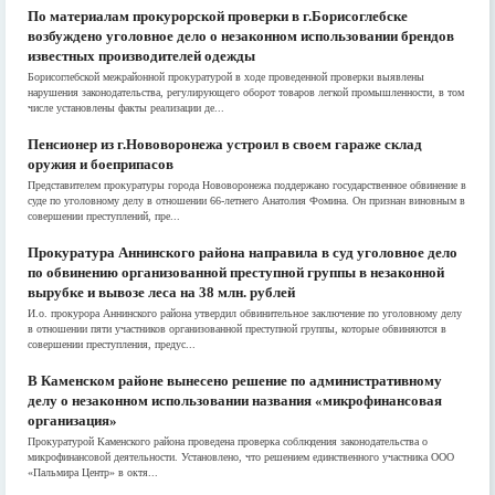
По материалам прокурорской проверки в г.Борисоглебске
возбуждено уголовное дело о незаконном использовании брендов
известных производителей одежды
Борисоглебской межрайонной прокуратурой в ходе проведенной проверки выявлены
нарушения законодательства, регулирующего оборот товаров легкой промышленности, в том
числе установлены факты реализации де...
Пенсионер из г.Нововоронежа устроил в своем гараже склад
оружия и боеприпасов
Представителем прокуратуры города Нововоронежа поддержано государственное обвинение в
суде по уголовному делу в отношении 66-летнего Анатолия Фомина. Он признан виновным в
совершении преступлений, пре...
Прокуратура Аннинского района направила в суд уголовное дело
по обвинению организованной преступной группы в незаконной
вырубке и вывозе леса на 38 млн. рублей
И.о. прокурора Аннинского района утвердил обвинительное заключение по уголовному делу
в отношении пяти участников организованной преступной группы, которые обвиняются в
совершении преступления, предус...
В Каменском районе вынесено решение по административному
делу о незаконном использовании названия «микрофинансовая
организация»
Прокуратурой Каменского района проведена проверка соблюдения законодательства о
микрофинансовой деятельности. Установлено, что решением единственного участника ООО
«Пальмира Центр» в октя...