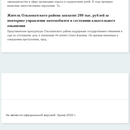
законодательства в сфере организации отдыха и оздоровления детей. В ходе проверки
выявлены многочисленные нарушения. Та...
Житель Ольховатского района заплатит 200 тыс. рублей за
повторное управление автомобилем в состоянии алкогольного
опьянения
Представителем прокуратуры Ольховатского района поддержано государственное обвинение в
суде по уголовному делу в отношении 44-летнего Олега Камзина. Он признан виновным в
совершении преступления, пред...
Не является официальной версией. Архив 2020 г.