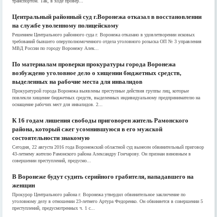
транспортом. Так, в ходе провер...
Центральный районный суд г.Воронежа отказал в восстановлении
на службе уволенному полицейскому
Решением Центрального районного суда г. Воронежа отказано в удовлетворении исковых
требований бывшего оперуполномоченного отдела уголовного розыска ОП № 3 управления
МВД России по городу Воронежу Алек...
По материалам проверки прокуратуры города Воронежа
возбуждено уголовное дело о хищении бюджетных средств,
выделенных на рабочие места для инвалидов
Прокуратурой города Воронежа выявлены преступные действия группы лиц, которые
повлекли хищение бюджетных средств, выделенных индивидуальному предпринимателю на
оснащение рабочих мест для инвалидов. 2...
К 16 годам лишения свободы приговорен житель Рамонского
района, который сжег усомнившуюся в его мужской
состоятельности знакомую
Сегодня, 22 августа 2016 года Воронежский областной суд вынесен обвинительный приговор
43-летнему жителю Рамонского района Александру Гончарову. Он признан виновным в
совершении преступлений, предусмо...
В Воронеже будут судить серийного грабителя, нападавшего на
женщин
Прокурор Центрального района г. Воронежа утвердил обвинительное заключение по
уголовному делу в отношении 23-летнего Артура Федоренко. Он обвиняется в совершении 5
преступлений, предусмотренных ч. 1 с...