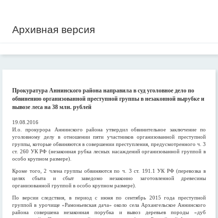
Архивная версия
Прокуратура Аннинского района направила в суд уголовное дело по
обвинению организованной преступной группы в незаконной вырубке и
вывозе леса на 38 млн. рублей
19.08.2016
И.о. прокурора Аннинского района утвердил обвинительное заключение по
уголовному делу в отношении пяти участников организованной преступной
группы, которые обвиняются в совершении преступления, предусмотренного ч. 3
ст. 260 УК РФ (незаконная рубка лесных насаждений организованной группой в
особо крупном размере).
Кроме того, 2 члена группы обвиняются по ч. 3 ст. 191.1 УК РФ (перевозка в
целях сбыта и сбыт заведомо незаконно заготовленной древесины
организованной группой в особо крупном размере).
По версии следствия, в период с июня по сентябрь 2015 года преступной
группой в урочище «Рамоньевская дача» около села Архангельское Аннинского
района совершена незаконная порубка и вывоз деревьев породы «дуб