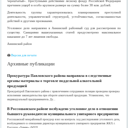
черешчатый». Преступными действиями лесному фонду Российской Федерации
причинен ущерб в особо крупном размере на сумму более 38 млн. рублей.
Деятельность группы характеризовалась планированием преступной
деятельности, управленческой структурой, устойчивостью, согласованностью
действий и другими признаками.
Уголовное дело направлено в Аннинский районный суд для рассмотрения по
существу. Санкциями вышеуказанных статей предусмотрено максимальное
наказание до 7 лет лишения свободы.
Аннинский район
🖨
Версия для печати
Архивные публикации
Прокуратура Павловского района направила в следственные
органы материалы о торговле поддельной алкогольной
продукцией
Прокуратурой Павловского района с привлечением сотрудников полиции проведена проверка
исполнения законодательства при обороте алкогольной продукции. Установлено, что
индивидуальный предприниматель Ду...
В Россошанском районе возбуждено уголовное дело в отношении
бывшего руководителя муниципального унитарного предприятия
Россошанский межрайонный прокурор взял на контроль ход расследования уголовного дела,
возбужденного в отношении директора муниципального унитарного предприятия ЖКХ г.
Россоши «Химик» (МУП ...