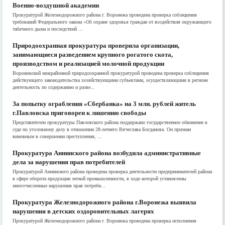
Военно-воздушной академии
Прокуратурой Железнодорожного района г. Воронежа проведена проверка соблюдения
требований Федерального закона «Об охране здоровья граждан от воздействия окружающего
табачного дыма и последствий ...
Природоохранная прокуратура проверила организации,
занимающиеся разведением крупного рогатого скота,
производством и реализацией молочной продукции
Воронежской межрайонной природоохранной прокуратурой проведена проверка соблюдения
действующего законодательства хозяйствующими субъектами, осуществляющими в регионе
деятельность по содержанию и разве...
За попытку ограбления «Сбербанка» на 3 млн. рублей житель
г.Павловска приговорен к лишению свободы
Представителем прокуратуры Павловского района поддержано государственное обвинение в
суде по уголовному делу в отношении 28-летнего Вячеслава Богданова. Он признан
виновным в совершении преступления, ...
Прокуратура Аннинского района возбудила административные
дела за нарушения прав потребителей
Прокуратурой Аннинского района проведена проверка деятельности предпринимателей района
в сфере оборота продукции легкой промышленности, в ходе которой установлены
многочисленные нарушения прав потреби...
Прокуратура Железнодорожного района г.Воронежа выявила
нарушения в детских оздоровительных лагерях
Прокуратурой Железнодорожного района г. Воронежа проведена проверка исполнения