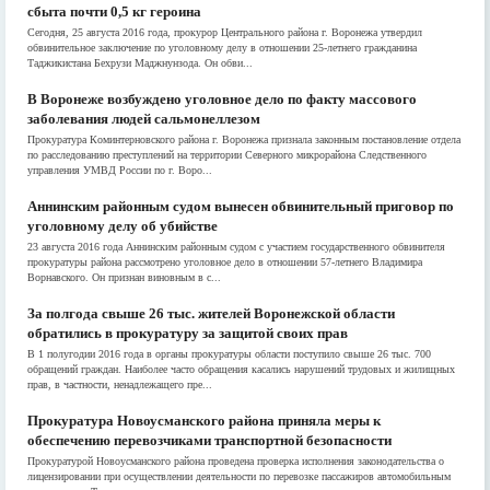
сбыта почти 0,5 кг героина
Сегодня, 25 августа 2016 года, прокурор Центрального района г. Воронежа утвердил
обвинительное заключение по уголовному делу в отношении 25-летнего гражданина
Таджикистана Бехрузи Маджнунзода. Он обви...
В Воронеже возбуждено уголовное дело по факту массового
заболевания людей сальмонеллезом
Прокуратура Коминтерновского района г. Воронежа признала законным постановление отдела
по расследованию преступлений на территории Северного микрорайона Следственного
управления УМВД России по г. Воро...
Аннинским районным судом вынесен обвинительный приговор по
уголовному делу об убийстве
23 августа 2016 года Аннинским районным судом с участием государственного обвинителя
прокуратуры района рассмотрено уголовное дело в отношении 57-летнего Владимира
Ворнавского. Он признан виновным в с...
За полгода свыше 26 тыс. жителей Воронежской области
обратились в прокуратуру за защитой своих прав
В 1 полугодии 2016 года в органы прокуратуры области поступило свыше 26 тыс. 700
обращений граждан. Наиболее часто обращения касались нарушений трудовых и жилищных
прав, в частности, ненадлежащего пре...
Прокуратура Новоусманского района приняла меры к
обеспечению перевозчиками транспортной безопасности
Прокуратурой Новоусманского района проведена проверка исполнения законодательства о
лицензировании при осуществлении деятельности по перевозке пассажиров автомобильным