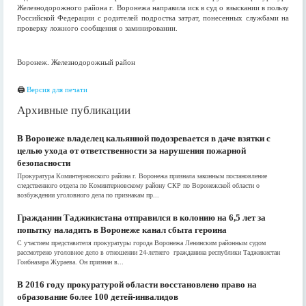
Железнодорожного района г. Воронежа направила иск в суд о взыскании в пользу
Российской Федерации с родителей подростка затрат, понесенных службами на
проверку ложного сообщения о заминировании.
Воронеж. Железнодорожный район
🖨
Версия для печати
Архивные публикации
В Воронеже владелец кальянной подозревается в даче взятки с
целью ухода от ответственности за нарушения пожарной
безопасности
Прокуратура Коминтерновского района г. Воронежа признала законным постановление
следственного отдела по Коминтерновскому району СКР по Воронежской области о
возбуждении уголовного дела по признакам пр...
Гражданин Таджикистана отправился в колонию на 6,5 лет за
попытку наладить в Воронеже канал сбыта героина
С участием представителя прокуратуры города Воронежа Ленинским районным судом
рассмотрено уголовное дело в отношении 24-летнего гражданина республики Таджикистан
Гоибназара Жураева. Он признан в...
В 2016 году прокуратурой области восстановлено право на
образование более 100 детей-инвалидов