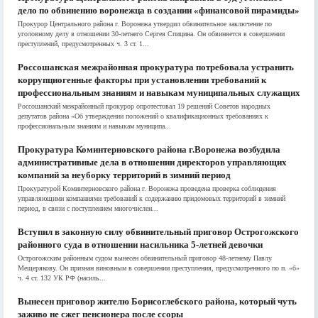
дело по обвинению воронежца в создании «финансовой пирамиды»
Прокурор Центрального района г. Воронежа утвердил обвинительное заключение по
уголовному делу в отношении 30-летнего Сергея Спицина. Он обвиняется в совершении
преступлений, предусмотренных ч. 3 ст. 1...
Россошанская межрайонная прокуратура потребовала устранить
коррупциогенные факторы при установлении требований к
профессиональным знаниям и навыкам муниципальных служащих
Россошанский межрайонный прокурор опротестовал 19 решений Советов народных
депутатов района «Об утверждении положений о квалификационных требованиях к
профессиональным знаниям и навыкам муниципа...
Прокуратура Коминтерновского района г.Воронежа возбудила
административные дела в отношении директоров управляющих
компаний за неуборку территорий в зимний период
Прокуратурой Коминтерновского района г. Воронежа проведена проверка соблюдения
управляющими компаниями требований к содержанию придомовых территорий в зимний
период, в связи с поступлением многочислен...
Вступил в законную силу обвинительный приговор Острогожского
районного суда в отношении насильника 5-летней девочки
Острогожским районным судом вынесен обвинительный приговор 48-летнему Павлу
Мещерякову. Он признан виновным в совершении преступления, предусмотренного по п. «б»
ч. 4 ст. 132 УК РФ (насиль...
Вынесен приговор жителю Борисоглебского района, который чуть
заживо не сжег пенсионера после ссоры