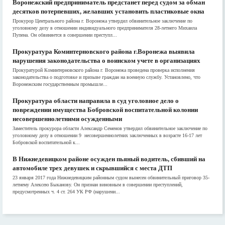
Воронежский предприниматель предстанет перед судом за обман
десятков потерпевших, желавших установить пластиковые окна
Прокурор Центрального района г. Воронежа утвердил обвинительное заключение по
уголовному делу в отношении индивидуального предпринимателя 28-летнего Михаила
Пупена. Он обвиняется в совершении преступл...
Прокуратура Коминтерновского района г.Воронежа выявила
нарушения законодательства о воинском учете в организациях
Прокуратурой Коминтерновского района г. Воронежа проведена проверка исполнения
законодательства о подготовке и призыве граждан на военную службу. Установлено, что
Воронежским государственным промышле...
Прокуратура области направила в суд уголовное дело о
повреждении имущества Бобровской воспитательной колонии
несовершеннолетними осужденными
Заместитель прокурора области Александр Семенов утвердил обвинительное заключение по
уголовному делу в отношении 9 несовершеннолетних заключенных в возрасте 16-17 лет
Бобровской воспитательной к...
В Нижнедевицком районе осужден пьяный водитель, сбивший на
автомобиле трех девушек и скрывшийся с места ДТП
23 января 2017 года Нижнедевицким районным судом вынесен обвинительный приговор 35-
летнему Алексею Быканову. Он признан виновным в совершении преступлений,
предусмотренных ч. 4 ст. 264 УК РФ (нарушени...