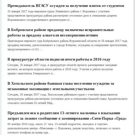
Преподаватель ВГАСУ осужден за получение взяток от студентов
25 января 2017 года мировым судом Ленинского района г. Воронежа с участием
представителя прокуратуры района рассмотрено уголовное дело в отношении доцента
Воронежского государственного архитектурно-ст...
В Бобровском районе продавцу назначены исправительные
работы за продажу алкоголя несовершеннолетним
Приговором мирового суда Бобровского района Воронежской области от 26 января 2017 года
продавец магазина, расположенного в городе Боброве, осуждена за совершение преступления,
предусмотренного ст.151....
В прокуратуре области подвели итоги работы в 2016 году
Сегодня, 26 января 2017 года, в прокуратуре области прошло расширенное заседание
коллеги, на котором подвели итоги работы в 2016 году. Участие в работе коллегии
принял заместитель Генерального п...
В Хохольском района бывшая глава поселения осуждена за
незаконные махинации с земельными участками
Сегодня, 26 января 2017 года, Хохольским районным судом с участием представителя
прокуратуры района рассмотрено уголовное дело в отношении бывшей главы Архангельского
сельского поселения 61-летней Мар...
Предъявлен иск к родителям 13-летнего мальчика о взыскании
затрат за ложное сообщение о заминировании «Сити-Парка «Град»
05 ноября 2016 года, около 21 часа, 13-летний подросток, находясь в торгово-
развлекательном центре «Максимир» г. Воронежа, решив пошутить, позвонил со своего
сотового телефона на номер еди...