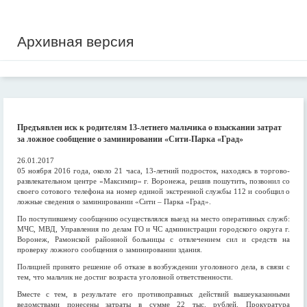
Архивная версия
Предъявлен иск к родителям 13-летнего мальчика о взыскании затрат
за ложное сообщение о заминировании «Сити-Парка «Град»
26.01.2017
05 ноября 2016 года, около 21 часа, 13-летний подросток, находясь в торгово-
развлекательном центре «Максимир» г. Воронежа, решив пошутить, позвонил со
своего сотового телефона на номер единой экстренной службы 112 и сообщил о
ложные сведения о заминировании «Сити – Парка «Град».
По поступившему сообщению осуществлялся выезд на место оперативных служб:
МЧС, МВД, Управления по делам ГО и ЧС администрации городского округа г.
Воронеж, Рамонской районной больницы с отвлечением сил и средств на
проверку ложного сообщения о заминировании здания.
Полицией принято решение об отказе в возбуждении уголовного дела, в связи с
тем, что мальчик не достиг возраста уголовной ответственности.
Вместе с тем, в результате его противоправных действий вышеуказанными
ведомствами понесены затраты в сумме 22 тыс. рублей. Прокуратура