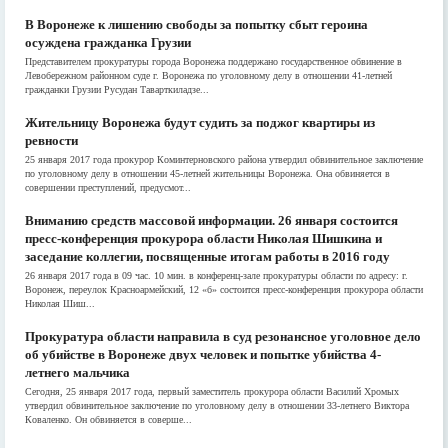
В Воронеже к лишению свободы за попытку сбыт героина
осуждена гражданка Грузии
Представителем прокуратуры города Воронежа поддержано государственное обвинение в
Левобережном районном суде г. Воронежа по уголовному делу в отношении 41-летней
гражданки Грузии Русудан Таварткиладзе...
Жительницу Воронежа будут судить за поджог квартиры из
ревности
25 января 2017 года прокурор Коминтерновского района утвердил обвинительное заключение
по уголовному делу в отношении 45-летней жительницы Воронежа. Она обвиняется в
совершении преступлений, предусмот...
Вниманию средств массовой информации. 26 января состоится
пресс-конференция прокурора области Николая Шишкина и
заседание коллегии, посвященные итогам работы в 2016 году
26 января 2017 года в 09 час. 10 мин. в конференц-зале прокуратуры области по адресу: г.
Воронеж, переулок Красноармейский, 12 «б» состоится пресс-конференция прокурора области
Николая Шиш...
Прокуратура области направила в суд резонансное уголовное дело
об убийстве в Воронеже двух человек и попытке убийства 4-
летнего мальчика
Сегодня, 25 января 2017 года, первый заместитель прокурора области Василий Хромых
утвердил обвинительное заключение по уголовному делу в отношении 33-летнего Виктора
Коваленко. Он обвиняется в соверше...