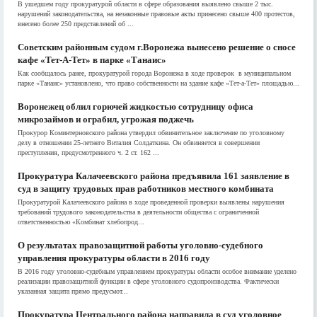
В ушедшем году прокуратурой области в сфере образования выявлено свыше 2 тыс.
нарушений законодательства, на незаконные правовые акты принесено свыше 400 протестов,
внесено более 250 представлений об ...
Советским районным судом г.Воронежа вынесено решение о сносе
кафе «Тет-А-Тет» в парке «Танаис»
Как сообщалось ранее, прокуратурой города Воронежа в ходе проверок в муниципальном
парке «Танаис» установлено, что право собственности на здание кафе «Тет-а-Тет» площадью...
Воронежец облил горючей жидкостью сотрудницу офиса
микрозаймов и ограбил, угрожая поджечь
Прокурор Коминтерновского района утвердил обвинительное заключение по уголовному
делу в отношении 25-летнего Виталия Солдаткина. Он обвиняется в совершении
преступления, предусмотренного ч. 2 ст. 162 ...
Прокуратура Калачеевского района предъявила 161 заявление в
суд в защиту трудовых прав работников местного комбината
Прокуратурой Калачеевского района в ходе проведенной проверки выявлены нарушения
требований трудового законодательства в деятельности общества с ограниченной
ответственностью «Комбинат хлебопрод...
О результатах правозащитной работы уголовно-судебного
управления прокуратуры области в 2016 году
В 2016 году уголовно-судебным управлением прокуратуры области особое внимание уделено
реализации правозащитной функции в сфере уголовного судопроизводства. Фактически
указанная защита прямо предусмот...
Прокуратура Центрального района направила в суд уголовное