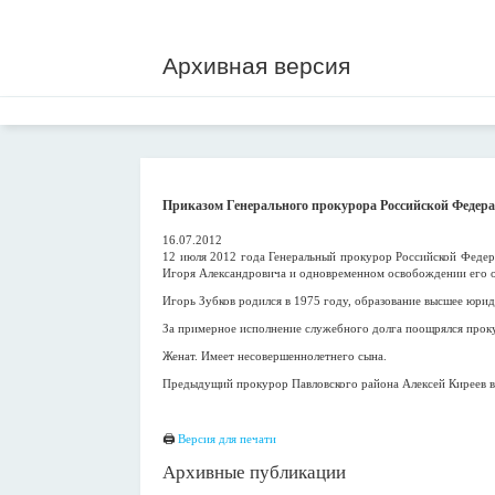
Архивная версия
Приказом Генерального прокурора Российской Федера
16.07.2012
12 июля 2012 года Генеральный прокурор Российской Федер
Игоря Александровича и одновременном освобождении его о
Игорь Зубков родился в 1975 году, образование высшее юрид
За примерное исполнение служебного долга поощрялся прок
Женат. Имеет несовершеннолетнего сына.
Предыдущий прокурор Павловского района Алексей Киреев в 
🖨
Версия для печати
Архивные публикации