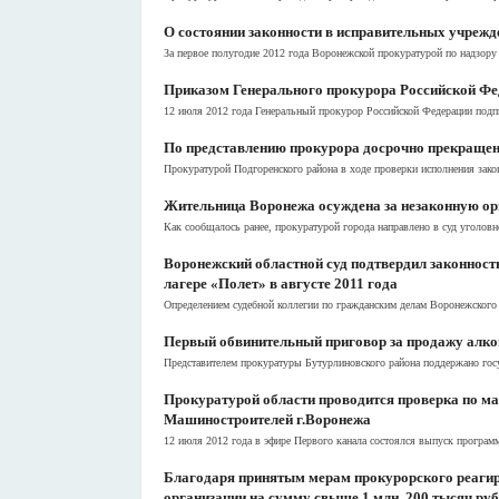
О состоянии законности в исправительных учрежде
За первое полугодие 2012 года Воронежской прокуратурой по надзору 
Приказом Генерального прокурора Российской Фе
12 июля 2012 года Генеральный прокурор Российской Федерации подпи
По представлению прокурора досрочно прекращен
Прокуратурой Подгоренского района в ходе проверки исполнения закон
Жительница Воронежа осуждена за незаконную ор
Как сообщалось ранее, прокуратурой города направлено в суд уголовн
Воронежский областной суд подтвердил законность
лагере «Полет» в августе 2011 года
Определением судебной коллегии по гражданским делам Воронежского о
Первый обвинительный приговор за продажу алко
Представителем прокуратуры Бутурлиновского района поддержано госу
Прокуратурой области проводится проверка по ма
Машиностроителей г.Воронежа
12 июля 2012 года в эфире Первого канала состоялся выпуск програм
Благодаря принятым мерам прокурорского реагир
организации на сумму свыше 1 млн. 200 тысяч ру