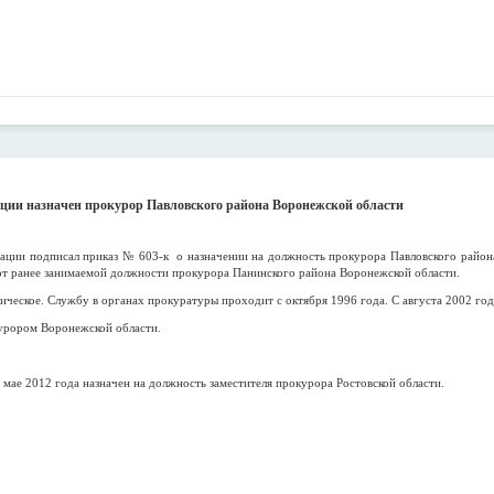
ции назначен прокурор Павловского района Воронежской области
ации подписал приказ № 603-к о назначении на должность прокурора Павловского район
т ранее занимаемой должности прокурора Панинского района Воронежской области.
ическое. Службу в органах прокуратуры проходит с октября 1996 года. С августа 2002 год
урором Воронежской области.
мае 2012 года назначен на должность заместителя прокурора Ростовской области.