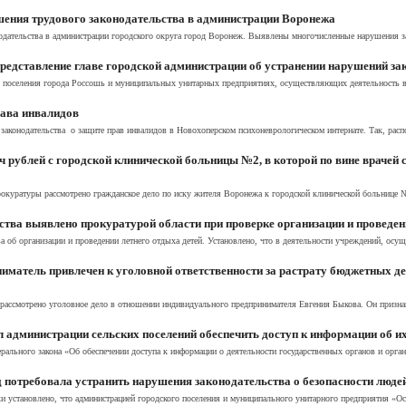
шения трудового законодательства в администрации Воронежа
одательства в администрации городского округа город Воронеж. Выявлены многочисленные нарушения за
редставление главе городской администрации об устранении нарушений за
 поселения города Россошь и муниципальных унитарных предприятиях, осуществляющих деятельность в 
рава инвалидов
законодательства о защите прав инвалидов в Новохоперском психоневрологическом интернате. Так, расп
рублей с городской клинической больницы №2, в которой по вине врачей 
окуратуры рассмотрено гражданское дело по иску жителя Воронежа к городской клинической больнице 
тва выявлено прокуратурой области при проверке организации и проведен
а об организации и проведении летнего отдыха детей. Установлено, что в деятельности учреждений, осу
матель привлечен к уголовной ответственности за растрату бюджетных де
рассмотрено уголовное дело в отношении индивидуального предпринимателя Евгения Быкова. Он призна
 администрации сельских поселений обеспечить доступ к информации об их
ального закона «Об обеспечении доступа к информации о деятельности государственных органов и орган
 потребовала устранить нарушения законодательства о безопасности людей
 установлено, что администрацией городского поселения и муниципального унитарного предприятия «Ост