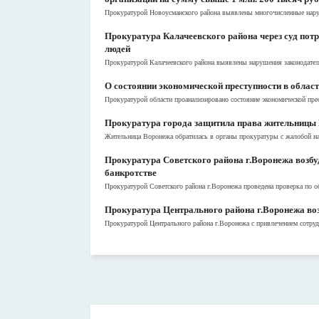
Прокуратурой Новоусманского района выявлены многочисленные наруш
Прокуратура Калачеевского района через суд потр
людей
Прокуратурой Калачеевского района выявлены нарушения законодатель
О состоянии экономической преступности в област
Прокуратурой области проанализировано состояние экономической прес
Прокуратура города защитила права жительницы В
Жительница Воронежа обратилась в органы прокуратуры с жалобой на
Прокуратура Советского района г.Воронежа возб
банкротстве
Прокуратурой Советского района г.Воронежа проведена проверка по об
Прокуратура Центрального района г.Воронежа воз
Прокуратурой Центрального района г.Воронежа с привлечением сотрудн