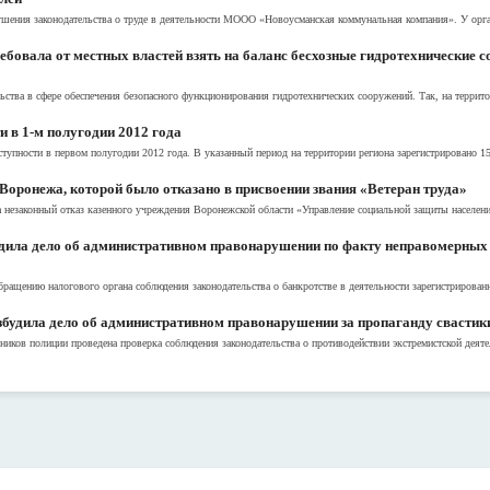
ения законодательства о труде в деятельности МООО «Новоусманская коммунальная компания». У орган
ебовала от местных властей взять на баланс бесхозные гидротехнические 
ства в сфере обеспечения безопасного функционирования гидротехнических сооружений. Так, на террито
и в 1-м полугодии 2012 года
тупности в первом полугодии 2012 года. В указанный период на территории региона зарегистрировано 15
оронежа, которой было отказано в присвоении звания «Ветеран труда»
 незаконный отказ казенного учреждения Воронежской области «Управление социальной защиты населен
удила дело об административном правонарушении по факту неправомерных
ращению налогового органа соблюдения законодательства о банкротстве в деятельности зарегистрированн
будила дело об административном правонарушении за пропаганду свастик
иков полиции проведена проверка соблюдения законодательства о противодействии экстремистской деятел