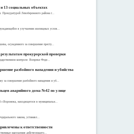
 и 13 социальных объектах
. Прокуратурой Левобережного района г...
е нуждающейся в улучшении жилищных услов...
ева, осужденного за совершение престу...
 результатам прокурорской проверки
дарственном контроле. Вопреки Феде...
ршение разбойного нападения и убийства
 за совершение разбойного нападения и уб...
льцев аварийного дома №42 по улице
 г.Воронежа, находящегося в муниципальн...
дерального закона, устанавл...
ривлечены к ответственности
ественные нарушения действующего...