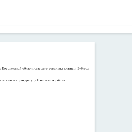
а Воронежской области старшего советника юстиции Зубкова
а возглавлял прокуратуру Панинского района.