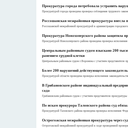
Прокуратура города потребовала устранить нару
Прокуратурой города проведена проверка соблюдения трудового закон
Россошанская межрайонная прокуратура внесла п
Россошанской межрайонной прокуратурой в администрации городского
Прокуратура Новохоперского района защитила п
Прокуратурой Новохоперского района проведена проверка исполнения 
Центральным районным судом взыскано 200 тысяч 
ранением грудной клетки
Центральным районным судом г.Воронежа с участием представителя пр
Более 200 нарушений действующего законодательс
Прокуратурой области проведена проверка исполнения законодательств
В Грибановском районе индивидуальный предприни
сада
Грибановским районным судом с участием представителя прокуратуры 
По искам прокурора Таловского района суд обязал
Прокуратурой Таловского района проведена проверка исполнения Федер
Острогожская межрайонная прокуратура через суд
Острогожской межрайонной прокуратурой в ходе проведенной проверки