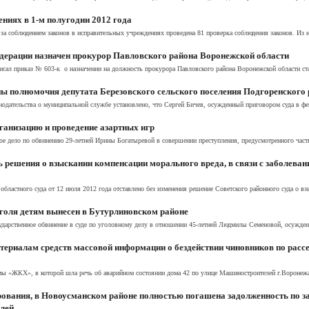
ниях в 1-м полугодии 2012 года
за соблюдением законов в исправительных учреждениях проведена 81 проверка соблюдения законов. Из н
дерации назначен прокурор Павловского района Воронежской области
сал приказ № 603-к о назначении на должность прокурора Павловского района Воронежской области ста
ы полномочия депутата Березовского сельского поселения Подгоренского 
одательства о муниципальной службе установлено, что Сергей Бичев, осужденный приговором суда в фев
ганизацию и проведение азартных игр
ое дело по обвинению 29-летней Ирины Богатыревой в совершении преступления, предусмотренного часть
 решения о взыскании компенсации морального вреда, в связи с заболева
бластного суда от 12 июля 2012 года отставлено без изменения решение Советского районного суда о вз
голя детям вынесен в Бутурлиновском районе
дарственное обвинение в суде по уголовному делу в отношении 45-летней Людмилы Семеновой, осужденн
териалам средств массовой информации о бездействии чиновников по расс
мы «ЖКХ», в которой шла речь об аварийном состоянии дома 42 по улице Машиностроителей г.Воронежа.
ования, в Новоусманском районе полностью погашена задолженность по з
блей