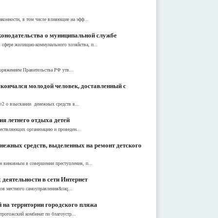
конности, в том числе влияющие на эфф...
конодательства о муниципальной службе
сфере жилищно-коммунального хозяйства, п...
оряжением Правительства РФ утв...
скончался молодой человек, доставленный с
№2 о взыскании денежных средств в...
ия летнего отдыха детей
ществляющих организацию и проведен...
нежных средств, выделенных на ремонт детского
н виновным в совершении преступления, п...
 деятельности в сети Интернет
ов местного самоуправления&raq...
 на территории городского пляжа
рогожский комбинат по благоустр...