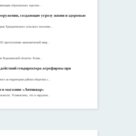
изации образовалась задолже...
сооружения, создающие угрозу жизни и здоровью
рии Хрещатовского сельского поселени...
92 преступления экономической напр...
ия Воронежской области» Коми...
 действий гендиректора агрофирмы при
ого на территории района общества с...
и в магазине «Антиквар»
ьности. Установлено, что в нарушен...