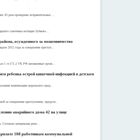
их 43 раза проверены исправительные ...
ршего советника юстиции Зубкова ...
района, осужденного за мошенничество
рале 2012 года за совершение преступ...
ю 1 ст.171.2 УК РФ (незаконные орган...
нием ребенка острой кишечной инфекцией в детском
ыскании компенсации морального вред...
ой за совершение преступления, предусм...
елению аварийного дома 42 на улице
 Согласно материалам репо...
арплате 108 работникам коммунальной