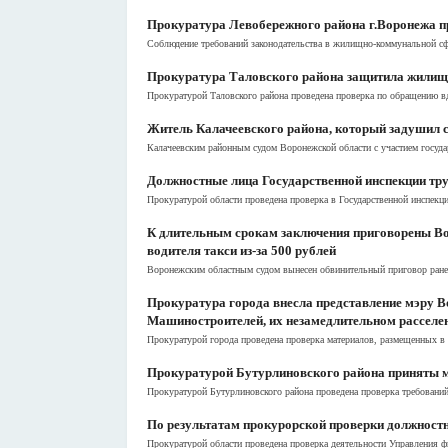
Прокуратура Левобережного района г.Воронежа пр
Соблюдение требований законодательства в жилищно-коммунальной сфе
Прокуратура Таловского района защитила жилищн
Прокуратурой Таловского района проведена проверка по обращению в
Житель Калачеевского района, который задушил 
Калачеевским районным судом Воронежской области с участием госуда
Должностные лица Государственной инспекции тру
Прокуратурой области проведена проверка в Государственной инспекци
К длительным срокам заключения приговорены Во
водителя такси из-за 500 рублей
Воронежским областным судом вынесен обвинительный приговор ранее
Прокуратура города внесла представление мэру 
Машиностроителей, их незамедлительном расселе
Прокуратурой города проведена проверка материалов, размещенных в
Прокуратурой Бутурлиновского района приняты м
Прокуратурой Бутурлиновского района проведена проверка требований 
По результатам прокурорской проверки должностн
Прокуратурой области проведена проверка деятельности Управления ф