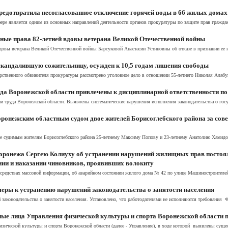
едотвратила несогласованное отключение горячей воды в 66 жилых домах
ре является одним из основных направлений деятельности органов прокуратуры по защите прав граждан
ые права 82-летней вдовы ветерана Великой Отечественной войны
довы ветерана Великой Отечественной войны Барсуковой Анастасии Устиновны об отказе в признании е
скандалившую сожительницу, осужден к 10,5 годам лишения свободы
рственного обвинителя прокуратуры рассмотрено уголовное дело в отношении 55-летнего Николая Алабуш
да Воронежской области привлечены к дисциплинарной ответственности по
и труда Воронежской области. Выявлены систематические нарушения исполнения законодательства о госу
ронежским областным судом двое жителей Борисоглебского района за сове
 судимым жителям Борисоглебского района 25-летнему Максиму Попову и 23-летнему Анатолию Хамидову
Воронежа Сергею Колиуху об устранении нарушений жилищных прав постоя
нии и наказании чиновников, проявивших волокиту
 средствах массовой информации, об аварийном состоянии жилого дома № 42 по улице Машиностроителей
еры к устранению нарушений законодательства о занятости населения
законодательства о занятости населения. Установлено, что работодателями не исполняются требования Фе
ые лица Управления физической культуры и спорта Воронежской области п
изической культуры и спорта Воронежской области (далее - Управление), в ходе которой выявлены сущ