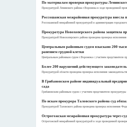
По материалам проверки прокуратуры Ленинского 
Прокуратурой Ленинского района г.Воронежа в ходе проведенной пров
Россошанская межрайонная прокуратура внесла п
Россошанской межрайонной прокуратурой в администрации городского
Прокуратура Новохоперского района защитила п
Прокуратурой Новохоперского района проведена проверка исполнения 
Центральным районным судом взыскано 200 тысяч 
ранением грудной клетки
Центральным районным судом г.Воронежа с участием представителя пр
Более 200 нарушений действующего законодательс
Прокуратурой области проведена проверка исполнения законодательств
В Грибановском районе индивидуальный предприни
сада
Грибановским районным судом с участием представителя прокуратуры 
По искам прокурора Таловского района суд обязал
Прокуратурой Таловского района проведена проверка исполнения Федер
Острогожская межрайонная прокуратура через суд
Острогожской межрайонной прокуратурой в ходе проведенной проверки