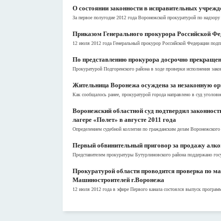
О состоянии законности в исправительных учрежде
За первое полугодие 2012 года Воронежской прокуратурой по надзору 
Приказом Генерального прокурора Российской Фе
12 июля 2012 года Генеральный прокурор Российской Федерации подпи
По представлению прокурора досрочно прекращен
Прокуратурой Подгоренского района в ходе проверки исполнения закон
Жительница Воронежа осуждена за незаконную ор
Как сообщалось ранее, прокуратурой города направлено в суд уголовн
Воронежский областной суд подтвердил законность
лагере «Полет» в августе 2011 года
Определением судебной коллегии по гражданским делам Воронежского о
Первый обвинительный приговор за продажу алко
Представителем прокуратуры Бутурлиновского района поддержано госу
Прокуратурой области проводится проверка по ма
Машиностроителей г.Воронежа
12 июля 2012 года в эфире Первого канала состоялся выпуск програм