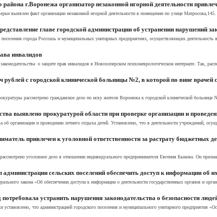
района г.Воронежа организатор незаконной игорной деятельности привлеч
ерки выявлен факт организации незаконной игорной деятельности в помещении по улице Матросова,145. В
редставление главе городской администрации об устранении нарушений за
 поселения города Россошь и муниципальных унитарных предприятиях, осуществляющих деятельность в 
рава инвалидов
законодательства о защите прав инвалидов в Новохоперском психоневрологическом интернате. Так, расп
рублей с городской клинической больницы №2, в которой по вине врачей 
окуратуры рассмотрено гражданское дело по иску жителя Воронежа к городской клинической больнице 
тва выявлено прокуратурой области при проверке организации и проведен
а об организации и проведении летнего отдыха детей. Установлено, что в деятельности учреждений, осу
матель привлечен к уголовной ответственности за растрату бюджетных де
рассмотрено уголовное дело в отношении индивидуального предпринимателя Евгения Быкова. Он призна
 администрации сельских поселений обеспечить доступ к информации об их
ального закона «Об обеспечении доступа к информации о деятельности государственных органов и орган
 потребовала устранить нарушения законодательства о безопасности людей
 установлено, что администрацией городского поселения и муниципального унитарного предприятия «Ост