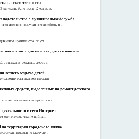
ена к ответственности
 результате было изъято 12 единиц и...
конодательства о муниципальной службе
сфере жилищно-коммунального хозяйства, п...
оряжением Правительства РФ утв...
скончался молодой человек, доставленный с
№2 о взыскании денежных средств в...
ия летнего отдыха детей
ществляющих организацию и проведен...
нежных средств, выделенных на ремонт детского
н виновным в совершении преступления, п...
 деятельности в сети Интернет
ов местного самоуправления&raq...
 на территории городского пляжа
рогожский комбинат по благоустр...