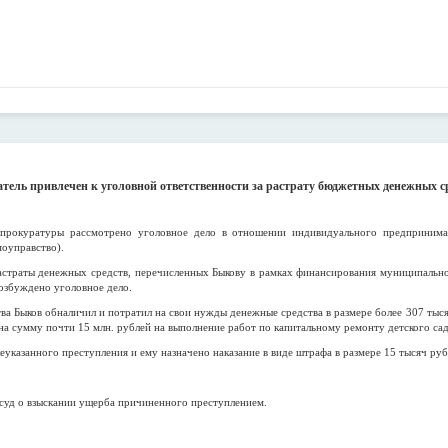
ль привлечен к уголовной ответственности за растрату бюджетных денежных сре
 прокуратуры рассмотрено уголовное дело в отношении индивидуального предпринима
моуправство).
растраты денежных средств, перечисленных Быкову в рамках финансирования муниципально
озбуждено уголовное дело.
ства Быков обналичил и потратил на свои нужды денежные средства в размере более 307 ты
а сумму почти 15 млн. рублей на выполнение работ по капитальному ремонту детского са
казанного преступления и ему назначено наказание в виде штрафа в размере 15 тысяч руб
 суд о взыскании ущерба причиненного преступлением.