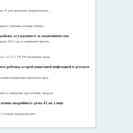
их 43 раза проверены исправительные ...
ршего советника юстиции Зубкова ...
района, осужденного за мошенничество
рале 2012 года за совершение преступ...
ю 1 ст.171.2 УК РФ (незаконные орган...
нием ребенка острой кишечной инфекцией в детском
ыскании компенсации морального вред...
ой за совершение преступления, предусм...
елению аварийного дома 42 на улице
 Согласно материалам репо...