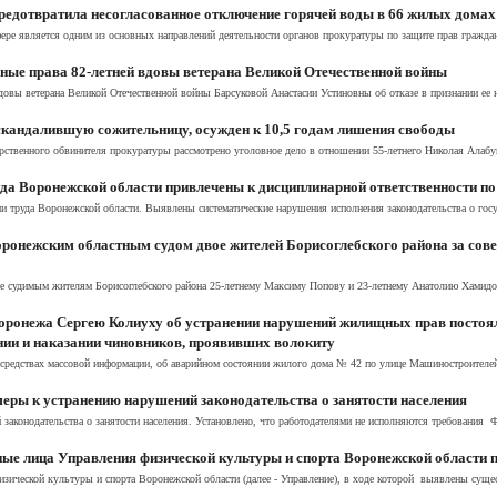
едотвратила несогласованное отключение горячей воды в 66 жилых домах
ре является одним из основных направлений деятельности органов прокуратуры по защите прав граждан
ые права 82-летней вдовы ветерана Великой Отечественной войны
довы ветерана Великой Отечественной войны Барсуковой Анастасии Устиновны об отказе в признании е
скандалившую сожительницу, осужден к 10,5 годам лишения свободы
рственного обвинителя прокуратуры рассмотрено уголовное дело в отношении 55-летнего Николая Алабуш
да Воронежской области привлечены к дисциплинарной ответственности по
и труда Воронежской области. Выявлены систематические нарушения исполнения законодательства о госу
ронежским областным судом двое жителей Борисоглебского района за сове
 судимым жителям Борисоглебского района 25-летнему Максиму Попову и 23-летнему Анатолию Хамидову
Воронежа Сергею Колиуху об устранении нарушений жилищных прав постоя
нии и наказании чиновников, проявивших волокиту
 средствах массовой информации, об аварийном состоянии жилого дома № 42 по улице Машиностроителей
еры к устранению нарушений законодательства о занятости населения
законодательства о занятости населения. Установлено, что работодателями не исполняются требования Фе
ые лица Управления физической культуры и спорта Воронежской области п
изической культуры и спорта Воронежской области (далее - Управление), в ходе которой выявлены сущ