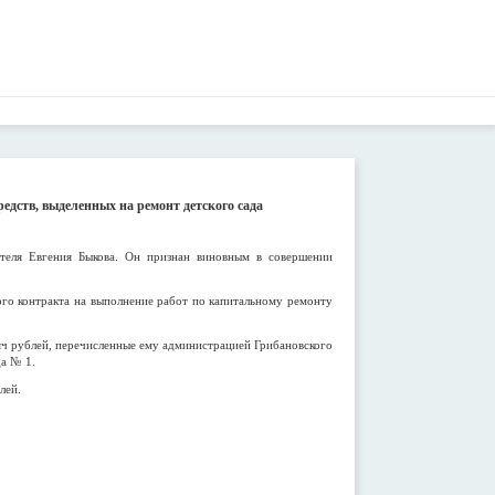
дств, выделенных на ремонт детского сада
теля Евгения Быкова. Он признан виновным в совершении
го контракта на выполнение работ по капитальному ремонту
сяч рублей, перечисленные ему администрацией Грибановского
да № 1.
лей.