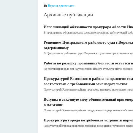
🖨
Версия для печати
Архивные публикации
Исполняющий обязанности прокурора области Ива
В прокуратуре области прошло заседание постоянно-действующей рабо
Решением Центрального районного суда г.Воронеж
задержанному
В Центральном районном суде г.Воронежа с участием представителя пр
Работа по розыску пропавших без вести остается 
На протяжении ряда лет на территории нашего субъекта число сообщени
Прокуратурой Рамонского района направлено семь
соответствие с требованиями законодательства
Прокуратурой Рамонского района проведена проверка исполнения зако
Вступил в законную силу обвинительный приговор
в магазине
Прокуратурой Каменского района поддержано государственное обвинени
Прокуратура города потребовала устранить нару
Прокуратурой города проведена проверка соблюдения трудового закон