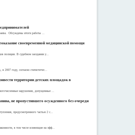
редпринимателей
раева. Обсуждены итоги работы ...
неоказание своевременной медицинской помощи
в полиции. В судебном заседании у...
в 2007 году, согласно статистичес...
ривести территории детских площадок в
многочисленные нарушения, допущенные ...
нина, не пропустившего осужденного без очереди
упления, предусмотренного частью 2 с...
конности, в том числе влияющие на эфф...