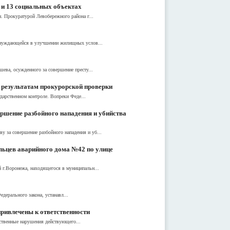
 и 13 социальных объектах
. Прокуратурой Левобережного района г...
е нуждающейся в улучшении жилищных услов...
ева, осужденного за совершение престу...
 результатам прокурорской проверки
дарственном контроле. Вопреки Феде...
ршение разбойного нападения и убийства
 за совершение разбойного нападения и уб...
льцев аварийного дома №42 по улице
 г.Воронежа, находящегося в муниципальн...
дерального закона, устанавл...
ривлечены к ответственности
ественные нарушения действующего...