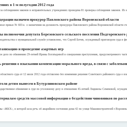
ниях в 1-м полугодии 2012 года
за соблюдением законов в исправительных учреждениях проведена 81 проверка соблюдения законов. Из н
дерации назначен прокурор Павловского района Воронежской области
сал приказ № 603-к о назначении на должность прокурора Павловского района Воронежской области ста
ы полномочия депутата Березовского сельского поселения Подгоренского 
одательства о муниципальной службе установлено, что Сергей Бичев, осужденный приговором суда в фев
ганизацию и проведение азартных игр
ое дело по обвинению 29-летней Ирины Богатыревой в совершении преступления, предусмотренного часть
 решения о взыскании компенсации морального вреда, в связи с заболева
бластного суда от 12 июля 2012 года отставлено без изменения решение Советского районного суда о вз
голя детям вынесен в Бутурлиновском районе
дарственное обвинение в суде по уголовному делу в отношении 45-летней Людмилы Семеновой, осужденн
териалам средств массовой информации о бездействии чиновников по расс
мы «ЖКХ», в которой шла речь об аварийном состоянии дома 42 по улице Машиностроителей г.Воронежа.