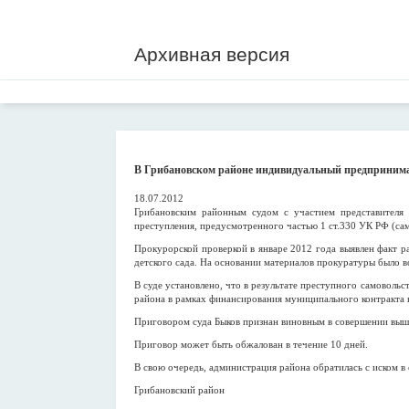
Архивная версия
В Грибановском районе индивидуальный предпринимате
18.07.2012
Грибановским районным судом с участием представителя
преступления, предусмотренного частью 1 ст.330 УК РФ (са
Прокурорской проверкой в январе 2012 года выявлен факт 
детского сада. На основании материалов прокуратуры было в
В суде установлено, что в результате преступного самоволь
района в рамках финансирования муниципального контракта н
Приговором суда Быков признан виновным в совершении вышеу
Приговор может быть обжалован в течение 10 дней.
В свою очередь, администрация района обратилась с иском в
Грибановский район