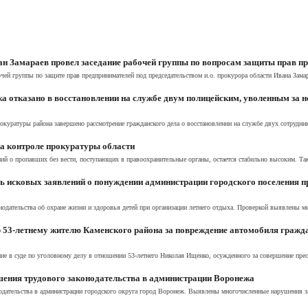
н Замараев провел заседание рабочей группы по вопросам защиты прав п
чей группы по защите прав предпринимателей под председательством и.о. прокурора области Ивана Зама
а отказано в восстановлении на службе двум полицейским, уволенным за 
окуратуры района завершено рассмотрение гражданского дела о восстановлении на службе двух сотруднико
на контроле прокуратуры области
й о пропавших без вести, поступающих в правоохранительные органы, остается стабильно высоким. Так, 
 исковых заявлений о понуждении администрации городского поселения п
нодательства об охране жизни и здоровья детей при организации летнего отдыха. Проверкой выявлены 
 53-летнему жителю Каменского района за повреждение автомобиля гражда
е в суде по уголовному делу в отношении 53-летнего Николая Ищенко, осужденного за совершение прест
шения трудового законодательства в администрации Воронежа
одательства в администрации городского округа город Воронеж. Выявлены многочисленные нарушения за