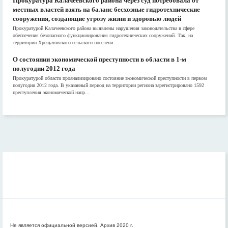
Прокуратура Калачеевского района через суд потребовала от
местных властей взять на баланс бесхозные гидротехнические
сооружения, создающие угрозу жизни и здоровью людей
Прокуратурой Калачеевского района выявлены нарушения законодательства в сфере
обеспечения безопасного функционирования гидротехнических сооружений. Так, на
территории Хрещатовского сельского поселени...
О состоянии экономической преступности в области в 1-м
полугодии 2012 года
Прокуратурой области проанализировано состояние экономической преступности в первом
полугодии 2012 года. В указанный период на территории региона зарегистрировано 1592
преступления экономической напр...
Не является официальной версией. Архив 2020 г.