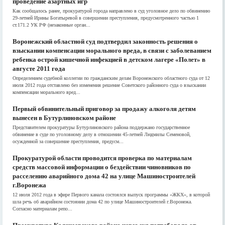
проведение азартных игр
Как сообщалось ранее, прокуратурой города направлено в суд уголовное дело по обвинению
29-летней Ирины Богатыревой в совершении преступления, предусмотренного частью 1
ст.171.2 УК РФ (незаконные орган...
Воронежский областной суд подтвердил законность решения о
взыскании компенсации морального вреда, в связи с заболеванием
ребенка острой кишечной инфекцией в детском лагере «Полет» в
августе 2011 года
Определением судебной коллегии по гражданским делам Воронежского областного суда от 12
июля 2012 года отставлено без изменения решение Советского районного суда о взыскании
компенсации морального вред...
Первый обвинительный приговор за продажу алкоголя детям
вынесен в Бутурлиновском районе
Представителем прокуратуры Бутурлиновского района поддержано государственное
обвинение в суде по уголовному делу в отношении 45-летней Людмилы Семеновой,
осужденной за совершение преступления, предусм...
Прокуратурой области проводится проверка по материалам
средств массовой информации о бездействии чиновников по
расселению аварийного дома 42 на улице Машиностроителей
г.Воронежа
12 июля 2012 года в эфире Первого канала состоялся выпуск программы «ЖКХ», в которой
шла речь об аварийном состоянии дома 42 по улице Машиностроителей г.Воронежа.
Согласно материалам репо...