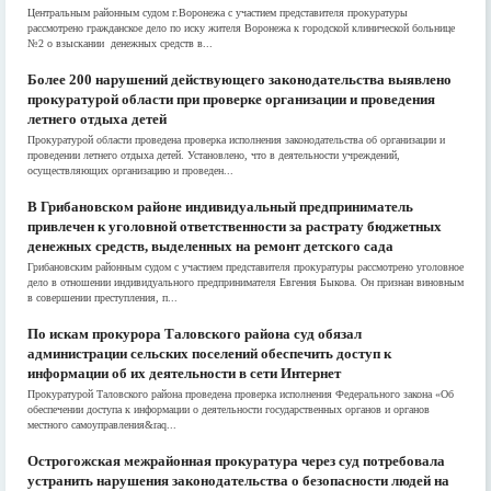
Центральным районным судом г.Воронежа с участием представителя прокуратуры
рассмотрено гражданское дело по иску жителя Воронежа к городской клинической больнице
№2 о взыскании денежных средств в...
Более 200 нарушений действующего законодательства выявлено
прокуратурой области при проверке организации и проведения
летнего отдыха детей
Прокуратурой области проведена проверка исполнения законодательства об организации и
проведении летнего отдыха детей. Установлено, что в деятельности учреждений,
осуществляющих организацию и проведен...
В Грибановском районе индивидуальный предприниматель
привлечен к уголовной ответственности за растрату бюджетных
денежных средств, выделенных на ремонт детского сада
Грибановским районным судом с участием представителя прокуратуры рассмотрено уголовное
дело в отношении индивидуального предпринимателя Евгения Быкова. Он признан виновным
в совершении преступления, п...
По искам прокурора Таловского района суд обязал
администрации сельских поселений обеспечить доступ к
информации об их деятельности в сети Интернет
Прокуратурой Таловского района проведена проверка исполнения Федерального закона «Об
обеспечении доступа к информации о деятельности государственных органов и органов
местного самоуправления&raq...
Острогожская межрайонная прокуратура через суд потребовала
устранить нарушения законодательства о безопасности людей на