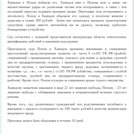
Хамидов и Попов поймали его. Хамидов взял у Попова нож и нанес им
множественные удары по различным частям тела потерпевшего, в связи с чем
последний перестал подавать признаки жизни. Перетащив тело потерпевшего в
лесополосу, Попов и Хамидов обыскали его одежду и похитили кошелек с
деньгами в сумме 500 рублей. Затем они попытались завладеть транспортным
средством, однако завести автомобиль им не удалось, поскольку сработало
блокирующее устройство.
Суд согласился с позицией представителя прокуратуры области относительно
квалификации действий и наказания подсудимых.
Приговором суда Попов и Хамидов признаны виновными в совершении
преступлений, предусмотренных пунктом «в» части 4 ст.162 УК РФ (разбой,
совершенный с применением насилия, опасного для жизни и здоровья, группой
лиц по предварительному сговору, с применением предметов, используемых в
качестве оружия, с причинением тяжкого вреда здоровью потерпевшего) и
пунктами «д», «ж», «з» части 2 ст.105 УК РФ (убийство, совершенное с особой
жестокостью, группой лиц по предварительному сговору, сопряженное с
разбоем). Кроме того, Попов осужден за совершение кражи чужого имущества.
Хамидову назначено наказание в виде 22 лет лишения свободы, Попову – 23 лет
лишения свободы с отбыванием наказания в исправительной колонии строгого
режима.
Кроме того, суд удовлетворил гражданский иск родственников погибшего о
взыскании с каждого осужденного по 500 тысяч рублей в качестве компенсации
морального вреда.
Приговор может быть обжалован в течение 10 дней.