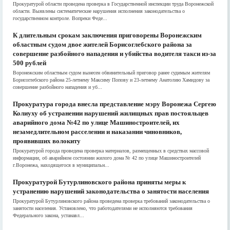
Прокуратурой области проведена проверка в Государственной инспекции труда Воронежской
области. Выявлены систематические нарушения исполнения законодательства о
государственном контроле. Вопреки Феде...
К длительным срокам заключения приговорены Воронежским
областным судом двое жителей Борисоглебского района за
совершение разбойного нападения и убийства водителя такси из-за
500 рублей
Воронежским областным судом вынесен обвинительный приговор ранее судимым жителям
Борисоглебского района 25-летнему Максиму Попову и 23-летнему Анатолию Хамидову за
совершение разбойного нападения и уб...
Прокуратура города внесла представление мэру Воронежа Сергею
Колиуху об устранении нарушений жилищных прав постояльцев
аварийного дома №42 по улице Машиностроителей, их
незамедлительном расселении и наказании чиновников,
проявивших волокиту
Прокуратурой города проведена проверка материалов, размещенных в средствах массовой
информации, об аварийном состоянии жилого дома № 42 по улице Машиностроителей
г.Воронежа, находящегося в муниципальн...
Прокуратурой Бутурлиновского района приняты меры к
устранению нарушений законодательства о занятости населения
Прокуратурой Бутурлиновского района проведена проверка требований законодательства о
занятости населения. Установлено, что работодателями не исполняются требования
Федерального закона, устанавл...