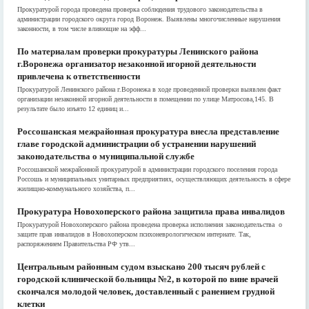
Прокуратурой города проведена проверка соблюдения трудового законодательства в
администрации городского округа город Воронеж. Выявлены многочисленные нарушения
законности, в том числе влияющие на эфф...
По материалам проверки прокуратуры Ленинского района
г.Воронежа организатор незаконной игорной деятельности
привлечена к ответственности
Прокуратурой Ленинского района г.Воронежа в ходе проведенной проверки выявлен факт
организации незаконной игорной деятельности в помещении по улице Матросова,145. В
результате было изъято 12 единиц и...
Россошанская межрайонная прокуратура внесла представление
главе городской администрации об устранении нарушений
законодательства о муниципальной службе
Россошанской межрайонной прокуратурой в администрации городского поселения города
Россошь и муниципальных унитарных предприятиях, осуществляющих деятельность в сфере
жилищно-коммунального хозяйства, п...
Прокуратура Новохоперского района защитила права инвалидов
Прокуратурой Новохоперского района проведена проверка исполнения законодательства о
защите прав инвалидов в Новохоперском психоневрологическом интернате. Так,
распоряжением Правительства РФ утв...
Центральным районным судом взыскано 200 тысяч рублей с
городской клинической больницы №2, в которой по вине врачей
скончался молодой человек, доставленный с ранением грудной
клетки