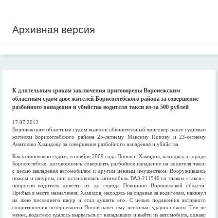
Архивная версия
К длительным срокам заключения приговорены Воронежским
областным судом двое жителей Борисоглебского района за совершение
разбойного нападения и убийства водителя такси из-за 500 рублей
17.07.2012
Воронежским областным судом вынесен обвинительный приговор ранее судимым
жителям Борисоглебского района 25-летнему Максиму Попову и 23-летнему
Анатолию Хамидову за совершение разбойного нападения и убийства.
Как установлено судом, в ноябре 2009 года Попов и Хамидов, находясь в городе
Борисоглебске, договорились совершить разбойное нападение на водителя такси
с целью завладения автомобилем и другим ценным имуществом. Вооружившись
ножом и шнуром, они остановились автомобиль ВАЗ-211540 со знаком «такси»,
попросив водителя довезти их до города Поворино Воронежской области.
Прибыв в место назначения, Хамидов, находясь на сиденье за водителем, накинул
на шею последнего шнур и стал душить его. С целью подавления активного
сопротивления потерпевшего Попов нанес ему несколько ударов ножом. Тем не
менее, водителю удалось вырваться от нападавших и выйти из автомобиля, однако