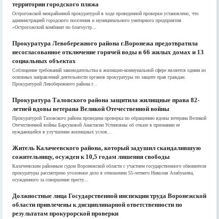
территории городского пляжа
Острогожской межрайонной прокуратурой в ходе проведенной проверки установлено, что
администрацией городского поселения и муниципального унитарного предприятия
«Острогожский комбинат по благоустр...
Прокуратура Левобережного района г.Воронежа предотвратила
несогласованное отключение горячей воды в 66 жилых домах и 13
социальных объектах
Соблюдение требований законодательства в жилищно-коммунальной сфере является одним из
основных направлений деятельности органов прокуратуры по защите прав граждан.
Прокуратурой Левобережного района г...
Прокуратура Таловского района защитила жилищные права 82-
летней вдовы ветерана Великой Отечественной войны
Прокуратурой Таловского района проведена проверка по обращению вдовы ветерана Великой
Отечественной войны Барсуковой Анастасии Устиновны об отказе в признании ее
нуждающейся в улучшении жилищных услов...
Житель Калачеевского района, который задушил скандалившую
сожительницу, осужден к 10,5 годам лишения свободы
Калачеевским районным судом Воронежской области с участием государственного обвинителя
прокуратуры рассмотрено уголовное дело в отношении 55-летнего Николая Алабушева,
осужденного за совершение престу...
Должностные лица Государственной инспекции труда Воронежской
области привлечены к дисциплинарной ответственности по
результатам прокурорской проверки