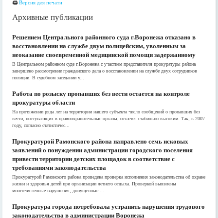
🖨
Версия для печати
Архивные публикации
Решением Центрального районного суда г.Воронежа отказано в
восстановлении на службе двум полицейским, уволенным за
неоказание своевременной медицинской помощи задержанному
В Центральном районном суде г.Воронежа с участием представителя прокуратуры района
завершено рассмотрение гражданского дела о восстановлении на службе двух сотрудников
полиции. В судебном заседании у...
Работа по розыску пропавших без вести остается на контроле
прокуратуры области
На протяжении ряда лет на территории нашего субъекта число сообщений о пропавших без
вести, поступающих в правоохранительные органы, остается стабильно высоким. Так, в 2007
году, согласно статистичес...
Прокуратурой Рамонского района направлено семь исковых
заявлений о понуждении администрации городского поселения
привести территории детских площадок в соответствие с
требованиями законодательства
Прокуратурой Рамонского района проведена проверка исполнения законодательства об охране
жизни и здоровья детей при организации летнего отдыха. Проверкой выявлены
многочисленные нарушения, допущенные ...
Прокуратура города потребовала устранить нарушения трудового
законодательства в администрации Воронежа