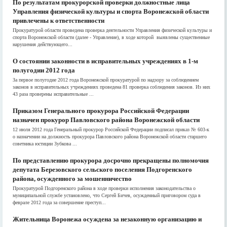
По результатам прокурорской проверки должностные лица
Управления физической культуры и спорта Воронежской области
привлечены к ответственности
Прокуратурой области проведена проверка деятельности Управления физической культуры и
спорта Воронежской области (далее - Управление), в ходе которой выявлены существенные
нарушения действующего...
О состоянии законности в исправительных учреждениях в 1-м
полугодии 2012 года
За первое полугодие 2012 года Воронежской прокуратурой по надзору за соблюдением
законов в исправительных учреждениях проведена 81 проверка соблюдения законов. Из них
43 раза проверены исправительные ...
Приказом Генерального прокурора Российской Федерации
назначен прокурор Павловского района Воронежской области
12 июля 2012 года Генеральный прокурор Российской Федерации подписал приказ № 603-к
о назначении на должность прокурора Павловского района Воронежской области старшего
советника юстиции Зубкова ...
По представлению прокурора досрочно прекращены полномочия
депутата Березовского сельского поселения Подгоренского
района, осужденного за мошенничество
Прокуратурой Подгоренского района в ходе проверки исполнения законодательства о
муниципальной службе установлено, что Сергей Бичев, осужденный приговором суда в
феврале 2012 года за совершение преступ...
Жительница Воронежа осуждена за незаконную организацию и