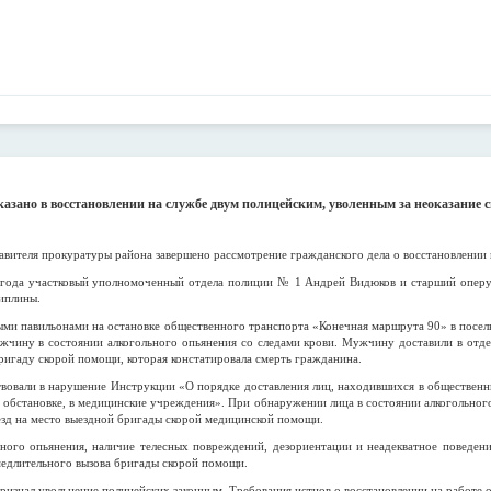
казано в восстановлении на службе двум полицейским, уволенным за неоказани
авителя прокуратуры района завершено рассмотрение гражданского дела о восстановлении 
о года участковый уполномоченный отдела полиции № 1 Андрей Видюков и старший опер
иплины.
ыми павильонами на остановке общественного транспорта «Конечная маршрута 90» в посе
жчину в состоянии алкогольного опьянения со следами крови. Мужчину доставили в отдел
бригаду скорой помощи, которая констатировала смерть гражданина.
твовали в нарушение Инструкции «О порядке доставления лиц, находившихся в общественн
 обстановке, в медицинские учреждения». При обнаружении лица в состоянии алкогольно
езд на место выездной бригады скорой медицинской помощи.
ого опьянения, наличие телесных повреждений, дезориентации и неадекватное поведени
медлительного вызова бригады скорой помощи.
ризнал увольнение полицейских законным. Требования истцов о восстановлении на работе о