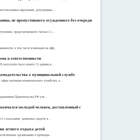
многочисленные нарушения, допущенные ...
нина, не пропустившего осужденного без очереди
упления, предусмотренного частью 2 с...
конности, в том числе влияющие на эфф...
ена к ответственности
 результате было изъято 12 единиц и...
конодательства о муниципальной службе
сфере жилищно-коммунального хозяйства, п...
оряжением Правительства РФ утв...
скончался молодой человек, доставленный с
№2 о взыскании денежных средств в...
ия летнего отдыха детей
ществляющих организацию и проведен...