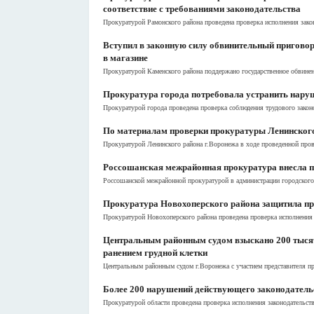
соответствие с требованиями законодательства
Прокуратурой Рамонского района проведена проверка исполнения зако
Вступил в законную силу обвинительный приговор
в магазине
Прокуратурой Каменского района поддержано государственное обвинени
Прокуратура города потребовала устранить нару
Прокуратурой города проведена проверка соблюдения трудового закон
По материалам проверки прокуратуры Ленинского 
Прокуратурой Ленинского района г.Воронежа в ходе проведенной пров
Россошанская межрайонная прокуратура внесла п
Россошанской межрайонной прокуратурой в администрации городского
Прокуратура Новохоперского района защитила п
Прокуратурой Новохоперского района проведена проверка исполнения 
Центральным районным судом взыскано 200 тысяч 
ранением грудной клетки
Центральным районным судом г.Воронежа с участием представителя пр
Более 200 нарушений действующего законодательс
Прокуратурой области проведена проверка исполнения законодательств