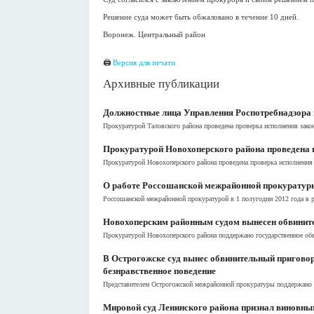
Решение суда может быть обжаловано в течение 10 дней.
Воронеж. Центральный район
🖨
Версия для печати
Архивные публикации
Должностные лица Управления Роспотребнадзора п
Прокуратурой Таловского района проведена проверка исполнения зако
Прокуратурой Новохоперского района проведена п
Прокуратурой Новохоперского района проведена проверка исполнения 
О работе Россошанской межрайонной прокуратуры
Россошанской межрайонной прокуратурой в 1 полугодии 2012 года в р
Новохоперским районным судом вынесен обвинител
Прокуратурой Новохоперского района поддержано государственное обв
В Острогожске суд вынес обвинительный приговор
безнравственное поведение
Представителем Острогожской межрайонной прокуратуры поддержано го
Мировой суд Ленинского района признал виновным