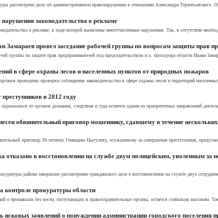
уры рассмотрено дело об административном правонарушении в отношении Александра Терентьевского. Он 
 нарушения законодательства о рекламе
нодательства о рекламе, в ходе которой выявлены многочисленные нарушения. Так, в отсутствие необхо
н Замараев провел заседание рабочей группы по вопросам защиты прав п
чей группы по защите прав предпринимателей под председательством и.о. прокурора области Ивана Зама
ний в сфере охраны лесов и населенных пунктов от природных пожаров
рганов проведены проверки соблюдения законодательства в сфере охраны лесов и территорий населенных
 преступников в 2012 году
, скрывшихся от органов дознания, следствия и суда остается одним из приоритетных направлений деятел
сен обвинительный приговор мошеннику, сдавшему в течение нескольких ч
ельный приговор 39-летнему Геннадию Цыгулеву, осужденному за совершение преступления, предусмотр
а отказано в восстановлении на службе двум полицейским, уволенным за 
окуратуры района завершено рассмотрение гражданского дела о восстановлении на службе двух сотруднико
на контроле прокуратуры области
й о пропавших без вести, поступающих в правоохранительные органы, остается стабильно высоким. Так, 
 исковых заявлений о понуждении администрации городского поселения п