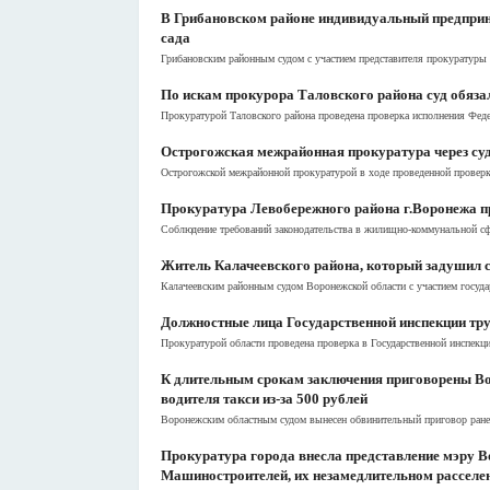
В Грибановском районе индивидуальный предприни
сада
Грибановским районным судом с участием представителя прокуратуры 
По искам прокурора Таловского района суд обязал
Прокуратурой Таловского района проведена проверка исполнения Федер
Острогожская межрайонная прокуратура через суд
Острогожской межрайонной прокуратурой в ходе проведенной проверки
Прокуратура Левобережного района г.Воронежа пр
Соблюдение требований законодательства в жилищно-коммунальной сфе
Житель Калачеевского района, который задушил 
Калачеевским районным судом Воронежской области с участием госуда
Должностные лица Государственной инспекции тру
Прокуратурой области проведена проверка в Государственной инспекци
К длительным срокам заключения приговорены Во
водителя такси из-за 500 рублей
Воронежским областным судом вынесен обвинительный приговор ранее
Прокуратура города внесла представление мэру 
Машиностроителей, их незамедлительном расселе