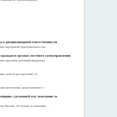
ы к дисциплинарной ответственности
чных мероприятий территориальным отде...
 граждан в органах местного самоуправления
лены нарушения требований федеральног...
ции, выявлен ряд нарушений. Та...
ние преступления, предусмотренного ч...
енщине, сделавшей ему замечание за
ая Павленко. Он осужден за совершение ...