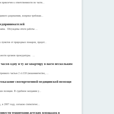
привлечен к ответственности по части...
димого разрешения, вопреки требован...
редпринимателей
раева. Обсуждены итоги работы ...
 пунктов от природных пожаров, предот...
ьности органов прокуратуры. ...
асов одну и ту же квартиру в наем нескольким
енного частью 2 ст.159 (мошенничество, ...
неоказание своевременной медицинской помощи
в полиции. В судебном заседании у...
в 2007 году, согласно статистичес...
ривести территории детских площадок в