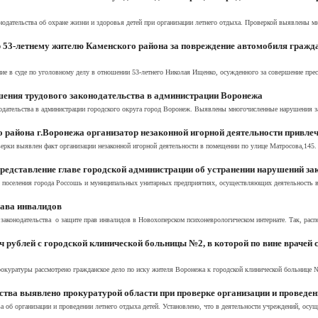
нодательства об охране жизни и здоровья детей при организации летнего отдыха. Проверкой выявлены 
 53-летнему жителю Каменского района за повреждение автомобиля гражда
е в суде по уголовному делу в отношении 53-летнего Николая Ищенко, осужденного за совершение прест
шения трудового законодательства в администрации Воронежа
одательства в администрации городского округа город Воронеж. Выявлены многочисленные нарушения за
района г.Воронежа организатор незаконной игорной деятельности привлеч
ерки выявлен факт организации незаконной игорной деятельности в помещении по улице Матросова,145. В
редставление главе городской администрации об устранении нарушений за
 поселения города Россошь и муниципальных унитарных предприятиях, осуществляющих деятельность в 
рава инвалидов
законодательства о защите прав инвалидов в Новохоперском психоневрологическом интернате. Так, расп
рублей с городской клинической больницы №2, в которой по вине врачей 
окуратуры рассмотрено гражданское дело по иску жителя Воронежа к городской клинической больнице 
тва выявлено прокуратурой области при проверке организации и проведен
а об организации и проведении летнего отдыха детей. Установлено, что в деятельности учреждений, осу