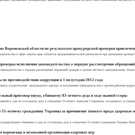
о Воронежской области по результатам прокурорской проверки привлечен
нодательства в сфере защиты прав субъектов предпринимательской деятельности при проведении проверо
роверка исполнения законодательства о порядке рассмотрения обращений
законодательства о порядке рассмотрения обращений граждан в органах местного самоуправления. Выяв
 по противодействию коррупции в 1 полугодии 2012 года
амках осуществления прокурорского надзора за исполнением законодательства о противодействии корруп
ьный приговор внуку, убившему 83-летнего деда в ходе пьяной ссоры
инение в суде по уголовному делу в отношении 33-летнего Анатолия Стадникова, осужденного за соверше
 55-летнему гражданину Украины за причинение тяжкого вреда здоровью ж
сударственное обвинение в суде по уголовному делу в отношении 55-летнего гражданина Украины Никол
 воронежца в незаконной организации азартных игр