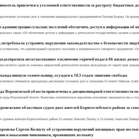
матель привлечен к уголовной ответственности за растрату бюджетных де
рассмотрено уголовное дело в отношении индивидуального предпринимателя Евгения Быкова. Он призна
 администрации сельских поселений обеспечить доступ к информации об их
ального закона «Об обеспечении доступа к информации о деятельности государственных органов и орган
 потребовала устранить нарушения законодательства о безопасности людей
 установлено, что администрацией городского поселения и муниципального унитарного предприятия «Ост
едотвратила несогласованное отключение горячей воды в 66 жилых домах
ре является одним из основных направлений деятельности органов прокуратуры по защите прав граждан
скандалившую сожительницу, осужден к 10,5 годам лишения свободы
рственного обвинителя прокуратуры рассмотрено уголовное дело в отношении 55-летнего Николая Алабуш
да Воронежской области привлечены к дисциплинарной ответственности по
и труда Воронежской области. Выявлены систематические нарушения исполнения законодательства о госу
ронежским областным судом двое жителей Борисоглебского района за сове
 судимым жителям Борисоглебского района 25-летнему Максиму Попову и 23-летнему Анатолию Хамидову
Воронежа Сергею Колиуху об устранении нарушений жилищных прав постоя
нии и наказании чиновников, проявивших волокиту