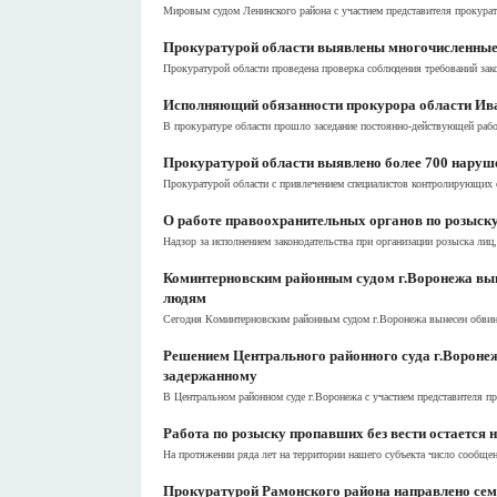
Мировым судом Ленинского района с участием представителя прокурат
Прокуратурой области выявлены многочисленные
Прокуратурой области проведена проверка соблюдения требований зако
Исполняющий обязанности прокурора области Ива
В прокуратуре области прошло заседание постоянно-действующей рабо
Прокуратурой области выявлено более 700 наруше
Прокуратурой области с привлечением специалистов контролирующих о
О работе правоохранительных органов по розыску
Надзор за исполнением законодательства при организации розыска лиц
Коминтерновским районным судом г.Воронежа выне
людям
Сегодня Коминтерновским районным судом г.Воронежа вынесен обвинит
Решением Центрального районного суда г.Воронеж
задержанному
В Центральном районном суде г.Воронежа с участием представителя пр
Работа по розыску пропавших без вести остается 
На протяжении ряда лет на территории нашего субъекта число сообщени
Прокуратурой Рамонского района направлено семь