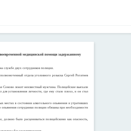
е своевременной медицинской помощи задержанному
на службе двух сотрудников полиции.
уполномоченный отдела уголовного розыска Сергей Рогатнев
лке Сомово лежит неизвестный мужчина. Полицейские выехали
 для установления личности, где ему стало плохо, и он стал
ых местах в состоянии алкогольного опьянения и утративших
го опьянения сотрудники полиции обязаны при необходимости
е, должно было расцениваться полицейскими как опасность,
ставлены без удовлетворения.