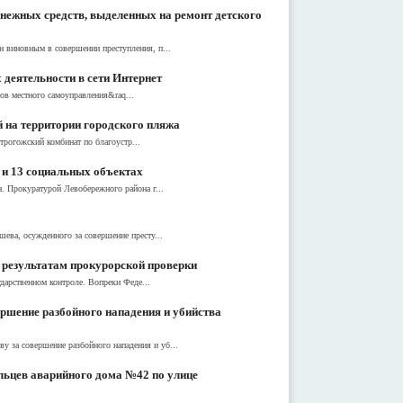
нежных средств, выделенных на ремонт детского
н виновным в совершении преступления, п...
 деятельности в сети Интернет
ов местного самоуправления&raq...
 на территории городского пляжа
рогожский комбинат по благоустр...
 и 13 социальных объектах
. Прокуратурой Левобережного района г...
ева, осужденного за совершение престу...
 результатам прокурорской проверки
дарственном контроле. Вопреки Феде...
ршение разбойного нападения и убийства
 за совершение разбойного нападения и уб...
льцев аварийного дома №42 по улице