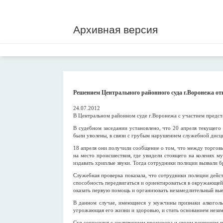
Архивная версия
Решением Центрального районного суда г.Воронежа от
24.07.2012
В Центральном районном суде г.Воронежа с участием предст
В судебном заседании установлено, что 20 апреля текущег
были уволены, в связи с грубым нарушением служебной дисц
18 апреля они получили сообщение о том, что между торгов
на место происшествия, где увидели стоящего на коленях му
издавать хриплые звуки. Тогда сотрудники полиции вызвали 
Служебная проверка показала, что сотрудники полиции дейс
способность передвигаться и ориентироваться в окружающей
оказать первую помощь и организовать незамедлительный вы
В данном случае, имеющиеся у мужчины признаки алкогольн
угрожающая его жизни и здоровью, и стать основанием неза
Суд согласился с заключением прокурора и своим решением п