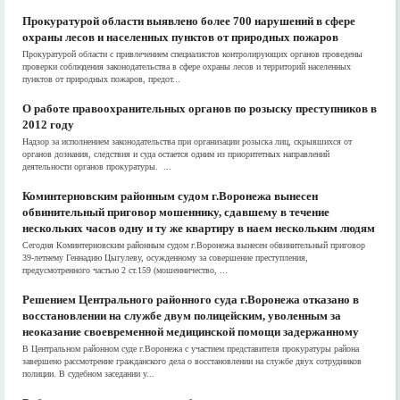
Прокуратурой области выявлено более 700 нарушений в сфере
охраны лесов и населенных пунктов от природных пожаров
Прокуратурой области с привлечением специалистов контролирующих органов проведены
проверки соблюдения законодательства в сфере охраны лесов и территорий населенных
пунктов от природных пожаров, предот...
О работе правоохранительных органов по розыску преступников в
2012 году
Надзор за исполнением законодательства при организации розыска лиц, скрывшихся от
органов дознания, следствия и суда остается одним из приоритетных направлений
деятельности органов прокуратуры. ...
Коминтерновским районным судом г.Воронежа вынесен
обвинительный приговор мошеннику, сдавшему в течение
нескольких часов одну и ту же квартиру в наем нескольким людям
Сегодня Коминтерновским районным судом г.Воронежа вынесен обвинительный приговор
39-летнему Геннадию Цыгулеву, осужденному за совершение преступления,
предусмотренного частью 2 ст.159 (мошенничество, ...
Решением Центрального районного суда г.Воронежа отказано в
восстановлении на службе двум полицейским, уволенным за
неоказание своевременной медицинской помощи задержанному
В Центральном районном суде г.Воронежа с участием представителя прокуратуры района
завершено рассмотрение гражданского дела о восстановлении на службе двух сотрудников
полиции. В судебном заседании у...