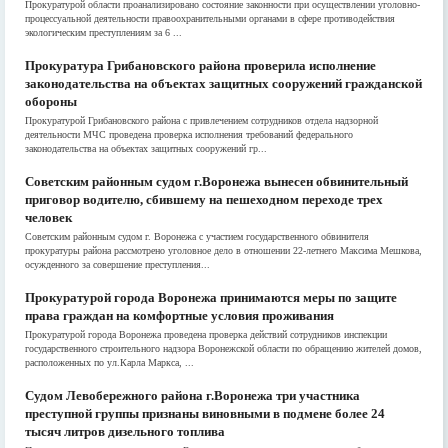
Прокуратурой области проанализировано состояние законности при осуществлении уголовно-
процессуальной деятельности правоохранительными органами в сфере противодействия
экологическим преступлениям за 6 ...
Прокуратура Грибановского района проверила исполнение
законодательства на объектах защитных сооружений гражданской
обороны
Прокуратурой Грибановского района с привлечением сотрудников отдела надзорной
деятельности МЧС проведена проверка исполнения требований федерального
законодательства на объектах защитных сооружений гр...
Советским районным судом г.Воронежа вынесен обвинительный
приговор водителю, сбившему на пешеходном переходе трех
человек
Советским районным судом г. Воронежа с участием государственного обвинителя
прокуратуры района рассмотрено уголовное дело в отношении 22-летнего Максима Мешкова,
осужденного за совершение преступления...
Прокуратурой города Воронежа принимаются меры по защите
права граждан на комфортные условия проживания
Прокуратурой города Воронежа проведена проверка действий сотрудников инспекции
государственного строительного надзора Воронежской области по обращению жителей домов,
расположенных по ул.Карла Маркса, ...
Судом Левобережного района г.Воронежа три участника
преступной группы признаны виновными в подмене более 24
тысяч литров дизельного топлива