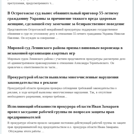
преступления, предусмотренного ч...
В Острогожске суд вынес обвинительный приговор 55-летнему
гражданину Украины за причинение тяжкого вреда здоровью
женщине, сделавшей ему замечание за безнравственное поведение
Представителем Острогожской межрайонной прокуратуры поддержано государственное
обвинение в суде по уголовному делу в отношении 55-летнего гражданина Украины Николая
Павленко. Он осужден за совершение ...
Мировой суд Ленинского района признал виновным воронежца в
незаконной организации азартных игр
Мировым судом Ленинского района с участием представителя прокуратуры рассмотрено дело
об административном правонарушении в отношении Александра Терентьевского. Он
привлечен к ответственности по части...
Прокуратурой области выявлены многочисленные нарушения
законодательства о рекламе
Прокуратурой области проведена проверка соблюдения требований законодательства о
рекламе, в ходе которой выявлены многочисленные нарушения. Так, в отсутствие
необходимого разрешения, вопреки требован...
Исполняющий обязанности прокурора области Иван Замараев
провел заседание рабочей группы по вопросам защиты прав
предпринимателей
В прокуратуре области прошло заседание постоянно-действующей рабочей группы по защите
прав предпринимателей под председательством и.о. прокурора области Ивана Замараева.
Обсуждены итоги работы ...