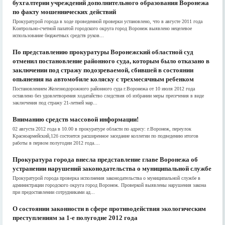
бухгалтерии учреждений дополнительного образования Воронежа
по факту мошеннических действий
Прокуратурой города в ходе проведенной проверки установлено, что в августе 2011 года
Контрольно-счетной палатой городского округа город Воронеж выявлено нецелевое
использование бюджетных средств руков...
По представлению прокуратуры Воронежский областной суд
отменил постановление районного суда, которым было отказано в
заключении под стражу подозреваемой, сбившей в состоянии
опьянения на автомобиле коляску с трехмесячным ребенком
Постановлением Железнодорожного районного суда г.Воронежа от 10 июля 2012 года
оставлено без удовлетворения ходатайство следствия об избрании меры пресечения в виде
заключения под стражу 21-летней мар...
Вниманию средств массовой информации!
02 августа 2012 года в 10.00 в прокуратуре области по адресу: г.Воронеж, переулок
Красноармейский,12б состоится расширенное заседание коллегии по подведению итогов
работы в первом полугодии 2012 года....
Прокуратура города внесла представление главе Воронежа об
устранении нарушений законодательства о муниципальной службе
Прокуратурой города проверка исполнения законодательства о муниципальной службе в
администрации городского округа город Воронеж. Проверкой выявлены нарушения закона
при предоставлении сотрудниками ад...
О состоянии законности в сфере противодействия экологическим
преступлениям за 1-е полугодие 2012 года