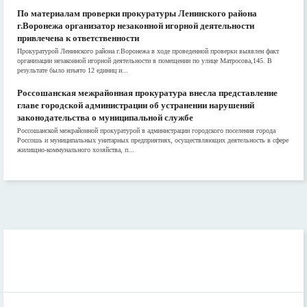
По материалам проверки прокуратуры Ленинского района
г.Воронежа организатор незаконной игорной деятельности
привлечена к ответственности
Прокуратурой Ленинского района г.Воронежа в ходе проведенной проверки выявлен факт
организации незаконной игорной деятельности в помещении по улице Матросова,145. В
результате было изъято 12 единиц и...
Россошанская межрайонная прокуратура внесла представление
главе городской администрации об устранении нарушений
законодательства о муниципальной службе
Россошанской межрайонной прокуратурой в администрации городского поселения города
Россошь и муниципальных унитарных предприятиях, осуществляющих деятельность в сфере
жилищно-коммунального хозяйства, п...