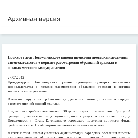
Архивная версия
Прокуратурой Новохоперского района проведена проверка исполнения
законодательства о порядке рассмотрения обращений граждан в
органах местного самоуправления
27.07.2012
Прокуратурой Новохоперского района проведена проверка исполнения
законодательства о порядке рассмотрения обращений граждан в органах
местного самоуправления.
Выявлены нарушения требований федерального законодательства о порядке
рассмотрения обращений граждан.
Так, вопреки требованиям закона о 30-дневном сроке рассмотрения обращений
граждан должностные лица администраций городского поселения – город
Новохоперск и Елань–Коленовского городского поселения допускали факты
грубой волокиты. На обращения не давались письменные ответы.
В связи с этим, главам указанных администраций городских поселений внесены
два представления об устранении выявленных нарушений и привлечении