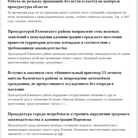
Работа по розыску пропавших без вести остается на контроле
прокуратуры области
На протяжении ряда лет на территории нашего субъекта число сообщений о пропавших без
вести, поступающих в правоохранительные органы, остается стабильно высоким. Так, в 2007
году, согласно статистичес...
Прокуратурой Рамонского района направлено семь исковых
заявлений о понуждении администрации городского поселения
привести территории детских площадок в соответствие с
требованиями законодательства
Прокуратурой Рамонского района проведена проверка исполнения законодательства об охране
жизни и здоровья детей при организации летнего отдыха. Проверкой выявлены
многочисленные нарушения, допущенные ...
Вступил в законную силу обвинительный приговор 53-летнему
жителю Каменского района за повреждение автомобиля
гражданина, не пропустившего осужденного без очереди в
магазине
Прокуратурой Каменского района поддержано государственное обвинение в суде по
уголовному делу в отношении 53-летнего Николая Ищенко, осужденного за совершение
преступления, предусмотренного частью 2 с...
Прокуратура города потребовала устранить нарушения трудового
законодательства в администрации Воронежа
Прокуратурой города проведена проверка соблюдения трудового законодательства в
администрации городского округа город Воронеж. Выявлены многочисленные нарушения
законности, в том числе влияющие на эфф...