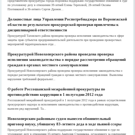
Представителем прокуратуры города Воронежа поддержано государственное обвинение в суде
по уголовному делу в отношении 39-летней Елены Тереховой, 28-летней Оксаны
Плотниковой и 36-летнего Сергея Дронов...
Должностные лица Управления Роспотребнадзора по Воронежской
области по результатам прокурорской проверки привлечены к
дисциплинарной ответственности
Прокуратурой Таловского района проведена проверка исполнения законодательства в сфере
защиты прав субъектов предпринимательской деятельности при проведении проверочных
мероприятий территориальным отде...
Прокуратурой Новохоперского района проведена проверка
исполнения законодательства о порядке рассмотрения обращений
граждан в органах местного самоуправления
Прокуратурой Новохоперского района проведена проверка исполнения законодательства о
порядке рассмотрения обращений граждан в органах местного самоуправления. Выявлены
нарушения требований федеральног...
О работе Россошанской межрайонной прокуратуры по
противодействию коррупции в 1 полугодии 2012 года
Россошанской межрайонной прокуратурой в 1 полугодии 2012 года в рамках осуществления
прокурорского надзора за исполнением законодательства о противодействии коррупции,
выявлен ряд нарушений. Та...
Новохоперским районным судом вынесен обвинительный
приговор внуку, убившему 83-летнего деда в ходе пьяной ссоры
Прокуратурой Новохоперского района поддержано государственное обвинение в суде по
уголовному делу в отношении 33-летнего Анатолия Стадникова, осужденного за совершение