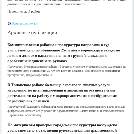
должностных лиц к дисциплинарной ответственности.
Новохоперский район
🖨
Версия для печати
Архивные публикации
Коминтерновская районная прокуратура направила в суд
уголовное дело по обвинению 25-летнего воронежца в заведомо
ложном доносе о нападении на него группой кавказцев с
арабскими надписями на рукавах
Прокурором Коминтерновского района г.Воронежа утверждено обвинительное заключение по
уголовному делу в отношении 25-летнего Евгения Стаценко, обвиняемого в совершении
преступления, предусмотренного ча...
В Таловском районе больница оказывала платные услуги
населению, не имея заключения и лицензии на осуществление
деятельности на работу с микроорганизмами и возбудителями
паразитарных болезней
Прокуратурой Таловского района проведена проверка по обращению главного врача филиала
федерального бюджетного учреждения здравоохранения «Центр гигиены и эпидемиологии в
Воронежской области&raqu...
По материалам проверки городской прокуратуры возбуждено
уголовное дело в отношении руководителя централизованной