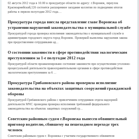
02 августа 2012 года в 10.00 в прокуратуре области по адресу: г.Воронеж, переулок
Красноармейский,12б состоится расширенное заседание коллегии по подведению итогов
работы в первом полугодии 2012 года....
Прокуратура города внесла представление главе Воронежа об
устранении нарушений законодательства о муниципальной службе
Прокуратурой города проверка исполнения законодательства о муниципальной службе в
администрации городского округа город Воронеж. Проверкой выявлены нарушения закона
при предоставлении сотрудниками ад...
О состоянии законности в сфере противодействия экологическим
преступлениям за 1-е полугодие 2012 года
Прокуратурой области проанализировано состояние законности при осуществлении уголовно-
процессуальной деятельности правоохранительными органами в сфере противодействия
экологическим преступлениям за 6 ...
Прокуратура Грибановского района проверила исполнение
законодательства на объектах защитных сооружений гражданской
обороны
Прокуратурой Грибановского района с привлечением сотрудников отдела надзорной
деятельности МЧС проведена проверка исполнения требований федерального
законодательства на объектах защитных сооружений гр...
Советским районным судом г.Воронежа вынесен обвинительный
приговор водителю, сбившему на пешеходном переходе трех
человек
Советским районным судом г. Воронежа с участием государственного обвинителя