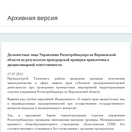
Архивная версия
Должностные лица Управления Роспотребнадзора по Воронежской
области по результатам прокурорской проверки привлечены к
дисциплинарной ответственности
27.07.2012
Прокуратурой Таловского района проведена проверка исполнения
законодательства в сфере защиты прав субъектов предпринимательской
деятельности при проведении проверочных мероприятий территориальным
отделом управления Роспотребнадзора по Воронежской области.
Выявлен ряд грубых нарушений Федерального «О защите прав юридических лиц
и индивидуальных предпринимателей при осуществлении государственного
контроля (надзора) и муниципального контроля».
Так, в нарушение Закона территориальным отделом управления
Роспотребнадзора проведена внеплановая выездная проверка Муниципального
казенного общеобразовательного учреждения «Докучаевская СОШ» без
соответствующего основания и без согласования с органами прокуратуры.