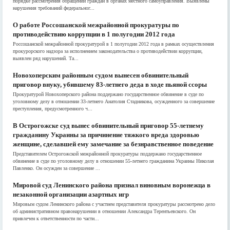
порядке рассмотрения обращений граждан в органах местного самоуправления. Выявлены
нарушения требований федеральног...
О работе Россошанской межрайонной прокуратуры по
противодействию коррупции в 1 полугодии 2012 года
Россошанской межрайонной прокуратурой в 1 полугодии 2012 года в рамках осуществления
прокурорского надзора за исполнением законодательства о противодействии коррупции,
выявлен ряд нарушений. Та...
Новохоперским районным судом вынесен обвинительный
приговор внуку, убившему 83-летнего деда в ходе пьяной ссоры
Прокуратурой Новохоперского района поддержано государственное обвинение в суде по
уголовному делу в отношении 33-летнего Анатолия Стадникова, осужденного за совершение
преступления, предусмотренного ч...
В Острогожске суд вынес обвинительный приговор 55-летнему
гражданину Украины за причинение тяжкого вреда здоровью
женщине, сделавшей ему замечание за безнравственное поведение
Представителем Острогожской межрайонной прокуратуры поддержано государственное
обвинение в суде по уголовному делу в отношении 55-летнего гражданина Украины Николая
Павленко. Он осужден за совершение ...
Мировой суд Ленинского района признал виновным воронежца в
незаконной организации азартных игр
Мировым судом Ленинского района с участием представителя прокуратуры рассмотрено дело
об административном правонарушении в отношении Александра Терентьевского. Он
привлечен к ответственности по части...