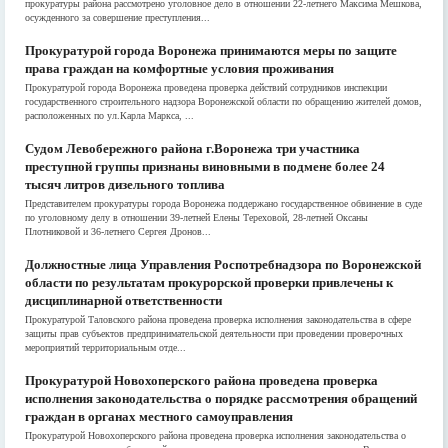
прокуратуры района рассмотрено уголовное дело в отношении 22-летнего Максима Мешкова,
осужденного за совершение преступления...
Прокуратурой города Воронежа принимаются меры по защите
права граждан на комфортные условия проживания
Прокуратурой города Воронежа проведена проверка действий сотрудников инспекции
государственного строительного надзора Воронежской области по обращению жителей домов,
расположенных по ул.Карла Маркса, ...
Судом Левобережного района г.Воронежа три участника
преступной группы признаны виновными в подмене более 24
тысяч литров дизельного топлива
Представителем прокуратуры города Воронежа поддержано государственное обвинение в суде
по уголовному делу в отношении 39-летней Елены Тереховой, 28-летней Оксаны
Плотниковой и 36-летнего Сергея Дронов...
Должностные лица Управления Роспотребнадзора по Воронежской
области по результатам прокурорской проверки привлечены к
дисциплинарной ответственности
Прокуратурой Таловского района проведена проверка исполнения законодательства в сфере
защиты прав субъектов предпринимательской деятельности при проведении проверочных
мероприятий территориальным отде...
Прокуратурой Новохоперского района проведена проверка
исполнения законодательства о порядке рассмотрения обращений
граждан в органах местного самоуправления
Прокуратурой Новохоперского района проведена проверка исполнения законодательства о