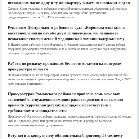
нескольких часов одну и ту же квартиру в наем нескольким людям
Сегодня Коминтерновским районным судом г.Воронежа вынесен обвинительный приговор
39-летнему Геннадию Цыгулеву, осужденному за совершение преступления,
предусмотренного частью 2 ст.159 (мошенничество, ...
Решением Центрального районного суда г.Воронежа отказано в
восстановлении на службе двум полицейским, уволенным за
неоказание своевременной медицинской помощи задержанному
В Центральном районном суде г.Воронежа с участием представителя прокуратуры района
завершено рассмотрение гражданского дела о восстановлении на службе двух сотрудников
полиции. В судебном заседании у...
Работа по розыску пропавших без вести остается на контроле
прокуратуры области
На протяжении ряда лет на территории нашего субъекта число сообщений о пропавших без
вести, поступающих в правоохранительные органы, остается стабильно высоким. Так, в 2007
году, согласно статистичес...
Прокуратурой Рамонского района направлено семь исковых
заявлений о понуждении администрации городского поселения
привести территории детских площадок в соответствие с
требованиями законодательства
Прокуратурой Рамонского района проведена проверка исполнения законодательства об охране
жизни и здоровья детей при организации летнего отдыха. Проверкой выявлены
многочисленные нарушения, допущенные ...
Вступил в законную силу обвинительный приговор 53-летнему