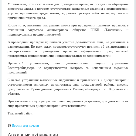
Установлено, что основанием для проведения проверки послужило обращение
директора школы, в котором отсутствовали конкретные сведения о возникновении
угрозы причинения вреда жизни, здоровью граждан либо непосредственном
причинении такого вреда.
Кроме того, выявлены нарушения закона при проведении плановых проверок в
отношении закрытого акционерного общества РПКЦ «Таловский» и
индивидуальных предпринимателей.
В проведении проверки принимали участие должностные лица, не указанные в
распоряжении. Во всех актах проверок отсутствуют подписи об ознакомлении с
распоряжением о проведении проверки официальных представителей
проверяемых юридических лиц и индивидуальных предпринимателей.
Проверкой установлено, что должностными лицами управления
Роспотребнадзора не осуществляется контроль за исполнением выданных
предписаний.
С целью устранения выявленных нарушений и привлечения к дисциплинарной
ответственности виновных должностных лиц прокуратурой района внесено
представление Руководителю управления Роспотребнадзора по Воронежской
области.
Преставление прокурора рассмотрено, нарушения устранены, три должностных
лица привлечены к дисциплинарной ответственности.
Таловский район
🖨
Версия для печати
Архивные публикации