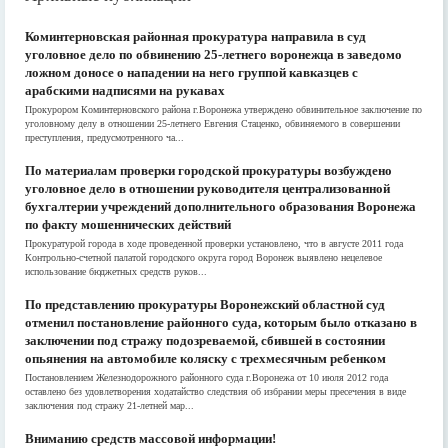
Коминтерновская районная прокуратура направила в суд
уголовное дело по обвинению 25-летнего воронежца в заведомо
ложном доносе о нападении на него группой кавказцев с
арабскими надписями на рукавах
Прокурором Коминтерновского района г.Воронежа утверждено обвинительное заключение по
уголовному делу в отношении 25-летнего Евгения Стаценко, обвиняемого в совершении
преступления, предусмотренного ча...
По материалам проверки городской прокуратуры возбуждено
уголовное дело в отношении руководителя централизованной
бухгалтерии учреждений дополнительного образования Воронежа
по факту мошеннических действий
Прокуратурой города в ходе проведенной проверки установлено, что в августе 2011 года
Контрольно-счетной палатой городского округа город Воронеж выявлено нецелевое
использование бюджетных средств руков...
По представлению прокуратуры Воронежский областной суд
отменил постановление районного суда, которым было отказано в
заключении под стражу подозреваемой, сбившей в состоянии
опьянения на автомобиле коляску с трехмесячным ребенком
Постановлением Железнодорожного районного суда г.Воронежа от 10 июля 2012 года
оставлено без удовлетворения ходатайство следствия об избрании меры пресечения в виде
заключения под стражу 21-летней мар...
Вниманию средств массовой информации!