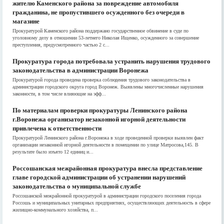
жителю Каменского района за повреждение автомобиля
гражданина, не пропустившего осужденного без очереди в
магазине
Прокуратурой Каменского района поддержано государственное обвинение в суде по
уголовному делу в отношении 53-летнего Николая Ищенко, осужденного за совершение
преступления, предусмотренного частью 2 с...
Прокуратура города потребовала устранить нарушения трудового
законодательства в администрации Воронежа
Прокуратурой города проведена проверка соблюдения трудового законодательства в
администрации городского округа город Воронеж. Выявлены многочисленные нарушения
законности, в том числе влияющие на эфф...
По материалам проверки прокуратуры Ленинского района
г.Воронежа организатор незаконной игорной деятельности
привлечена к ответственности
Прокуратурой Ленинского района г.Воронежа в ходе проведенной проверки выявлен факт
организации незаконной игорной деятельности в помещении по улице Матросова,145. В
результате было изъято 12 единиц и...
Россошанская межрайонная прокуратура внесла представление
главе городской администрации об устранении нарушений
законодательства о муниципальной службе
Россошанской межрайонной прокуратурой в администрации городского поселения города
Россошь и муниципальных унитарных предприятиях, осуществляющих деятельность в сфере
жилищно-коммунального хозяйства, п...