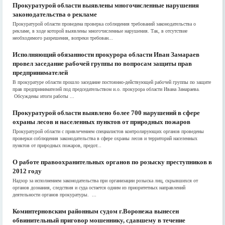
Прокуратурой области выявлены многочисленные нарушения
законодательства о рекламе
Прокуратурой области проведена проверка соблюдения требований законодательства о
рекламе, в ходе которой выявлены многочисленные нарушения. Так, в отсутствие
необходимого разрешения, вопреки требован...
Исполняющий обязанности прокурора области Иван Замараев
провел заседание рабочей группы по вопросам защиты прав
предпринимателей
В прокуратуре области прошло заседание постоянно-действующей рабочей группы по защите
прав предпринимателей под председательством и.о. прокурора области Ивана Замараева.
Обсуждены итоги работы ...
Прокуратурой области выявлено более 700 нарушений в сфере
охраны лесов и населенных пунктов от природных пожаров
Прокуратурой области с привлечением специалистов контролирующих органов проведены
проверки соблюдения законодательства в сфере охраны лесов и территорий населенных
пунктов от природных пожаров, предот...
О работе правоохранительных органов по розыску преступников в
2012 году
Надзор за исполнением законодательства при организации розыска лиц, скрывшихся от
органов дознания, следствия и суда остается одним из приоритетных направлений
деятельности органов прокуратуры. ...
Коминтерновским районным судом г.Воронежа вынесен
обвинительный приговор мошеннику, сдавшему в течение